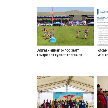
Зургаан аймаг ойгоо хамт
Улсын
тэмдэглэх хүсэлт гаргажээ
мал т