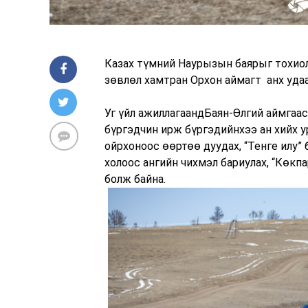
Казах түмний Наурызын баярыг тохиол
зөвлөл хамтран Орхон аймагт анх удаа
Уг үйл ажиллагаандБаян-Өлгий аймгаас
бүргэдчин ирж бүргэдийнхээ ан хийх у
ойрхоноос өөртөө дуудах, “Тенге илу”
холоос ангийн чихмэл бариулах, “Көкп
болж байна.