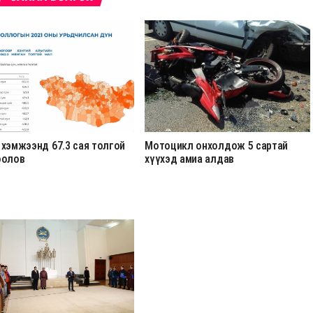
 хэмжээнд 67.3 сая толгой
Мотоцикл онхолдож 5 сартай
оолов
хүүхэд амиа алдав