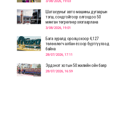
3/08/2026, 19:03
Шатахууныг авто машины дугаарын
тэгш, сондгойгоор олгохдоо 50
мянган төгрөгөөр хязгаарлана
3/08/2026, 19:01
Бага хуралд оролцохоор 4,127
төлөөлөгч албан ёсоор бүртгүүлээд
байна
28/07/2026, 17:11
Эрдэнэт хотын 50 жилийн ойн баяр
28/07/2026, 16:59
Д.Ариунтуяа: Тал хээрээс хүргэх
Монголын шийдэл дэлхийд шинэ
хэлэлцүүлгийг эхлүүлнэ
28/07/2026, 12:09
СЭЛЭНГЭ: МОНЦАМЭ-гийн анхны
мэдээ дамжуулсан түүхэн байр
хадгалагдаж байна
28/07/2026, 12:06