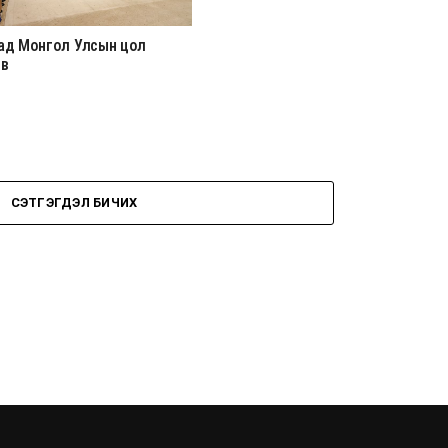
ад Монгол Улсын цол
эв
СЭТГЭГДЭЛ БИЧИХ