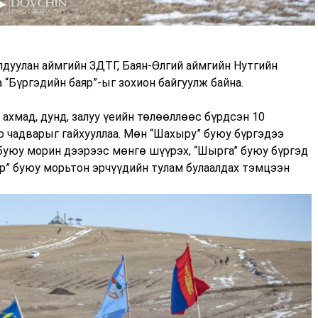
дуулан аймгийн ЗДТГ, Баян-Өлгий аймгийн Нутгийн
 “Бүргэдийн баяр”-ыг зохион байгуулж байна.
 ахмад, дунд, залуу үеийн төлөөллөөс бүрдсэн 10
р чадварыг гайхууллаа. Мөн “Шахыру” буюу бүргэдээ
 буюу морин дээрээс мөнгө шүүрэх, “Шырга” буюу бүргэд
ар” буюу морьтон эрчүүдийн тулам булаалдах тэмцээн