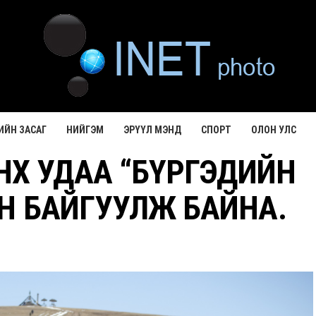
ИЙН ЗАСАГ
НИЙГЭМ
ЭРҮҮЛ МЭНД
СПОРТ
ОЛОН УЛС
НХ УДАА “БҮРГЭДИЙН
Н БАЙГУУЛЖ БАЙНА.