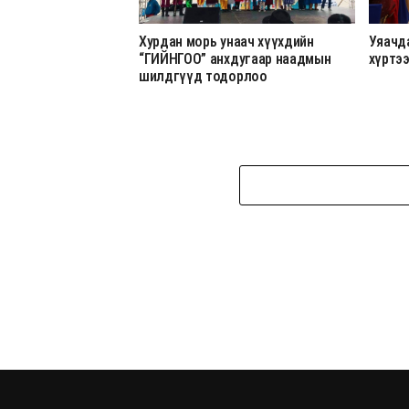
Хурдан морь унаач хүүхдийн
Уяачд
“ГИЙНГОО” анхдугаар наадмын
хүртэ
шилдгүүд тодорлоо