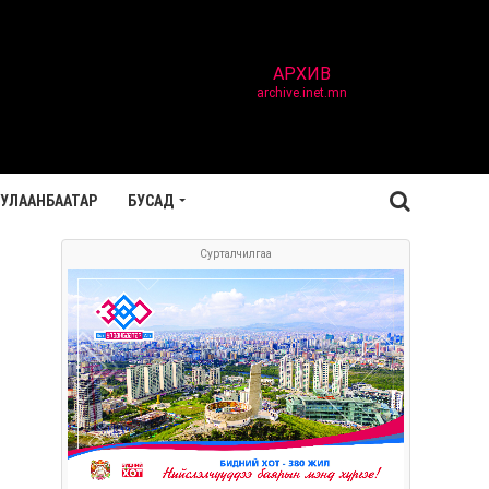
АРХИВ
archive.inet.mn
УЛААНБААТАР
БУСАД
Сурталчилгаа