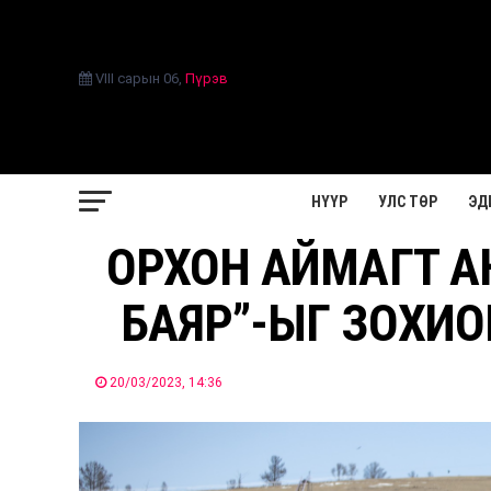
VIII сарын 06
,
Пүрэв
НҮҮР
УЛС ТӨР
ЭД
ОРХОН АЙМАГТ А
БАЯР”-ЫГ ЗОХИО
20/03/2023, 14:36