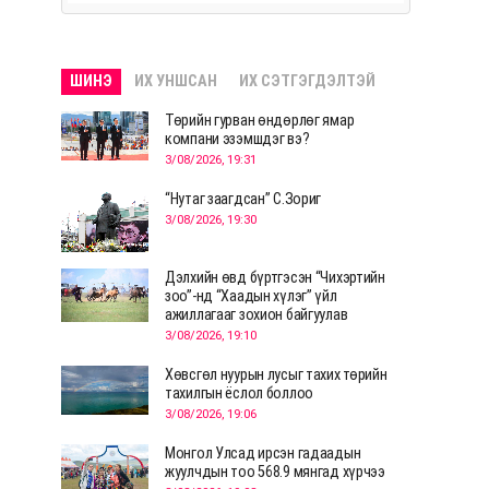
ШИНЭ
ИХ УНШСАН
ИХ СЭТГЭГДЭЛТЭЙ
Төрийн гурван өндөрлөг ямар
компани эзэмшдэг вэ?
3/08/2026, 19:31
“Нутаг заагдсан” С.Зориг
3/08/2026, 19:30
Дэлхийн өвд бүртгэсэн “Чихэртийн
зоо”-нд “Хаадын хүлэг” үйл
ажиллагааг зохион байгуулав
3/08/2026, 19:10
Хөвсгөл нуурын лусыг тахих төрийн
тахилгын ёслол боллоо
3/08/2026, 19:06
Монгол Улсад ирсэн гадаадын
жуулчдын тоо 568.9 мянгад хүрчээ