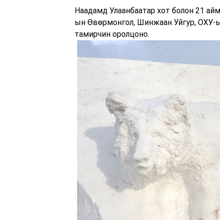
Наадамд Улаанбаатар хот болон 21 айм
ын Өвөрмонгол, Шинжаан Уйгур, ОХУ-ы
тамирчин оролцоно.