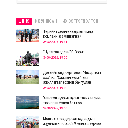
ШИНЭ
ИХ УНШСАН
ИХ СЭТГЭГДЭЛТЭЙ
Төрийн гурван өндөрлөг ямар
компани эзэмшдэг вэ?
3/08/2026, 19:31
“Нутаг заагдсан” С.Зориг
3/08/2026, 19:30
Дэлхийн өвд бүртгэсэн “Чихэртийн
зоо”-нд “Хаадын хүлэг” үйл
ажиллагааг зохион байгуулав
3/08/2026, 19:10
Хөвсгөл нуурын лусыг тахих төрийн
тахилгын ёслол боллоо
3/08/2026, 19:06
Монгол Улсад ирсэн гадаадын
жуулчдын тоо 568.9 мянгад хүрчээ