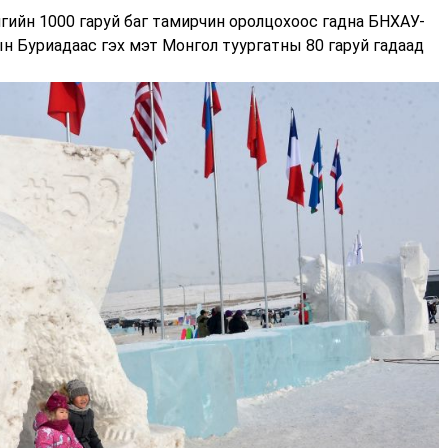
гийн 1000 гаруй баг тамирчин оролцохоос гадна БНХАУ-
н Буриадаас гэх мэт Монгол туургатны 80 гаруй гадаад