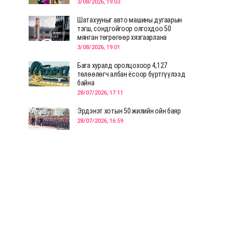
3/08/2026, 19:03
Шатахууныг авто машины дугаарын
тэгш, сондгойгоор олгохдоо 50
мянган төгрөгөөр хязгаарлана
3/08/2026, 19:01
Бага хуралд оролцохоор 4,127
төлөөлөгч албан ёсоор бүртгүүлээд
байна
28/07/2026, 17:11
Эрдэнэт хотын 50 жилийн ойн баяр
28/07/2026, 16:59
Д.Ариунтуяа: Тал хээрээс хүргэх
Монголын шийдэл дэлхийд шинэ
хэлэлцүүлгийг эхлүүлнэ
28/07/2026, 12:09
СЭЛЭНГЭ: МОНЦАМЭ-гийн анхны
мэдээ дамжуулсан түүхэн байр
хадгалагдаж байна
28/07/2026, 12:06