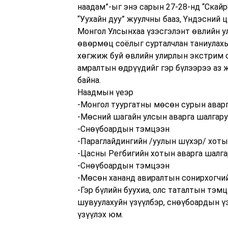
наадам”-ыг энэ сарын 27-28-нд “Скайр
“Уухайн дуу” жуулчны бааз, Үндэсний 
Монгол Улсынхаа үзэсгэлэнт өвлийн ул
өвөрмөц соёлыг сурталчлан таниулахы
хөгжиж буй өвлийн улирлын экстрим с
амралтын өдрүүдийг гэр бүлээрээ аз 
байна.
Наадмын үеэр
-Монгол туургатны мөсөн сурын аварг
-Мөсний шагайн улсын аварга шалгару
-Снөүбоардын тэмцээн
-Параглайдингийн /уулын шүхэр/ хоты
-Цасны Регбигийн хотын аварга шалг
-Снөүбоардын тэмцээн
-Мөсөн хананд авиралтын сонирхогчи
-Гэр бүлийн буухиа, олс таталтын тэмц
шувуулахуйн үзүүлбэр, снөүбоардын үзү
үзүүлэх юм.