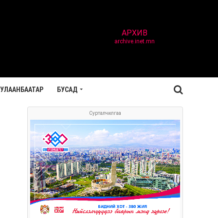
АРХИВ
archive.inet.mn
УЛААНБААТАР
БУСАД
Сурталчилгаа