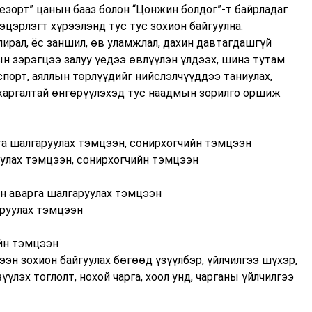
езорт” цанын бааз болон “Цонжин болдог”-т байрладаг
цэцэрлэгт хүрээлэнд тус тус зохион байгуулна.
ирал, ёс заншил, өв уламжлал, дахин давтагдашгүй
н зэрэгцээ залуу үедээ өвлүүлэн үлдээх, шинэ тутам
порт, аяллын төрлүүдийг нийслэлчүүддээ таниулах,
жаргалтай өнгөрүүлэхэд тус наадмын зорилго оршиж
а шалгаруулах тэмцээн, сонирхогчийн тэмцээн
улах тэмцээн, сонирхогчийн тэмцээн
н аварга шалгаруулах тэмцээн
аруулах тэмцээн
йн тэмцээн
ээн зохион байгуулах бөгөөд үзүүлбэр, үйлчилгээ шүхэр,
үлэх тоглолт, нохой чарга, хоол унд, чарганы үйлчилгээ