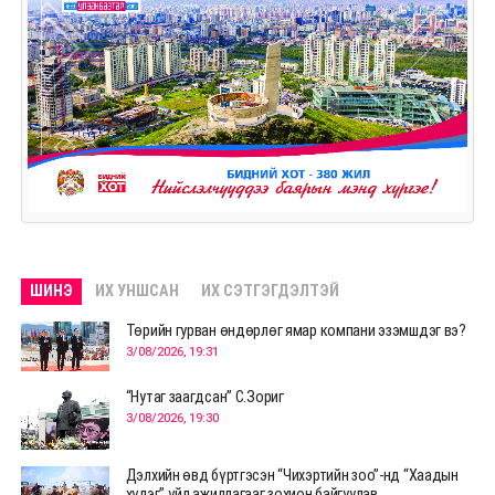
ШИНЭ
ИХ УНШСАН
ИХ СЭТГЭГДЭЛТЭЙ
Төрийн гурван өндөрлөг ямар компани эзэмшдэг вэ?
3/08/2026, 19:31
“Нутаг заагдсан” С.Зориг
3/08/2026, 19:30
Дэлхийн өвд бүртгэсэн “Чихэртийн зоо”-нд “Хаадын
хүлэг” үйл ажиллагааг зохион байгуулав