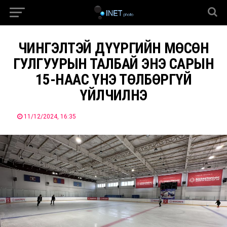
ЧИНГЭЛТЭЙ ДҮҮРГИЙН МӨСӨН
ГУЛГУУРЫН ТАЛБАЙ ЭНЭ САРЫН
15-НААС ҮНЭ ТӨЛБӨРГҮЙ
ҮЙЛЧИЛНЭ
11/12/2024, 16:35