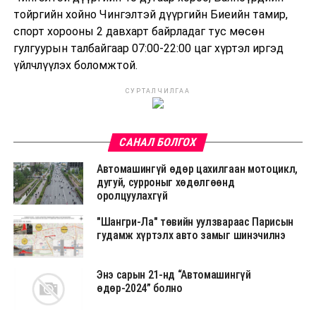
тойргийн хойно Чингэлтэй дүүргийн Биеийн тамир,
спорт хорооны 2 давхарт байрладаг тус мөсөн
гулгуурын талбайгаар 07:00-22:00 цаг хүртэл иргэд
үйлчлүүлэх боломжтой.
СУРТАЛЧИЛГАА
САНАЛ БОЛГОХ
Автомашингүй өдөр цахилгаан мотоцикл,
дугуй, сурроныг хөдөлгөөнд
оролцуулахгүй
"Шангри-Ла" төвийн уулзвараас Парисын
гудамж хүртэлх авто замыг шинэчилнэ
Энэ сарын 21-нд “Автомашингүй
өдөр-2024” болно