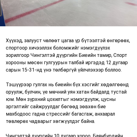
Хүүхэд, залууст чөлөөт цагаа үр бүтээлтэй өнгөрөөх,
спортоор хичээллэх боломжийг нэмэгдүүлэх
зорилгоор Чингэлтэй дүүргийн Биеийн тамир, Спорт
хорооны мөсөн гулгуурын талбай иргэдэд 12 дугаар
сарын 15-31-нд үнэ төлбөргүй үйлчлэхээр боллоо.
Тэшүүрээр гулгах нь биеийн бүх хэсгийг хөдөлгөөнд
оруулж, булчин, үе мөчний уян хатан байдалд тустай
юм. Мөн зүрхний цохилтыг нэмэгдүүлж, цусны
эргэлтийг сайжруулдаг бөгөөд зөвхөн бие
махбодоос гадна стрессийг багасгаж, анхаарал
төвлөрөх чадварыг хөгжүүлдэг байна.
Чингэлтэй дүүргийн 10 дугаар хороо, Баянбүрдийн