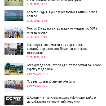
3/08/2026, 19:10
Хөвсгөл нуурын лусыг тахих төрийн тахилгын ёслол
боллоо
3/08/2026, 19:06
Монгол Улсад ирсэн гадаадын жуулчдын тоо 568.9
мянгад хүрчээ
3/08/2026, 19:03
Шатахууныг авто машины дугаарын тэгш,
сондгойгоор олгохдоо 50 мянган төгрөгөөр
хязгаарлана
3/08/2026, 19:01
Бага хуралд оролцохоор 4,127 төлөөлөгч албан ёсоор
бүртгүүлээд байна
28/07/2026, 17:11
Эрдэнэт хотын 50 жилийн ойн баяр
28/07/2026, 16:59
Д.Ариунтуяа: Тал хээрээс хүргэх Монголын шийдэл
дэлхийд шинэ хэлэлцүүлгийг эхлүүлнэ