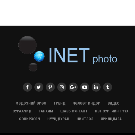
28/07/2026, 12:09
СЭЛЭНГЭ: МОНЦАМЭ-гийн анхны мэдээ дамжуулсан
түүхэн байр хадгалагдаж байна
28/07/2026, 12:06
Монгол Улсад энэ оны эхний хагас жилд 417.6 мянган
жуулчин иржээ
28/07/2026, 12:04
ХӨВСГӨЛ Нутгийн зөвлөлөөс МУАЖ Д.Цэрэндарьзавт
2 өрөө байр олгоно
20/07/2026, 19:22
ХӨВСГӨЛ Нутгийн зөвлөлөөс МУАЖ Д.Цэрэндарьзавт
2 өрөө байр олгоно
20/07/2026, 19:21
Тажикистан Улсын Ерөнхийлөгч төрийн айлчлал
хийхээр хүрэлцэн ирлээ
МЭДЭЭНИЙ ӨРӨӨ
ТРЕНД
ЧӨЛӨӨТ ИНДЭР
ВИДЕО
20/07/2026, 19:19
ЗУРААЧИД
ТАНХИМ
ШАВЬ СУРГАЛТ
НЭГ ЗУРГИЙН ТҮҮХ
Испанийн шигшээ баг ДАШТ-д хоёр дахь удаагаа
СОНИРХОГЧ
НУУЦ ДУРАН
НИЙТЛЭЛ
ЯРИЛЦЛАГА
түрүүллээ
20/07/2026, 16:22