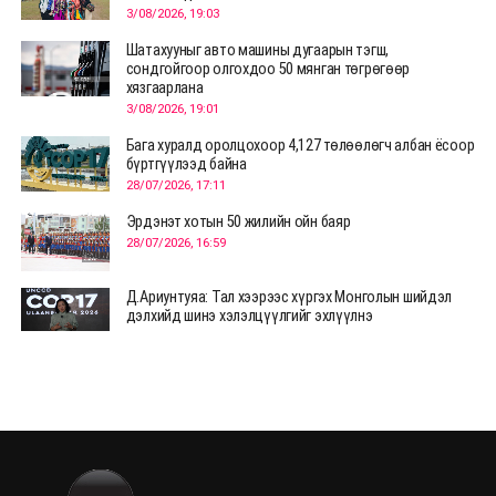
3/08/2026, 19:03
Шатахууныг авто машины дугаарын тэгш,
сондгойгоор олгохдоо 50 мянган төгрөгөөр
хязгаарлана
3/08/2026, 19:01
Бага хуралд оролцохоор 4,127 төлөөлөгч албан ёсоор
бүртгүүлээд байна
28/07/2026, 17:11
Эрдэнэт хотын 50 жилийн ойн баяр
28/07/2026, 16:59
Д.Ариунтуяа: Тал хээрээс хүргэх Монголын шийдэл
дэлхийд шинэ хэлэлцүүлгийг эхлүүлнэ
28/07/2026, 12:09
СЭЛЭНГЭ: МОНЦАМЭ-гийн анхны мэдээ дамжуулсан
түүхэн байр хадгалагдаж байна
28/07/2026, 12:06
Монгол Улсад энэ оны эхний хагас жилд 417.6 мянган
жуулчин иржээ
28/07/2026, 12:04