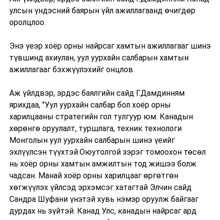
улсын үндэсний баярын үйл ажиллагаанд өчигдөр
оролцлоо.
Энэ үеэр хоёр орны найрсаг хамтын ажиллагааг шинэ
түвшинд ахиулан, уул уурхайн салбарын хамтын
ажиллагааг бэхжүүлэхийг онцлов.
Аж үйлдвэр, эрдэс баялгийн сайд Г.Дамдинням
ярихдаа, "Уул уурхайн салбар бол хоёр орны
харилцааны стратегийн гол тулгуур юм. Канадын
хөрөнгө оруулалт, туршлага, техник технологи
Монголын уул уурхайн салбарын шинэ үеийг
эхлүүлсэн түүхтэй.Оюутолгой зэрэг томоохон төсөл
нь хоёр орны хамтын амжилтын тод жишээ болж
чадсан. Манай хоёр орны харилцааг өргөтгөн
хөгжүүлэх үйлсэд эрхэмсэг хатагтай Элчин сайд
Сандра Шуфани үнэтэй хувь нэмэр оруулж байгааг
дурдах нь зүйтэй. Канад Улс, канадын найрсаг ард