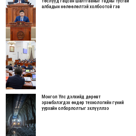
төслүүд гацсан шалтгааныг гадны тусгай
албадын нөлөөлөлтэй холбоотой гэв
Монгол Улс дэлхийд дөрөвт
эрэмбэлэгдэх өндөр технологийн гүний
уурхайн олборлолтыг эхлүүллээ