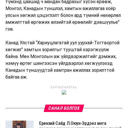
түмэнд цаашид ч мандан бадрахыг хүсэн ерөөж,
Монгол, Канадын түншлэл, хамтын ажиллагаа хоёр
улсын хөгжил цэцэглэлт болон ард түмний нөхөрлөл
амжилттай өргөжих өлзийтэй ерөөлийг дэвшүүлье"
гэв.
Канад Улстай “Хариуцлагатай уул уурхай-Тогтвортой
хөгжил” хамтын зорилгыг тууштай хэрэгжүүлж
байна. Мөн Монголын аж үйлдвэржилтийг дэмжих,
нэмүү өртөг шингээсэн үйлдвэрлэл хөгжүүлэхэд
Канадын түншүүдтэй хамтран ажиллах зорилттой
байгаа аж.
СУРТАЛЧИЛГАА
САНАЛ БОЛГОХ
Ерөнхий Сайд Л.Оюун-Эрдэнэ мега