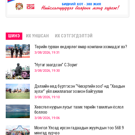
ШИНЭ
ИХ УНШСАН
ИХ СЭТГЭГДЭЛТЭЙ
Төрийн гурван өндөрлөг ямар компани эзэмшдэг вэ?
3/08/2026, 19:31
“Нутаг заагдсан” С.Зориг
3/08/2026, 19:30
Дэлхийн өвд бүртгэсэн “Чихэртийн зоо”-нд “Хаадын
хүлэг” үйл ажиллагааг зохион байгуулав
3/08/2026, 19:10
Хөвсгөл нуурын лусыг тахих төрийн тахилгын ёслол
боллоо
3/08/2026, 19:06
Монгол Улсад ирсэн гадаадын жуулчдын тоо 568.9
мянгад хүрчээ