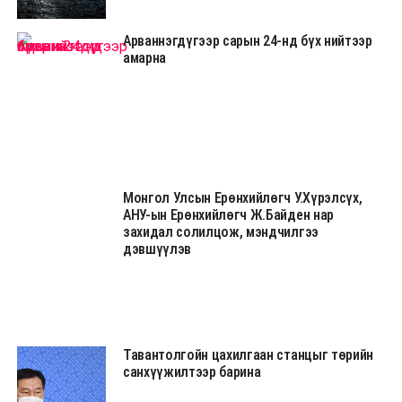
Арваннэгдүгээр сарын 24-нд бүх нийтээр
амарна
Монгол Улсын Ерөнхийлөгч У.Хүрэлсүх,
АНУ-ын Ерөнхийлөгч Ж.Байден нар
захидал солилцож, мэндчилгээ
дэвшүүлэв
Тавантолгойн цахилгаан станцыг төрийн
санхүүжилтээр барина