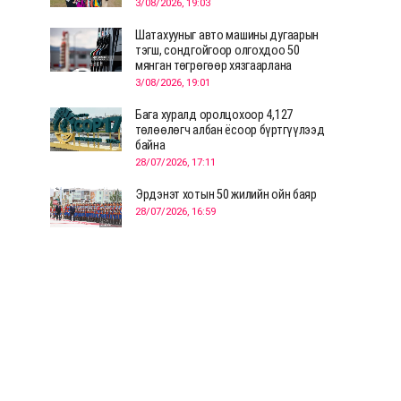
3/08/2026, 19:03
Шатахууныг авто машины дугаарын
тэгш, сондгойгоор олгохдоо 50
мянган төгрөгөөр хязгаарлана
3/08/2026, 19:01
Бага хуралд оролцохоор 4,127
төлөөлөгч албан ёсоор бүртгүүлээд
байна
28/07/2026, 17:11
Эрдэнэт хотын 50 жилийн ойн баяр
28/07/2026, 16:59
Д.Ариунтуяа: Тал хээрээс хүргэх
Монголын шийдэл дэлхийд шинэ
хэлэлцүүлгийг эхлүүлнэ
28/07/2026, 12:09
СЭЛЭНГЭ: МОНЦАМЭ-гийн анхны
мэдээ дамжуулсан түүхэн байр
хадгалагдаж байна
28/07/2026, 12:06