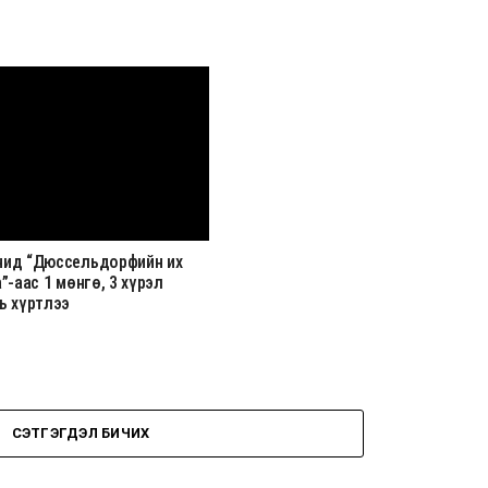
ид “Дюссельдорфийн их
”-аас 1 мөнгө, 3 хүрэл
ь хүртлээ
СЭТГЭГДЭЛ БИЧИХ