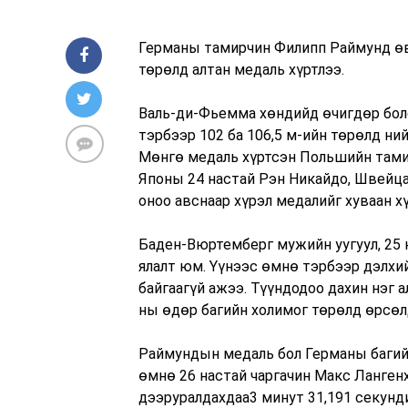
Германы тамирчин Филипп Раймунд ө
төрөлд алтан медаль хүртлээ.
Валь-ди-Фьемма хөндийд өчигдөр бол
тэрбээр 102 ба 106,5 м-ийн төрөлд ний
Мөнгө медаль хүртсэн Польшийн тамир
Японы 24 настай Рэн Никайдо, Швейц
оноо авснаар хүрэл медалийг хуваан хү
Баден-Вюртемберг мужийн уугуул, 25
ялалт юм. Үүнээс өмнө тэрбээр дэлхи
байгаагүй ажээ. Түүндодоо дахин нэг
ны өдөр багийн холимог төрөлд өрсөл
Раймундын медаль бол Германы багийн
өмнө 26 настай чаргачин Макс Ланген
дээруралдахдаа3 минут 31,191 секун