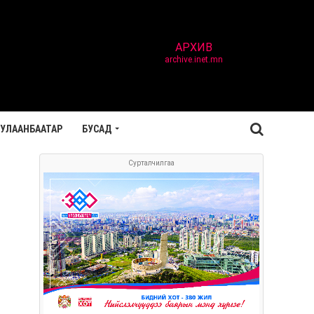
АРХИВ
archive.inet.mn
УЛААНБААТАР
БУСАД
Сурталчилгаа