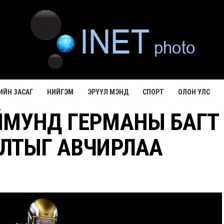
ИЙН ЗАСАГ
НИЙГЭМ
ЭРҮҮЛ МЭНД
СПОРТ
ОЛОН УЛС
ЙМУНД ГЕРМАНЫ БАГТ
АЛТЫГ АВЧИРЛАА