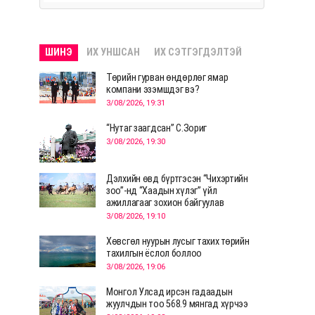
ШИНЭ
ИХ УНШСАН
ИХ СЭТГЭГДЭЛТЭЙ
Төрийн гурван өндөрлөг ямар
компани эзэмшдэг вэ?
3/08/2026, 19:31
“Нутаг заагдсан” С.Зориг
3/08/2026, 19:30
Дэлхийн өвд бүртгэсэн “Чихэртийн
зоо”-нд “Хаадын хүлэг” үйл
ажиллагааг зохион байгуулав
3/08/2026, 19:10
Хөвсгөл нуурын лусыг тахих төрийн
тахилгын ёслол боллоо
3/08/2026, 19:06
Монгол Улсад ирсэн гадаадын
жуулчдын тоо 568.9 мянгад хүрчээ