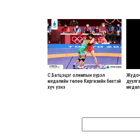
С.Батцэцэг олимпын хүрэл
Жүдоч
медалийн төлөө Киргизийн бөхтэй
дуулга
хүч үзнэ
медал