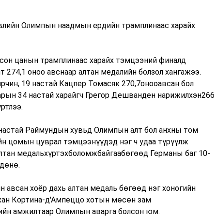
влийн Олимпын наадмын ердийн трамплинаас харайх
сон цанын трамплинаас харайх тэмцээний финалд
т 274,1 оноо авснаар алтан медалийн болзол хангажээ.
чин, 19 настай Кацпер Томасяк 270,7онооавсан бол
арын 34 настай харайгч Грегор Дешванден нарижилхэн266
ртлээ.
 настай Раймундын хувьд Олимпын алт бол анхны том
йн цомын цуврал тэмцээнүүдэд нэг ч удаа түрүүлж
 алтан медальхүртэхболомжбайгаабөгөөд Германы баг 10-
дөнө.
 авсан хоёр дахь алтан медаль бөгөөд нэг хоногийн
хан Кортина-д'Ампеццо хотын мөсөн зам
дийн амжилтаар Олимпын аварга болсон юм.