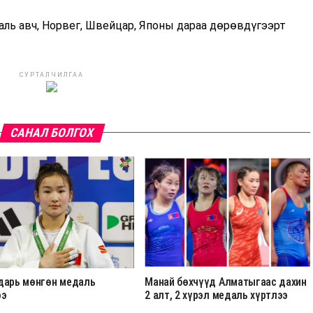
аль авч, Норвег, Швейцар, Японы дараа дөрөвдүгээрт
СУРТАЛЧИЛГАА
САНАЛ БОЛГОХ
дарь мөнгөн медаль
Манай бөхчүүд Алматыгаас дахин
ээ
2 алт, 2 хүрэл медаль хүртлээ