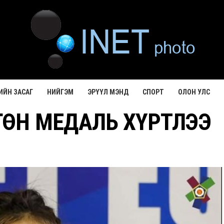
ИЙН ЗАСАГ
НИЙГЭМ
ЭРҮҮЛ МЭНД
СПОРТ
ОЛОН УЛС
ӨН МЕДАЛЬ ХҮРТЛЭЭ