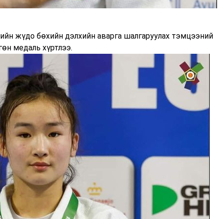
йн жүдо бөхийн дэлхийн аварга шалгаруулах тэмцээний
өн медаль хүртлээ.