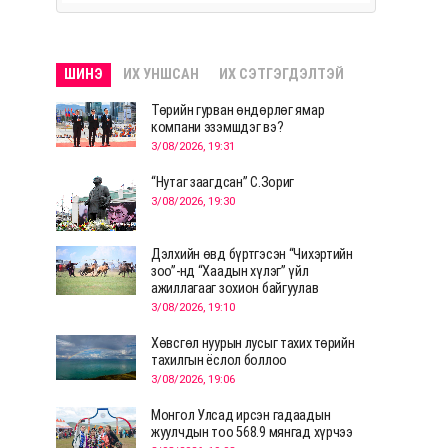
ШИНЭ
ИХ УНШСАН
ИХ СЭТГЭГДЭЛТЭЙ
Төрийн гурван өндөрлөг ямар
компани эзэмшдэг вэ?
3/08/2026, 19:31
“Нутаг заагдсан” С.Зориг
3/08/2026, 19:30
Дэлхийн өвд бүртгэсэн “Чихэртийн
зоо”-нд “Хаадын хүлэг” үйл
ажиллагааг зохион байгуулав
3/08/2026, 19:10
Хөвсгөл нуурын лусыг тахих төрийн
тахилгын ёслол боллоо
3/08/2026, 19:06
Монгол Улсад ирсэн гадаадын
жуулчдын тоо 568.9 мянгад хүрчээ