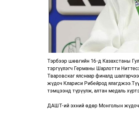
Тэрбээр шөвгийн 16-д Казахстаны Гул
тэргүүлэгч Германы Шарлотти Ниттес
Тваровскаг ялснаар финалд шалгарчээ
жүдоч Клариси Рибейрод ялагджээ.Түү
тэмцээнд түрүүлж, алтан медаль хүрт
ДАШТ-ий эхний өдөр Монголын жүдочи