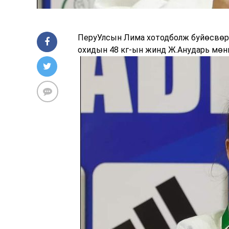
ПеруУлсын Лима хотодболж буйөсвөри
охидын 48 кг-ын жинд Ж.Анударь мөнг