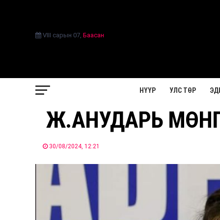
VIII сарын 07
,
Баасан
НҮҮР
УЛС ТӨР
ЭД
Ж.АНУДАРЬ МӨНГ
30/08/2024, 12:21