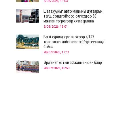
3/08/2026, 19:03
Шатахууныг авто машины дугаарын
тэгш, сондгойгоор олгохдоо 50
мянган төгрөгөөр хязгаарлана
3/08/2026, 19:01
Бага хуралд оролцохоор 4,127
төлөөлөгч албан ёсоор бүртгүүлээд
байна
28/07/2026, 17:11
Эрдэнэт хотын 50 жилийн ойн баяр
28/07/2026, 16:59
Д.Ариунтуяа: Тал хээрээс хүргэх
Монголын шийдэл дэлхийд шинэ
хэлэлцүүлгийг эхлүүлнэ
28/07/2026, 12:09
СЭЛЭНГЭ: МОНЦАМЭ-гийн анхны
мэдээ дамжуулсан түүхэн байр
хадгалагдаж байна
28/07/2026, 12:06