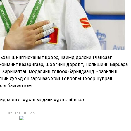
ьхан Шинггисханыг цэвэр, наймд дэлхийн чансааг
хеймийг вазаригаар, шөвгийн дөрөвт, Польшийн Барбара
. Хариналтан медалийн төлөөх барилдаанд Бразилын
ний хувьд он гарснаас хойш европын хоёр цуврал
ээд байсан юм.
д мөнгө, хүрэл медаль хүртсэнбилээ.
СУРТАЛЧИЛГАА