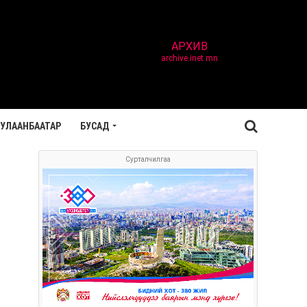
АРХИВ
archive.inet.mn
УЛААНБААТАР
БУСАД
Сурталчилгаа