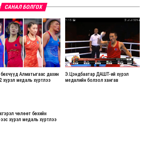
САНАЛ БОЛГОХ
 бөхчүүд Алматыгаас дахин
Э.Цэндбаатар ДАШТ-ий хүрэл
 2 хүрэл медаль хүртлээ
медалийн болзол хангав
хгэрэл чөлөөт бөхийн
ээс хүрэл медаль хүртлээ