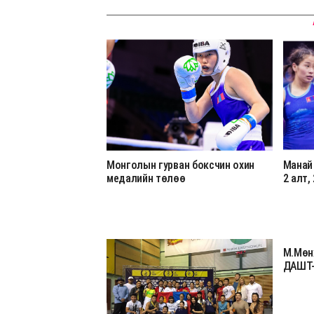
Монголын гурван боксчин охин
Манай
медалийн төлөө
2 алт,
М.Мөн
ДАШТ-