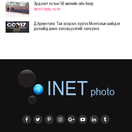
Эрдэнэт хотын 50 жилийн ойн баяр
28/07/2026, 16:59
Д.Ариунтуяа: Тал хээрээс хүргэх Монголын шийдэл
дэлхийд шинэ хэлэлцүүлгийг эхлүүлнэ
28/07/2026, 12:09
СЭЛЭНГЭ: МОНЦАМЭ-гийн анхны мэдээ дамжуулсан
түүхэн байр хадгалагдаж байна
28/07/2026, 12:06
Монгол Улсад энэ оны эхний хагас жилд 417.6 мянган
жуулчин иржээ
28/07/2026, 12:04
ХӨВСГӨЛ Нутгийн зөвлөлөөс МУАЖ Д.Цэрэндарьзавт
2 өрөө байр олгоно
20/07/2026, 19:22
ХӨВСГӨЛ Нутгийн зөвлөлөөс МУАЖ Д.Цэрэндарьзавт
2 өрөө байр олгоно
20/07/2026, 19:21
Тажикистан Улсын Ерөнхийлөгч төрийн айлчлал