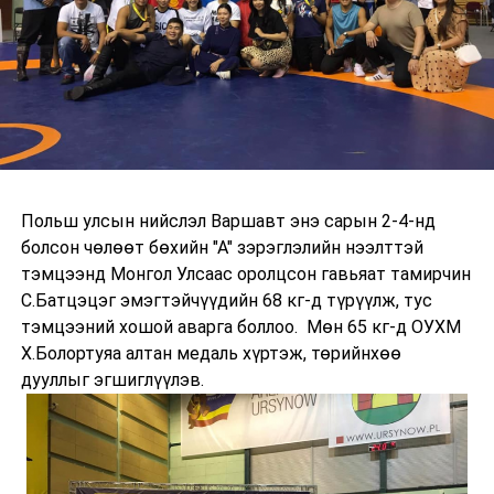
Польш улсын нийслэл Варшавт энэ сарын 2-4-нд
болсон чөлөөт бөхийн "А" зэрэглэлийн нээлттэй
тэмцээнд Монгол Улсаас оролцсон гавьяат тамирчин
С.Батцэцэг эмэгтэйчүүдийн 68 кг-д түрүүлж, тус
тэмцээний хошой аварга боллоо. Мөн 65 кг-д ОУХМ
Х.Болортуяа алтан медаль хүртэж, төрийнхөө
дууллыг эгшиглүүлэв.