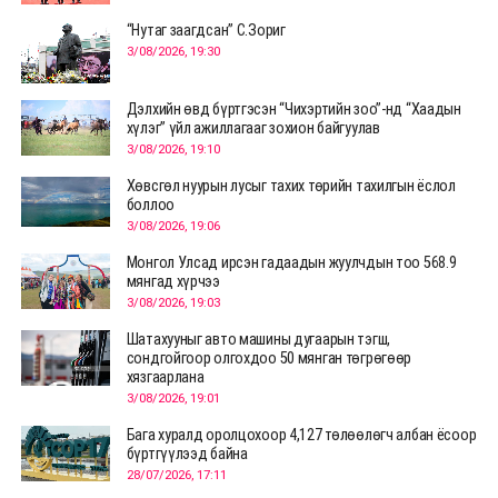
“Нутаг заагдсан” С.Зориг
3/08/2026, 19:30
Дэлхийн өвд бүртгэсэн “Чихэртийн зоо”-нд “Хаадын
хүлэг” үйл ажиллагааг зохион байгуулав
3/08/2026, 19:10
Хөвсгөл нуурын лусыг тахих төрийн тахилгын ёслол
боллоо
3/08/2026, 19:06
Монгол Улсад ирсэн гадаадын жуулчдын тоо 568.9
мянгад хүрчээ
3/08/2026, 19:03
Шатахууныг авто машины дугаарын тэгш,
сондгойгоор олгохдоо 50 мянган төгрөгөөр
хязгаарлана
3/08/2026, 19:01
Бага хуралд оролцохоор 4,127 төлөөлөгч албан ёсоор
бүртгүүлээд байна
28/07/2026, 17:11