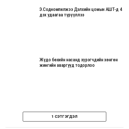
Э.Содномпилжээ Дэлхийн цомын АШТ-д 4
дэх удаагаа түрүүллээ
Жүдо бөхийн насанд хүрэгчдийн хөнгөн
жингийн аваргууд тодорлоо
1 СЭТГЭГДЭЛ