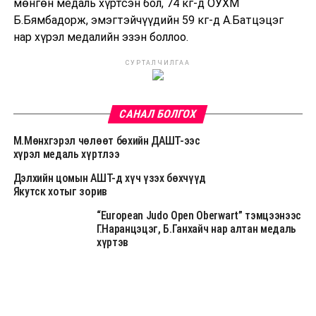
мөнгөн медаль хүртсэн бол, 74 кг-д ОУХМ
Б.Бямбадорж, эмэгтэйчүүдийн 59 кг-д А.Батцэцэг
нар хүрэл медалийн эзэн боллоо.
СУРТАЛЧИЛГАА
САНАЛ БОЛГОХ
М.Мөнхгэрэл чөлөөт бөхийн ДАШТ-ээс
хүрэл медаль хүртлээ
Дэлхийн цомын АШТ-д хүч үзэх бөхчүүд
Якутск хотыг зорив
“European Judo Open Oberwart” тэмцээнээс
Г.Наранцэцэг, Б.Ганхайч нар алтан медаль
хүртэв