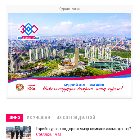
Сурталчилгаа
ШИНЭ
ИХ УНШСАН
ИХ СЭТГЭГДЭЛТЭЙ
Төрийн гурван өндөрлөг ямар компани эзэмшдэг вэ?
3/08/2026, 19:31