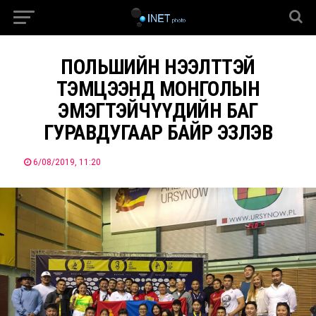
ПОЛЬШИЙН НЭЭЛТТЭЙ
ТЭМЦЭЭНД МОНГОЛЫН
ЭМЭГТЭЙЧҮҮДИЙН БАГ
ГУРАВДУГААР БАЙР ЭЗЛЭВ
6/08/2019, 11:20