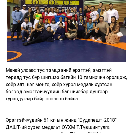
Манай улсаас тус тэмцээний эрэгтэй, эмэгтэй
төрөлд тус бүр шигшээ багийн 10 тамирчин оролцож,
хоёр алт, нэг мөнгө, хоёр хүрэл медаль хүртсэн
бөгөөд эмэгтэйчүүдийн баг нийлбэр дүнгээр
гуравдугаар байр эзэлсэн байна.
Эрэгтэйчүүдийн 61 кг-ын жинд “Будапешт-2018”
ДАШТ-ий хүрэл медальт ОУХМ Т.Түвшинтулга