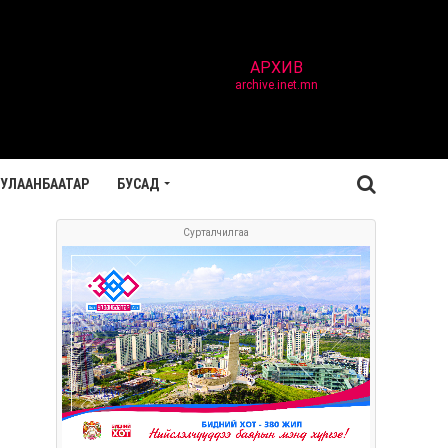
АРХИВ
archive.inet.mn
УЛААНБААТАР
БУСАД
Сурталчилгаа