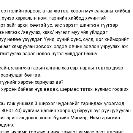
, сэтгэлийн хорсол, атаа жөтөө, хорон муу санааны хийбод
д хүчээ хараалын ном, тарнийн хийбод хүчинтэй
т зайг архи, хөөтэй ус, элс зэрэгт шингээн түүгээр
ээ илгээх /явуулах, хаях/ нүгэлт муу үйл үйлддэг.
уу нөлөө үзүүлдэг. Үүнд: хүний сүнс, сүлд, цог хийморийг
санааг хямруулан зовоох, элдэв өвчин зовлон учруулах, аж
гайтуулах зэрэг нөлөө нүгэл үйлддэг байна.
 сайн, ялангуяа гарын алганыхаа сар, нарны товгор дээр
хариулдаг бөлгөө.
түүнийг хэрхэн хариулах вэ?
л хүрсэн байвал нүд өвдөх, шөрмөс татах, нулимс гоожих
уха» гэж уншаад 3 ширхэг чүдэнзийг тарнидаж үлээгээд
0-01.40) хулгана цагийн хооронд баруун зүг рүү цувуулан
йг арилтал долоо хоног бүрийн Мягмар, Ням гаригийн
лдэнэ.
атах, нулимс гоожих шинж тэмдэг улмаар элэг цөсөнд