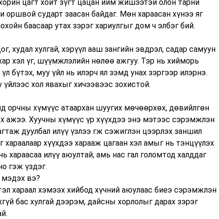
орин цагт хойт зүгт цацан ийм жишээтэй олон тарни
и оршвой сударт заасан байдаг. Мөн хараасан хүнээ яг
охойн баасаар утах зэрэг хариулгыг дом ч элбэг бий.
ог, худал хулгай, хэрүүл ааш зангийн эвдрэл, садар самуун
 хар хэл үг, шүүмжлэлийн нөлөө ажгуу. Тэр нь хийморь
 үл бүтэх, муу үйл нь илэрч ял зэмд унах зэргээр илэрнэ.
у үйлээс хол явахыг хичээвээс зохистой.
лд орчны хүмүүс атаархан шуугих мөчөөрхөх, дөвийлгөн
ох ажээ. Хуучны хүмүүс үр хүүхдээ энэ мэтээс сэрэмжлэн
агтаж дуулбал илүү үзлээ гж сэжиглэн цээрлэх заншил
үг хараалаар хүүхдээ харааж цагаан хэл амыг нь тэнцүүлэх
нь хараасаа илүү аюултай, амь нас гал голомтод халддаг
но гэж үздэг.
 мэдэх вэ?
тэл хараал хэмээх хийбод хүчний аюулаас биеэ сэрэмжлэн
хгүй бас хулгай дээрэм, дайсны хорлолыг дарах зэрэг
й.