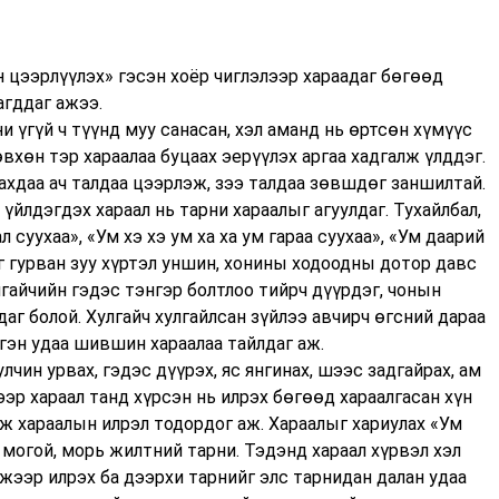
н цээрлүүлэх» гэсэн хоёр чиглэлээр хараадаг бөгөөд
агддаг ажээ.
 үгүй ч түүнд муу санасан, хэл аманд нь өртсөн хүмүүс
өвхөн тэр хараалаа буцаах эерүүлэх аргаа хадгалж үлддэг.
ахдаа ач талдаа цээрлэж, зээ талдаа зөвшдөг заншилтай.
үйлдэгдэх хараал нь тарни хараалыг агуулдаг. Тухайлбал,
 суухаа», «Ум хэ хэ ум ха ха ум гараа суухаа», «Ум даарий
ыг гурван зуу хүртэл уншин, хонины ходоодны дотор давс
гайчийн гэдэс тэнгэр болтлоо тийрч дүүрдэг, чонын
г болой. Хулгайч хулгайлсан зүйлээ авчирч өгсний дараа
эгэн удаа шившин хараалаа тайлдаг аж.
лчин урвах, гэдэс дүүрэх, яс янгинах, шээс задгайрах, ам
эр хараал танд хүрсэн нь илрэх бөгөөд хараалгасан хүн
ж хараалын илрэл тодордог аж. Хараалыг хариулах «Ум
ь могой, морь жилтний тарни. Тэдэнд хараал хүрвэл хэл
нжээр илрэх ба дээрхи тарнийг элс тарнидан далан удаа