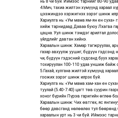
нь 8 чи буй. Иймээс тарнийг 80-90 уда
4.Мич, тахиа жилтэн хүмүүнд хараал хү
цээжиндээ хэржигнэх зэрэг шинж илр
Хариулга нь: «Ум мама ям-ян ен суха
хийж тарнидаад Даваа буюу Лхагва гари
цацна. Уул шинж тэмдэг арилтал долоо
үйлдлийг давтан хийнэ.
Хараалын шинж: Хамар тагжруулах, арь
газар авхуулж уушиг, бүдүүн гэдсэнд 
чи, бүдүүн гэдэсний судсанд буух хар
тохируулан 100-110 удаа уншиж байж с
5.Гахай, хулгана жилтэй хүмүүнд хараал
гоожих зэрэг шинж илрэх буй.
Хариулга нь: «Ум мама хам-хан ен сух
туулай (5.40-7.40) цагт төв суурин газ
хоног бүрийн Пүрэв гаригийн өглөө бо
Хараалын шинж: Чих өвтгөх, яс янгину
бөөр давсганд нөлөөлөх тул бөөрөнд б
хараалын урт нь 3 чи буй. Иймээс тарн