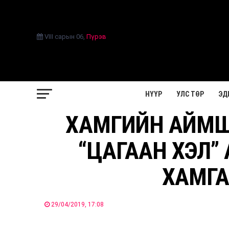
VIII сарын 06
,
Пүрэв
НҮҮР
УЛС ТӨР
ЭД
ХАМГИЙН АЙМШ
“ЦАГААН ХЭЛ”
ХАМГА
29/04/2019, 17:08