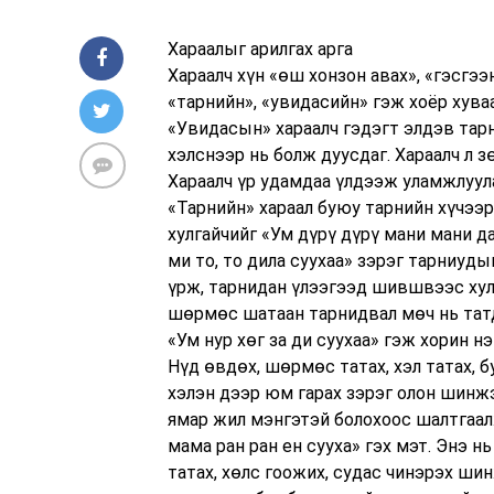
Хараалыг арилгах арга
Хараалч хүн «өш хонзон авах», «гэсгээ
«тарнийн», «увидасийн» гэж хоёр хува
«Увидасын» хараалч гэдэгт элдэв тарни
хэлснээр нь болж дуусдаг. Хараалч л з
Хараалч үр удамдаа үлдээж уламжлуул
«Тарнийн» хараал буюу тарнийн хүчээр 
хулгайчийг «Ум дүрү дүрү мани мани дал
ми то, то дила суухаа» зэрэг тарниуд
үрж, тарнидан үлээгээд шившвээс хул
шөрмөс шатаан тарнидвал мөч нь татда
«Ум нур хөг за ди суухаа» гэж хорин н
Нүд өвдөх, шөрмөс татах, хэл татах, бу
хэлэн дээр юм гарах зэрэг олон шинжэ
ямар жил мэнгэтэй болохоос шалтгаал
мама ран ран ен сууха» гэх мэт. Энэ н
татах, хөлс гоожих, судас чинэрэх ши