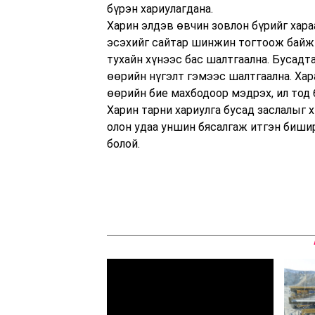
бүрэн хариулагдана.
Харин элдэв өвчин зовлон бүрийг хара
эсэхийг сайтар шинжин тогтоож байж з
тухайн хүнээс бас шалтгаална. Бусадта
өөрийн нүгэлт гэмээс шалтгаална. Хар
өөрийн бие махбодоор мэдрэх, ил тод
Харин тарни хариулга бусад заслалыг 
олон удаа уншин бясалгаж итгэн бишир
болой.