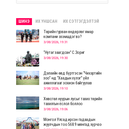
ШИНЭ
ИХ УНШСАН
ИХ СЭТГЭГДЭЛТЭЙ
Төрийн гурван өндөрлөг ямар
компани эзэмшдэг вэ?
3/08/2026, 19:31
“Нутаг заагдсан” С.Зориг
3/08/2026, 19:30
Дэлхийн өвд бүртгэсэн “Чихэртийн
зоо”-нд “Хаадын хүлэг” үйл
ажиллагааг зохион байгуулав
3/08/2026, 19:10
Хөвсгөл нуурын лусыг тахих төрийн
тахилгын ёслол боллоо
3/08/2026, 19:06
Монгол Улсад ирсэн гадаадын
жуулчдын тоо 568.9 мянгад хүрчээ