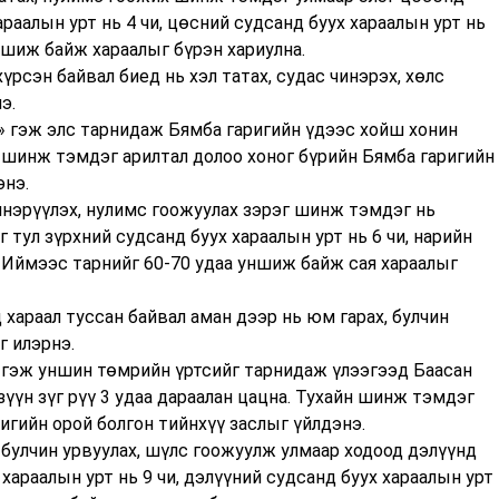
раалын урт нь 4 чи, цөсний судсанд буух хараалын урт нь
уншиж байж хараалыг бүрэн хариулна.
үрсэн байвал биед нь хэл татах, судас чинэрэх, хөлс
э.
а» гэж элс тарнидаж Бямба гаригийн үдээс хойш хонин
хи шинж тэмдэг арилтал долоо хоног бүрийн Бямба гаригийн
энэ.
инэрүүлэх, нулимс гоожуулах зэрэг шинж тэмдэг нь
 тул зүрхний судсанд буух хараалын урт нь 6 чи, нарийн
й. Иймээс тарнийг 60-70 удаа уншиж байж сая хараалыг
д хараал туссан байвал аман дээр нь юм гарах, булчин
г илэрнэ.
» гэж уншин төмрийн үртсийг тарнидаж үлээгээд Баасан
 зүүн зүг рүү 3 удаа дараалан цацна. Тухайн шинж тэмдэг
игийн орой болгон тийнхүү заслыг үйлдэнэ.
 булчин урвуулах, шүлс гоожуулж улмаар ходоод дэлүүнд
хараалын урт нь 9 чи, дэлүүний судсанд буух хараалын урт