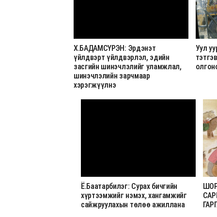
Х.БАДАМСҮРЭН: Эрдэнэт
Уул у
үйлдвэрт үйлдвэрлэл, эдийн
тэтгэ
засгийн шинэчлэлийг уламжлал,
олгон
шинэчлэлийн зарчмаар
хэрэгжүүлнэ
Ё.Баатарбилэг: Сурах бичгийн
ШОР
хүртээмжийг нэмэх, хангамжийг
САР
сайжруулахын төлөө ажиллана
ГАР