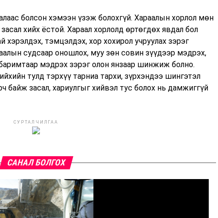
алаас болсон хэмээн үзэж болохгүй. Хараалын хорлол мөн
асал хийх ёстой. Хараал хорлолд өртөгдөх явдал бол
й хэрэлдэх, тэмцэлдэх, хор хохирол учруулах зэрэг
аалын судсаар оношлох, муу зөн совин зүүдээр мэдрэх,
 баримтаар мэдрэх зэрэг олон янзаар шинжиж болно.
хийхийн тулд тэрхүү тарниа тархи, зүрхэндээ шингэтэл
ч байж засал, хариулгыг хийвэл тус болох нь дамжиггүй
СУРТАЛЧИЛГАА
САНАЛ БОЛГОХ