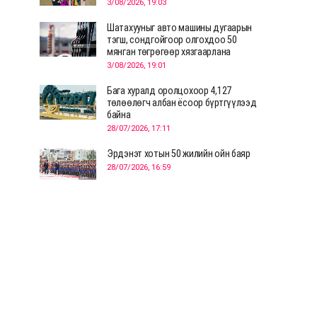
3/08/2026, 19:03
Шатахууныг авто машины дугаарын
тэгш, сондгойгоор олгохдоо 50
мянган төгрөгөөр хязгаарлана
3/08/2026, 19:01
Бага хуралд оролцохоор 4,127
төлөөлөгч албан ёсоор бүртгүүлээд
байна
28/07/2026, 17:11
Эрдэнэт хотын 50 жилийн ойн баяр
28/07/2026, 16:59
Д.Ариунтуяа: Тал хээрээс хүргэх
Монголын шийдэл дэлхийд шинэ
хэлэлцүүлгийг эхлүүлнэ
28/07/2026, 12:09
СЭЛЭНГЭ: МОНЦАМЭ-гийн анхны
мэдээ дамжуулсан түүхэн байр
хадгалагдаж байна
28/07/2026, 12:06