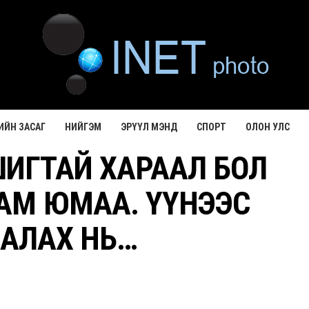
ИЙН ЗАСАГ
НИЙГЭМ
ЭРҮҮЛ МЭНД
СПОРТ
ОЛОН УЛС
ИГТАЙ ХАРААЛ БОЛ
 АМ ЮМАА. ҮҮНЭЭС
АЛАХ НЬ…