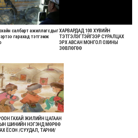
урхайн салбарт ажиллагсдыг
ХАРВАРДАД 100 ХУВИЙН
вэртээ гарахад тэтгэмж
ТЭТГЭЛЭГТЭЙГЭЭР СУРАЛЦАХ
о
ЭРХ АВСАН МОНГОЛ ОХИНЫ
ЗӨВЛӨГӨӨ
ООН ГАХАЙ ЖИЛИЙН ЦАГААН
ЫН ШИНИЙН НЭГЭНД МӨРӨӨ
ГАХ ЁСОН /СУУДАЛ, ТАРНИ/