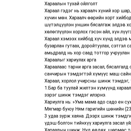
Хараалын тухай ойлголт
Хараал гэдэг нь хараалч хүний хор шар
хүчин мөн. Хараалч өөрийн хорт хийбо
шүтэлцүүлэн уншин бясалгаж элдэв хор
хөлөглүүлэн хорлох гэсэн айл, хүн лүүг
Хараал хэмээх хийбод хүч хүнд элдэв м
бузарлан гутаах, доройтуулах, сэтгэл 
амьдралд нь хор саад тотгор учруулан 
Хараалыг хариулах арга
Хараалаас тарни арга засал, бясалгалд
санчирын тэмдэгтэй хүмүүс маш сайн 
Хараал, хорлол учирсны шинж тэмдэг, 
1.Бар ба туулай жилтэн хүмүүнд хараа
зэрэг шинж тэмдэг илэрнэ.
Хариулга нь: »Ума мама адо садо ен с
Мягмар буюу Ням гаригийн шөнийн (23.4
3 удаа зурж хаяна. Дээрх шинж тэмдги
үдэш болгон тийнхүү хариулга засал үй
Хараалын шинж: Нүд өвдөх, шөрмөс т