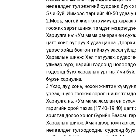
нөлөөлдөг тул элэгний судсанд буух ха
5 чи буй. Иймээс тарнийг 40-50 удаа 
2.Морь, могой жилтэн хүмүүнд хараал х
гоожих зэрэг шинж тэмдэг мэдрэгдэн
Хариулга нь: «Ум мама ранеран ен сух
цагт хойт зүг рүү 3 удаа цацна. Дээр
үдээс хойш болгон тийнхүү засал үйлд
Хараалын шинж: Хэл татуулах, судас ч
улмаар зүрх, нарийн гэдсэнд нөлөөлдөг
гэдсэнд буух хараалын урт нь 7 чи бу
бүрэн хариулна.
3.Үхэр, луу, хонь, нохой жилтэн хүмүүн
урвах, шүлс гоожих зэрэг шинж тэмдэ
Хариулга нь: «Ум мама ламлан ен суха
гаригийн орой тахиа (17.40-19.40) цагт
арилтал долоо хоног бүрийн Баасан гар
Хараалын шинж: Аман дээр юм гаргах,
нөлөөлдөг тул ходоодны судсанд буух 