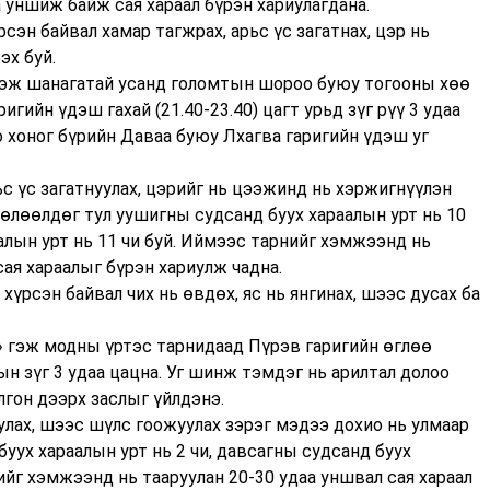
а уншиж байж сая хараал бүрэн хариулагдана.
рсэн байвал хамар тагжрах, арьс үс загатнах, цэр нь
эх буй.
» гэж шанагатай усанд голомтын шороо буюу тогооны хөө
гийн үдэш гахай (21.40-23.40) цагт урьд зүг рүү 3 удаа
 хоног бүрийн Даваа буюу Лхагва гаригийн үдэш уг
с үс загатнуулах, цэрийг нь цээжинд нь хэржигнүүлэн
нөлөөлдөг тул уушигны судсанд буух хараалын урт нь 10
аалын урт нь 11 чи буй. Иймээс тарнийг хэмжээнд нь
ая хараалыг бүрэн хариулж чадна.
 хүрсэн байвал чих нь өвдөх, яс нь янгинах, шээс дусах ба
а» гэж модны үртэс тарнидаад Пүрэв гаригийн өглөө
рын зүг 3 удаа цацна. Уг шинж тэмдэг нь арилтал долоо
лгон дээрх заслыг үйлдэнэ.
улах, шээс шүлс гоожуулах зэрэг мэдээ дохио нь улмаар
уух хараалын урт нь 2 чи, давсагны судсанд буух
ийг хэмжээнд нь тааруулан 20-30 удаа уншвал сая хараал