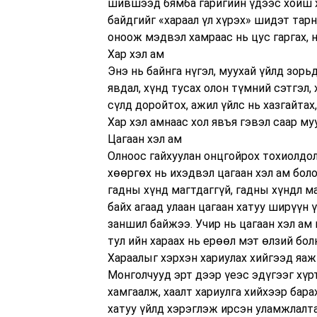
шившээд бямба гаригийн үдээс хойш х
байдгийг «хараал үл хүрэх» шидэт тарн
оноож мэдвэл хамраас нь цус гаргах, н
Хар хэл ам
Энэ нь байнга нүгэл, муухай үйлд зорьд
явдал, хүнд тусах олон түмний сэтгэл,
сүлд доройтох, ажил үйлс нь хазгайтах,
Хар хэл амнаас хол явъя гэвэл саар му
Цагаан хэл ам
Олноос гайхуулан онцгойрох тохиолдо
хөөргөх нь ихэдвэл цагаан хэл ам бол
гадны хүнд магтдаггүй, гадны хүндл м
байх агаад улаан цагаан хатуу ширүүн 
заншил байжээ. Учир нь цагаан хэл ам 
тул ийн хараах нь ерөөл мэт өлзий бол
Хараалыг хэрхэн хариулах хийгээд яаж
Монголчууд эрт дээр үеэс эдүгээг хүр
хамгаалж, хаалт хариулга хийхээр бара
хатуу үйлд хэрэглэж ирсэн уламжлалта