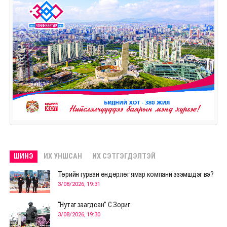
ШИНЭ
ИХ УНШСАН
ИХ СЭТГЭГДЭЛТЭЙ
Төрийн гурван өндөрлөг ямар компани эзэмшдэг вэ?
3/08/2026, 19:31
“Нутаг заагдсан” С.Зориг
3/08/2026, 19:30