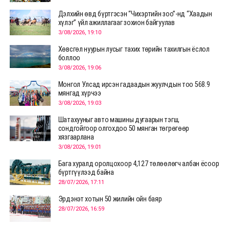
Дэлхийн өвд бүртгэсэн “Чихэртийн зоо”-нд “Хаадын
хүлэг” үйл ажиллагааг зохион байгуулав
3/08/2026, 19:10
Хөвсгөл нуурын лусыг тахих төрийн тахилгын ёслол
боллоо
3/08/2026, 19:06
Монгол Улсад ирсэн гадаадын жуулчдын тоо 568.9
мянгад хүрчээ
3/08/2026, 19:03
Шатахууныг авто машины дугаарын тэгш,
сондгойгоор олгохдоо 50 мянган төгрөгөөр
хязгаарлана
3/08/2026, 19:01
Бага хуралд оролцохоор 4,127 төлөөлөгч албан ёсоор
бүртгүүлээд байна
28/07/2026, 17:11
Эрдэнэт хотын 50 жилийн ойн баяр
28/07/2026, 16:59