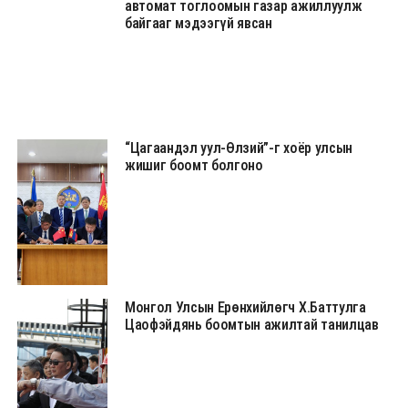
автомат тоглоомын газар ажиллуулж
байгааг мэдээгүй явсан
“Цагаандэл уул-Өлзий”-г хоёр улсын
жишиг боомт болгоно
Монгол Улсын Ерөнхийлөгч Х.Баттулга
Цаофэйдянь боомтын ажилтай танилцав