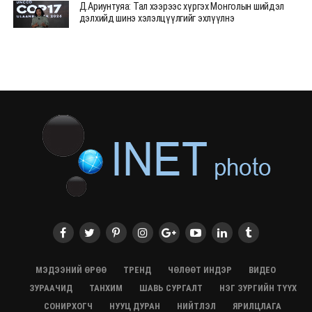
Д.Ариунтуяа: Тал хээрээс хүргэх Монголын шийдэл
дэлхийд шинэ хэлэлцүүлгийг эхлүүлнэ
28/07/2026, 12:09
СЭЛЭНГЭ: МОНЦАМЭ-гийн анхны мэдээ дамжуулсан
түүхэн байр хадгалагдаж байна
28/07/2026, 12:06
Монгол Улсад энэ оны эхний хагас жилд 417.6 мянган
жуулчин иржээ
28/07/2026, 12:04
ХӨВСГӨЛ Нутгийн зөвлөлөөс МУАЖ Д.Цэрэндарьзавт
2 өрөө байр олгоно
20/07/2026, 19:22
ХӨВСГӨЛ Нутгийн зөвлөлөөс МУАЖ Д.Цэрэндарьзавт
2 өрөө байр олгоно
20/07/2026, 19:21
Тажикистан Улсын Ерөнхийлөгч төрийн айлчлал
хийхээр хүрэлцэн ирлээ
МЭДЭЭНИЙ ӨРӨӨ
ТРЕНД
ЧӨЛӨӨТ ИНДЭР
ВИДЕО
20/07/2026, 19:19
ЗУРААЧИД
ТАНХИМ
ШАВЬ СУРГАЛТ
НЭГ ЗУРГИЙН ТҮҮХ
Испанийн шигшээ баг ДАШТ-д хоёр дахь удаагаа
СОНИРХОГЧ
НУУЦ ДУРАН
НИЙТЛЭЛ
ЯРИЛЦЛАГА