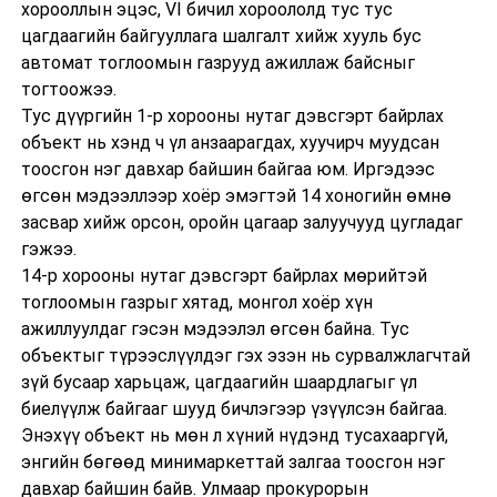
хорооллын эцэс, VI бичил хороололд тус тус
цагдаагийн байгууллага шалгалт хийж хууль бус
автомат тоглоомын газрууд ажиллаж байсныг
тогтоожээ.
Тус дүүргийн 1-р хорооны нутаг дэвсгэрт байрлах
объект нь хэнд ч үл анзаарагдах, хуучирч муудсан
тоосгон нэг давхар байшин байгаа юм. Иргэдээс
өгсөн мэдээллээр хоёр эмэгтэй 14 хоногийн өмнө
засвар хийж орсон, оройн цагаар залуучууд цугладаг
гэжээ.
14-р хорооны нутаг дэвсгэрт байрлах мөрийтэй
тоглоомын газрыг хятад, монгол хоёр хүн
ажиллуулдаг гэсэн мэдээлэл өгсөн байна. Тус
объектыг түрээслүүлдэг гэх эзэн нь сурвалжлагчтай
зүй бусаар харьцаж, цагдаагийн шаардлагыг үл
биелүүлж байгааг шууд бичлэгээр үзүүлсэн байгаа.
Энэхүү объект нь мөн л хүний нүдэнд тусахааргүй,
энгийн бөгөөд минимаркеттай залгаа тоосгон нэг
давхар байшин байв. Улмаар прокурорын