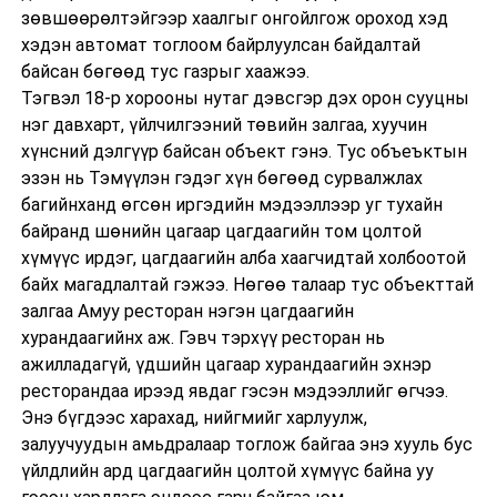
зөвшөөрөлтэйгээр хаалгыг онгойлгож ороход хэд
хэдэн автомат тоглоом байрлуулсан байдалтай
байсан бөгөөд тус газрыг хаажээ.
Тэгвэл 18-р хорооны нутаг дэвсгэр дэх орон сууцны
нэг давхарт, үйлчилгээний төвийн залгаа, хуучин
хүнсний дэлгүүр байсан объект гэнэ. Тус объеъктын
эзэн нь Тэмүүлэн гэдэг хүн бөгөөд сурвалжлах
багийнханд өгсөн иргэдийн мэдээллээр уг тухайн
байранд шөнийн цагаар цагдаагийн том цолтой
хүмүүс ирдэг, цагдаагийн алба хаагчидтай холбоотой
байх магадлалтай гэжээ. Нөгөө талаар тус объекттай
залгаа Амуу ресторан нэгэн цагдаагийн
хурандаагийнх аж. Гэвч тэрхүү ресторан нь
ажилладагүй, үдшийн цагаар хурандаагийн эхнэр
ресторандаа ирээд явдаг гэсэн мэдээллийг өгчээ.
Энэ бүгдээс харахад, нийгмийг харлуулж,
залуучуудын амьдралаар тоглож байгаа энэ хууль бус
үйлдлийн ард цагдаагийн цолтой хүмүүс байна уу