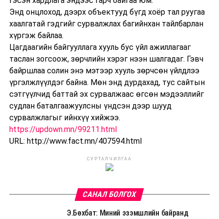
гэсэн хардлага эндээс гарч байгаа юм.
Энд онцлоход, дээрх объектууд бүгд хоёр тал руугаа
хаалгатай гэдгийг сурвалжлах багийнхан тайлбарлан
хүргэж байлаа.
Цагдаагийн байгууллага хууль бус үйл ажиллагааг
таслан зогсоож, зөрчлийн хэрэг нээн шалгадаг. Гэвч
байршлаа солин энэ мэтээр хууль зөрчсөн үйлдлээ
үргэлжлүүлдэг байна. Мөн энд дурдахад, тус сайтын
сэтгүүлчид баттай эх сурвалжаас өгсөн мэдээллийг
судлан баталгаажуулсны үндсэн дээр шууд
сурвалжлагыг ийнхүү хийжээ.
https://updown.mn/99211.html
URL: http://www.fact.mn/407594.html
СУРТАЛЧИЛГАА
САНАЛ БОЛГОХ
Э.Бөхбат: Миний эзэмшлийн байранд