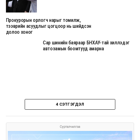
Прокурорын орлогч нарыг томилж,
тээврийн асуудлыг цогцоор нь шийдсэн
долоо хоног
Сар шинийн баяраар БНХАУ-тай хиллэдэг
автозамын боомтууд амарна
4 СЭТГЭГДЭЛ
Сурталчилгаа