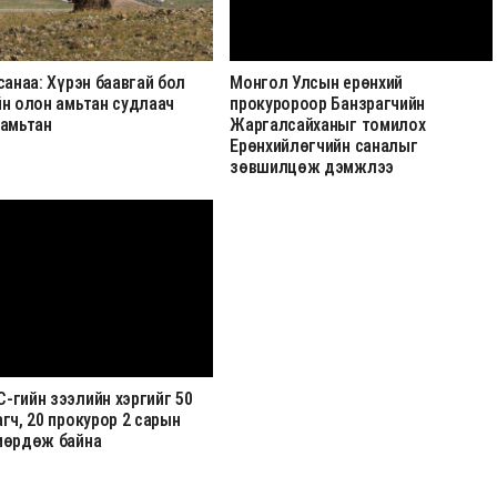
санаа: Хүрэн баавгай бол
Монгол Улсын ерөнхий
йн олон амьтан судлаач
прокуророор Банзрагчийн
 амьтан
Жаргалсайханыг томилох
Ерөнхийлөгчийн саналыг
зөвшилцөж дэмжлээ
-гийн зээлийн хэргийг 50
гч, 20 прокурор 2 сарын
мөрдөж байна