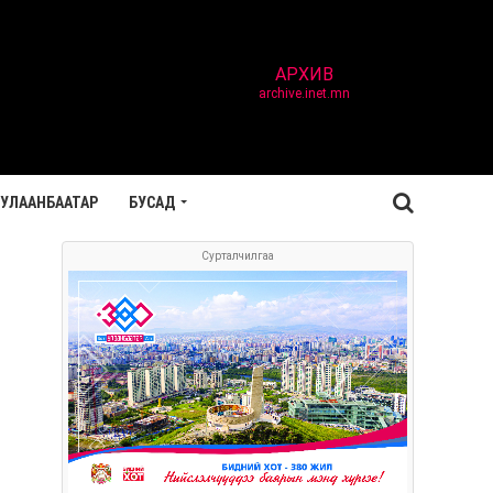
АРХИВ
archive.inet.mn
УЛААНБААТАР
БУСАД
Сурталчилгаа