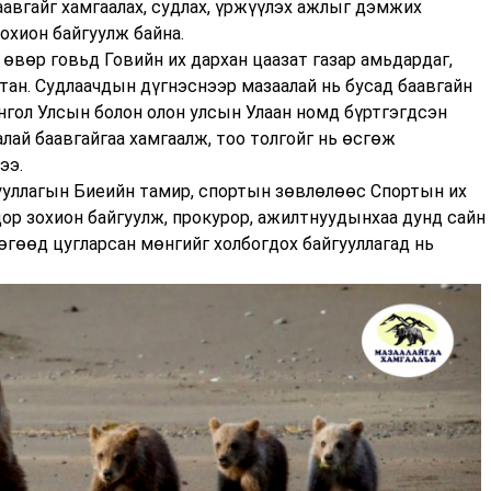
авгайг хамгаалах, судлах, үржүүлэх ажлыг дэмжих
охион байгуулж байна.
өвөр говьд Говийн их дархан цаазат газар амьдардаг,
ьтан. Судлаачдын дүгнэснээр мазаалай нь бусад баавгайн
нгол Улсын болон олон улсын Улаан номд бүртгэгдсэн
лай баавгайгаа хамгаалж, тоо толгойг нь өсгөж
ээ.
ууллагын Биеийн тамир, спортын зөвлөлөөс Спортын их
дор зохион байгуулж, прокурор, ажилтнуудынхаа дунд сайн
өгөөд цугларсан мөнгийг холбогдох байгууллагад нь