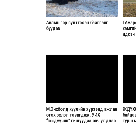
Айлын гэр сүйтгэсэн баавгайг
Г.Амар
буудав
хамги
идсэн
М.Энхболд хуулийн хүрээнд ажлаа
ЖДҮХС
өгөх эхлэл тавигдаж, УИХ
байцаа
“жидүүчин” гишүүдээ авч үлдлээ
турш 