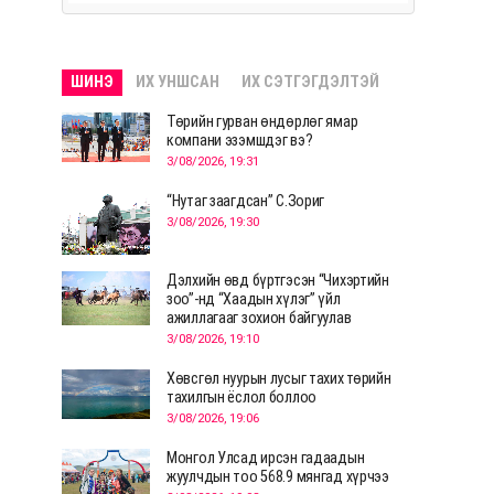
ШИНЭ
ИХ УНШСАН
ИХ СЭТГЭГДЭЛТЭЙ
Төрийн гурван өндөрлөг ямар
компани эзэмшдэг вэ?
3/08/2026, 19:31
“Нутаг заагдсан” С.Зориг
3/08/2026, 19:30
Дэлхийн өвд бүртгэсэн “Чихэртийн
зоо”-нд “Хаадын хүлэг” үйл
ажиллагааг зохион байгуулав
3/08/2026, 19:10
Хөвсгөл нуурын лусыг тахих төрийн
тахилгын ёслол боллоо
3/08/2026, 19:06
Монгол Улсад ирсэн гадаадын
жуулчдын тоо 568.9 мянгад хүрчээ