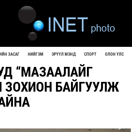
ИЙН ЗАСАГ
НИЙГЭМ
ЭРҮҮЛ МЭНД
СПОРТ
ОЛОН УЛС
УД “МАЗААЛАЙГ
Н ЗОХИОН БАЙГУУЛЖ
АЙНА