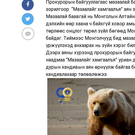
Прокурорын байгууллагаас мазаалай ба
зорилгоор “Мазаалайг хамгаалъя” аян з
Мазаалай баавгай нь Монголын Алтайн 
дэлхийн өөр хаана ч байхгүй ховор ам
төрлөөс онцлог төрөл зүйл бөгөөд Мо
байдаг. Тиймээс Монголчууд бид мазаа
үржүүлэхэд анхаарах нь зүйн хэрэг бил
Дээрх аяны хүрээнд прокурорын байг
наадмаа “Мазаалайг хамгаалъя” уриан 
дурын хандивын аян өрнүүлж байгаа б
хандивлахаар төлөвлөжээ.