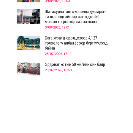
3/08/2026, 19:03
Шатахууныг авто машины дугаарын
тэгш, сондгойгоор олгохдоо 50
мянган төгрөгөөр хязгаарлана
3/08/2026, 19:01
Бага хуралд оролцохоор 4,127
төлөөлөгч албан ёсоор бүртгүүлээд
байна
28/07/2026, 17:11
Эрдэнэт хотын 50 жилийн ойн баяр
28/07/2026, 16:59
Д.Ариунтуяа: Тал хээрээс хүргэх
Монголын шийдэл дэлхийд шинэ
хэлэлцүүлгийг эхлүүлнэ
28/07/2026, 12:09
СЭЛЭНГЭ: МОНЦАМЭ-гийн анхны
мэдээ дамжуулсан түүхэн байр
хадгалагдаж байна
28/07/2026, 12:06