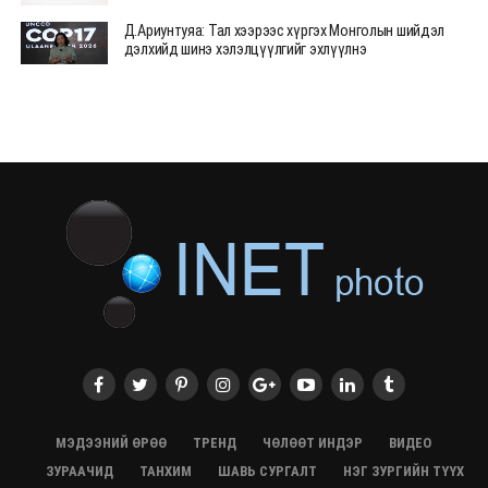
Д.Ариунтуяа: Тал хээрээс хүргэх Монголын шийдэл
дэлхийд шинэ хэлэлцүүлгийг эхлүүлнэ
28/07/2026, 12:09
СЭЛЭНГЭ: МОНЦАМЭ-гийн анхны мэдээ дамжуулсан
түүхэн байр хадгалагдаж байна
28/07/2026, 12:06
Монгол Улсад энэ оны эхний хагас жилд 417.6 мянган
жуулчин иржээ
28/07/2026, 12:04
ХӨВСГӨЛ Нутгийн зөвлөлөөс МУАЖ Д.Цэрэндарьзавт
2 өрөө байр олгоно
20/07/2026, 19:22
ХӨВСГӨЛ Нутгийн зөвлөлөөс МУАЖ Д.Цэрэндарьзавт
2 өрөө байр олгоно
20/07/2026, 19:21
Тажикистан Улсын Ерөнхийлөгч төрийн айлчлал
хийхээр хүрэлцэн ирлээ
МЭДЭЭНИЙ ӨРӨӨ
ТРЕНД
ЧӨЛӨӨТ ИНДЭР
ВИДЕО
20/07/2026, 19:19
ЗУРААЧИД
ТАНХИМ
ШАВЬ СУРГАЛТ
НЭГ ЗУРГИЙН ТҮҮХ