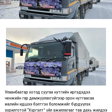
Улаанбаатар хотод суугаа нутгийн иргэдэдээ
ченжийн гар дамжуулахгүйгээр орон нутгаасаа
өвлийн идшээ бэлтгэх боломжийг бүрдүүлэх
зорилготой “Хүргэлт” үйл ажиллагааг тав дахь жилдээ