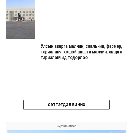
Улсын аварга малчин, саальчин, фермер,
тариаланч, хошой аварга малчин, аварга
тариаланчид тодорлоо
СЭТГЭГДЭЛ БИЧИХ
Сурталчилгаа