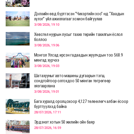
Дэлхийн өвд бүртгэсэн “Чихэртийн зоо”-нд “Хаадын
хүлэг” үйл ажиллагааг зохион байгуулав
3/08/2026, 19:10
Хөвсгөл нуурын лусыг тахих төрийн тахилгын ёслол
боллоо
3/08/2026, 19:06
Монгол Улсад ирсэн гадаадын жуулчдын тоо 568.9
мянгад хүрчээ
3/08/2026, 19:03
Шатахууныг авто машины дугаарын тэгш,
сондгойгоор олгохдоо 50 мянган төгрөгөөр
хязгаарлана
3/08/2026, 19:01
Бага хуралд оролцохоор 4,127 төлөөлөгч албан ёсоор
бүртгүүлээд байна
28/07/2026, 17:11
Эрдэнэт хотын 50 жилийн ойн баяр
28/07/2026, 16:59