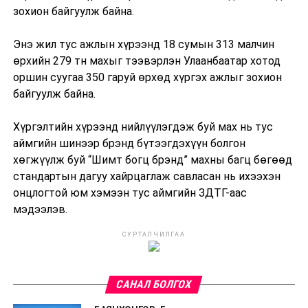
зохион байгуулж байна.
Энэ жил тус ажлын хүрээнд 18 сумын 313 малчин
өрхийн 279 тн махыг тээвэрлэн Улаанбаатар хотод
оршин суугаа 350 гаруй өрхөд хүргэх ажлыг зохион
байгуулж байна.
Хүргэлтийн хүрээнд нийлүүлэгдэж буй мах нь тус
аймгийн шинээр брэнд бүтээгдэхүүн болгон
хөгжүүлж буй “Шимт богц брэнд” махны багц бөгөөд
стандартын дагуу хайрцаглаж савласан нь ихээхэн
онцлогтой юм хэмээн тус аймгийн ЗДТГ-аас
мэдээлэв.
СУРТАЛЧИЛГАА
САНАЛ БОЛГОХ