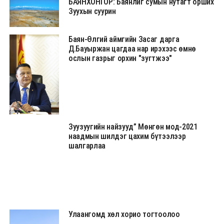
БАЯНХОНГОР: Баянлиг сумын нутагт орших
Зуухын суурин
Баян-Өлгий аймгийн Засаг дарга
Д.Бауыржан цагдаа нар ирэхээс өмнө
ослын газрыг орхин "зугтжээ"
Зуузуугийн найзууд” Мөнгөн мод-2021
наадмын шилдэг цахим бүтээлээр
шалгарлаа
Улаангомд хөл хорио тогтоолоо