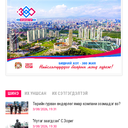
ШИНЭ
ИХ УНШСАН
ИХ СЭТГЭГДЭЛТЭЙ
Төрийн гурван өндөрлөг ямар компани эзэмшдэг вэ?
3/08/2026, 19:31
“Нутаг заагдсан” С.Зориг
3/08/2026, 19:30