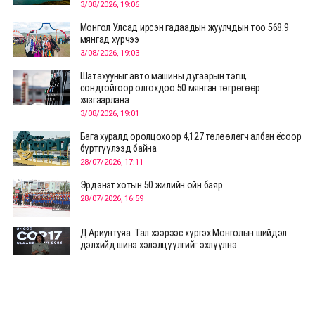
3/08/2026, 19:06
Монгол Улсад ирсэн гадаадын жуулчдын тоо 568.9
мянгад хүрчээ
3/08/2026, 19:03
Шатахууныг авто машины дугаарын тэгш,
сондгойгоор олгохдоо 50 мянган төгрөгөөр
хязгаарлана
3/08/2026, 19:01
Бага хуралд оролцохоор 4,127 төлөөлөгч албан ёсоор
бүртгүүлээд байна
28/07/2026, 17:11
Эрдэнэт хотын 50 жилийн ойн баяр
28/07/2026, 16:59
Д.Ариунтуяа: Тал хээрээс хүргэх Монголын шийдэл
дэлхийд шинэ хэлэлцүүлгийг эхлүүлнэ
28/07/2026, 12:09
СЭЛЭНГЭ: МОНЦАМЭ-гийн анхны мэдээ дамжуулсан
түүхэн байр хадгалагдаж байна
28/07/2026, 12:06