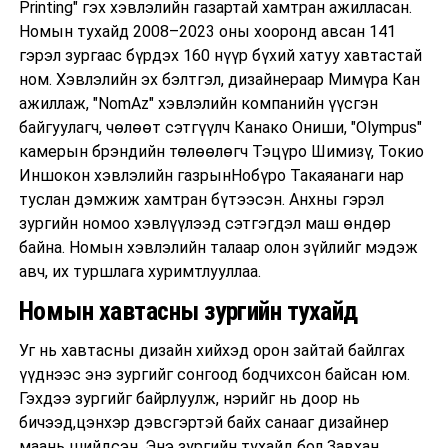
Printing" гэх хэвлэлийн газартай хамтран ажилласан.
Номын тухайд 2008–2023 оны хооронд авсан 141
гэрэл зургаас бүрдэх 160 нүүр бүхий хатуу хавтастай
ном. Хэвлэлийн эх бэлтгэл, дизайнераар Мимүра Кан
ажиллаж, "NomAz" хэвлэлийн компанийн үүсгэн
байгуулагч, чөлөөт сэтгүүлч Канако Ониши, "Olympus"
камерын брэндийн төлөөлөгч Тэцүро Шимизү, Токио
Иншокон хэвлэлийн газрынНобүро Такаяанаги нар
туслан дэмжиж хамтран бүтээсэн. Анхны гэрэл
зургийн номоо хэвлүүлээд сэтгэгдэл маш өндөр
байна. Номын хэвлэлийн талаар олон зүйлийг мэдэж
авч, их туршлага хуримтлууллаа.
Номын хавтасны зургийн тухайд
Уг нь хавтасны дизайн хийхэд орон зайтай байлгах
үүднээс энэ зургийг сонгоод бодчихсон байсан юм.
Гэхдээ зургийг байрлуулж, нэрийг нь доор нь
бичээд,цэнхэр дэвсгэртэй байх санааг дизайнер
маань шийдсэн. Энэ зургийн тухайд бол Завхан