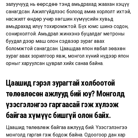
залуучууд нь өөрсдөө тэнд амьдрахад жаахан хэцүү
санагдсан. Ажилгүйдлээс болоод амиа хорлолт ихтэй,
насжилт өндөр учир хөгшин хүмүүсийн хувьд
амьдрахад илүү тохиромжтой. Бүх юмс шинэ содон,
сонирхолтой. Амьдрал жинхэнэ буцалдаг метроны
буудал дээр маш олон сэдвээр зураг авах
боломжтой санагдсан. Цаашдаа япон явбал зөвхөн
зураг авах зорилгоор явж, монгол хүний нүдээр япон
орныг харуулсан цуврал хийх санаа байна.
Цаашид гэрэл зурагтай холбоотой
төлөвлөсөн ажлууд бий юу? Монголд
үзэсгэлэнгээ гаргаасай гэж хүлээж
байгаа хүмүүс бишгүй олон байх.
Цаашид төлөвлөж байгаа ажлууд бий. Үзэсгэлэнгээ
монголд гаргая гэж бодож байна. Одоогоор дан хар