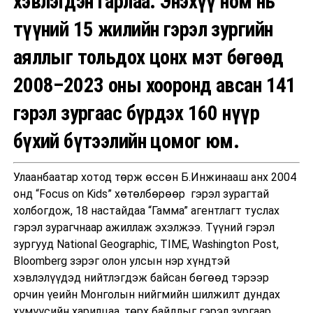
хэвлэгдэн гарлаа. Энэхүү ном нь
түүний 15 жилийн гэрэл зургийн
аяллыг тольдох цонх мэт бөгөөд
2008–2023 оны хооронд авсан 141
гэрэл зургаас бүрдэх 160 нүүр
бүхий бүтээлийн цомог юм.
Улаанбаатар хотод төрж өссөн Б.Инжинааш анх 2004
онд “Focus on Kids” хөтөлбөрөөр гэрэл зурагтай
холбогдож, 18 настайдаа “Гамма” агентлагт туслах
гэрэл зурагчнаар ажиллаж эхэлжээ. Түүний гэрэл
зургууд National Geographic, TIME, Washington Post,
Bloomberg зэрэг олон улсын нэр хүндтэй
хэвлэлүүдэд нийтлэгдэж байсан бөгөөд тэрээр
орчин үеийн Монголын нийгмийн шилжилт дундах
хүмүүсийн харилцаа, төрх байдлыг гэрэл зургаар