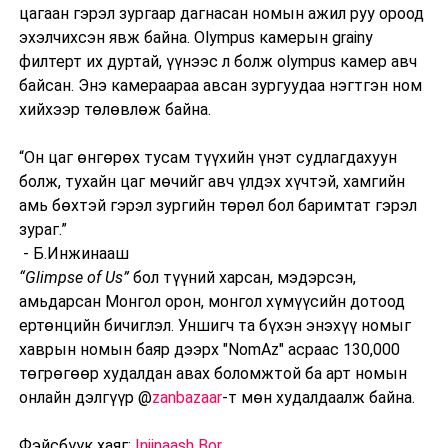
цагаан гэрэл зургаар дагнасан номын ажил руу ороод
эхэлчихсэн явж байна. Olympus камерын grainy
филтерт их дуртай, үүнээс л болж olympus камер авч
байсан. Энэ камераараа авсан зургуудаа нэгтгэн ном
хийхээр төлөвлөж байна.
“Он цаг өнгөрөх тусам түүхийн үнэт судлагдахуун
болж, тухайн цаг мөчийг авч үлдэх хүчтэй, хамгийн
амь бөхтэй гэрэл зургийн төрөл бол баримтат гэрэл
зураг.”
- Б.Инжинааш
“Glimpse of Us”
бол түүний харсан, мэдэрсэн,
амьдарсан Монгол орон, монгол хүмүүсийн дотоод
ертөнцийн бичиглэл. Уншигч та бүхэн энэхүү номыг
хаврын номын баяр дээрх "NomAz" асраас 130,000
төгрөгөөр худалдан авах боломжтой ба арт номын
онлайн дэлгүүр @
zanbazaar
-т мөн худалдаалж байна.
Фэйсбүүк хаяг:
Injinaash Bor