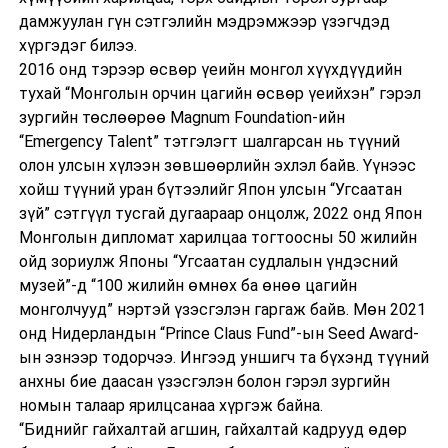
дамжуулан гүн сэтгэлийн мэдрэмжээр үзэгчдэд
хүргэдэг билээ.
2016 онд тэрээр өсвөр үеийн монгол хүүхдүүдийн
тухай “Монголын орчин цагийн өсвөр үеийхэн” гэрэл
зургийн төслөөрөө Magnum Foundation-ийн
“Emergency Talent” тэтгэлэгт шалгарсан нь түүний
олон улсын хүлээн зөвшөөрлийн эхлэл байв. Үүнээс
хойш түүний уран бүтээлийг Япон улсын “Угсаатан
зүй” сэтгүүл тусгай дугаараар онцолж, 2022 онд Япон
Монголын дипломат харилцаа тогтоосны 50 жилийн
ойд зориулж Японы “Угсаатан судлалын үндэсний
музей”-д “100 жилийн өмнөх ба өнөө цагийн
монголчууд” нэртэй үзэсгэлэн гаргаж байв. Мөн 2021
онд Нидерландын “Prince Claus Fund”-ын Seed Award-
ын эзнээр тодорчээ. Ингээд уншигч та бүхэнд түүний
анхны бие даасан үзэсгэлэн болон гэрэл зургийн
номын талаар ярилцсанаа хүргэж байна.
“Биднийг гайхалтай агшин, гайхалтай кадрууд өдөр