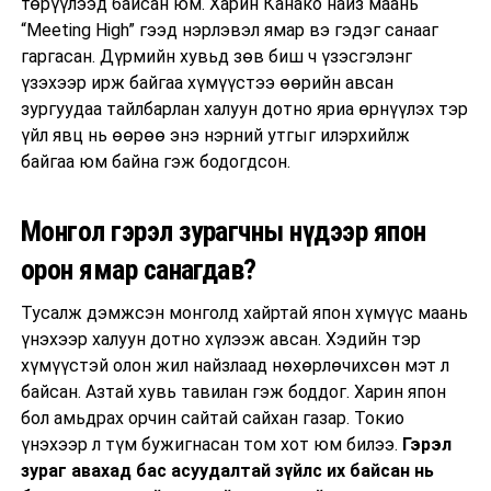
төрүүлээд байсан юм. Харин Канако найз маань
“Meeting High” гээд нэрлэвэл ямар вэ гэдэг санааг
гаргасан. Дүрмийн хувьд зөв биш ч үзэсгэлэнг
үзэхээр ирж байгаа хүмүүстээ өөрийн авсан
зургуудаа тайлбарлан халуун дотно яриа өрнүүлэх тэр
үйл явц нь өөрөө энэ нэрний утгыг илэрхийлж
байгаа юм байна гэж бодогдсон.
Монгол гэрэл зурагчны нүдээр япон
орон ямар санагдав?
Тусалж дэмжсэн монголд хайртай япон хүмүүс маань
үнэхээр халуун дотно хүлээж авсан. Хэдийн тэр
хүмүүстэй олон жил найзлаад нөхөрлөчихсөн мэт л
байсан. Азтай хувь тавилан гэж боддог. Харин япон
бол амьдрах орчин сайтай сайхан газар. Токио
үнэхээр л түм бужигнасан том хот юм билээ.
Гэрэл
зураг авахад бас асуудалтай зүйлс их байсан нь