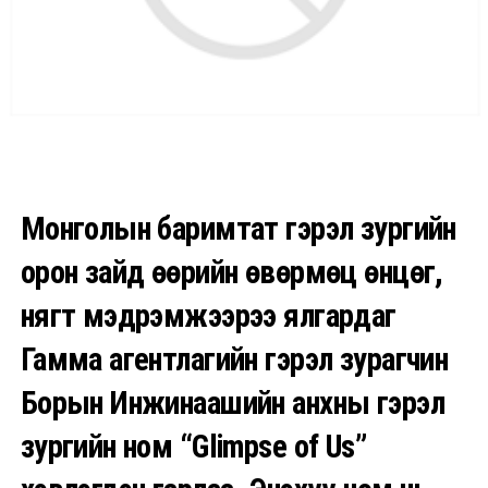
Монголын баримтат гэрэл зургийн
орон зайд өөрийн өвөрмөц өнцөг,
нягт мэдрэмжээрээ ялгардаг
Гамма агентлагийн гэрэл зурагчин
Борын Инжинаашийн анхны гэрэл
зургийн ном “Glimpse of Us”