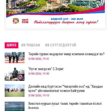
ШИНЭ
ИХ УНШСАН
ИХ СЭТГЭГДЭЛТЭЙ
Төрийн гурван өндөрлөг ямар компани эзэмшдэг вэ?
3/08/2026, 19:31
“Нутаг заагдсан” С.Зориг
3/08/2026, 19:30
Дэлхийн өвд бүртгэсэн “Чихэртийн зоо”-нд “Хаадын
хүлэг” үйл ажиллагааг зохион байгуулав
3/08/2026, 19:10
Хөвсгөл нуурын лусыг тахих төрийн тахилгын ёслол
боллоо