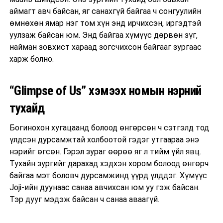
аймагт авч байсан, яг санахгүй байгаа ч сонгуулийн
өмнөхөн ямар нэг том хүн энд ирчихсэн, иргэдтэй
уулзаж байсан юм. Энд байгаа хүмүүс дөрвөн зүг,
найман зовхист хараад зогсчихсон байгааг зургаас
харж болно.
“Glimpse of Us” хэмээх номын нэрний
тухайд
Богинохон хугацаанд болоод өнгөрсөн ч сэтгэлд тод
үлдсэн дурсамжтай холбоотой гэдэг утгаараа энэ
нэрийг өгсөн. Гэрэл зураг өөрөө яг л тийм үйл явц.
Тухайн зургийг дарахад хэдхэн хором болоод өнгөрч
байгаа мэт боловч дурсамжинд үүрд үлддэг. Хүмүүс
Joji-ийн дуунаас санаа авчихсан юм уу гэж байсан.
Тэр дууг мэдэж байсан ч санаа аваагүй.