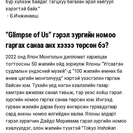
бүр хүлээж байдаг. Гагцхүү багахан эрэл хайгуул
хэрэгтэй байх.”
- Б.Инжинааш
“Glimpse of Us” гэрэл зургийн номоо
гаргах санаа анх хэзээ төрсөн бэ?
2022 онд Япон Монголын дипломат харилцаа
тогтоосны 50 жилийн ойд зориулж Японы “Угсаатан
судлалын үндэсний музей”-д “100 жилийн өмнөх ба
өнөө цагийн монголчууд” нэртэй үзэсгэлэн гаргаж
байсан юм. Тухайн үед нэгэн хэвлэлийн газар
хамтран ажиллах санал тавьж, тэр үеэс хойш гэрэл
зургийн номоо гаргах санаа төрсөн юм. Ингээд
гурван жилийн дараа буюу өнгөрсөн гуравдугаар
сард анхны номоо өлгийдөн авлаа. Японы алдарт
гэрэл зурагчин Дайдо Морияама гэрэл зургийн номоо
хэвлүүлдэг, олон жилийн түүхтэй "Tokyo Inshokan