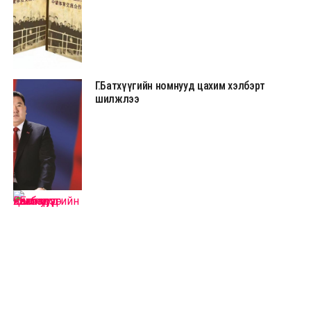
Г.Батхүүгийн номнууд цахим хэлбэрт
шилжлээ