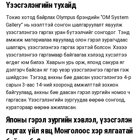
Үзэсгэлэнгийн тухайд
Токио хотод байрлах Olympus брэндийн “OM System
Gallery” нь нээлттэй сонгон шалгаруулалт явуулж
үзэсгэлэнгээ гаргах уран бүтээлчийг сонгодог. Тэнд
амжиж материалаа явуулаад олон гэрэл зурагчдаас
шалгарч, үзэсгэлэнгээ гаргах эрхтэй болсон. Хэзээ
үзэсгэлэнгээ гаргамаар байгаагаа хэлээд хүсэлтээ
өгдөг юм билээ. Хаврын урь орж, японд сакура яг
дэлгэрч байсан яг тэр үеэр үзэсгэлэнгээ гаргая гэж
шийдсэн. Тэгээд анхны бие даасан үзэсгэлэнгээ 4-р
сарын 3-аас 14-ний хооронд амжилттай зохион
байгуулаад, анхны бие даасан гэрэл зургийн номоо ч
гаргасан. Үзэсгэлэнгийн зургуудаа өөрөө сонгоод,
куратораар өөрөө ажилласан.
Японы гэрэл зургийн хэвлэл, үзэсгэлэн
гаргах үйл явц Монголоос хэр ялгаатай