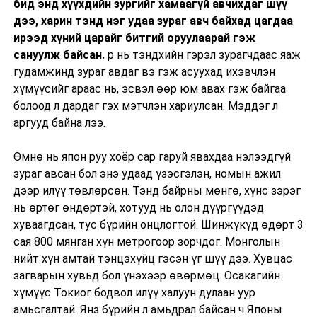
бид энд хүүхдийн зургийг хамаагүй авчихдаг шүү
дээ, харин тэнд нэг удаа зураг авч байхад цагдаа
ирээд хүний царайг битгий оруулаарай гэж
сануулж байсан.
р нь тэндхийн гэрэл зурагчдаас яаж
гудамжинд зураг авдаг вэ гэж асуухад ихэвчлэн
хүмүүсийг араас нь, эсвэл өөр юм авах гэж байгаа
болоод л дардаг гэх мэтчлэн хариулсан. Мэддэг л
аргууд байна лээ.
Өмнө нь япон руу хоёр сар гаруй явахдаа нэлээдгүй
зураг авсан бол энэ удаад үзэсгэлэн, номын ажил
дээр илүү төвлөрсөн. Тэнд байрны мөнгө, хүнс зэрэг
нь өртөг өндөртэй, хотууд нь олон дүүргүүдэд
хуваагдсан, тус бүрийн онцлогтой. Шинжүкүд өдөрт 3
сая 800 мянган хүн метрогоор зорчдог. Монголын
нийт хүн амтай тэнцэхүйц гэсэн үг шүү дээ. Хувцас
загварын хувьд бол үнэхээр өвөрмөц. Осакагийн
хүмүүс Токиог бодвол илүү халуун дулаан уур
амьсгалтай. Янз бүрийн л амьдрал байсан ч Японы