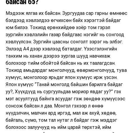
байсан бэ?
Мэдээж ялгаа их байсан. Зургуудаа сар гарны өмнөөс
бэлдээд хэвлэлдээ өгчихсөн байх хэрэгтэй байдаг
юм билээ. Токиод ерөнхийдөө хоёр том гэрэл
зургийн хэвлэлийн газар байдгаас нэгийг нь сонгоод
хэвлүүлсэн. Зургийн цаасны сонголт зэрэг нь элбэг.
Эхлээд А4 дээр хэвлээд баталдаг. Үзэсгэлэнгийн
танхим нь ханан дээрээ зургаа шууд наачихаж
болохоор тийм обойтой байсан нь их таалагдсан.
Токиод амьдардаг монголчууд, өвөрмонголчууд, тува
хүмүүс, монголоор ярьдаг япон хүмүүс ирж үзсэн.
Япон хүмүүс “Танай монголд байшин барилга байдаг
уу?, Хүүхдүүд нь сургуульдаа мориор явдаг уу?” гэх
мэт асуултууд байнга асуудаг гэж зөндөө хүмүүсээс
сонсож байсан л даа. Монгол гэхээр л өнөө
нүүдэлчин, малчин ард иргэд, мал аж ахуй, хөдөө,
байгаль, сүмо, том тал нутаг л байдаг гэж мэддэг
болохоос залуучууд нь ийм царай төрхтэй, ийм