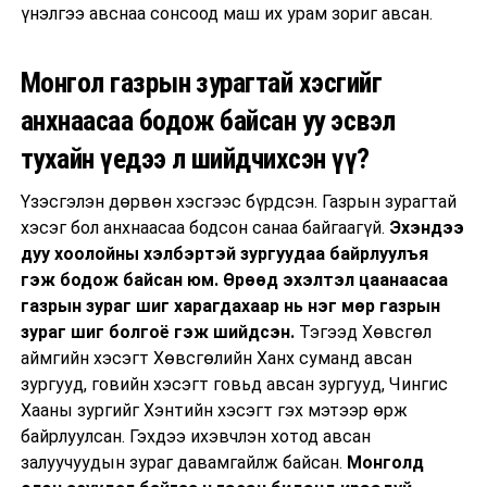
үнэлгээ авснаа сонсоод маш их урам зориг авсан.
Монгол газрын зурагтай хэсгийг
анхнаасаа бодож байсан уу эсвэл
тухайн үедээ л шийдчихсэн үү?
Үзэсгэлэн дөрвөн хэсгээс бүрдсэн. Газрын зурагтай
хэсэг бол анхнаасаа бодсон санаа байгаагүй.
Эхэндээ
дуу хоолойны хэлбэртэй зургуудаа байрлуулъя
гэж бодож байсан юм. Өрөөд эхэлтэл цаанаасаа
газрын зураг шиг харагдахаар нь нэг мөр газрын
зураг шиг болгоё гэж шийдсэн.
Тэгээд Хөвсгөл
аймгийн хэсэгт Хөвсгөлийн Ханх суманд авсан
зургууд, говийн хэсэгт говьд авсан зургууд, Чингис
Хааны зургийг Хэнтийн хэсэгт гэх мэтээр өрж
байрлуулсан. Гэхдээ ихэвчлэн хотод авсан
залуучуудын зураг давамгайлж байсан.
Монголд