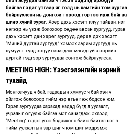
олон асуудал байгаа ч гэсэн бидэнд ирээдүй
байгаа гэдэг утгаар яг голд нь хамгийн том зургаа
байрлуулсан нь дөнгөж төрөөд гэртээ ирж байгаа
шинэ хүний зураг.
Хоёр дахь хэсэгт илүү тайван, нэг
нэгээр нь үзэж болохоор хөдөө авсан зургууд, гурав
дахь хэсэгт дан хөрөг зургууд, дөрөв дэх хэсэгт
“Миний дуртай зургууд” хэмээх зарим зургууд нь
хүмүүст хүнд хэцүү санагдаж магадгүй ч өөрийн
дуртай тэдгээр зургуудаа сонгож байрлуулсан.
MEETING HIGH: Үзэсгэлэнгийн нэрний
тухайд
Монголчууд ч бай, гадаадын хүмүүс ч бай хэн ч
ойлгож болохоор тийм нэр өгье гэж бодсон юм.
Гэрэл зургуудаа харахад надад бүгд л уулзалт,
учралыг өгүүлж байгаа мэт санагдаж, эхлээд
“Meeting” гэдэг үгээ бодчихсон байж байтал нэг л
тийм уулзалтын зар шиг ч юм шиг мэдрэмж