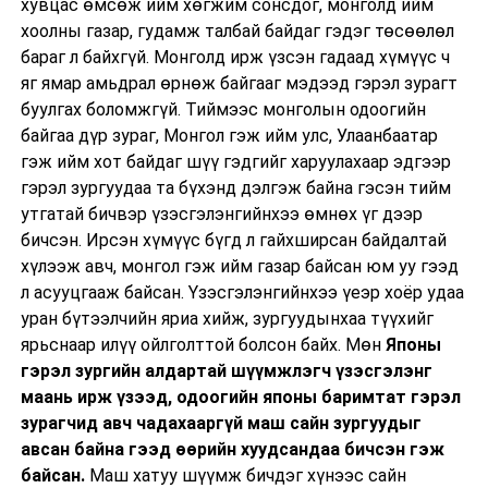
хувцас өмсөж ийм хөгжим сонсдог, монголд ийм
хоолны газар, гудамж талбай байдаг гэдэг төсөөлөл
бараг л байхгүй. Монголд ирж үзсэн гадаад хүмүүс ч
яг ямар амьдрал өрнөж байгааг мэдээд гэрэл зурагт
буулгах боломжгүй. Тиймээс монголын одоогийн
байгаа дүр зураг, Монгол гэж ийм улс, Улаанбаатар
гэж ийм хот байдаг шүү гэдгийг харуулахаар эдгээр
гэрэл зургуудаа та бүхэнд дэлгэж байна гэсэн тийм
утгатай бичвэр үзэсгэлэнгийнхээ өмнөх үг дээр
бичсэн. Ирсэн хүмүүс бүгд л гайхширсан байдалтай
хүлээж авч, монгол гэж ийм газар байсан юм уу гээд
л асууцгааж байсан. Үзэсгэлэнгийнхээ үеэр хоёр удаа
уран бүтээлчийн яриа хийж, зургуудынхаа түүхийг
ярьснаар илүү ойлголттой болсон байх. Мөн
Японы
гэрэл зургийн алдартай шүүмжлэгч үзэсгэлэнг
маань ирж үзээд, одоогийн японы баримтат гэрэл
зурагчид авч чадахааргүй маш сайн зургуудыг
авсан байна гээд өөрийн хуудсандаа бичсэн гэж
байсан.
Маш хатуу шүүмж бичдэг хүнээс сайн