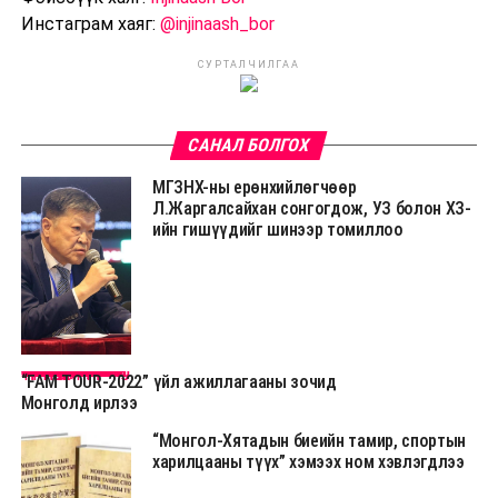
Инстаграм хаяг:
@injinaash_bor
СУРТАЛЧИЛГАА
САНАЛ БОЛГОХ
МГЗНХ-ны ерөнхийлөгчөөр
Л.Жаргалсайхан сонгогдож, УЗ болон ХЗ-
ийн гишүүдийг шинээр томиллоо
Соёлын яам, Mongolian National Film Council хамтран зохион байгуулж байгаа “FAM TOUR-2022” үйл ажиллагааны зочид болох National Geographic TV телевизийн продюсер Кэрри Реган, HBO Max телевизийн продюсер Крутин Пател, “Viking Warrior Wowan” киноны зохиолч, продюсер Себастиан Петер өнөөдөр ирлээ.
“FAM TOUR-2022” үйл ажиллагааны зочид
Монголд ирлээ
“Монгол-Хятадын биеийн тамир, спортын
харилцааны түүх” хэмээх ном хэвлэгдлээ