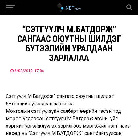
“СЭТГҮҮЛЧ М.БАТДОРЖ”
САНГААС ОЮУТНЫ ШИЛДЭГ
БҮТЭЭЛИЙН УРАЛДААН
ЗАРЛАЛАА
6/03/2019, 17:06
Сэтгүүлч М.Батдорж” сангаас оюутны шилдэг
бүтээлийн уралдаан зарлалаа
Монголын сэтгүүлзүйн салбарт өөрийн гэсэн тод
мөрөө үлдээсэн сэтгүүлч М.Батдорж агсны үйл
хэргийг үргэлжлүүлэх зорилгоор мэргэжил нэгт найз
нөхөд нь “Сэтгүүлч М.БАТДОРЖ” санг байгуулсан