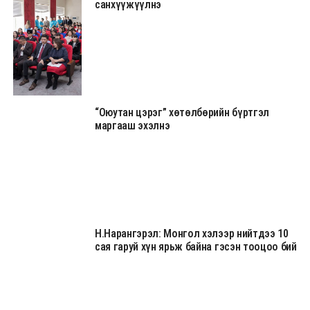
санхүүжүүлнэ
“Оюутан цэрэг” хөтөлбөрийн бүртгэл
маргааш эхэлнэ
Н.Нарангэрэл: Монгол хэлээр нийтдээ 10
сая гаруй хүн ярьж байна гэсэн тооцоо бий