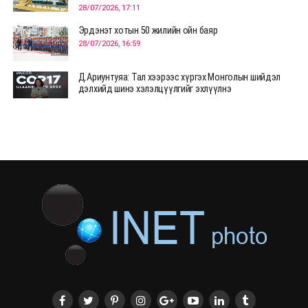
28/07/2026, 17:11
Эрдэнэт хотын 50 жилийн ойн баяр
28/07/2026, 16:59
Д.Ариунтуяа: Тал хээрээс хүргэх Монголын шийдэл
дэлхийд шинэ хэлэлцүүлгийг эхлүүлнэ
28/07/2026, 12:09
СЭЛЭНГЭ: МОНЦАМЭ-гийн анхны мэдээ дамжуулсан
түүхэн байр хадгалагдаж байна
28/07/2026, 12:06
Монгол Улсад энэ оны эхний хагас жилд 417.6 мянган
жуулчин иржээ
28/07/2026, 12:04
ХӨВСГӨЛ Нутгийн зөвлөлөөс МУАЖ Д.Цэрэндарьзавт
2 өрөө байр олгоно
20/07/2026, 19:22
ХӨВСГӨЛ Нутгийн зөвлөлөөс МУАЖ Д.Цэрэндарьзавт
2 өрөө байр олгоно
20/07/2026, 19:21