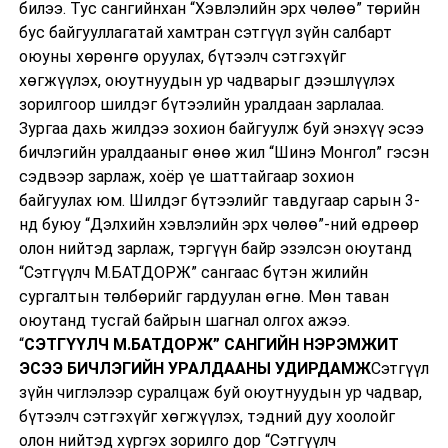
билээ. Тус сангийнхан “Хэвлэлийн эрх чөлөө” төрийн
бус байгууллагатай хамтран сэтгүүл зүйн салбарт
оюуны хөрөнгө оруулах, бүтээлч сэтгэхүйг
хөгжүүлэх, оюутнуудын ур чадварыг дээшлүүлэх
зорилгоор шилдэг бүтээлийн уралдаан зарлалаа.
Зургаа дахь жилдээ зохион байгуулж буй энэхүү эсээ
бичлэгийн уралдааныг өнөө жил “Шинэ Монгол” гэсэн
сэдвээр зарлаж, хоёр үе шаттайгаар зохион
байгуулах юм. Шилдэг бүтээлийг тавдугаар сарын 3-
нд буюу “Дэлхийн хэвлэлийн эрх чөлөө”-ний өдрөөр
олон нийтэд зарлаж, тэргүүн байр эзэлсэн оюутанд
“Сэтгүүлч М.БАТДОРЖ” сангаас бүтэн жилийн
сургалтын төлбөрийг гардуулан өгнө. Мөн таван
оюутанд тусгай байрын шагнал олгох ажээ.
“
СЭТГҮҮЛЧ М.БАТДОРЖ” САНГИЙН НЭРЭМЖИТ
ЭСЭЭ БИЧЛЭГИЙН УРАЛДААНЫ УДИРДАМЖ
Сэтгүүл
зүйн чиглэлээр суралцаж буй оюутнуудын ур чадвар,
бүтээлч сэтгэхүйг хөгжүүлэх, тэдний дуу хоолойг
олон нийтэд хүргэх зорилго дор “Сэтгүүлч