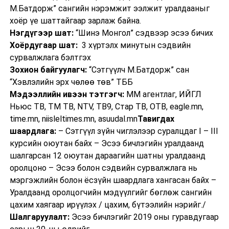
М.Батдорж” сангийн нэрэмжит ээлжит уралдааныг
хоёр үе шаттайгаар зарлаж байна.
Нэгдүгээр шат:
“Шинэ Монгол” сэдвээр эсээ бичих
Хоёрдугаар шат:
3 хүртэлх минутын сэдвийн
сурвалжлага бэлтгэх
Зохион байгуулагч:
“Сэтгүүлч М.Батдорж” сан
“Хэвлэлийн эрх чөлөө төв” ТББ
Мэдээллийн ивээн тэтгэгч:
ММ агентлаг, ИЙГЛ
Ньюс ТВ, ТМ ТВ, NTV, ТВ9, Стар ТВ, ОТВ, eagle.mn,
time.mn, niisleltimes.mn, asuudal.mn
Тавигдах
шаардлага:
– Сэтгүүл зүйн чиглэлээр суралцдаг I – III
курсийн оюутан байх – Эсээ бичлэгийн уралдаанд
шалгарсан 12 оюутан дараагийн шатны уралдаанд
оролцоно – Эсээ болон сэдвийн сурвалжлага нь
мэргэжлийн болон ёсзүйн шаардлага хангасан байх –
Уралдаанд оролцогчийн мэдүүлгийг бөглөж сангийн
цахим хаягаар ирүүлэх / цахим, бүтээлийн нэрийг./
Шалгаруулалт:
Эсээ бичлэгийг 2019 оны гуравдугаар