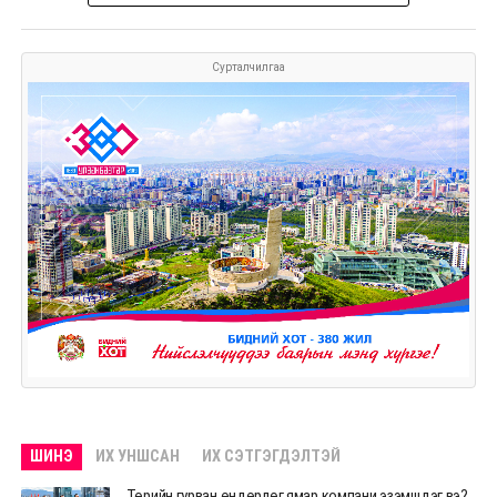
Сурталчилгаа
ШИНЭ
ИХ УНШСАН
ИХ СЭТГЭГДЭЛТЭЙ
Төрийн гурван өндөрлөг ямар компани эзэмшдэг вэ?