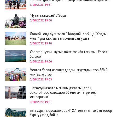
3/08/2026, 19:31
“Нутаг заагдсан” С.Зориг
3/08/2026, 19:30
Дэлхийн өвд бүртгэсэн “Чихэртийн зоо”-нд “Хаадын
хүлэг” үйл ажиллагааг зохион байгуулав
3/08/2026, 19:10
Хөвсгөл нуурын лусыг тахих төрийн тахилгын ёслол
боллоо
3/08/2026, 19:06
Монгол Улсад ирсэн гадаадын жуулчдын тоо 568.9
мянгад хүрчээ
3/08/2026, 19:03
Шатахууныг авто машины дугаарын тэгш,
сондгойгоор олгохдоо 50 мянган төгрөгөөр
хязгаарлана
3/08/2026, 19:01
Бага хуралд оролцохоор 4,127 төлөөлөгч албан ёсоор
бүртгүүлээд байна