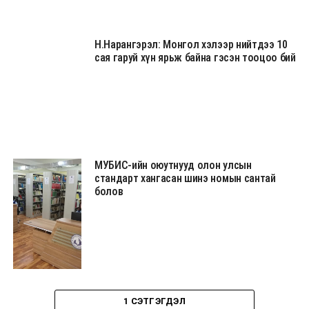
Н.Нарангэрэл: Монгол хэлээр нийтдээ 10
сая гаруй хүн ярьж байна гэсэн тооцоо бий
МУБИС-ийн оюутнууд олон улсын
стандарт хангасан шинэ номын сантай
болов
1 СЭТГЭГДЭЛ