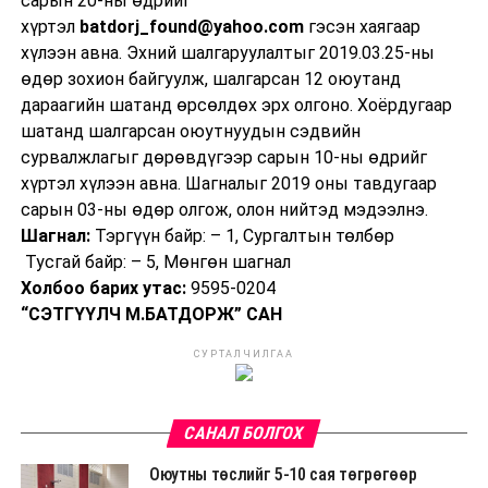
сарын 20-ны өдрийг
хүртэл
batdorj_found@yahoo.com
гэсэн хаягаар
хүлээн авна. Эхний шалгаруулалтыг 2019.03.25-ны
өдөр зохион байгуулж, шалгарсан 12 оюутанд
дараагийн шатанд өрсөлдөх эрх олгоно. Хоёрдугаар
шатанд шалгарсан оюутнуудын сэдвийн
сурвалжлагыг дөрөвдүгээр сарын 10-ны өдрийг
хүртэл хүлээн авна. Шагналыг 2019 оны тавдугаар
сарын 03-ны өдөр олгож, олон нийтэд мэдээлнэ.
Шагнал:
Тэргүүн байр: – 1, Сургалтын төлбөр
Тусгай байр: – 5, Мөнгөн шагнал
Холбоо барих утас:
9595-0204
“СЭТГҮҮЛЧ М.БАТДОРЖ” САН
СУРТАЛЧИЛГАА
САНАЛ БОЛГОХ
Оюутны төслийг 5-10 сая төгрөгөөр