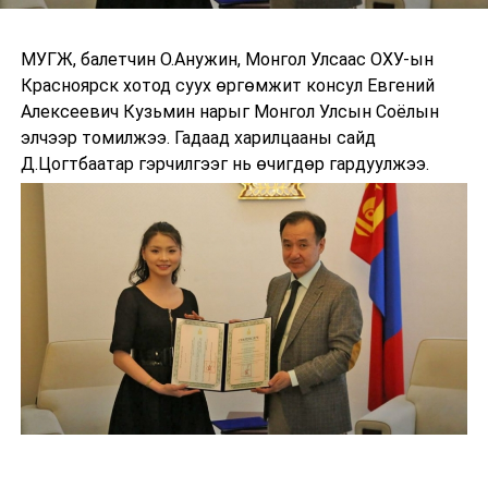
МУГЖ, балетчин О.Анужин, Монгол Улсаас ОХУ-ын
Красноярск хотод суух өргөмжит консул Евгений
Алексеевич Кузьмин нарыг Монгол Улсын Соёлын
элчээр томилжээ. Гадаад харилцааны сайд
Д.Цогтбаатар гэрчилгээг нь өчигдөр гардуулжээ.