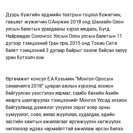
Дуурь бүжгийн эрдмийн театрын гоцлол бүжигчин,
гавьяат жүжигчин О.Анужин 2018 онд Шанхайн Олон
улсын балетын уралдааны хүрэл медаль, Бүгд
Найрамдах Солонгос Улсын Олон улсын балетын 11
дүгээр тэмцээний Гран при, 2015 онд Токио Сити
балет тэмцээний 3 дугаар байрыг эзэлж байсан залуу
уран бүтээлч юм.
Өргөмжит консул Е.А.Кузьмин “Монгол-Оросын
санаачилга 2018” цуврал ажлын хүрээнд зохион
байгуулсан үзэсгэлэн яармаг, самбо бөхийн Азийн
аварга шалгаруулах тэмцээнийг Монгол Улсад зохион
байгуулахад дэмжлэг үзүүлэх зэрэг хоёр орны
хүмүүнлэг, соёл, аялал жуулчлал, худалдаа, эдийн
засгийн хамтын ажиллагааг өргөжүүлэн хөгжүүлэх
чиглэлээр идэвх чармайлттай ажиллаж ирсэн билээ.