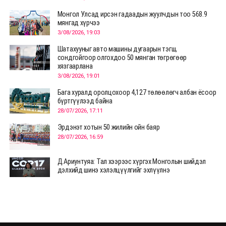
Монгол Улсад ирсэн гадаадын жуулчдын тоо 568.9
мянгад хүрчээ
3/08/2026, 19:03
Шатахууныг авто машины дугаарын тэгш,
сондгойгоор олгохдоо 50 мянган төгрөгөөр
хязгаарлана
3/08/2026, 19:01
Бага хуралд оролцохоор 4,127 төлөөлөгч албан ёсоор
бүртгүүлээд байна
28/07/2026, 17:11
Эрдэнэт хотын 50 жилийн ойн баяр
28/07/2026, 16:59
Д.Ариунтуяа: Тал хээрээс хүргэх Монголын шийдэл
дэлхийд шинэ хэлэлцүүлгийг эхлүүлнэ
28/07/2026, 12:09
СЭЛЭНГЭ: МОНЦАМЭ-гийн анхны мэдээ дамжуулсан
түүхэн байр хадгалагдаж байна
28/07/2026, 12:06