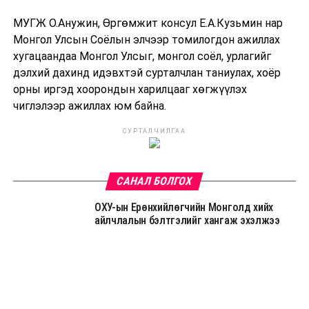
МУГЖ О.Анужин, Өргөмжит консул Е.А.Кузьмин нар
Монгол Улсын Соёлын элчээр томилогдон ажиллах
хугацаандаа Монгол Улсыг, монгол соёл, урлагийг
дэлхий дахинд идэвхтэй сурталчлан таниулах, хоёр
орны иргэд хоорондын харилцааг хөгжүүлэх
чиглэлээр ажиллах юм байна.
СУРТАЛЧИЛГАА
САНАЛ БОЛГОХ
ОХУ-ын Ерөнхийлөгчийн Монголд хийх
айлчлалын бэлтгэлийг хангаж эхэлжээ