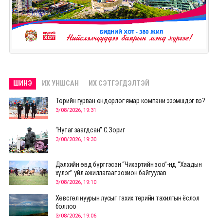
ШИНЭ
ИХ УНШСАН
ИХ СЭТГЭГДЭЛТЭЙ
Төрийн гурван өндөрлөг ямар компани эзэмшдэг вэ?
3/08/2026, 19:31
“Нутаг заагдсан” С.Зориг
3/08/2026, 19:30
Дэлхийн өвд бүртгэсэн “Чихэртийн зоо”-нд “Хаадын
хүлэг” үйл ажиллагааг зохион байгуулав
3/08/2026, 19:10
Хөвсгөл нуурын лусыг тахих төрийн тахилгын ёслол
боллоо
3/08/2026, 19:06