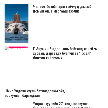
Чөлөөт бөхийн эрэгтэйчүүд дэлхийн
цомын АШТ маргааш эхэлнэ
П.Анужин: Чадал чинь байгаад сачий чинь
хүрвэл, дэргэдэх бүсгүйгээ ”Гэрэл”
болтол гийлгэчих
Шинэ Үндсэн хууль батлагдсаны ойд
зориулсан барилдаан
Үндсэн хуулийн 27 жилд зориулсан