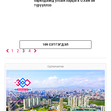
барилдаанд улсын харцага О.Хангай
түрүүллээ
109 СЭТГЭГДЭЛ
1
2
3
4
Сурталчилгаа