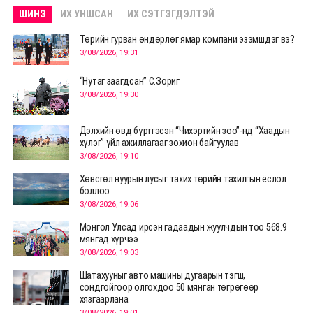
ШИНЭ
ИХ УНШСАН
ИХ СЭТГЭГДЭЛТЭЙ
Төрийн гурван өндөрлөг ямар компани эзэмшдэг вэ?
3/08/2026, 19:31
“Нутаг заагдсан” С.Зориг
3/08/2026, 19:30
Дэлхийн өвд бүртгэсэн “Чихэртийн зоо”-нд “Хаадын
хүлэг” үйл ажиллагааг зохион байгуулав
3/08/2026, 19:10
Хөвсгөл нуурын лусыг тахих төрийн тахилгын ёслол
боллоо
3/08/2026, 19:06
Монгол Улсад ирсэн гадаадын жуулчдын тоо 568.9
мянгад хүрчээ
3/08/2026, 19:03
Шатахууныг авто машины дугаарын тэгш,
сондгойгоор олгохдоо 50 мянган төгрөгөөр
хязгаарлана
3/08/2026, 19:01