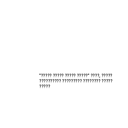
"????? ????? ????? ?????" ????, ?????
?????????? ????????? ???????? ?????
?????