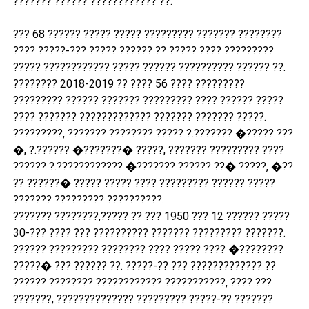
??????? ?????? ???????????? ??.
??? 68 ?????? ????? ????? ????????? ??????? ????????
???? ?????-??? ????? ?????? ?? ????? ???? ?????????
????? ???????????? ????? ?????? ?????????? ?????? ??.
???????? 2018-2019 ?? ???? 56 ???? ?????????
????????? ?????? ??????? ????????? ???? ?????? ?????
???? ??????? ????????????? ??????? ??????? ?????.
?????????, ??????? ???????? ????? ?.??????? �????? ???
�, ?.?????? �???????� ?????, ??????? ????????? ????
?????? ?.???????????? �??????? ?????? ??� ?????, �??
?? ??????� ????? ????? ???? ????????? ?????? ?????
??????? ????????? ??????????.
??????? ????????,
????? ?? ??? 1950 ??? 12 ?????? ?????
30-??? ???? ??? ?????????? ??????? ????????? ???????.
?????? ????????? ???????? ???? ????? ???? �????????
?????� ??? ?????? ??. ?????-?? ??? ????????????? ??
?????? ???????? ???????????? ???????????, ???? ???
???????, ?????????????? ????????? ?????-?? ???????