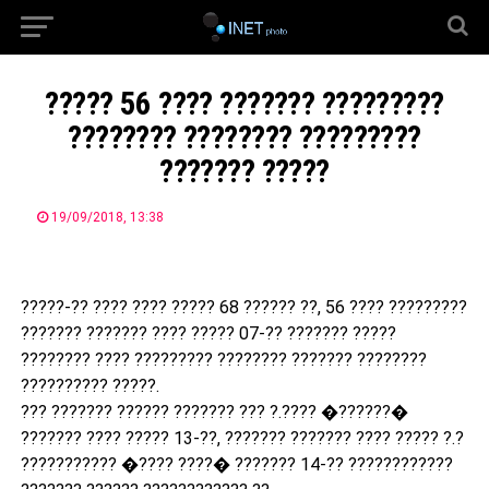
????? 56 ???? ??????? ?????????
???????? ???????? ?????????
??????? ?????
19/09/2018, 13:38
?????-?? ???? ???? ????? 68 ?????? ??, 56 ???? ?????????
??????? ??????? ???? ????? 07-?? ??????? ?????
???????? ???? ????????? ???????? ??????? ????????
?????????? ?????.
??? ??????? ?????? ??????? ??? ?.???? �??????�
??????? ???? ????? 13-??, ??????? ??????? ???? ????? ?.?
??????????? �???? ????� ??????? 14-?? ??????
??????