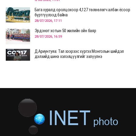
Бага хуралд оролцохоор 4,127 төлөөлөгч албан ёсоор
бүртгүүлээд байна
28/07/2026, 17:11
Эрдэнэт хотын 50 жилийн ойн баяр
28/07/2026, 16:59
Д.Ариунтуяа: Тал хээрээс хүргэх Монголын шийдэл
дэлхийд шинэ хэлэлцүүлгийг эхлүүлнэ
28/07/2026, 12:09
СЭЛЭНГЭ: МОНЦАМЭ-гийн анхны мэдээ дамжуулсан
түүхэн байр хадгалагдаж байна
28/07/2026, 12:06
Монгол Улсад энэ оны эхний хагас жилд 417.6 мянган
жуулчин иржээ
28/07/2026, 12:04
ХӨВСГӨЛ Нутгийн зөвлөлөөс МУАЖ Д.Цэрэндарьзавт
2 өрөө байр олгоно
20/07/2026, 19:22