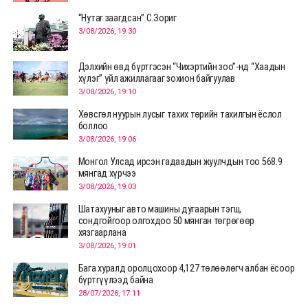
“Нутаг заагдсан” С.Зориг
3/08/2026, 19:30
Дэлхийн өвд бүртгэсэн “Чихэртийн зоо”-нд “Хаадын
хүлэг” үйл ажиллагааг зохион байгуулав
3/08/2026, 19:10
Хөвсгөл нуурын лусыг тахих төрийн тахилгын ёслол
боллоо
3/08/2026, 19:06
Монгол Улсад ирсэн гадаадын жуулчдын тоо 568.9
мянгад хүрчээ
3/08/2026, 19:03
Шатахууныг авто машины дугаарын тэгш,
сондгойгоор олгохдоо 50 мянган төгрөгөөр
хязгаарлана
3/08/2026, 19:01
Бага хуралд оролцохоор 4,127 төлөөлөгч албан ёсоор
бүртгүүлээд байна
28/07/2026, 17:11