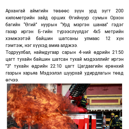
Архангай аймгийн төвөөс зүүн урд зүгт 200
километрийн зайд орших Өгийнуур сумын Орхон
багийн “Өгий” нуурын “Урд мэргэн шанаа” гэдэг
газар иргэн Б-гийн түрээслүүлдэг 4х5 метрийн
хэмжээтэй байшин шатсаны улмаас 12 хүн
гэмтэж, нэг хүүхэд амиа алджээ.
Тодруулбал, наймдугаар сарын 4-ний өдрийн 21:50
цагт тухайн байшин шатсан тухай мэдээллийг иргэн
"З" тухайн өдрийн 22:10 цагт Цагдаагийн ерөнхий
газрын харьяа Мэдээлэл шуурхай удирдлагын төвд
өгчээ.