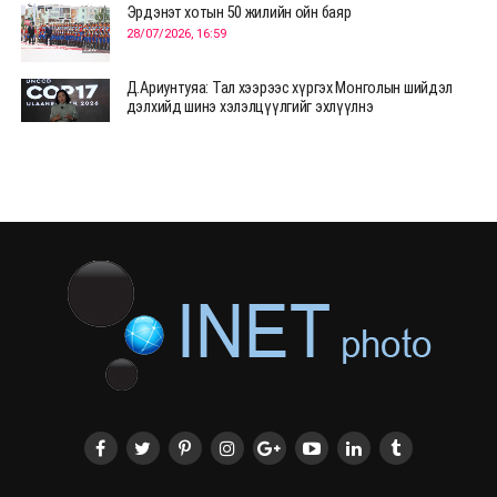
Эрдэнэт хотын 50 жилийн ойн баяр
28/07/2026, 16:59
Д.Ариунтуяа: Тал хээрээс хүргэх Монголын шийдэл
дэлхийд шинэ хэлэлцүүлгийг эхлүүлнэ
28/07/2026, 12:09
СЭЛЭНГЭ: МОНЦАМЭ-гийн анхны мэдээ дамжуулсан
түүхэн байр хадгалагдаж байна
28/07/2026, 12:06
Монгол Улсад энэ оны эхний хагас жилд 417.6 мянган
жуулчин иржээ
28/07/2026, 12:04
ХӨВСГӨЛ Нутгийн зөвлөлөөс МУАЖ Д.Цэрэндарьзавт
2 өрөө байр олгоно
20/07/2026, 19:22
ХӨВСГӨЛ Нутгийн зөвлөлөөс МУАЖ Д.Цэрэндарьзавт
2 өрөө байр олгоно
20/07/2026, 19:21
Тажикистан Улсын Ерөнхийлөгч төрийн айлчлал