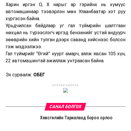
Харин иргэн О, Х нарыг ар гэрийнх нь хүмүүс
автомашинаар тээвэрлэн мөн Улаанбаатар хот руу
хүргэсэн байна.
Урьдчилсан байдлаар уг гал түймрийн шалтгаан
нөхцөл нь түрээслэгч иргэд бензинийг устай андуурч
зөөврийн хийн тулган дээрх саванд хийснээс болсон
гэж мэдээлжээ.
Гал түймрийг “Өгий” нуурт амарч, аялж явсан 105 хүн,
22 автомашинтай ажиллаж унтраасан байна.
Эх сурвалж:
ОБЕГ
СУРТАЛЧИЛГАА
САНАЛ БОЛГОХ
Хөвсгөлийн Тариаланд бороо орлоо