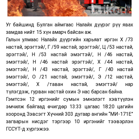
Уг байшинд Булган аймгаас Налайх дүүрэг рүү явах
замдаа нийт 15 хүн амарч байсан аж.
Галын улмаас Налайх дүүргийн харьяат иргэн Х /73
настай, эрэгтэй/, Г /59 настай, эрэгтэй/, Ц /53 настай,
эрэгтэй/, Н /53 настай эмэгтэй/, Н /46 настай,
эмэгтэй/, Н /46 настай эрэгтэй/, Х /44 настай,
эмэгтэй/, Н /43 настай, эрэгтэй/, Г /40 настай
эмэгтэй/, О /21 настай, эмэгтэй/, Э /12 настай,
эмэгтэй/, Х /таван настай, эмэгтэй/ нар
түлэгдэж, гурван настай охин Э нас барсан байна.
Гэмтсэн 12 иргэнийг сумын эмнэлэгт хэвтүүлэн
эмчилж байгаад өчигдөр 13:33 цагаас 18:20 цагийн
хооронд Зэвсэгт Хүчний 303 дугаар ангийн “МИ-171Е”
загварын нисдэг тэргээр 10 иргэнийг тээвэрлэн
ГССҮТ-д хүргэжээ.