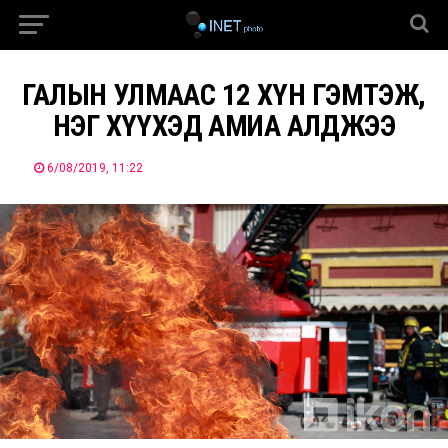
ГАЛЫН УЛМААС 12 ХҮН ГЭМТЭЖ,
НЭГ ХҮҮХЭД АМИА АЛДЖЭЭ
6/08/2019, 11:22