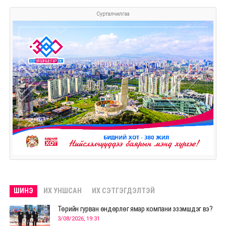
Сурталчилгаа
ШИНЭ
ИХ УНШСАН
ИХ СЭТГЭГДЭЛТЭЙ
Төрийн гурван өндөрлөг ямар компани эзэмшдэг вэ?
3/08/2026, 19:31