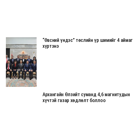
“Өвсний үндэс” төслийн үр шимийг 4 аймаг
хүртэнэ
Архангайн Өлзийт суманд 4,6 магнитудын
хүчтэй газар хөдлөлт боллоо