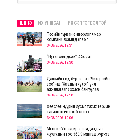
ШИНЭ
ИХ УНШСАН
ИХ СЭТГЭГДЭЛТЭЙ
Төрийн гурван өндөрлөг ямар
компани эзэмшдэг вэ?
3/08/2026, 19:31
“Нутаг заагдсан” С.Зориг
3/08/2026, 19:30
Дэлхийн өвд бүртгэсэн “Чихэртийн
зоо”-нд “Хаадын хүлэг” үйл
ажиллагааг зохион байгуулав
3/08/2026, 19:10
Хөвсгөл нуурын лусыг тахих төрийн
тахилгын ёслол боллоо
3/08/2026, 19:06
Монгол Улсад ирсэн гадаадын
жуулчдын тоо 568.9 мянгад хүрчээ