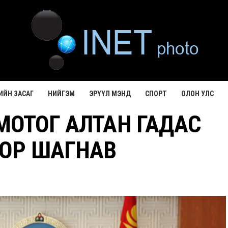
ИЙН ЗАСАГ
НИЙГЭМ
ЭРҮҮЛ МЭНД
СПОРТ
ОЛОН УЛС
ОТОГ АЛТАН ГАДАС
ОР ШАГНАВ