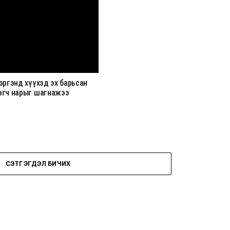
эргэнд хүүхэд эх барьсан
эгч нарыг шагнажээ
СЭТГЭГДЭЛ БИЧИХ