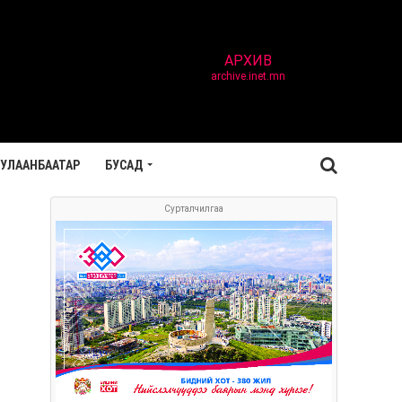
АРХИВ
archive.inet.mn
УЛААНБААТАР
БУСАД
Сурталчилгаа