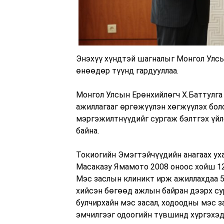
Энэхүү хүндтэй шагналыг Монгол Улсы
өнөөдөр түүнд гардууллаа.
Монгол Улсын Ерөнхийлөгч Х.Баттулга 
ажиллагааг өргөжүүлэн хөгжүүлэх бол
мэргэжилтнүүдийг сургаж бэлтгэх үйл
байна.
Токиогийн Эмэгтэйчүүдийн анагаах уха
Масаказу Ямамото 2008 оноос хойш 1
Мэс заслын клиникт ирж ажиллахдаа 5
хийсэн бөгөөд ажлын байран дээрх сур
булчирхайн мэс засал, ходоодны мэс за
эмчилгээг одоогийн түвшинд хүргэхэд