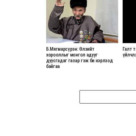
Б.Мягмарсүрэн: Өлзийт
Галт т
хорооллыг монгол адууг
үйлчл
дуусгадаг газар гэж би нэрлээд
байгаа