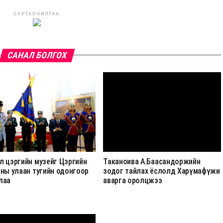
СУРТАЛЧИЛГАА
САНАЛ БОЛГОХ
л цэргийн музейг Цэргийн
Таканоива А.Баасандоржийн
аны улаан тугийн одонгоор
зодог тайлах ёслолд Харүмафүжи
лаа
аварга оролцжээ