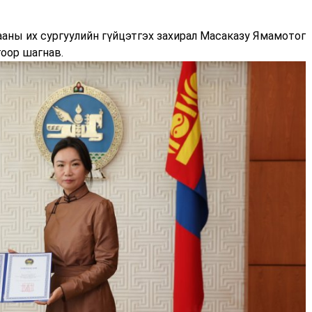
ааны их сургуулийн гүйцэтгэх захирал Масаказу Ямамотог
гоор шагнав.