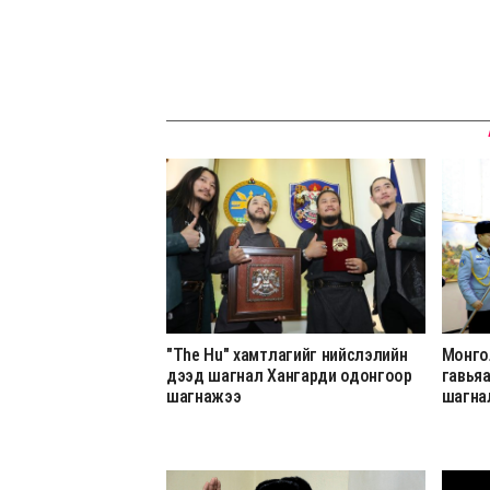
"The Hu" хамтлагийг нийслэлийн
Монго
дээд шагнал Хангарди одонгоор
гавья
шагнажээ
шагна