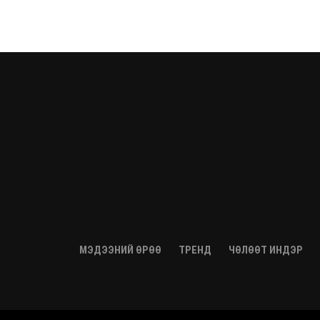
МЭДЭЭНИЙ ӨРӨӨ
ТРЕНД
ЧӨЛӨӨТ ИНДЭР