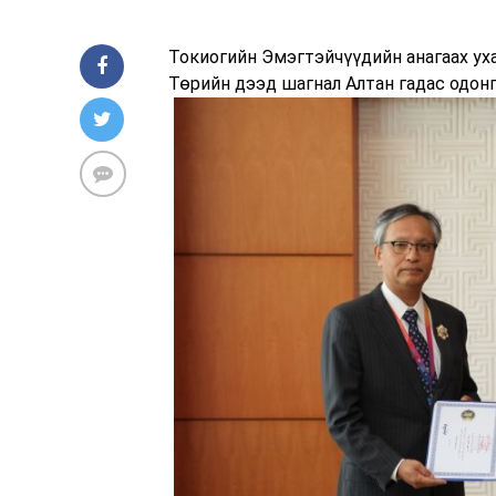
Токиогийн Эмэгтэйчүүдийн анагаах ух
Төрийн дээд шагнал Алтан гадас одон