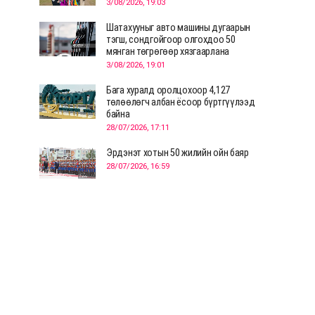
3/08/2026, 19:03
Шатахууныг авто машины дугаарын
тэгш, сондгойгоор олгохдоо 50
мянган төгрөгөөр хязгаарлана
3/08/2026, 19:01
Бага хуралд оролцохоор 4,127
төлөөлөгч албан ёсоор бүртгүүлээд
байна
28/07/2026, 17:11
Эрдэнэт хотын 50 жилийн ойн баяр
28/07/2026, 16:59
Д.Ариунтуяа: Тал хээрээс хүргэх
Монголын шийдэл дэлхийд шинэ
хэлэлцүүлгийг эхлүүлнэ
28/07/2026, 12:09
СЭЛЭНГЭ: МОНЦАМЭ-гийн анхны
мэдээ дамжуулсан түүхэн байр
хадгалагдаж байна
28/07/2026, 12:06