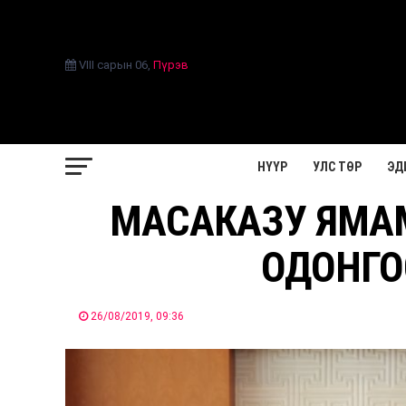
VIII сарын 06
,
Пүрэв
НҮҮР
УЛС ТӨР
ЭД
МАСАКАЗУ ЯМАМ
ОДОНГО
26/08/2019, 09:36