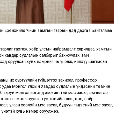
н Ерөнхийлөгчийн Тамгын газрын дэд дарга Г.Байгалмаа
зарлиг гаргаж, хоёр улсын найрамдалт харилцаа, хамтын
он хавдар судлалын салбарыг бэхжүүлэх, эмч
сэд оруулсан хувь нэмрийг нь үнэлж, ийнхүү шагнасан
аны их сургуулийн гүйцэтгэх захирал, профессор
2 удаа Монгол Улсын Хавдар судлалын үндэсний төвийн
0 гаруй монгол иргэнд амжилттай мэс засал, эмчилгээ
галтыг мөн явуулж, тус төвийн элэг, цөс, нойр
сал, улаан хоолойн мэс засал, бүдүүн гэдэсний мэс засал,
 үнэтэй хувь нэмэр оруулжээ.