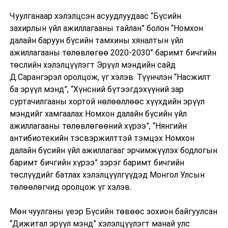
Чуулганаар хэлэлцсэн асуудлуудаас “Бүсийн
захирлын үйл ажиллагааны тайлан” болон “Номхон
далайн баруун бүсийн тамхины хяналтын үйл
ажиллагааны төлөвлөгөө 2020-2030” баримт бичгийн
төслийн хэлэлцүүлэгт Эрүүл мэндийн сайд
Д.Сарангэрэл оролцож, үг хэлэв. Түүнчлэн “Насжилт
ба эрүүл мэнд”, “Хүнсний бүтээгдэхүүний зар
суртачилгааны хортой нөлөөллөөс хүүхдийн эрүүл
мэндийг хамгаалах Номхон далайн бүсийн үйл
ажиллагааны төлөвлөгөөний хүрээ”, “Нянгийн
антибиотекийн тэсвэржилттэй тэмцэх Номхон
далайн бүсийн үйл ажиллагааг эрчимжүүлэх бодлогын
баримт бичгийн хүрээ” зэрэг баримт бичгийн
төслүүдийг батлах хэлэлцүүлгүүдэд Монгол Улсын
төлөөлөгчид оролцож үг хэлэв.
Мөн чуулганы үеэр Бүсийн төвөөс зохион байгуулсан
“Дижитал эрүүл мэнд” хэлэлцүүлэгт манай улс