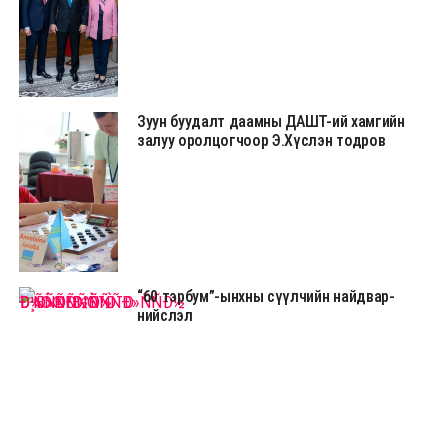
Зуун буудалт даамны ДАШТ-ий хамгийн
залуу оролцогчоор Э.Хүслэн тодров
“60 тэрбум”-ынхны сүүлчийн найдвар-
нийслэл