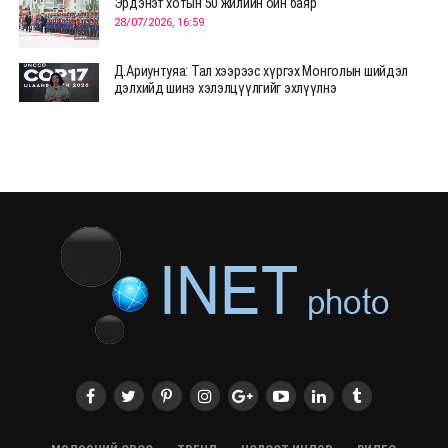
Эрдэнэт хотын 50 жилийн ойн баяр
28/07/2026, 16:59
Д.Ариунтуяа: Тал хээрээс хүргэх Монголын шийдэл
дэлхийд шинэ хэлэлцүүлгийг эхлүүлнэ
28/07/2026, 12:09
СЭЛЭНГЭ: МОНЦАМЭ-гийн анхны мэдээ дамжуулсан
түүхэн байр хадгалагдаж байна
28/07/2026, 12:06
Монгол Улсад энэ оны эхний хагас жилд 417.6 мянган
жуулчин иржээ
28/07/2026, 12:04
ХӨВСГӨЛ Нутгийн зөвлөлөөс МУАЖ Д.Цэрэндарьзавт
2 өрөө байр олгоно
20/07/2026, 19:22
ХӨВСГӨЛ Нутгийн зөвлөлөөс МУАЖ Д.Цэрэндарьзавт
2 өрөө байр олгоно
20/07/2026, 19:21
Тажикистан Улсын Ерөнхийлөгч төрийн айлчлал
хийхээр хүрэлцэн ирлээ