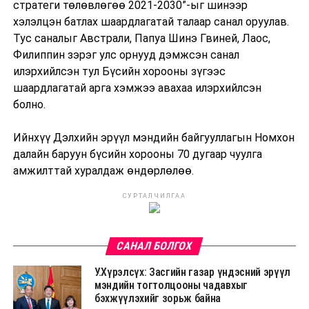
стратеги төлөвлөгөө 2021-2030”-ыг шинээр
хэлэлцэн батлах шаардлагатай талаар санал оруулав.
Тус саналыг Австрали, Папуа Шинэ Гвиней, Лаос,
Филиппин зэрэг улс орнууд дэмжсэн санал
илэрхийлсэн тул Бүсийн хорооны зүгээс
шаардлагатай арга хэмжээ авахаа илэрхийлсэн
болно.
Ийнхүү Дэлхийн эрүүл мэндийн байгууллагын Номхон
далайн баруун бүсийн хорооны 70 дугаар чуулга
амжилттай хуралдаж өндөрлөлөө.
СУРТАЛЧИЛГАА
САНАЛ БОЛГОХ
У.Хүрэлсүх: Засгийн газар үндэсний эрүүл
мэндийн тогтолцооны чадавхыг
бэхжүүлэхийг зорьж байна