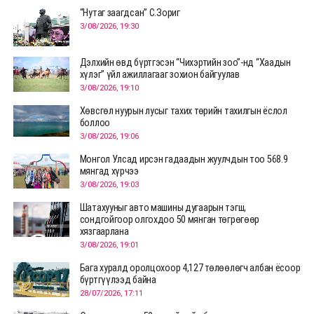
“Нутаг заагдсан” С.Зориг
3/08/2026, 19:30
Дэлхийн өвд бүртгэсэн “Чихэртийн зоо”-нд “Хаадын
хүлэг” үйл ажиллагааг зохион байгуулав
3/08/2026, 19:10
Хөвсгөл нуурын лусыг тахих төрийн тахилгын ёслол
боллоо
3/08/2026, 19:06
Монгол Улсад ирсэн гадаадын жуулчдын тоо 568.9
мянгад хүрчээ
3/08/2026, 19:03
Шатахууныг авто машины дугаарын тэгш,
сондгойгоор олгохдоо 50 мянган төгрөгөөр
хязгаарлана
3/08/2026, 19:01
Бага хуралд оролцохоор 4,127 төлөөлөгч албан ёсоор
бүртгүүлээд байна
28/07/2026, 17:11