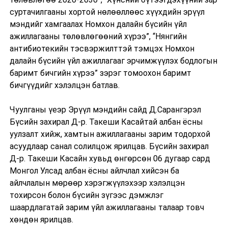
суртачилгааны хортой нөлөөллөөс хүүхдийн эрүүл
мэндийг хамгаалах Номхон далайн бүсийн үйл
ажиллагааны төлөвлөгөөний хүрээ”, “Нянгийн
антибиотекийн тэсвэржилттэй тэмцэх Номхон
далайн бүсийн үйл ажиллагааг эрчимжүүлэх бодлогын
баримт бичгийн хүрээ” зэрэг томоохон баримт
бичгүүдийг хэлэлцэн батлав.
Чуулганы үеэр Эрүүл мэндийн сайд Д.Сарангэрэл
Бүсийн захирал Д-р. Такеши Касайтай албан ёсны
уулзалт хийж, хамтын ажиллагааны зарим тодорхой
асуудлаар санал солилцож ярилцав. Бүсийн захирал
Д-р. Такеши Касайн хувьд өнгөрсөн 06 дугаар сард
Монгол Улсад албан ёсны айлчлал хийсэн ба
айлчлалын мөрөөр хэрэгжүүлэхээр хэлэлцэн
тохирсон болон бүсийн зүгээс дэмжлэг
шаардлагатай зарим үйл ажиллагааны талаар товч
хөндөн ярилцав.