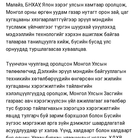
Малайз, БНХАУ, Япон зэрэг улсын хамтаар оролцож,
Монгол орны өргөн уудам газар нутагт орон зай, цаг
хугацааны хязгаарлалтгүйгээр эрүүл мэндийн
тусламж үйлчилгээг түргэн шуурхай үзүүлэхэд
мэдээллийн технологийг хэрхэн ашиглаж байгаа
талаараа танилцуулга хийж, бүсийн бусад улс
орнуудад туршлагаасаа хуваалцав.
Түүнчлэн чуулганд оролцсон Монгол Улсын
төлөөлөгчид Дэлхийн эрүүл мэндийн байгууллагын
техникийн хөтөлбөрүүдийн өнгөрсөн нэг жилийн
хугацааны хэрэгжилтийн тайлангийн
хэлэлцүүлгүүдэд оролцож, Монгол Улсын Засгийн
газраас авч хэрэгжүүлсэн үйл ажиллагааг хөтөлбөр
тус бүрээр тайлагнахын зэрэгцээ хэрэгжилтийн
явцад тулгарч буй зарим бэрхшээл болон Бүсийн
зүгээс мэргэжил арга зүйн дэмжлэг шаардлагатай
асуудлуудаар үг хэлэв. Үүнд, халдварт болон халдварт
бус өвчин, Улаан бурхан, улаануудыг устгах, ХДХВ,