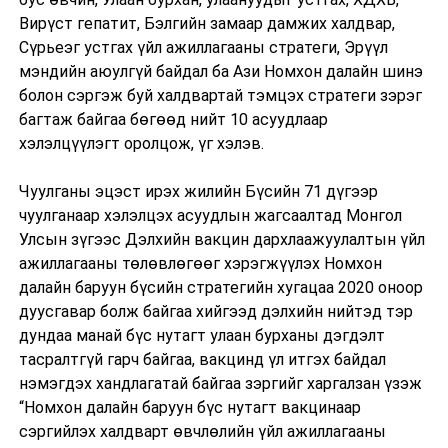
Вирүст гепатит, Бэлгийн замаар дамжих халдвар,
Сүрьеэг устгах үйл ажиллагааны стратеги, Эрүүл
мэндийн аюулгүй байдал ба Ази Номхон далайн шинэ
болон сэргэж буй халдвартай тэмцэх стратеги зэрэг
багтаж байгаа бөгөөд нийт 10 асуудлаар
хэлэлцүүлэгт оролцож, үг хэлэв.
Чуулганы эцэст ирэх жилийн Бүсийн 71 дүгээр
чуулганаар хэлэлцэх асуудлын жагсаалтад Монгол
Улсын зүгээс Дэлхийн вакцин дархлаажуулалтын үйл
ажиллагааны төлөвлөгөөг хэрэгжүүлэх Номхон
далайн баруун бүсийн стратегийн хугацаа 2020 оноор
дуусгавар болж байгаа хийгээд дэлхийн нийтэд тэр
дундаа манай бүс нутагт улаан бурханы дэгдэлт
тасралтгүй гарч байгаа, вакцинд үл итгэх байдал
нэмэгдэх хандлагатай байгаа зэргийг харгалзан үзэж
“Номхон далайн баруун бүс нутагт вакцинаар
сэргийлэх халдварт өвчлөлийн үйл ажиллагааны