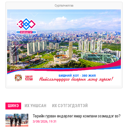
Сурталчилгаа
ШИНЭ
ИХ УНШСАН
ИХ СЭТГЭГДЭЛТЭЙ
Төрийн гурван өндөрлөг ямар компани эзэмшдэг вэ?
3/08/2026, 19:31