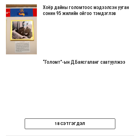
Хоёр дайны голомтоос мэдээлсэн ууган
сонин 95 жилийн ойгоо тэмдэглэв
“Голомт”-ын Д.Баясгаланг саатуулжээ
18 СЭТГЭГДЭЛ