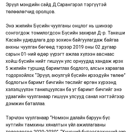
Эрүүл мэндийн сайд Д.Сарангэрэл тэргүүтэй
төлөөлөгчид оролцов.
Энэ жилийн Бүсийн чуулганы онцлог нь шинээр
сонгогдож томилогдсон Бүсийн захирал Д-р. Такеши
Касайн удирдлага дор зохион байгуулагдаж байгаа
анхны чуулган бөгөөд тэрээр 2019 оны 02 дугаар
сарын 01-ний өдөр үүрэгт ажлаа хүлээн авснаас
хойш бүсийн нийт гишүүн улс орнуудад хандаж ирэх
5 жилийн туршид баримтлах бодлого, алсын хараагаа
тодорхойлох “Эрүүл, аюулгүй бүсийн ирээдүйн төлөө”
бодлогын баримт бичгийн төслийг өргөн хүрээнд
хэлэлцүүлэн танилцуулсан ба уг баримт бичгийг энэ
удаагийн чуулганаар гишүүн улсууд санал нэгтэйгээр
дэмжин баталлаа.
Тэрчлэн чуулганаар “Номхон далайн баруун бүс
нутгийн тамхины хяналтын үйл ажиллагааны
төлөвлөгөө 2020-2030”, “Хүнсний бүтээгдэхүүний зар