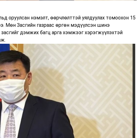
льд оруулсан нэмэлт, өөрчлөлттэй уялдуулах томоохон 15
э. Мөн Засгийн газраас өргөн мэдүүлсэн шинэ
 засгийг дэмжих багц арга хэмжээг хэрэгжүүлэхтэй
аж.