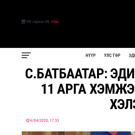
VIII сарын 09
,
Ням
НҮҮР
УЛС ТӨР
ЭД
С.БАТБААТАР: ЭД
11 АРГА ХЭМЖЭ
ХЭЛ
6/04/2020, 17:33