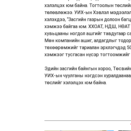
хэлэлцэх юм байна. Тогтоолын төслийг
төлөвлөжээ. УИХ-ын Хэвлэл мэдээлэл,
хэлэхдээ, “Засгийн газрын долоон багц
хэмжээ байгаа юм. ХХОАТ, НДШ, НӨАТ 
хувьцааны ногдол ашгийг тавдугаар са
Мөн компанийн ашиг, алдагдлыг тодор
төхөөрөмжийг тариалан эрхлэгчдэд 50 
хэмжээг тусгасан нүсэр тогтоомжийг 
Эдийн засгийн байнгын хороо, Төсвий
УИХ-ын чуулганы нэгдсэн хуралдаанаа
төслийг хэлэлцэх юм байна.