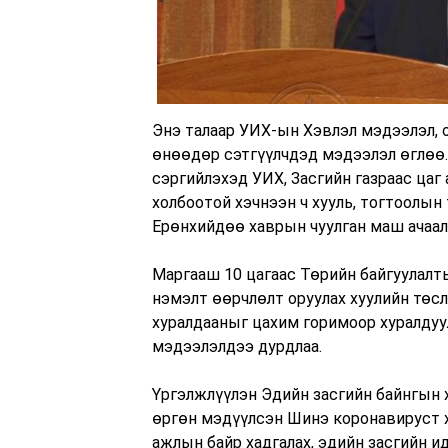
Энэ талаар УИХ-ын Хэвлэл мэдээлэл, о
өнөөдөр сэтгүүлчдэд мэдээлэл өглөө.
сэргийлэхэд УИХ, Засгийн газраас цаг
холбоотой хэчнээн ч хууль, тогтоолын
Ерөнхийдөө хаврын чуулган маш ачаал
Маргааш 10 цагаас Төрийн байгуулалт
нэмэлт өөрчлөлт оруулах хуулийн төсл
хуралдааныг цахим горимоор хуралдуул
мэдээлэлдээ дурдлаа.
Үргэлжлүүлэн Эдийн засгийн байнгын 
өргөн мэдүүлсэн Шинэ коронавируст х
ажлын байр хадгалах, эдийн засгийн 