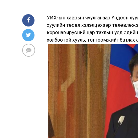
УИХ-ын хаврын чуулганаар Үндсэн хуу
хуулийн төсөл хэлэлцэхээр төлөвлөжэ
коронавирусний цар тахлын үед эдийн
холбоотой хууль, тогтоомжийг батлах 