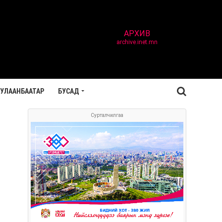
АРХИВ
archive.inet.mn
УЛААНБААТАР
БУСАД
Сурталчилгаа