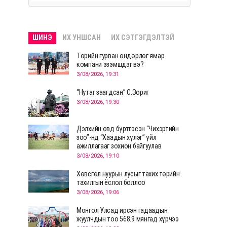
ШИНЭ
ИХ УНШСАН
ИХ СЭТГЭГДЭЛТЭЙ
Төрийн гурван өндөрлөг ямар
компани эзэмшдэг вэ?
3/08/2026, 19:31
“Нутаг заагдсан” С.Зориг
3/08/2026, 19:30
Дэлхийн өвд бүртгэсэн “Чихэртийн
зоо”-нд “Хаадын хүлэг” үйл
ажиллагааг зохион байгуулав
3/08/2026, 19:10
Хөвсгөл нуурын лусыг тахих төрийн
тахилгын ёслол боллоо
3/08/2026, 19:06
Монгол Улсад ирсэн гадаадын
жуулчдын тоо 568.9 мянгад хүрчээ