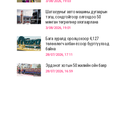
3/08/2026, 19:03
Шатахууныг авто машины дугаарын
тэгш, сондгойгоор олгохдоо 50
мянган төгрөгөөр хязгаарлана
3/08/2026, 19:01
Бага хуралд оролцохоор 4,127
төлөөлөгч албан ёсоор бүртгүүлээд
байна
28/07/2026, 17:11
Эрдэнэт хотын 50 жилийн ойн баяр
28/07/2026, 16:59
Д.Ариунтуяа: Тал хээрээс хүргэх
Монголын шийдэл дэлхийд шинэ
хэлэлцүүлгийг эхлүүлнэ
28/07/2026, 12:09
СЭЛЭНГЭ: МОНЦАМЭ-гийн анхны
мэдээ дамжуулсан түүхэн байр
хадгалагдаж байна
28/07/2026, 12:06