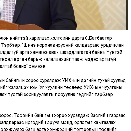
лон нийттэй харилцах хэлтсийн дарга С.Батбаатар
 Тэрбээр, “Шинэ коронавирусний халдвараас урьдчилан
 алдалгүй арга хэмжээ авах шаардлагатай байна. Үүнтэй
 төсөл өргөн барьж хэлэлцэхийг тааж мэдэх аргагүй.
алтай болно” хэмээв.
ын байнгын хороо хуралдаж УИХ-ын дэгийн тухай хуульд
ийг хэлэлцэх юм. Уг хуулийн төслөөр УИХ-ын чуулганы
ах тусгай зохицуулалтыг оруулна гэдгийг тэрбээр
хороо, Төсвийн байнгын хороо хуралдаж Засгийн газраас
алдвараас иргэдийн эрүүл мэнд, орлогыг хамгаалах,
идэвхжүүлэх багц арга хэмжээний тогтоолын төслийг