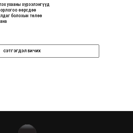
эх ухааны хүрээлэнгүүд
 орлогоо өөрсдөө
улдаг болохын төлөө
ана
СЭТГЭГДЭЛ БИЧИХ