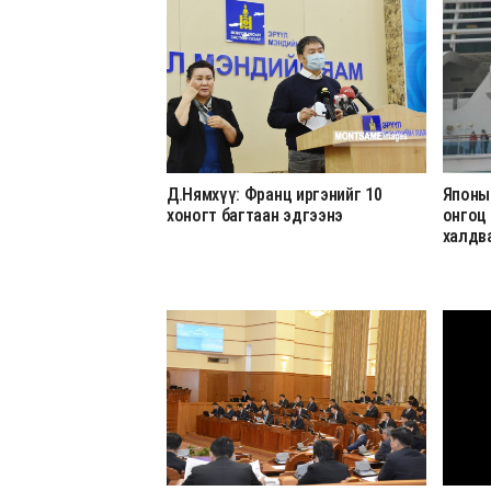
Д.Нямхүү: Франц иргэнийг 10
Японы
хоногт багтаан эдгээнэ
онгоц
халдв