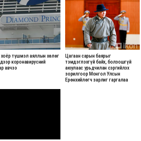
 хоёр түшмэл аяллын хөлөг
Цагаан сарын баярыг
 дээр коронавирусний
тэмдэглэхгүй байх, болзошгүй
ар авчээ
аюулаас урьдчилан сэргийлэх
зорилгоор Монгол Улсын
Ерөнхийлөгч зарлиг гаргалаа