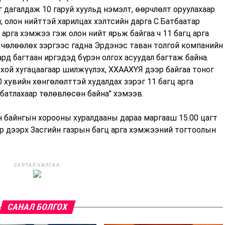
 дагалдаж 10 гаруй хуульд нэмэлт, өөрчлөлт оруулахаар
 олон нийттэй харилцах хэлтсийн дарга С.Батбаатар
 арга хэмжээ гэж олон нийт ярьж байгаа ч 11 багц арга
чөлөөлөх зэргээс гадна Эрдэнэс таван толгой компанийн
рд багтаан иргэдэд бүрэн олгох асуудал багтаж байна.
хой хугацаагаар шилжүүлэх, ХХААХҮЯ дээр байгаа тоног
хувийн хөнгөлөлттэй худалдах зэрэг 11 багц арга
батлахаар төлөвлөсөн байна” хэмээв.
н байнгын хорооны хуралдааны дараа маргааш 15.00 цагт
р дээрх Засгийн газрын багц арга хэмжээний тогтоолын
СУРТАЛЧИЛГАА
САНАЛ БОЛГОХ