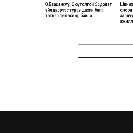
О.Баасанхүү: Оюутолгой Эрдэнэт
Шинжл
үйлдвэрээс гурав дахин бага
олсон
татвар төлөхөөр байна
зарцу
ажилл