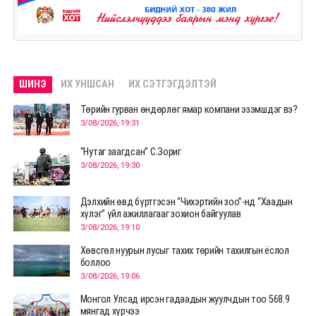
ШИНЭ
ИХ УНШСАН
ИХ СЭТГЭГДЭЛТЭЙ
Төрийн гурван өндөрлөг ямар компани эзэмшдэг вэ?
3/08/2026, 19:31
“Нутаг заагдсан” С.Зориг
3/08/2026, 19:30
Дэлхийн өвд бүртгэсэн “Чихэртийн зоо”-нд “Хаадын
хүлэг” үйл ажиллагааг зохион байгуулав
3/08/2026, 19:10
Хөвсгөл нуурын лусыг тахих төрийн тахилгын ёслол
боллоо
3/08/2026, 19:06
Монгол Улсад ирсэн гадаадын жуулчдын тоо 568.9
мянгад хүрчээ