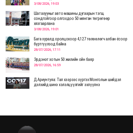
3/08/2026, 19:03
Шатахууныг авто машины дугаарын тэгш,
сондгойгоор олгохдоо 50 мянган төгрөгөөр
хязгаарлана
3/08/2026, 19:01
Бага хуралд оролцохоор 4,127 төлөөлөгч албан ёсоор
бүртгүүлээд байна
28/07/2026, 17:11
Эрдэнэт хотын 50 жилийн ойн баяр
28/07/2026, 16:59
Д.Ариунтуяа: Тал хээрээс хүргэх Монголын шийдэл
дэлхийд шинэ хэлэлцүүлгийг эхлүүлнэ
28/07/2026, 12:09
СЭЛЭНГЭ: МОНЦАМЭ-гийн анхны мэдээ дамжуулсан
түүхэн байр хадгалагдаж байна
28/07/2026, 12:06
Монгол Улсад энэ оны эхний хагас жилд 417.6 мянган
жуулчин иржээ
28/07/2026, 12:04