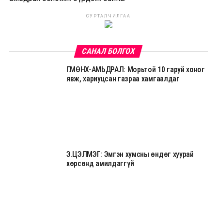
СУРТАЛЧИЛГАА
САНАЛ БОЛГОХ
Г.МӨНХ-АМЬДРАЛ: Морьтой 10 гаруй хоног
явж, хариуцсан газраа хамгаалдаг
Э.ЦЭЛМЭГ: Эмгэн хумсны өндөг хуурай
хөрсөнд амилдаггүй