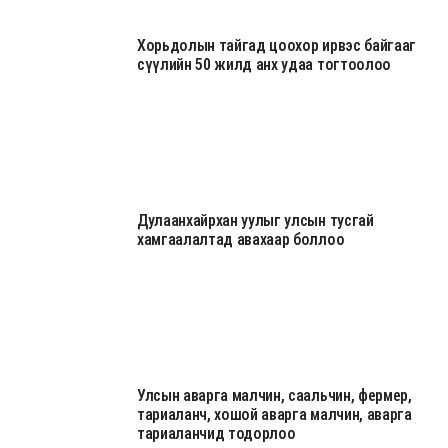
Хорьдолын тайгад цоохор ирвэс байгааг
сүүлийн 50 жилд анх удаа тогтоолоо
Дулаанхайрхан уулыг улсын тусгай
хамгаалалтад авахаар боллоо
Улсын аварга малчин, саальчин, фермер,
тариаланч, хошой аварга малчин, аварга
тариаланчид тодорлоо