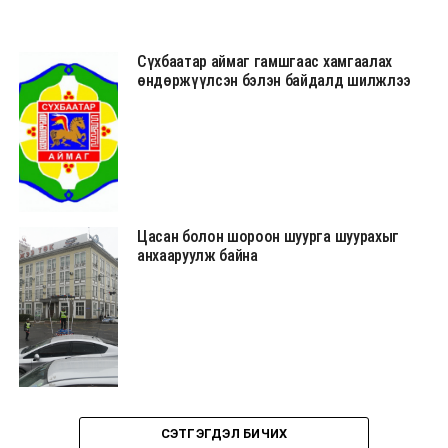
Сүхбаатар аймаг гамшгаас хамгаалах
өндөржүүлсэн бэлэн байдалд шилжлээ
Цасан болон шороон шуурга шуурахыг
анхааруулж байна
СЭТГЭГДЭЛ БИЧИХ