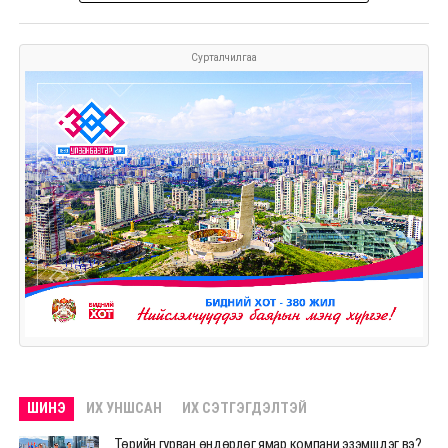
Сурталчилгаа
ШИНЭ
ИХ УНШСАН
ИХ СЭТГЭГДЭЛТЭЙ
Төрийн гурван өндөрлөг ямар компани эзэмшдэг вэ?