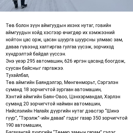
Төв болон зүүн аймгуудын ихэнх нутаг, говийн
аймгуудын хойд хэсгээр өчигдөр их хэмжээний
нойтон цас орж, цасан шуурга шуурсны улмаас зам,
даваа гүвээнд халтиргаа гулгаа үүсэж, зорчиход
хүндрэлтэй байдал үүссэн.
Энэ үеэр 295 автомашин, 626 иргэн цасанд боогдож,
суусан байсныг гаргажээ.
Тухайлбал,
Төв аймгийн Баяндэлгэр, Мөнгөнморьт, Сэргэлэн
суманд 18 зорчигчтой зургаан автомашин,
Хэнтий аймгийн Баян-Овоо, Цэнхэрмандал, Хэрлэн
суманд 20 зорчигчтой найман автомашин,
Нийслэлийн Налайх дүүргийн нутаг дэвсгэр “Шинэ
гүүр”, “Тэрэлж”-ийн даваа” гэдэг газар 350 зорчигчтой
190 автомашин,
Багахангай дүүргийн “Төмөр замын гарам” гэдэг