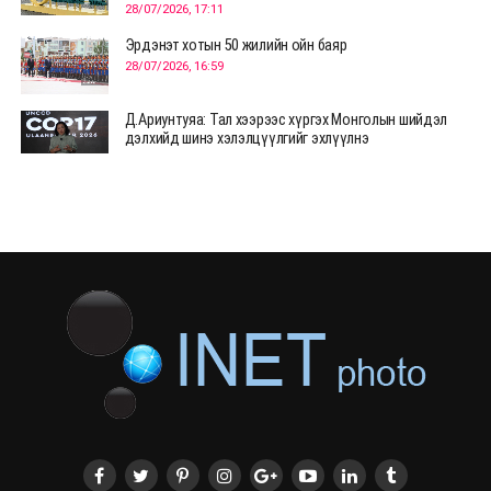
28/07/2026, 17:11
Эрдэнэт хотын 50 жилийн ойн баяр
28/07/2026, 16:59
Д.Ариунтуяа: Тал хээрээс хүргэх Монголын шийдэл
дэлхийд шинэ хэлэлцүүлгийг эхлүүлнэ
28/07/2026, 12:09
СЭЛЭНГЭ: МОНЦАМЭ-гийн анхны мэдээ дамжуулсан
түүхэн байр хадгалагдаж байна
28/07/2026, 12:06
Монгол Улсад энэ оны эхний хагас жилд 417.6 мянган
жуулчин иржээ
28/07/2026, 12:04
ХӨВСГӨЛ Нутгийн зөвлөлөөс МУАЖ Д.Цэрэндарьзавт
2 өрөө байр олгоно
20/07/2026, 19:22
ХӨВСГӨЛ Нутгийн зөвлөлөөс МУАЖ Д.Цэрэндарьзавт
2 өрөө байр олгоно
20/07/2026, 19:21