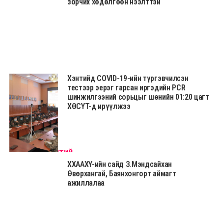
зорчих хөдөлгөөн нээлттэй
Хэнтийд COVID-19-ийн түргэвчилсэн
тестээр эерэг гарсан иргэдийн PCR
шинжилгээний сорьцыг шөнийн 01:20 цагт
ХӨСҮТ-д ирүүлжээ
Гэрэл зургийн эх сурвалж: Хэнтий аймгийн Засаг даргын Тамгын газар
Гэрэл зургийн эх сурвалж: Хэнтий аймгийн Засаг даргын Тамгын газар
Гэрэл зургийн эх сурвалж: Хэнтий аймгийн Засаг даргын Тамгын газар
Эх сурвалж:
Хэнтий аймгийн Засаг даргын Тамгын газар
ХХААХҮ-ийн сайд З.Мэндсайхан
Өвөрхангай, Баянхонгорт аймагт
ажиллалаа