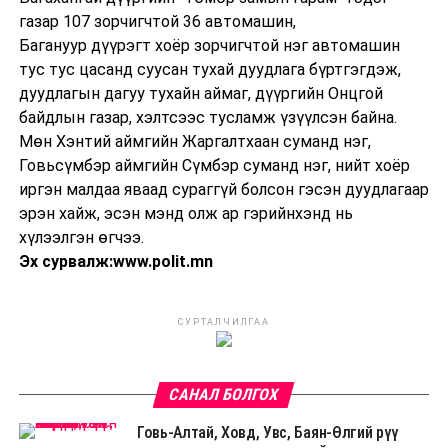
газар 107 зорчигчтой 36 автомашин,
Багануур дүүрэгт хоёр зорчигчтой нэг автомашин
тус тус цасанд суусан тухай дуудлага бүртгэгдэж,
дуудлагын дагуу тухайн аймаг, дүүргийн Онцгой
байдлын газар, хэлтсээс тусламж үзүүлсэн байна.
Мөн Хэнтий аймгийн Жаргалтхаан суманд нэг,
Говьсүмбэр аймгийн Сүмбэр суманд нэг, нийт хоёр
иргэн малдаа яваад сураггүй болсон гэсэн дуудлагаар
эрэн хайж, эсэн мэнд олж ар гэрийнхэнд нь
хүлээлгэн өгчээ.
Эх сурвалж:www.polit.mn
СУРТАЛЧИЛГАА
САНАЛ БОЛГОХ
Говь-Алтай, Ховд, Увс, Баян-Өлгий рүү