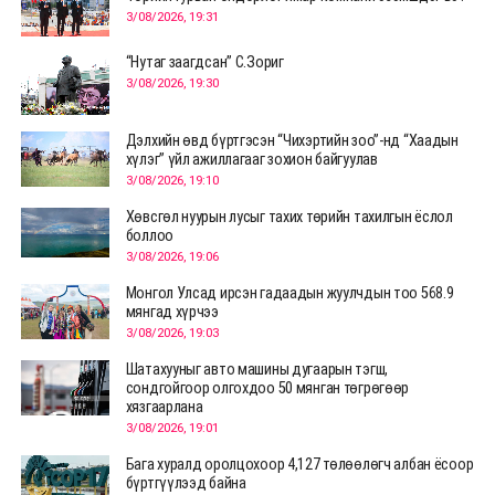
3/08/2026, 19:31
“Нутаг заагдсан” С.Зориг
3/08/2026, 19:30
Дэлхийн өвд бүртгэсэн “Чихэртийн зоо”-нд “Хаадын
хүлэг” үйл ажиллагааг зохион байгуулав
3/08/2026, 19:10
Хөвсгөл нуурын лусыг тахих төрийн тахилгын ёслол
боллоо
3/08/2026, 19:06
Монгол Улсад ирсэн гадаадын жуулчдын тоо 568.9
мянгад хүрчээ
3/08/2026, 19:03
Шатахууныг авто машины дугаарын тэгш,
сондгойгоор олгохдоо 50 мянган төгрөгөөр
хязгаарлана
3/08/2026, 19:01
Бага хуралд оролцохоор 4,127 төлөөлөгч албан ёсоор
бүртгүүлээд байна