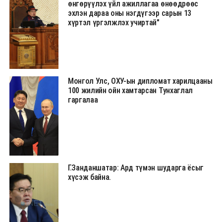
өнгөрүүлэх үйл ажиллагаа өнөөдрөөс
эхлэн дараа оны нэгдүгээр сарын 13
хүртэл үргэлжлэх учиртай"
Монгол Улс, ОХУ-ын дипломат харилцааны
100 жилийн ойн хамтарсан Тунхаглал
гаргалаа
Г.Занданшатар: Ард түмэн шударга ёсыг
хүсэж байна.