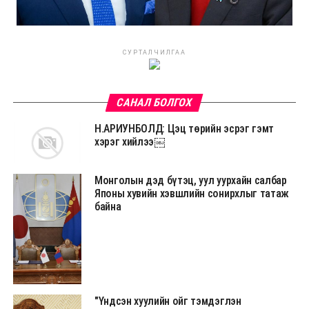
СУРТАЛЧИЛГАА
САНАЛ БОЛГОХ
Н.АРИУНБОЛД: Цэц төрийн эсрэг гэмт
хэрэг хийлээ￼
Монголын дэд бүтэц, уул уурхайн салбар
Японы хувийн хэвшлийн сонирхлыг татаж
байна
"Үндсэн хуулийн ойг тэмдэглэн