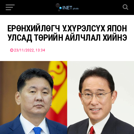
ЕРӨНХИЙЛӨГЧ У.ХҮРЭЛСҮХ ЯПОН
УЛСАД ТӨРИЙН АЙЛЧЛАЛ ХИЙНЭ
23/11/2022, 13:34