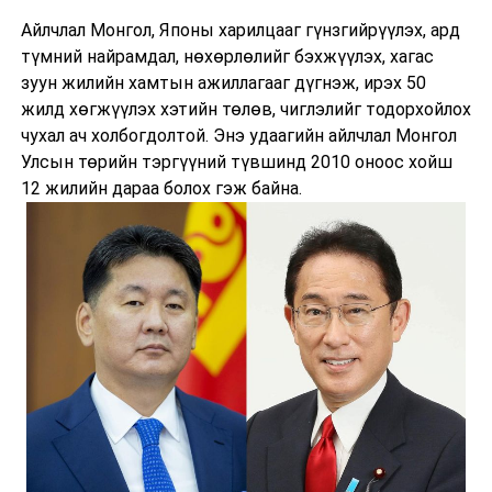
Айлчлал Монгол, Японы харилцааг гүнзгийрүүлэх, ард
түмний найрамдал, нөхөрлөлийг бэхжүүлэх, хагас
зуун жилийн хамтын ажиллагааг дүгнэж, ирэх 50
жилд хөгжүүлэх хэтийн төлөв, чиглэлийг тодорхойлох
чухал ач холбогдолтой. Энэ удаагийн айлчлал Монгол
Улсын төрийн тэргүүний түвшинд 2010 оноос хойш
12 жилийн дараа болох гэж байна.