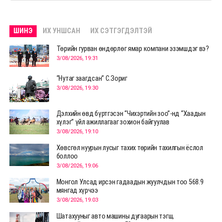
ШИНЭ
ИХ УНШСАН
ИХ СЭТГЭГДЭЛТЭЙ
Төрийн гурван өндөрлөг ямар компани эзэмшдэг вэ?
3/08/2026, 19:31
“Нутаг заагдсан” С.Зориг
3/08/2026, 19:30
Дэлхийн өвд бүртгэсэн “Чихэртийн зоо”-нд “Хаадын
хүлэг” үйл ажиллагааг зохион байгуулав
3/08/2026, 19:10
Хөвсгөл нуурын лусыг тахих төрийн тахилгын ёслол
боллоо
3/08/2026, 19:06
Монгол Улсад ирсэн гадаадын жуулчдын тоо 568.9
мянгад хүрчээ
3/08/2026, 19:03
Шатахууныг авто машины дугаарын тэгш,