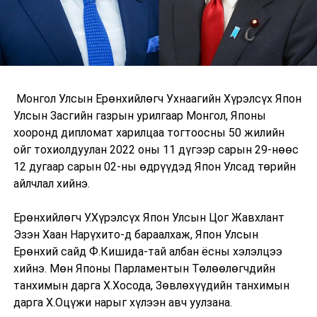
Монгол Улсын Ерөнхийлөгч Ухнаагийн Хүрэлсүх Япон
Улсын Засгийн газрын урилгаар Монгол, Японы
хооронд дипломат харилцаа тогтоосны 50 жилийн
ойг тохиолдуулан 2022 оны 11 дүгээр сарын 29-нөөс
12 дугаар сарын 02-ны өдрүүдэд Япон Улсад төрийн
айлчлал хийнэ.
Ерөнхийлөгч У.Хүрэлсүх Япон Улсын Цог Жавхлант
Эзэн Хаан Нарүхито-д бараалхаж, Япон Улсын
Ерөнхий сайд Ф.Кишида-тай албан ёсны хэлэлцээ
хийнэ. Мөн Японы Парламентын Төлөөлөгчдийн
танхимын дарга Х.Хосода, Зөвлөхүүдийн танхимын
дарга Х.Оцүжи нарыг хүлээн авч уулзана.