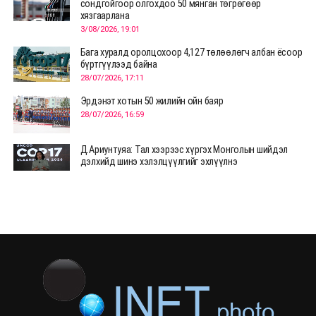
сондгойгоор олгохдоо 50 мянган төгрөгөөр
хязгаарлана
3/08/2026, 19:01
Бага хуралд оролцохоор 4,127 төлөөлөгч албан ёсоор
бүртгүүлээд байна
28/07/2026, 17:11
Эрдэнэт хотын 50 жилийн ойн баяр
28/07/2026, 16:59
Д.Ариунтуяа: Тал хээрээс хүргэх Монголын шийдэл
дэлхийд шинэ хэлэлцүүлгийг эхлүүлнэ
28/07/2026, 12:09
СЭЛЭНГЭ: МОНЦАМЭ-гийн анхны мэдээ дамжуулсан
түүхэн байр хадгалагдаж байна
28/07/2026, 12:06
Монгол Улсад энэ оны эхний хагас жилд 417.6 мянган
жуулчин иржээ
28/07/2026, 12:04
ХӨВСГӨЛ Нутгийн зөвлөлөөс МУАЖ Д.Цэрэндарьзавт
2 өрөө байр олгоно