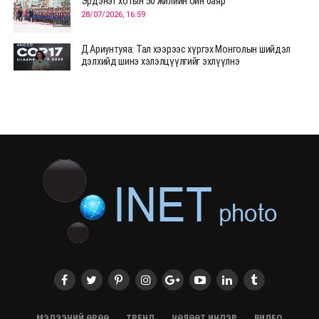
Эрдэнэт хотын 50 жилийн ойн баяр
28/07/2026, 16:59
Д.Ариунтуяа: Тал хээрээс хүргэх Монголын шийдэл
дэлхийд шинэ хэлэлцүүлгийг эхлүүлнэ
28/07/2026, 12:09
СЭЛЭНГЭ: МОНЦАМЭ-гийн анхны мэдээ дамжуулсан
түүхэн байр хадгалагдаж байна
28/07/2026, 12:06
Монгол Улсад энэ оны эхний хагас жилд 417.6 мянган
жуулчин иржээ
28/07/2026, 12:04
ХӨВСГӨЛ Нутгийн зөвлөлөөс МУАЖ Д.Цэрэндарьзавт
2 өрөө байр олгоно
20/07/2026, 19:22
ХӨВСГӨЛ Нутгийн зөвлөлөөс МУАЖ Д.Цэрэндарьзавт
2 өрөө байр олгоно
20/07/2026, 19:21
Тажикистан Улсын Ерөнхийлөгч төрийн айлчлал
хийхээр хүрэлцэн ирлээ
МЭДЭЭНИЙ ӨРӨӨ
ТРЕНД
ЧӨЛӨӨТ ИНДЭР
ВИДЕО