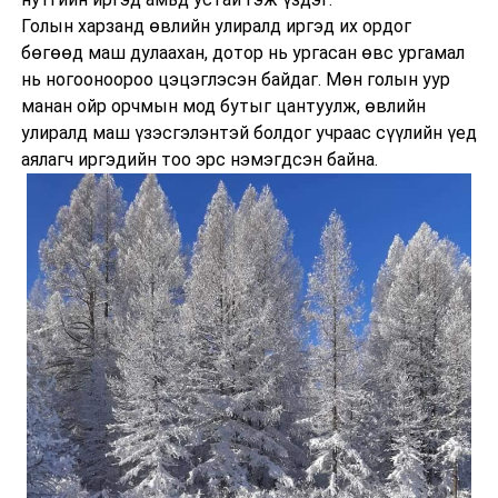
Голын харзанд өвлийн улиралд иргэд их ордог
бөгөөд маш дулаахан, дотор нь ургасан өвс ургамал
нь ногооноороо цэцэглэсэн байдаг. Мөн голын уур
манан ойр орчмын мод бутыг цантуулж, өвлийн
улиралд маш үзэсгэлэнтэй болдог учраас сүүлийн үед
аялагч иргэдийн тоо эрс нэмэгдсэн байна.