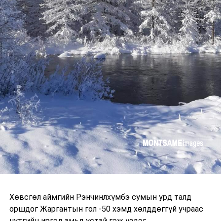
Хөвсгөл аймгийн Рэнчинлхүмбэ сумын урд талд
оршдог Жаргантын гол -50 хэмд хөлддөггүй учраас
нутгийн иргэд амьд устай гэж үздэг.