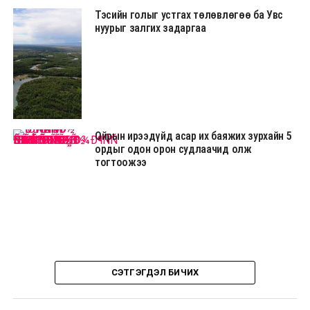
Тэсийн голыг устгах төлөвлөгөө ба Увс
нуурыг залгих задаргаа
Ойрын ирээдүйд асар их баяжих зурхайн 5
ордыг одон орон судлаачид олж
тогтоожээ
СЭТГЭГДЭЛ БИЧИХ