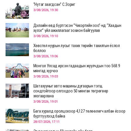
“Нутаг заагдсан” С.Зориг
3/08/2026, 19:30
Дэлхийн өвд бүртгэсэн “Чихэртийн зоо”-нд “Хаадын
хүлэг” үйл ажиллагааг зохион байгуулав
3/08/2026, 19:10
Хөвсгөл нуурын лусыг тахих төрийн тахилгын ёслол
боллоо
3/08/2026, 19:06
Монгол Улсад ирсэн гадаадын жуулчдын тоо 568.9
мянгад хүрчээ
3/08/2026, 19:03
Шатахууныг авто машины дугаарын тэгш,
сондгойгоор олгохдоо 50 мянган төгрөгөөр
хязгаарлана
3/08/2026, 19:01
Бага хуралд оролцохоор 4,127 төлөөлөгч албан ёсоор
бүртгүүлээд байна
28/07/2026, 17:11