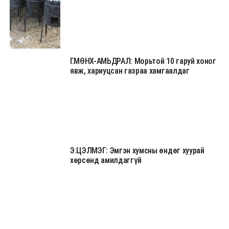
Г.МӨНХ-АМЬДРАЛ: Морьтой 10 гаруй хоног
явж, хариуцсан газраа хамгаалдаг
Э.ЦЭЛМЭГ: Эмгэн хумсны өндөг хуурай
хөрсөнд амилдаггүй