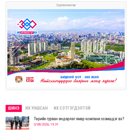
Сурталчилгаа
ШИНЭ
ИХ УНШСАН
ИХ СЭТГЭГДЭЛТЭЙ
Төрийн гурван өндөрлөг ямар компани эзэмшдэг вэ?
3/08/2026, 19:31