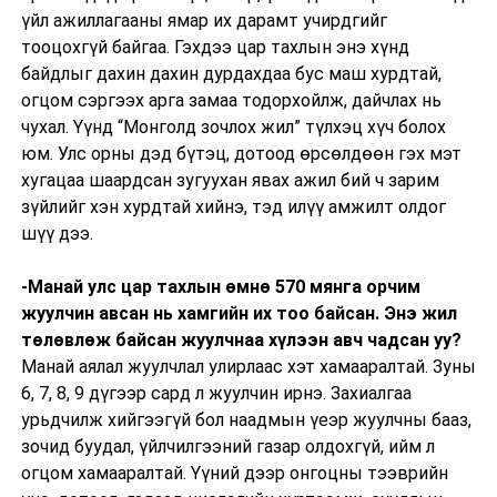
үйл ажиллагааны ямар их дарамт учирдгийг
тооцохгүй байгаа. Гэхдээ цар тахлын энэ хүнд
байдлыг дахин дахин дурдахдаа бус маш хурдтай,
огцом сэргээх арга замаа тодорхойлж, дайчлах нь
чухал. Үүнд “Монголд зочлох жил” түлхэц хүч болох
юм. Улс орны дэд бүтэц, дотоод өрсөлдөөн гэх мэт
хугацаа шаардсан зугуухан явах ажил бий ч зарим
зүйлийг хэн хурдтай хийнэ, тэд илүү амжилт олдог
шүү дээ.
-Манай улс цар тахлын өмнө 570 мянга орчим
жуулчин авсан нь хамгийн их тоо байсан. Энэ жил
төлөвлөж байсан жуулчнаа хүлээн авч чадсан уу?
Манай аялал жуулчлал улирлаас хэт хамааралтай. Зуны
6, 7, 8, 9 дүгээр сард л жуулчин ирнэ. Захиалгаа
урьдчилж хийгээгүй бол наадмын үеэр жуулчны бааз,
зочид буудал, үйлчилгээний газар олдохгүй, ийм л
огцом хамааралтай. Үүний дээр онгоцны тээврийн