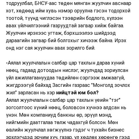
тодруулбал, БНСУ-аас төдөн мянган жуулчин авснаар
хот, хөдөөд ийм хувь нэмэр оруулна гэсэн тодорхой
тоотой, түүнд чиглэсэн тээврийн бодлого, хүлээн
авах үйлчилгээний газруудтай загвар хийж байгаа.
Жуулчин ирэхээс угтаж, бэрхшээлээ шийдээд
дараагийн загвар бий болгохыг хичээж байна. Ирэх
онд нэг сая жуулчин авах зорилго бий.
-
Аялал жуулчлалын салбар цар тахлын дараа хүний
нөөц, гадаад дотоодын нислэг, жуулчдад зориулсан
үйл ажиллагаануудаа төдийлөн сэргээж амжаагүй,
жигдрээгүй байхад Засгийн газраас "Монголд зочлох
жил" зарласан нь хэр
нийцтэй юм бол?
Аялал жуулчлалын салбар цар тахлын үеийн "тэг"
зогсолтоос хүний нөөц, боловсон хүчнээ алдсан нь
үнэн. Мөн компаниуд банкны өр, эрүүл мэнд,
нийгмийн даатгалаа төлж чадахгүй болсон. Мөн
өвлийн жуулчлал хөгжүүлнэ гэдэг ч тухайн бизнес
эрхлэгчдэд эрчим хүч, газар, үл хөдлөх хөрөнгө гээд