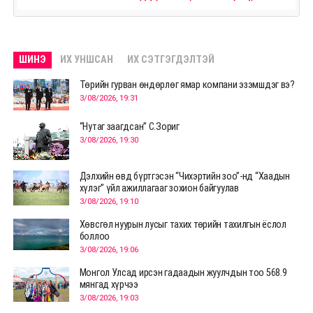
ШИНЭ
ИХ УНШСАН
ИХ СЭТГЭГДЭЛТЭЙ
Төрийн гурван өндөрлөг ямар компани эзэмшдэг вэ?
3/08/2026, 19:31
“Нутаг заагдсан” С.Зориг
3/08/2026, 19:30
Дэлхийн өвд бүртгэсэн “Чихэртийн зоо”-нд “Хаадын
хүлэг” үйл ажиллагааг зохион байгуулав
3/08/2026, 19:10
Хөвсгөл нуурын лусыг тахих төрийн тахилгын ёслол
боллоо
3/08/2026, 19:06
Монгол Улсад ирсэн гадаадын жуулчдын тоо 568.9
мянгад хүрчээ
3/08/2026, 19:03