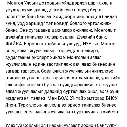
-Монгол Улсын дотоодын үйлдвэрлэл цар тахлын
үеүдэд хумигдмал, дэлхийн улс орнууд бүрэн
нээлттэй биш байлаа. Хойд хөршийн нөхцөл байдал
хүнд, урд хөршид "тэг ковид" бодлого үргэлжилж
байна. Энэ хугацаанд цахимаар ажиллаж, Монголыг
дэлхийд таниулах талаар судлан, Дэлхийн банк,
ЖАЙКА, Европын холбооны улсууд, НҮБ-ын Монгол
соёл, аялал жуулчлалын төслүүдэд шалгарч,
судалгааны эксперт хийлээ. Монголын аялал
жуулчлалын эдийн засгийг яаж авч явах бизнесийн
загвар гаргасан. Соёл аялал жуулчлалын чиглэлээр
шинжлэх ухааны докторын зэрэг хамгаалж, урлагийн
флософи, соёлын бүтээлч үйлдвэрлэлийг хөгжүүлэх,
аялал жуулчлалыг дэлхийд сурталчлах онол, арга зүйн
мэдлэгээ ч тэллээ. Мөн БОАЖЯ-тай хамтраад БНСУ,
Япон, Турк улсын чиглэлд эх орноо таниулах бизнес
уулзалт, соёл аялал жуулчлалын сурталчилгаа хийсэн.
Удахгүй Соёлын элч нарын уулзалт зохион байгуулж,