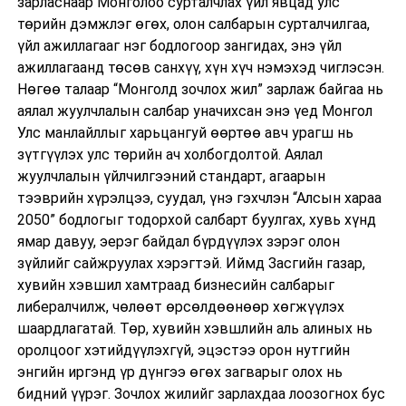
зарласнаар Монголоо сурталчлах үйл явцад улс
төрийн дэмжлэг өгөх, олон салбарын сурталчилгаа,
үйл ажиллагааг нэг бодлогоор зангидах, энэ үйл
ажиллагаанд төсөв санхүү, хүн хүч нэмэхэд чиглэсэн.
Нөгөө талаар “Монголд зочлох жил” зарлаж байгаа нь
аялал жуулчлалын салбар уначихсан энэ үед Монгол
Улс манлайллыг харьцангуй өөртөө авч урагш нь
зүтгүүлэх улс төрийн ач холбогдолтой. Аялал
жуулчлалын үйлчилгээний стандарт, агаарын
тээврийн хүрэлцээ, суудал, үнэ гэхчлэн “Алсын хараа
2050” бодлогыг тодорхой салбарт буулгах, хувь хүнд
ямар давуу, эерэг байдал бүрдүүлэх зэрэг олон
зүйлийг сайжруулах хэрэгтэй. Иймд Засгийн газар,
хувийн хэвшил хамтраад бизнесийн салбарыг
либералчилж, чөлөөт өрсөлдөөнөөр хөгжүүлэх
шаардлагатай. Төр, хувийн хэвшлийн аль алиных нь
оролцоог хэтийдүүлэхгүй, эцэстээ орон нутгийн
энгийн иргэнд үр дүнгээ өгөх загварыг олох нь
бидний үүрэг. Зочлох жилийг зарлахдаа лоозогнох бус