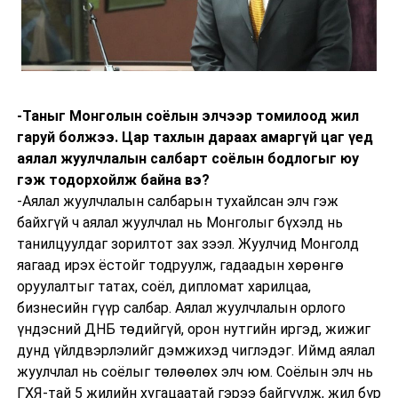
-Таныг Монголын соёлын элчээр томилоод жил
гаруй болжээ. Цар тахлын дараах амаргүй цаг үед
аялал жуулчлалын салбарт соёлын бодлогыг юу
гэж тодорхойлж байна вэ?
-Аялал жуулчлалын салбарын тухайлсан элч гэж
байхгүй ч аялал жуулчлал нь Монголыг бүхэлд нь
танилцуулдаг зорилтот зах зээл. Жуулчид Монголд
яагаад ирэх ёстойг тодруулж, гадаадын хөрөнгө
оруулалтыг татах, соёл, дипломат харилцаа,
бизнесийн гүүр салбар. Аялал жуулчлалын орлого
үндэсний ДНБ төдийгүй, орон нутгийн иргэд, жижиг
дунд үйлдвэрлэлийг дэмжихэд чиглэдэг. Иймд аялал
жуулчлал нь соёлыг төлөөлөх элч юм. Соёлын элч нь
ГХЯ-тай 5 жилийн хугацаатай гэрээ байгуулж, жил бүр