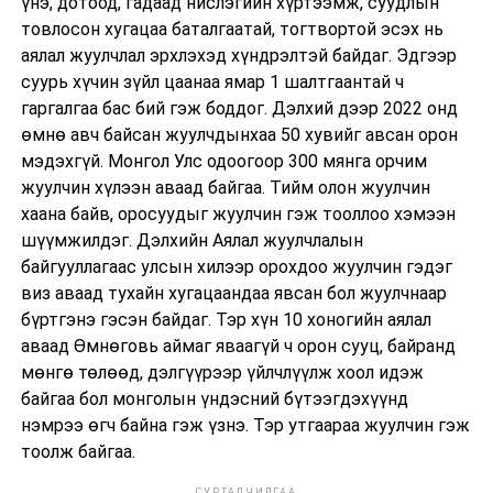
үнэ, дотоод, гадаад нислэгийн хүртээмж, суудлын
товлосон хугацаа баталгаатай, тогтвортой эсэх нь
аялал жуулчлал эрхлэхэд хүндрэлтэй байдаг. Эдгээр
суурь хүчин зүйл цаанаа ямар 1 шалтгаантай ч
гаргалгаа бас бий гэж боддог. Дэлхий дээр 2022 онд
өмнө авч байсан жуулчдынхаа 50 хувийг авсан орон
мэдэхгүй. Монгол Улс одоогоор 300 мянга орчим
жуулчин хүлээн аваад байгаа. Тийм олон жуулчин
хаана байв, оросуудыг жуулчин гэж тооллоо хэмээн
шүүмжилдэг. Дэлхийн Аялал жуулчлалын
байгууллагаас улсын хилээр орохдоо жуулчин гэдэг
виз аваад тухайн хугацаандаа явсан бол жуулчнаар
бүртгэнэ гэсэн байдаг. Тэр хүн 10 хоногийн аялал
аваад Өмнөговь аймаг яваагүй ч орон сууц, байранд
мөнгө төлөөд, дэлгүүрээр үйлчлүүлж хоол идэж
байгаа бол монголын үндэсний бүтээгдэхүүнд
нэмрээ өгч байна гэж үзнэ. Тэр утгаараа жуулчин гэж
тоолж байгаа.
СУРТАЛЧИЛГАА