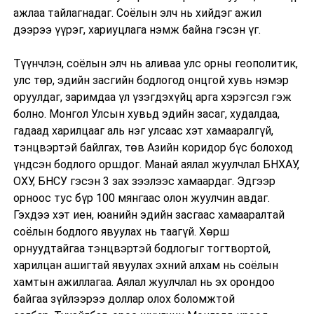
ажлаа тайлагнадаг. Соёлын элч нь хийдэг ажил
дээрээ үүрэг, хариуцлага нэмж байна гэсэн үг.
Түүнчлэн, соёлын элч нь аливаа улс орны геополитик,
улс төр, эдийн засгийн бодлогод онцгой хувь нэмэр
оруулдаг, заримдаа үл үзэгдэхүйц арга хэрэгсэл гэж
болно. Монгол Улсын хувьд эдийн засаг, худалдаа,
гадаад харилцааг аль нэг улсаас хэт хамааралгүй,
тэнцвэртэй байлгах, төв Азийн коридор бүс болоход
үндсэн бодлого оршдог. Манай аялал жуулчлал БНХАУ,
ОХУ, БНСУ гэсэн 3 зах зээлээс хамаардаг. Эдгээр
орноос тус бүр 100 мянгаас олон жуулчин авдаг.
Гэхдээ хэт иен, юанийн эдийн засгаас хамааралтай
соёлын бодлого явуулах нь таагүй. Хөрш
орнуудтайгаа тэнцвэртэй бодлогыг тогтвортой,
харилцан ашигтай явуулах эхний алхам нь соёлын
хамтын ажиллагаа. Аялал жуулчлал нь эх орондоо
байгаа зүйлээрээ доллар олох боломжтой