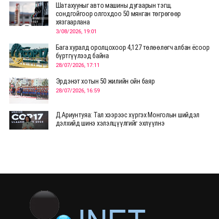
Шатахууныг авто машины дугаарын тэгш,
сондгойгоор олгохдоо 50 мянган төгрөгөөр
хязгаарлана
3/08/2026, 19:01
Бага хуралд оролцохоор 4,127 төлөөлөгч албан ёсоор
бүртгүүлээд байна
28/07/2026, 17:11
Эрдэнэт хотын 50 жилийн ойн баяр
28/07/2026, 16:59
Д.Ариунтуяа: Тал хээрээс хүргэх Монголын шийдэл
дэлхийд шинэ хэлэлцүүлгийг эхлүүлнэ
28/07/2026, 12:09
СЭЛЭНГЭ: МОНЦАМЭ-гийн анхны мэдээ дамжуулсан
түүхэн байр хадгалагдаж байна
28/07/2026, 12:06
Монгол Улсад энэ оны эхний хагас жилд 417.6 мянган
жуулчин иржээ
28/07/2026, 12:04
ХӨВСГӨЛ Нутгийн зөвлөлөөс МУАЖ Д.Цэрэндарьзавт