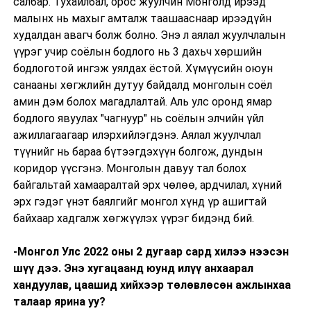
салбар. Тухайлбал, орос жуулчин Монголд ирээд
малынх нь махыг амталж таашааснаар ирээдүйн
худалдан авагч болж болно. Энэ л аялал жуулчлалын
үүрэг учир соёлын бодлого нь 3 дахьч хөршийн
бодлоготой ингэж уялдах ёстой. Хүмүүсийн оюун
санааны хөгжлийн дутуу байдалд монголын соёл
амин дэм болох магадлалтай. Аль улс оронд ямар
бодлого явуулах "чагнуур" нь соёлын элчийн үйл
ажиллагаагаар илэрхийлэгдэнэ. Аялал жуулчлал
түүнийг нь бараа бүтээгдэхүүн болгож, дундын
коридор үүсгэнэ. Монголын давуу тал болох
байгальтай хамааралтай эрх чөлөө, ардчилал, хүний
эрх гэдэг үнэт баялгийг монгол хүнд үр ашигтай
байхаар хадгалж хөгжүүлэх үүрэг бидэнд бий.
-Монгол Улс 2022 оны 2 дугаар сард хилээ нээсэн
шүү дээ. Энэ хугацаанд юунд илүү анхаарал
хандуулав, цаашид хийхээр төлөвлөсөн ажлынхаа
талаар ярина уу?