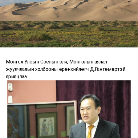
Монгол Улсын Соёлын элч, Монголын аялал
жуулчлалын холбооны ерөнхийлөгч Д.Гантөмөртэй
ярилцлаа.