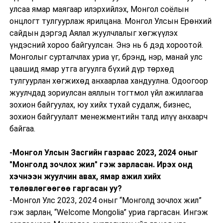
улсаа ямар маягаар илэрхийлэх, Монгол соёлын
онцлогт тулгуурлаж ярилцана. Монгол Улсын Ерөнхий
сайдын дэргэд Аялал жуулчлалыг хөгжүүлэх
үндэсний хороо байгуулсан. Энэ нь 6 дэд хороотой.
Монголыг сурталчлах уриа үг, брэнд, нэр, манай улс
цаашид ямар утга агуулга бүхий дүр төрхөд
тулгуурлан хөгжихөд анхаарлаа хандуулна. Одоогоор
жуулчдад зориулсан аяллын тогтмол үйл ажиллагаа
зохион байгуулах, юу хийх тухай судалж, бизнес,
зохион байгуулалт менежментийн талд илүү анхаарч
байгаа.
-Монгол Улсын
Засгийн газраас 2023, 2024 оныг
"Монголд зочлох жил" гэж зарласан. Ирэх онд
хэчнээн жуулчин авах, ямар ажил хийх
төлөвлөгөөгөө гаргасан уу?
-Монгол Улс 2023, 2024 оныг “Монголд зочлох жил”
гэж зарлан, “Welcome Mongolia” уриа гаргасан. Ингэж