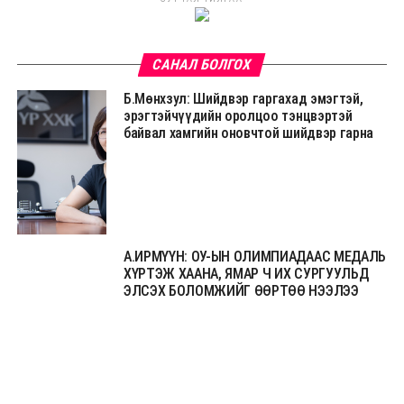
САНАЛ БОЛГОХ
Б.Мөнхзул: Шийдвэр гаргахад эмэгтэй,
эрэгтэйчүүдийн оролцоо тэнцвэртэй
байвал хамгийн оновчтой шийдвэр гарна
А.ИРМҮҮН: ОУ-ЫН ОЛИМПИАДААС МЕДАЛЬ
ХҮРТЭЖ ХААНА, ЯМАР Ч ИХ СУРГУУЛЬД
ЭЛСЭХ БОЛОМЖИЙГ ӨӨРТӨӨ НЭЭЛЭЭ