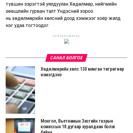
түвшин зэрэгтэй уялдуулан Хөдөлмөр, нийгмийн
зөвшлийн гурван талт Үндэсний хороо
нь хөдөлмөрийн хөлсний доод хэмжээг хоёр жилд
нэг удаа тогтоодог.
СУРТАЛЧИЛГАА
САНАЛ БОЛГОХ
Хөдөлмөрийн хөлс 130 мянган төгрөгөөр
нэмэгдэнэ
Монгол, Вьетнамын Засгийн газрын
комиссын 18 дугаар хуралдаан болж
байна