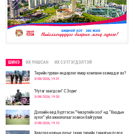
ШИНЭ
ИХ УНШСАН
ИХ СЭТГЭГДЭЛТЭЙ
Төрийн гурван өндөрлөг ямар компани эзэмшдэг вэ?
3/08/2026, 19:31
“Нутаг заагдсан” С.Зориг
3/08/2026, 19:30
Дэлхийн өвд бүртгэсэн “Чихэртийн зоо”-нд “Хаадын
хүлэг” үйл ажиллагааг зохион байгуулав
3/08/2026, 19:10
Хөвсгөл нуурын лусыг тахих төрийн тахилгын ёслол