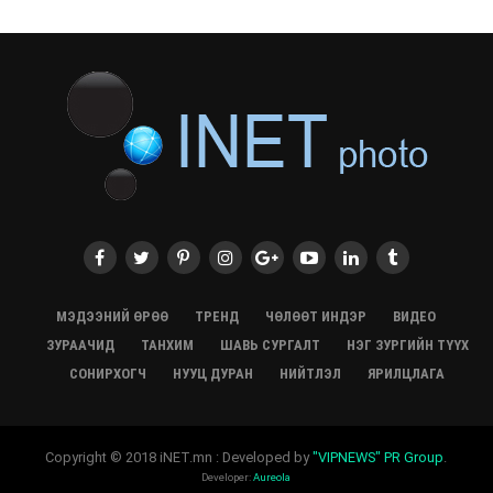
28/07/2026, 12:06
Монгол Улсад энэ оны эхний хагас жилд 417.6 мянган
жуулчин иржээ
28/07/2026, 12:04
ХӨВСГӨЛ Нутгийн зөвлөлөөс МУАЖ Д.Цэрэндарьзавт
2 өрөө байр олгоно
20/07/2026, 19:22
ХӨВСГӨЛ Нутгийн зөвлөлөөс МУАЖ Д.Цэрэндарьзавт
2 өрөө байр олгоно
20/07/2026, 19:21
Тажикистан Улсын Ерөнхийлөгч төрийн айлчлал
хийхээр хүрэлцэн ирлээ
МЭДЭЭНИЙ ӨРӨӨ
ТРЕНД
ЧӨЛӨӨТ ИНДЭР
ВИДЕО
20/07/2026, 19:19
ЗУРААЧИД
ТАНХИМ
ШАВЬ СУРГАЛТ
НЭГ ЗУРГИЙН ТҮҮХ
Испанийн шигшээ баг ДАШТ-д хоёр дахь удаагаа
СОНИРХОГЧ
НУУЦ ДУРАН
НИЙТЛЭЛ
ЯРИЛЦЛАГА
түрүүллээ
20/07/2026, 16:22
“Монгол бахархал-Адууны соёл” гэрэл зургийн
Copyright © 2018 iNET.mn : Developed by
"VIPNEWS" PR Group
.
үзэсгэлэн нээгдлээ
Developer:
Aureola
20/07/2026, 16:20