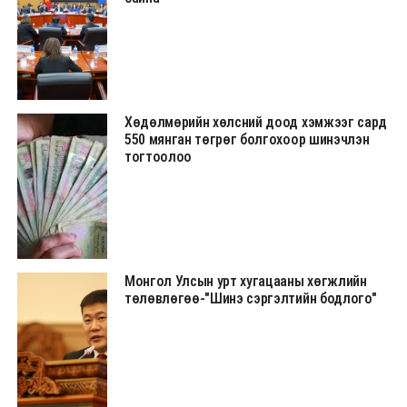
Хөдөлмөрийн хөлсний доод хэмжээг сард
550 мянган төгрөг болгохоор шинэчлэн
тогтоолоо
Монгол Улсын урт хугацааны хөгжлийн
төлөвлөгөө-"Шинэ сэргэлтийн бодлого"