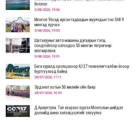
боллоо
3/08/2026, 19:06
Монгол Улсад ирсэн гадаадын жуулчдын тоо 568.9
мянгад хүрчээ
3/08/2026, 19:03
Шатахууныг авто машины дугаарын тэгш,
сондгойгоор олгохдоо 50 мянган төгрөгөөр
хязгаарлана
3/08/2026, 19:01
Бага хуралд оролцохоор 4,127 төлөөлөгч албан ёсоор
бүртгүүлээд байна
28/07/2026, 17:11
Эрдэнэт хотын 50 жилийн ойн баяр
28/07/2026, 16:59
Д.Ариунтуяа: Тал хээрээс хүргэх Монголын шийдэл
дэлхийд шинэ хэлэлцүүлгийг эхлүүлнэ
28/07/2026, 12:09
СЭЛЭНГЭ: МОНЦАМЭ-гийн анхны мэдээ дамжуулсан
түүхэн байр хадгалагдаж байна