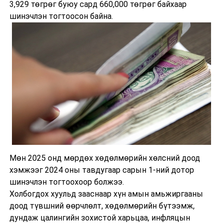
3,929 төгрөг буюу сард 660,000 төгрөг байхаар
шинэчлэн тогтоосон байна.
Мөн 2025 онд мөрдөх хөдөлмөрийн хөлсний доод
хэмжээг 2024 оны тавдугаар сарын 1-ний дотор
шинэчлэн тогтоохоор болжээ.
Холбогдох хуульд зааснаар хүн амын амьжиргааны
доод түвшний өөрчлөлт, хөдөлмөрийн бүтээмж,
дундаж цалингийн зохистой харьцаа, инфляцын