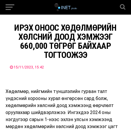
ИРЭХ ОНООС ХӨДӨЛМӨРИЙН
ХӨЛСНИЙ ДООД ХЭМЖЭЭГ
660,000 ТӨГРӨГ БАЙХААР
ТОГТООЖЭЭ
15/11/2023, 15:42
Хөдөлмөр, нийгмийн түншлэлийн гурван талт
үндэсний хорооны хурал өнгөрсөн сард болж,
хөдөлмөрийн хөлсний доод хэмжээнд өөрчлөлт
оруулахаар шийдвэрлэжээ. Ингэхдээ 2024 оны
нэгдүгээр сарын 1-нээс эхлэн улсын хэмжээнд
мөрдөн хөдөлмөрийн хөлсний доод хэмжээг цагт