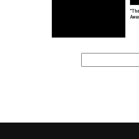
"The
Awa
"Урт цагаан” үйлчилгээний төвийг
дахин төлөвлөх уралдаанд
ирүүлсэн бүтээлүүдэд иргэдээс
санал авч байна