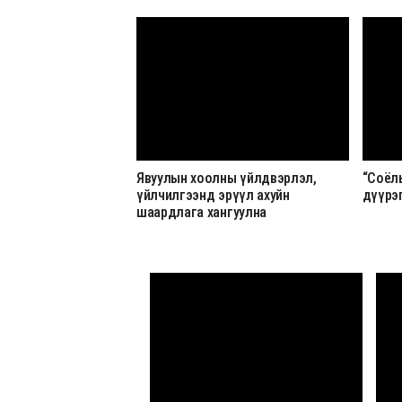
Явуулын хоолны үйлдвэрлэл,
“Соёлы
үйлчилгээнд эрүүл ахуйн
дүүрэ
шаардлага хангуулна