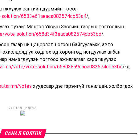
өгжүүлэх сангийн дүрмийн төсөл
te-solution/6583e61aeaca082574cb53a4
/,
уулах тухай" Монгол Улсын Засгийн газрын тогтоолын
ote/vote-solution/658d34f3eaca082574cb53bd
/,
осон газар нь цэцэрлэг, ногоон байгууламж, авто
тохиолдолд үл хөдлөх эд хөрөнгөд ногдуулах албан
иар нэмэгдүүлэн тогтоох ажиллагааг хэрэгжүүлэх
atar.mn/vote/vote-solution/658d38a9eaca082574cb53be
/-д
aatar.mn/votes
хуудсаар дэлгэрэнгүй танилцан, холбогдох
СУРТАЛЧИЛГАА
САНАЛ БОЛГОХ