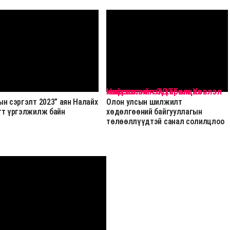
Нийслэлийн ЗДТГ-ын Хэвлэл мэдээлэлтэй харилцах хэлтэс
н сэргэлт 2023” аян Налайх
Олон улсын шилжилт
гт үргэлжилж байн
хөдөлгөөний байгууллагын
төлөөллүүдтэй санал солилцлоо