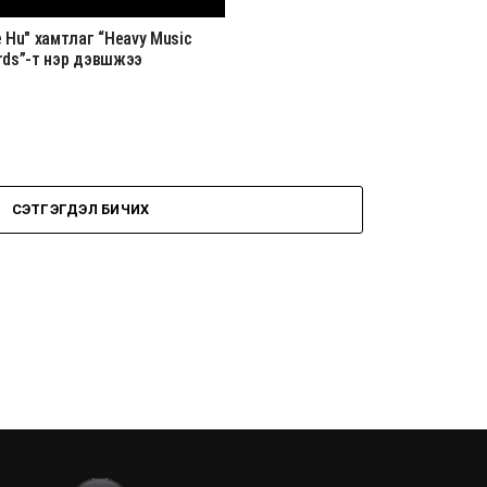
 Hu" хамтлаг “Heavy Music
rds”-т нэр дэвшжээ
СЭТГЭГДЭЛ БИЧИХ