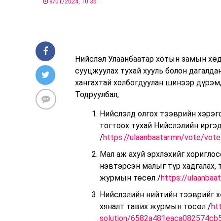
8/01/2024, 10:35
Нийслэл Улаанбаатар хотын замын хөд
сууцжуулах тухай хууль болон дагалда
хангахтай холбогдуулан шинээр дүрэм
Тодруулбал,
Нийслэлд олгох тээврийн хэрэг
тогтоох тухай Нийслэлийн иргэ
/
https://ulaanbaatar.mn/vote/vo
Мал аж ахуй эрхлэхийг хориглос
нэвтэрсэн малыг түр хадгалах, 
журмын төсөл /
https://ulaanba
Нийслэлийн нийтийн тээврийг хө
хяналт тавих журмын төсөл /
ht
solution/6582a481eaca082574cb