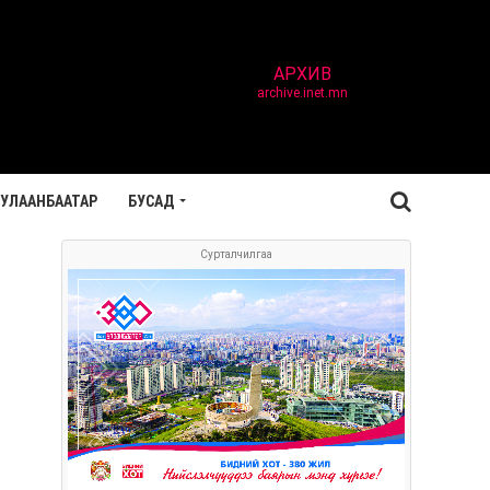
АРХИВ
archive.inet.mn
УЛААНБААТАР
БУСАД
Сурталчилгаа