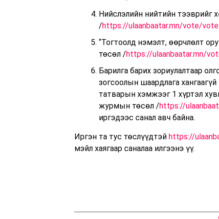
Нийслэлийн нийтийн тээврийг х
/
https://ulaanbaatar.mn/vote/vo
“Тогтоолд нэмэлт, өөрчлөлт ор
төсөл /
https://ulaanbaatar.mn/v
Барилга барих зориулалтаар олг
зогсоолын шаардлага хангаагүй 
татварын хэмжээг 1 хүртэл хув
журмын төсөл /
https://ulaanba
иргэдээс санал авч байна.
Иргэн та тус төслүүдтэй
https://ulaanb
мэйл хаягаар саналаа илгээнэ үү.