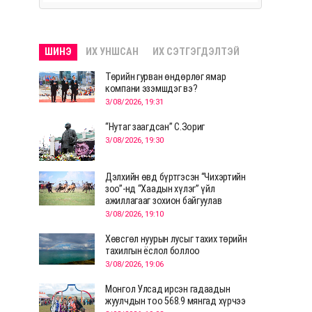
ШИНЭ
ИХ УНШСАН
ИХ СЭТГЭГДЭЛТЭЙ
Төрийн гурван өндөрлөг ямар
компани эзэмшдэг вэ?
3/08/2026, 19:31
“Нутаг заагдсан” С.Зориг
3/08/2026, 19:30
Дэлхийн өвд бүртгэсэн “Чихэртийн
зоо”-нд “Хаадын хүлэг” үйл
ажиллагааг зохион байгуулав
3/08/2026, 19:10
Хөвсгөл нуурын лусыг тахих төрийн
тахилгын ёслол боллоо
3/08/2026, 19:06
Монгол Улсад ирсэн гадаадын
жуулчдын тоо 568.9 мянгад хүрчээ