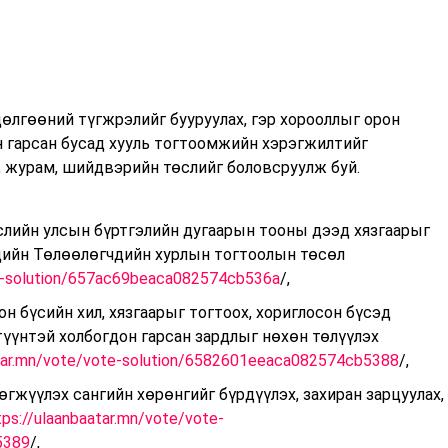
өлгөөний түгжрэлийг бууруулах, гэр хорооллыг орон
н гарсан бусад хууль тогтоомжийн хэрэгжилтийг
, журам, шийдвэрийн төслийг боловсруулж буй.
слийн улсын бүртгэлийн дугаарын тооны дээд хязгаарыг
дийн Төлөөлөгчдийн хурлын тогтоолын төсөл
te-solution/657ac69beaca082574cb536a
/,
он бүсийн хил, хязгаарыг тогтоох, хориглосон бүсэд
түүнтэй холбогдон гарсан зардлыг нөхөн төлүүлэх
atar.mn/vote/vote-solution/6582601eeaca082574cb5388
/,
гжүүлэх сангийн хөрөнгийг бүрдүүлэх, захиран зарцуулах,
tps://ulaanbaatar.mn/vote/vote-
5389
/,