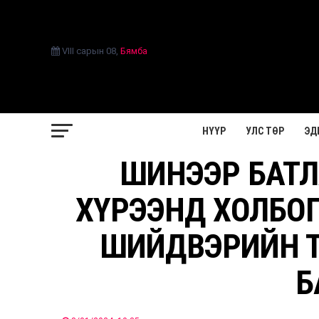
VIII сарын 08
,
Бямба
НҮҮР
УЛС ТӨР
ЭД
ШИНЭЭР БАТЛ
ХҮРЭЭНД ХОЛБОГ
ШИЙДВЭРИЙН Т
Б