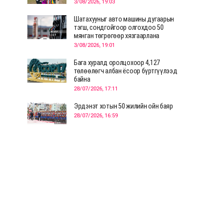
3/08/2026, 19:03
Шатахууныг авто машины дугаарын
тэгш, сондгойгоор олгохдоо 50
мянган төгрөгөөр хязгаарлана
3/08/2026, 19:01
Бага хуралд оролцохоор 4,127
төлөөлөгч албан ёсоор бүртгүүлээд
байна
28/07/2026, 17:11
Эрдэнэт хотын 50 жилийн ойн баяр
28/07/2026, 16:59
Д.Ариунтуяа: Тал хээрээс хүргэх
Монголын шийдэл дэлхийд шинэ
хэлэлцүүлгийг эхлүүлнэ
28/07/2026, 12:09
СЭЛЭНГЭ: МОНЦАМЭ-гийн анхны
мэдээ дамжуулсан түүхэн байр
хадгалагдаж байна
28/07/2026, 12:06