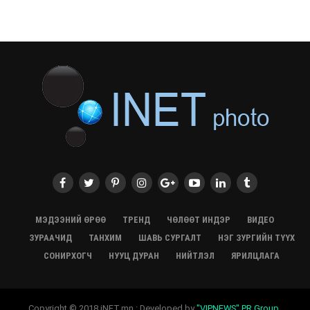
СЭЛЭНГЭ: МОНЦАМЭ-гийн анхны мэдээ дамжуулсан
түүхэн байр хадгалагдаж байна
28/07/2026, 12:06
Монгол Улсад энэ оны эхний хагас жилд 417.6 мянган
жуулчин иржээ
28/07/2026, 12:04
ХӨВСГӨЛ Нутгийн зөвлөлөөс МУАЖ Д.Цэрэндарьзавт
2 өрөө байр олгоно
20/07/2026, 19:22
ХӨВСГӨЛ Нутгийн зөвлөлөөс МУАЖ Д.Цэрэндарьзавт
2 өрөө байр олгоно
20/07/2026, 19:21
Тажикистан Улсын Ерөнхийлөгч төрийн айлчлал
хийхээр хүрэлцэн ирлээ
МЭДЭЭНИЙ ӨРӨӨ
ТРЕНД
ЧӨЛӨӨТ ИНДЭР
ВИДЕО
20/07/2026, 19:19
ЗУРААЧИД
ТАНХИМ
ШАВЬ СУРГАЛТ
НЭГ ЗУРГИЙН ТҮҮХ
Испанийн шигшээ баг ДАШТ-д хоёр дахь удаагаа
СОНИРХОГЧ
НУУЦ ДУРАН
НИЙТЛЭЛ
ЯРИЛЦЛАГА
түрүүллээ
20/07/2026, 16:22
“Монгол бахархал-Адууны соёл” гэрэл зургийн
Copyright © 2018 iNET.mn : Developed by
"VIPNEWS" PR Group
.