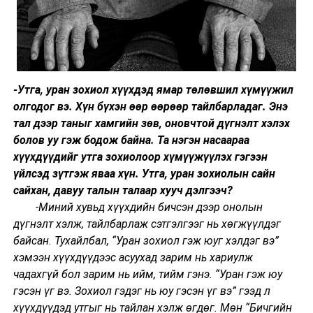
-Утга, уран зохиол хүүхдэд ямар төлөвшил хүмүүжил
олгодог вэ. Хүн бүхэн өөр өөрөөр тайлбарладаг. Энэ
тал дээр таныг хамгийн зөв, оновчтой дүгнэлт хэлэх
болов уу гэж бодож байна. Та нэгэн насаараа
хүүхдүүдийг утга зохиолоор хүмүүжүүлэх гэгээн
үйлсэд зүтгэж яваа хүн. Утга, уран зохиолын сайн
сайхан, давуу талын талаар хууч дэлгээч?
-Миний хувьд хүүхдийн бичсэн дээр онолын
дүгнэлт хэлж, тайлбарлаж сэтгэлгээг нь хөгжүүлдэг
байсан. Тухайлбал, “Уран зохиол гэж юуг хэлдэг вэ”
хэмээн хүүхдүүдээс асуухад зарим нь хариулж
чадахгүй бол зарим нь ийм, тийм гэнэ. “Уран гэж юу
гэсэн үг вэ. Зохиол гэдэг нь юу гэсэн үг вэ” гээд л
хүүхдүүдэд утгыг нь тайлан хэлж өгдөг. Мөн “Бичгийн