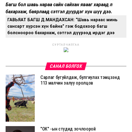
Багш бол шавь нараа сайн сайхан явааг хараад л
бахархаж, баярлаад сэтгэл дүүрдэг хүн шүү дээ.
ГАВЬЯАТ БАГШ Д.МАНДАХСАН: “Шавь нараас минь
сансарт хүрсэн хүн байна” гэж бодохоор багш
болсноороо бахархаж, сэтгэл дүүрээд ирдэг дээ
СУРТАЛЧИЛГАА
САНАЛ БОЛГОХ
Сарлаг бугуйлдаж, булгиулах тэмцээнд
113 малчин залуу оролцов
"ОК" -ын студид зочлоорой