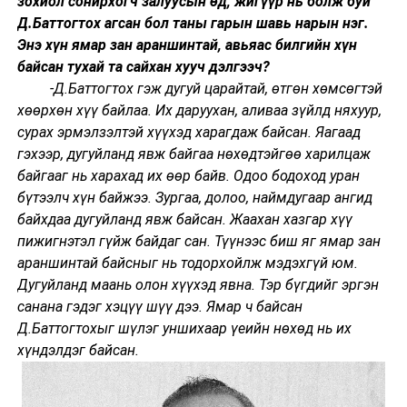
зохиол сонирхогч залуусын өд, жигүүр нь болж буй
Д.Баттогтох агсан бол таны гарын шавь нарын нэг.
Энэ хүн ямар зан араншинтай, авьяас билгийн хүн
байсан тухай та сайхан хууч дэлгээч?
-Д.Баттогтох гэж дугуй царайтай, өтгөн хөмсөгтэй
хөөрхөн хүү байлаа. Их даруухан, аливаа зүйлд няхуур,
сурах эрмэлзэлтэй хүүхэд харагдаж байсан. Яагаад
гэхээр, дугуйланд явж байгаа нөхөдтэйгөө харилцаж
байгааг нь харахад их өөр байв. Одоо бодоход уран
бүтээлч хүн байжээ. Зургаа, долоо, наймдугаар ангид
байхдаа дугуйланд явж байсан. Жаахан хазгар хүү
пижигнэтэл гүйж байдаг сан. Түүнээс биш яг ямар зан
араншинтай байсныг нь тодорхойлж мэдэхгүй юм.
Дугуйланд маань олон хүүхэд явна. Тэр бүгдийг эргэн
санана гэдэг хэцүү шүү дээ. Ямар ч байсан
Д.Баттогтохыг шүлэг уншихаар үеийн нөхөд нь их
хүндэлдэг байсан.