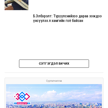
Б.Элбэрэлт: Түрүүлснийхээ дараа ээждээ
үнсүүлэх л хамгийн гоё байсан
СЭТГЭГДЭЛ БИЧИХ
Сурталчилгаа