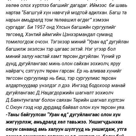
хөлөө олох хүртлээ багшийг дагадаг. Иймээс би шавь
нартаа “Багшгүй хүн навчгүй модтой адилхан. Багш та
нарын амьдралд том төлөвшил өгдөг” хэмээн
сургадаг. Би 1957 онд Улсын багшийн сургуулийг
төгсөөд, Хэнтий аймгийн Цэнхэрмандал суманд
томилогдож очсон. Тэгэхээр миний “Уран өд” дугуйлан
багшилж эхэлсэн тэр цагаас эхтэй. Нэг үгээр бол
миний залуу настай хамт төрсөн дугуйлан. Үүний үр
дүнд, дугуйлангаас минь олон сайхан зохиолч, яруу
найрагч, сэтгүүлч төрөн гарсан. Ер нь аливаа хүнийг
төгссөн сургуулиар нь биш, тэр сургуулиас төрсөн
алдартнуудаар үнэлдэг л дээ. Ингээд бодохоор манай
дугуйлангаас Д.Нацагдоржийн шагналт зохиолч
Д.Баянтунгалаг болон саяхан Төрийн шагнал хүртсэн
С.Оюун гээд нэр дурдаад байвал олон хүн төрсөн уяа.
-Таны байгуулсан “Уран өд” дугуйлангаас олон хүн
жигүүрлэж, амьдралд хөл тавьжээ. Уншигчдынхаа
оюун санаанд амь халуун шүлгүүд нь уншигдаж, утга