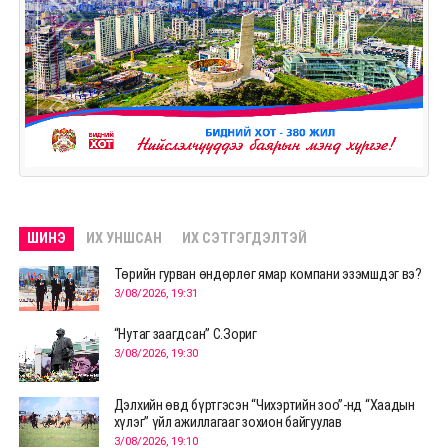
ШИНЭ
ИХ УНШСАН
ИХ СЭТГЭГДЭЛТЭЙ
Төрийн гурван өндөрлөг ямар компани эзэмшдэг вэ?
3/08/2026, 19:31
“Нутаг заагдсан” С.Зориг
3/08/2026, 19:30
Дэлхийн өвд бүртгэсэн “Чихэртийн зоо”-нд “Хаадын
хүлэг” үйл ажиллагааг зохион байгуулав
3/08/2026, 19:10