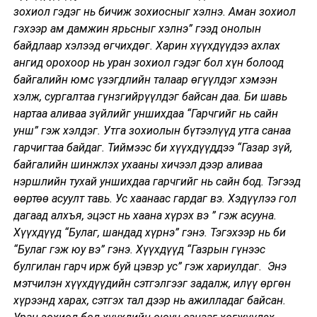
зохиол гэдэг нь бичиж зохиосныг хэлнэ. Аман зохиол
гэхээр ам дамжин ярьсныг хэлнэ” гээд онолын
байдлаар хэлээд өгчихдөг. Харин хүүхдүүдээ ахлах
ангид орохоор нь уран зохиол гэдэг бол хүн болоод
байгалийн юмс үзэгдлийн талаар өгүүлдэг хэмээн
хэлж, сургалтаа гүнзгийрүүлдэг байсан даа. Би шавь
нартаа аливаа зүйлийг уншихдаа “Гарчгийг нь сайн
унш” гэж хэлдэг. Утга зохиолын бүтээлүүд утга санаа
гарчигтаа байдаг. Тиймээс би хүүхдүүддээ “Газар зүй,
байгалийн шинжлэх ухааны хичээл дээр аливаа
нэршлийн тухай уншихдаа гарчгийг нь сайн бод. Тэгээд
өөртөө асуулт тавь. Ус хаанаас гардаг вэ. Хэдүүлээ гол
дагаад алхъя, эцэст нь хаана хүрэх вэ ” гэж асууна.
Хүүхдүүд “Булаг, шандад хүрнэ” гэнэ. Тэгэхээр нь би
“Булаг гэж юу вэ” гэнэ. Хүүхдүүд “Газрын гүнээс
булгилан гарч ирж буй цэвэр ус” гэж хариулдаг. Энэ
мэтчилэн хүүхдүүдийн сэтгэлгээг задалж, илүү өргөн
хүрээнд харах, сэтгэх тал дээр нь ажилладаг байсан.