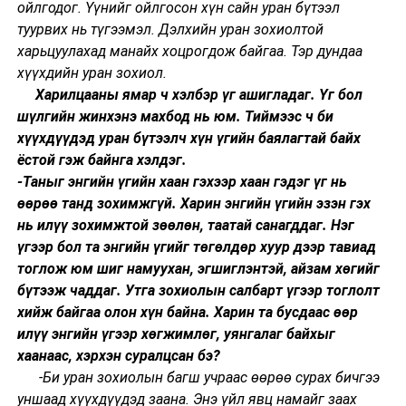
ойлгодог. Үүнийг ойлгосон хүн сайн уран бүтээл
туурвих нь түгээмэл. Дэлхийн уран зохиолтой
харьцуулахад манайх хоцрогдож байгаа. Тэр дундаа
хүүхдийн уран зохиол.
Харилцааны ямар ч хэлбэр үг ашигладаг. Үг бол
шүлгийн жинхэнэ махбод нь юм. Тиймээс ч би
хүүхдүүдэд уран бүтээлч хүн үгийн баялагтай байх
ёстой гэж байнга хэлдэг.
-Таныг энгийн үгийн хаан гэхээр хаан гэдэг үг нь
өөрөө танд зохимжгүй. Харин энгийн үгийн эзэн гэх
нь илүү зохимжтой зөөлөн, таатай санагддаг. Нэг
үгээр бол та энгийн үгийг төгөлдөр хуур дээр тавиад
тоглож юм шиг намуухан, эгшиглэнтэй, айзам хөгийг
бүтээж чаддаг. Утга зохиолын салбарт үгээр тоглолт
хийж байгаа олон хүн байна. Харин та бусдаас өөр
илүү энгийн үгээр хөгжимлөг, уянгалаг байхыг
хаанаас, хэрхэн суралцсан бэ?
-Би уран зохиолын багш учраас өөрөө сурах бичгээ
уншаад хүүхдүүдэд заана. Энэ үйл явц намайг заах