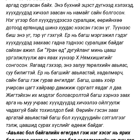
аргад сургасан байх. Энэ бүхний эцэст дүгнээд хэлэхэд,
хүүхдүүдэд хичээл заасан нь намайг сайн болгосон.
Нэг үгээр бол хүүхдүүдээсээ суралцаж, өөрийнхөө
дотоод ертөнцөд шинэ хуудас нээсэн гэсэн үг. Түүнээс
биш энэ үг, тэр үг гэхгүй. Ер нь багш мэргэжил гэдэг
хүүхдүүдэд заахаас гадна тэднээс суралцаж байдаг
сайхан ажил. Би “Уран өд” дугуйланг минь цааш
үргэлжлүүлж авч явах хүнээр Х.Нямхишигийг
сонгосон. Яагаад гэхээр, энэ залуу төрөлхийн авьяас,
суу билигтэй. Ер нь багшийг авьяастай, хөдөлмөрч,
сайн багш гэж гурав ангилдаг. Багш, шавь хоёр
учирсан цагт хайраар дамжиж сургалт явдаг л даа.
Жигтэйхэн их мэдлэг боловсролтой багш хэрнээ заах
арга нь муу учраас хүүхдүүдэд хичээлээ ойлгуулж
чадахгүй байх тохиолдол бий. Өөрийн гэсэн заах
аргатай авьяастай багш бол хүүхдүүдийн сэтгэлгээг
тэлж, цаашид сурах хүслийг өдөөж байдаг.
-Авьяас бол байгалийн өгөгдөл гэж нэг хэсэг нь ярих