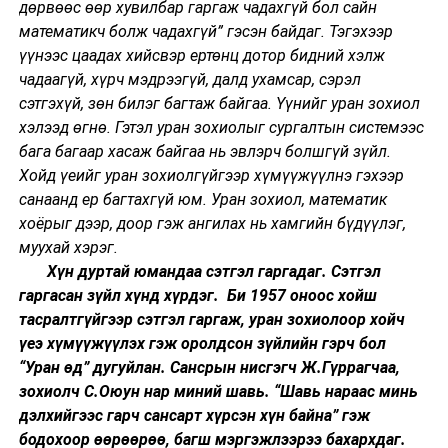
дөрвөөс өөр хувилбар гаргаж чадахгүй бол сайн
математикч болж чадахгүй” гэсэн байдаг. Тэгэхээр
үүнээс цаадах хийсвэр ертөнц дотор бидний хэлж
чадаагүй, хүрч мэдрээгүй, далд ухамсар, сэрэл
сэтгэхүй, зөн билэг багтаж байгаа. Үүнийг уран зохиол
хэлээд өгнө. Гэтэл уран зохиолыг сургалтын системээс
бага багаар хасаж байгаа нь эвлэрч болшгүй зүйл.
Хойд үеийг уран зохиолгүйгээр хүмүүжүүлнэ гэхээр
санаанд ер багтахгүй юм. Уран зохиол, математик
хоёрыг дээр, доор гэж ангилах нь хамгийн бүдүүлэг,
муухай хэрэг.
Хүн дуртай юмандаа сэтгэл гаргадаг. Сэтгэл
гаргасан зүйл хүнд хүрдэг. Би 1957 оноос хойш
тасралтгүйгээр сэтгэл гаргаж, уран зохиолоор хойч
үеэ хүмүүжүүлэх гэж оролдсон зүйлийн гэрч бол
“Уран өд” дугуйлан. Сансрын нисгэгч Ж.Гүррагчаа,
зохиолч С.Оюун нар миний шавь. “Шавь нараас минь
дэлхийгээс гарч сансарт хүрсэн хүн байна” гэж
бодохоор өөрөөрөө, багш мэргэжлээрээ бахархдаг.