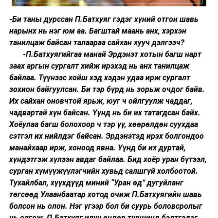
-Би таны дурссан П.Батхуяг гэдэг хүний отгон шавь
нарынх нь нэг юм аа. Багштай маань анх, хэрхэн
танилцаж байсан талаараа сайхан хууч дэлгээч?
-П.Батхуягийгаа манай Эрдэнэт хотын багш нарт
заах аргын сургалт хийж ирэхэд нь анх танилцаж
байлаа. Түүнээс хойш хэд хэдэн удаа ирж сургалт
зохион байгуулсан. Би тэр бүрд нь зорьж очдог байв.
Их сайхан оновчтой ярьж, юуг ч ойлгуулж чаддаг,
чадвартай хүн байсан. Үүнд нь би их татагдсан байх.
Хоёулаа багш болохоор ч тэр үү, хөөрөлдөн суухдаа
сэтгэл их нийлдэг байсан. Эрдэнэтэд ирэх болгондоо
манайхаар ирж, хоноод явна. Үүнд би их дуртай,
хүндэтгэж хүлээн авдаг байлаа. Бид хоёр уран бүтээл,
сурган хүмүүжүүлэгчийн хувьд салшгүй холбоотой.
Тухайлбал, хүүхдүүд миний “Уран өд” дугуйланг
төгсөөд Улаанбаатар хотод очиж П.Батхуягийн шавь
болсон нь олон. Нэг үгээр бол би суурь боловсролыг
нь олгож, П.Батхуяг илүү өндөр түвшинд бэлтгэдэг