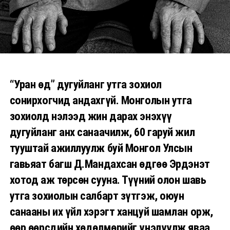
“Уран өд” дугуйланг утга зохиол
сонирхогчид андахгүй. Монголын утга
зохиолд нэлээд жин дарах энэхүү
дугуйланг анх санаачилж, 60 гаруй жил
тууштай ажиллуулж буй Монгол Улсын
гавьяат багш Д.Мандахсан өдгөө Эрдэнэт
хотод аж төрсөн сууна. Түүний олон шавь
утга зохиолын салбарт зүтгэж, оюун
санааны их үйл хэрэгт ханцуй шамлан орж,
өөр өөрсдийн хөдөлмөрийг үнэлүүлж яваа