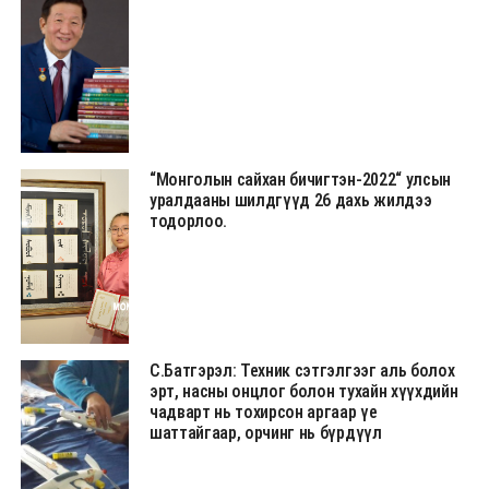
“Монголын сайхан бичигтэн-2022“ улсын
уралдааны шилдгүүд 26 дахь жилдээ
тодорлоо.
С.Батгэрэл: Техник сэтгэлгээг аль болох
эрт, насны онцлог болон тухайн хүүхдийн
чадварт нь тохирсон аргаар үе
шаттайгаар, орчинг нь бүрдүүл