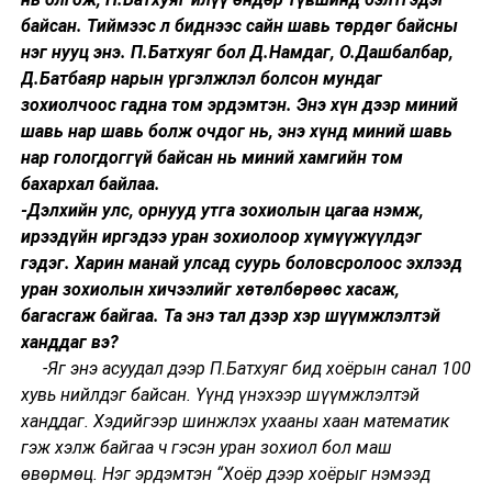
байсан. Тиймээс л биднээс сайн шавь төрдөг байсны
нэг нууц энэ. П.Батхуяг бол Д.Намдаг, О.Дашбалбар,
Д.Батбаяр нарын үргэлжлэл болсон мундаг
зохиолчоос гадна том эрдэмтэн. Энэ хүн дээр миний
шавь нар шавь болж очдог нь, энэ хүнд миний шавь
нар гологдоггүй байсан нь миний хамгийн том
бахархал байлаа.
-Дэлхийн улс, орнууд утга зохиолын цагаа нэмж,
ирээдүйн иргэдээ уран зохиолоор хүмүүжүүлдэг
гэдэг. Харин манай улсад суурь боловсролоос эхлээд
уран зохиолын хичээлийг хөтөлбөрөөс хасаж,
багасгаж байгаа. Та энэ тал дээр хэр шүүмжлэлтэй
ханддаг вэ?
-Яг энэ асуудал дээр П.Батхуяг бид хоёрын санал 100
хувь нийлдэг байсан. Үүнд үнэхээр шүүмжлэлтэй
ханддаг. Хэдийгээр шинжлэх ухааны хаан математик
гэж хэлж байгаа ч гэсэн уран зохиол бол маш
өвөрмөц. Нэг эрдэмтэн “Хоёр дээр хоёрыг нэмээд