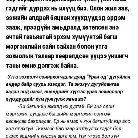
гэдгийг дурдах нь илүүц биз. Олон жил аав,
ээжийн алдрай бяцхан хүүхдүүдэд эрдэм
зааж, ирээдүйн амьдралд хөтөлсөн энэ
ачтай гавьяатай эрхэм хүмүүнтэй багш
мэргэжлийн сайн сайхан болон утга
зохиолын талаар хөөрөлдсөн үүцээ уншигч
таны өмнө дэлгэж байна.
-Утга зохиолч сонирхогчдын дунд “Уран өд” дугуйлан
өндөр байр суурь эзэлдэг. Та энэхүү дугуйлангаа
хэдэн онд нээж, өнөөдрийг хүртэл уран зохиолоор
хүүхдүүдийг хүмүүжүүлж явна вэ?
-Би багшийн ажилд их дуртай. Би энэ олон
мэргэжил дундаас багшийн мэргэжил сонгож
авсандаа баярладаг. Ер нь ямар ч хүн багшгүйгээр алс
хол явахгүй. Тиймээс багшаар хөтлүүлэх гэдэг бол
сурах эрдмийн үндсэн арга юм. Нэг үгээр бол хүн