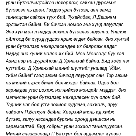
уран бүтээлчидтэйгээ нөхөрлөж, сайхан дурсамж
бүтээсэн нь цөөн. Гэхдээ уран бүтээл, аян замд
танилцсан сайхан түүх бий. Тухайлбал, Л.Дашням
эрдэмтэн байна. Би бичсэн номоо энэ хүнд явуулдаг.
Энэ хүн мөн л надад зохиол бүтээлээ явуулна. Уншиж
ойлгоод би хүүхдүүддээ ярьж өгдөг байсан. Энэ хүнтэй
уран бүтээлээр нөхөрлөсөндөө их баярлаж явдаг.
Надад энэ хүний нөлөө их бий. Мөн Монголд бүү хэл
Азид нэр нь цуурайтсан Д.Урианхай байна. Бид хоёр нэг
нутгийнх. Д.Урианхай миний шүлгийг уншаад “Ййм,
тийм байна” гээд захиа бичээд явуулдаг сан. Тэр захиа
нь миний сурах бичиг болчихдог байлаа. Одоо бол
заримдаа утас цохиж, нэгнийхээ мэндийг мэддэг. Энэ
мэтчилэн уран бүтээлээр нөхөрлөсөн хүн олон бий.
Тэдний нэг бол утга зохиол судлаач, зохиолч, яруу
найрагч П.Батхуяг байна. Хөөрхий минь ид хийж
бүтээх, залуу насандаа бурхны оронд дэвшсэн нь
харамсалтай. Бид хоёрыг уран зохиол танилцуулсан.
Миний анзаарснаар П.Батхуяг бол эрдэмлэг хүнээс