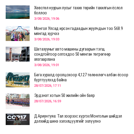
Хөвсгөл нуурын лусыг тахих төрийн тахилгын ёслол
боллоо
3/08/2026, 19:06
Монгол Улсад ирсэн гадаадын жуулчдын тоо 568.9
мянгад хүрчээ
3/08/2026, 19:03
Шатахууныг авто машины дугаарын тэгш,
сондгойгоор олгохдоо 50 мянган төгрөгөөр
хязгаарлана
3/08/2026, 19:01
Бага хуралд оролцохоор 4,127 төлөөлөгч албан ёсоор
бүртгүүлээд байна
28/07/2026, 17:11
Эрдэнэт хотын 50 жилийн ойн баяр
28/07/2026, 16:59
Д.Ариунтуяа: Тал хээрээс хүргэх Монголын шийдэл
дэлхийд шинэ хэлэлцүүлгийг эхлүүлнэ
28/07/2026, 12:09