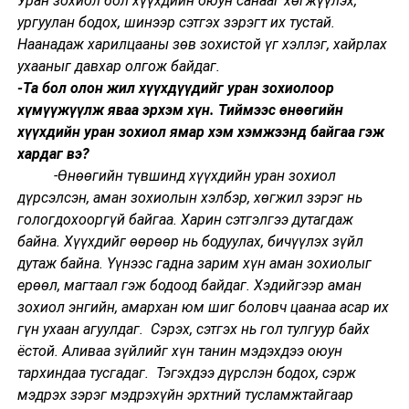
Уран зохиол бол хүүхдийн оюун санааг хөгжүүлэх,
ургуулан бодох, шинээр сэтгэх зэрэгт их тустай.
Наанадаж харилцааны зөв зохистой үг хэллэг, хайрлах
ухааныг давхар олгож байдаг.
-Та бол олон жил хүүхдүүдийг уран зохиолоор
хүмүүжүүлж яваа эрхэм хүн. Тиймээс өнөөгийн
хүүхдийн уран зохиол ямар хэм хэмжээнд байгаа гэж
хардаг вэ?
-Өнөөгийн түвшинд хүүхдийн уран зохиол
дүрсэлсэн, аман зохиолын хэлбэр, хөгжил зэрэг нь
гологдохооргүй байгаа. Харин сэтгэлгээ дутагдаж
байна. Хүүхдийг өөрөөр нь бодуулах, бичүүлэх зүйл
дутаж байна. Үүнээс гадна зарим хүн аман зохиолыг
ерөөл, магтаал гэж бодоод байдаг. Хэдийгээр аман
зохиол энгийн, амархан юм шиг боловч цаанаа асар их
гүн ухаан агуулдаг. Сэрэх, сэтгэх нь гол тулгуур байх
ёстой. Аливаа зүйлийг хүн танин мэдэхдээ оюун
тархиндаа тусгадаг. Тэгэхдээ дүрслэн бодох, сэрж
мэдрэх зэрэг мэдрэхүйн эрхтний тусламжтайгаар