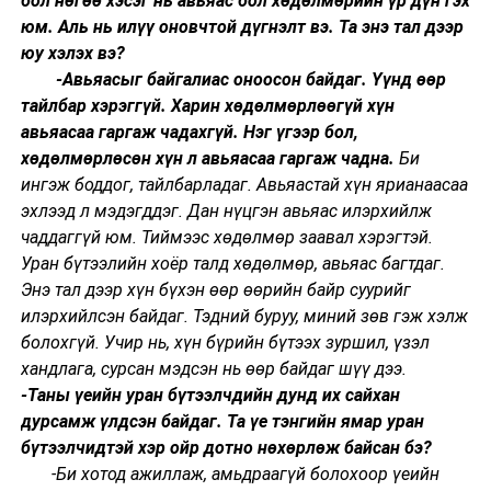
бол нөгөө хэсэг нь авьяас бол хөдөлмөрийн үр дүн гэх
юм. Аль нь илүү оновчтой дүгнэлт вэ. Та энэ тал дээр
юу хэлэх вэ?
-Авьяасыг байгалиас оноосон байдаг. Үүнд өөр
тайлбар хэрэггүй. Харин хөдөлмөрлөөгүй хүн
авьяасаа гаргаж чадахгүй. Нэг үгээр бол,
хөдөлмөрлөсөн хүн л авьяасаа гаргаж чадна.
Би
ингэж боддог, тайлбарладаг. Авьяастай хүн ярианаасаа
эхлээд л мэдэгддэг. Дан нүцгэн авьяас илэрхийлж
чаддаггүй юм. Тиймээс хөдөлмөр заавал хэрэгтэй.
Уран бүтээлийн хоёр талд хөдөлмөр, авьяас багтдаг.
Энэ тал дээр хүн бүхэн өөр өөрийн байр суурийг
илэрхийлсэн байдаг. Тэдний буруу, миний зөв гэж хэлж
болохгүй. Учир нь, хүн бүрийн бүтээх зуршил, үзэл
хандлага, сурсан мэдсэн нь өөр байдаг шүү дээ.
-Таны үеийн уран бүтээлчдийн дунд их сайхан
дурсамж үлдсэн байдаг. Та үе тэнгийн ямар уран
бүтээлчидтэй хэр ойр дотно нөхөрлөж байсан бэ?
-Би хотод ажиллаж, амьдраагүй болохоор үеийн