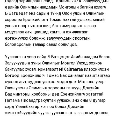
Гадаад харилцааны сайд, “Канвон 2024” Залуучуудын
өвлийн Олимпын наадмын Монголын багийн ахлагч
Б.Батцэцэг энэ сарын 19-нд Олон улсын Олимпын
хорооны Ерөнхийлөгч Томас Бахтай уулзаж, манай
улсын спортын хөгжил, баг тамирчдын талаар
мэдээлэл өгч, цаашид хамтын ажиллагааг
өргөжүүлэх боломж, залуучуудын спортын
боловсролын талаар санал солилцов.
Уулзалтын үеэр сайд Б.Батцэцэг Азийн наадам болон
Залуучуудын зуны Олимпыг Монгол Улсад зохион
байгуулах хүсэл, эрмэлзэлтэй байгаагаа илэрхийлсэн
бөгөөд Ерөнхийлөгч Томас Бах саналыг нааштайгаар
хүлээн авч, судлан үзэхээ мэдэгдэв. Мөн энэ үеэр
Олон улсын Олимпын хорооны гишүүн, Дэлхийн
Бадминтоны холбооны дэд Ерөнхийлөгч хатагтай
Патама Лисвадтракултай уулзаж, энэ оны 8 дугаар
сард Улаанбаатар хотноо болох Дэлхийн
эмэгтэйчүүдийн чуулга уулзалтын талаарх мэдээлэл