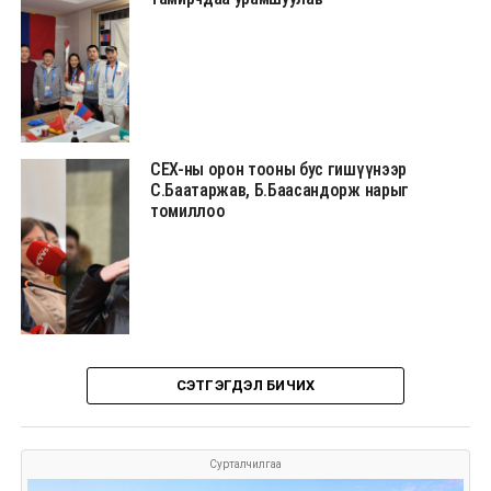
СЕХ-ны орон тооны бус гишүүнээр
С.Баатаржав, Б.Баасандорж нарыг
томиллоо
СЭТГЭГДЭЛ БИЧИХ
Сурталчилгаа