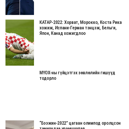
КАТАР-2022: Хорват, Морокко, Коста Рика
хожиж, Испани-Герман тэнцэж, Бельги,
Япон, Канад хожигдлоо
МҮОХ-ны гүйцэтгэх зөвлөлийн гишүүд
тодорло
“Бээжин-2022” цагаан олимпод оролцсон
тамирчдаа урамшуулав