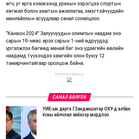
өгч, уг арга хэмжээнд урихын зэрэгцээ спортын
хөгжил болон хамтын ажиллагаа, эмэгтэйчүүдийн
манлайллын асуудлаар санал солилцлоо.
“Канвон 2024” Залуучуудын олимпын наадам энэ
сарын 19-нөөс ирэх сарын 1-ний өдрүүдэд
үргэлжлэх бөгөөд манай баг энэ удаагийн өвлийн
наадамд түүхэндээ хамгийн олон буюу 12
тамирчинтайгаар оролцож байна.
СУРТАЛЧИЛГАА
САНАЛ БОЛГОХ
УИХ-ын дарга Г.Занданшатар ОХУ-д албан
ёсны айлчлал хийхээр мордлоо