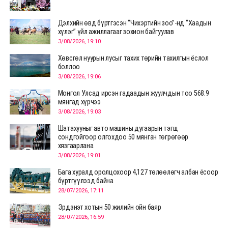
Дэлхийн өвд бүртгэсэн “Чихэртийн зоо”-нд “Хаадын
хүлэг” үйл ажиллагааг зохион байгуулав
3/08/2026, 19:10
Хөвсгөл нуурын лусыг тахих төрийн тахилгын ёслол
боллоо
3/08/2026, 19:06
Монгол Улсад ирсэн гадаадын жуулчдын тоо 568.9
мянгад хүрчээ
3/08/2026, 19:03
Шатахууныг авто машины дугаарын тэгш,
сондгойгоор олгохдоо 50 мянган төгрөгөөр
хязгаарлана
3/08/2026, 19:01
Бага хуралд оролцохоор 4,127 төлөөлөгч албан ёсоор
бүртгүүлээд байна
28/07/2026, 17:11
Эрдэнэт хотын 50 жилийн ойн баяр
28/07/2026, 16:59