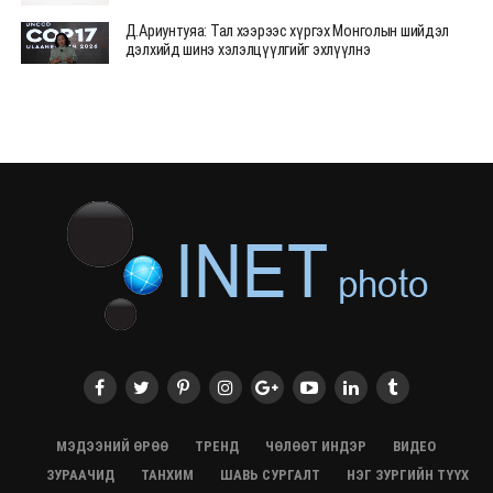
Д.Ариунтуяа: Тал хээрээс хүргэх Монголын шийдэл
дэлхийд шинэ хэлэлцүүлгийг эхлүүлнэ
28/07/2026, 12:09
СЭЛЭНГЭ: МОНЦАМЭ-гийн анхны мэдээ дамжуулсан
түүхэн байр хадгалагдаж байна
28/07/2026, 12:06
Монгол Улсад энэ оны эхний хагас жилд 417.6 мянган
жуулчин иржээ
28/07/2026, 12:04
ХӨВСГӨЛ Нутгийн зөвлөлөөс МУАЖ Д.Цэрэндарьзавт
2 өрөө байр олгоно
20/07/2026, 19:22
ХӨВСГӨЛ Нутгийн зөвлөлөөс МУАЖ Д.Цэрэндарьзавт
2 өрөө байр олгоно
20/07/2026, 19:21
Тажикистан Улсын Ерөнхийлөгч төрийн айлчлал
хийхээр хүрэлцэн ирлээ
МЭДЭЭНИЙ ӨРӨӨ
ТРЕНД
ЧӨЛӨӨТ ИНДЭР
ВИДЕО
20/07/2026, 19:19
ЗУРААЧИД
ТАНХИМ
ШАВЬ СУРГАЛТ
НЭГ ЗУРГИЙН ТҮҮХ