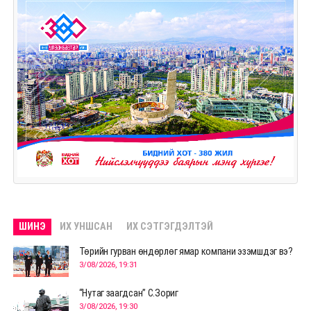
ШИНЭ
ИХ УНШСАН
ИХ СЭТГЭГДЭЛТЭЙ
Төрийн гурван өндөрлөг ямар компани эзэмшдэг вэ?
3/08/2026, 19:31
“Нутаг заагдсан” С.Зориг
3/08/2026, 19:30