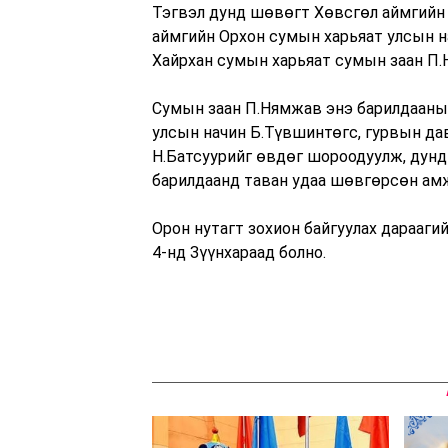
Тэгвэл дунд шөвөгт Хөвсгөл аймгийн 
аймгийн Орхон сумын харьяат улсын н
Хайрхан сумын харьяат сумын заан П
Сумын заан П.Нямжав энэ барилдааны
улсын начин Б.Түвшинтөгс, гурвын да
Н.Батсуурийг өвдөг шороодуулж, дунд
барилдаанд таван удаа шөвгөрсөн ам
Орон нутагт зохион байгуулах дарааги
4-нд Зүүнхараад болно.