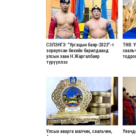
СЭЛЭНГЭ: "Ургацын баяр-2023"-т
ТӨВ: У
зориулсан бөхийн барилдаанд
сааль
улсын заан Н.Жаргалбаяр
тодро
түрүүллээ
Улсын аварга малчин, саальчин,
Уяачд