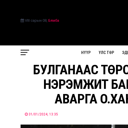
VIII сарын 08
,
Бямба
НҮҮР
УЛС ТӨР
ЭД
БУЛГАНААС ТӨР
НЭРЭМЖИТ БА
АВАРГА О.ХА
31/01/2024, 13:35