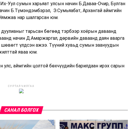
Их-Уул сумын харьяат улсын начин Б.Даваа-Очир, Булган
ачин Б.Түмэндэмбэрэл, Э.Сумьяабат, Архангай аймгийн
.Нямжав нар шалгарсан юм.
 дуулианыг тарьсан бөгөөд тэрбээр хоёрын даваанд
ваанд начин Д.Амаржаргал, дөрвийн даваанд даян аварга
 шөвөгт үлдсэн ажээ. Түүний хувьд сумын заануудын
жилттай яваа юм.
йн улс, аймгийн цолтой бөхчүүдийн барилдаан ирэх сарын
СУРТАЛЧИЛГАА
САНАЛ БОЛГОХ