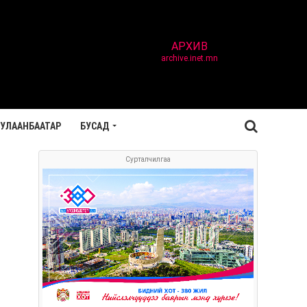
АРХИВ
archive.inet.mn
УЛААНБААТАР
БУСАД
Сурталчилгаа