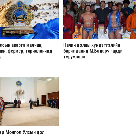
лсын аварга малчин,
Начин цолны хүндэтгэлийн
чин, фермер, тариаланчид
барилдаанд М.Бадарч гарди
в
түрүүллээ
ад Монгол Улсын цол