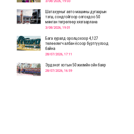
3/08/2026, 19:03
Шатахууныг авто машины дугаарын
тэгш, сондгойгоор олгохдоо 50
мянган төгрөгөөр хязгаарлана
3/08/2026, 19:01
Бага хуралд оролцохоор 4,127
төлөөлөгч албан ёсоор бүртгүүлээд
байна
28/07/2026, 17:11
Эрдэнэт хотын 50 жилийн ойн баяр
28/07/2026, 16:59
Д.Ариунтуяа: Тал хээрээс хүргэх
Монголын шийдэл дэлхийд шинэ
хэлэлцүүлгийг эхлүүлнэ
28/07/2026, 12:09
СЭЛЭНГЭ: МОНЦАМЭ-гийн анхны
мэдээ дамжуулсан түүхэн байр
хадгалагдаж байна
28/07/2026, 12:06