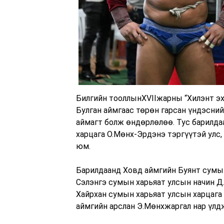
Билгийн тооллынXVIIжарны “Хилэнт эх”
Булган аймгаас төрөн гарсан үндэсни
аймагт болж өндөрлөлөө. Тус барилдаан
харцага О.Мөнх-Эрдэнэ тэргүүтэй улс,
юм.
Барилдаанд Ховд аймгийн Буянт сумын
Сэлэнгэ сумын харьяат улсын начин Д
Хайрхан сумын харьяат улсын харцага
аймгийн арслан Э.Мөнхжаргал нар үлд