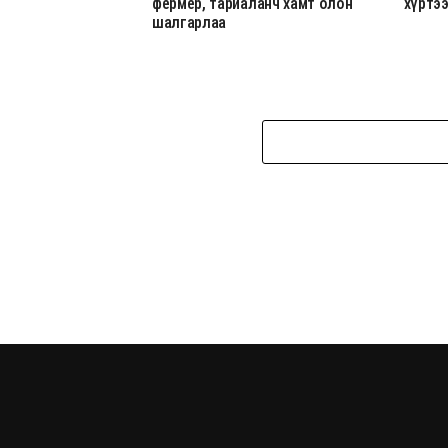
фермер, тариаланч хамт олон
хүртэ
шалгарлаа