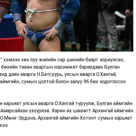
 хэмээх хөх луу жилийн сар шинийн баярт зориулсан,
й бөхийн таван аваргын нэрэмжит барилдаан Булган
д даян аварга Н.Батсуурь, улсын аварга О.Хангай,
 аймгийн, сумын цолтой болон залуу 96 бөх зодоглосон
 харьяат улсын аварга О.Хангай түрүүлж, Булган аймгийн
.Амарсайхан үзүүрлэв. Харин их шөвөгт Архангай аймгийн
 О.Мөнх-Эрдэнэ, Архангай аймгийн Хотонт сумын харьяат
жээ.