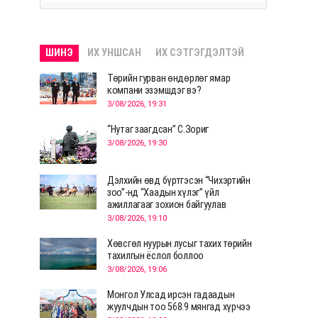
ШИНЭ
ИХ УНШСАН
ИХ СЭТГЭГДЭЛТЭЙ
Төрийн гурван өндөрлөг ямар
компани эзэмшдэг вэ?
3/08/2026, 19:31
“Нутаг заагдсан” С.Зориг
3/08/2026, 19:30
Дэлхийн өвд бүртгэсэн “Чихэртийн
зоо”-нд “Хаадын хүлэг” үйл
ажиллагааг зохион байгуулав
3/08/2026, 19:10
Хөвсгөл нуурын лусыг тахих төрийн
тахилгын ёслол боллоо
3/08/2026, 19:06
Монгол Улсад ирсэн гадаадын
жуулчдын тоо 568.9 мянгад хүрчээ