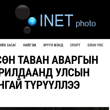
ИЙН ЗАСАГ
НИЙГЭМ
ЭРҮҮЛ МЭНД
СПОРТ
ОЛОН УЛС
СӨН ТАВАН АВАРГЫН
РИЛДААНД УЛСЫН
НГАЙ ТҮРҮҮЛЛЭЭ