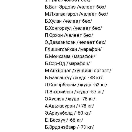
Б.Бат-Эрдэнэ /чөлөөт бөх/
М.Лхагвагэрэл /чөлөөт бөх/
Б.Хулан /чөлөөт бөх/
Б.Хонгорзул /чөлөөт бөх/
П.Орхон /чөлөөт бөх/
Э.Даваанасан /чөлөөт бөх/
Г.Хишигсайхан /марафон/
Б.Мөнхзаяа /марафон/
Б.Сэр-Од /марафон/
М.Анхцэцэг /хүндийн өргөлт/
Б.Баасанхүү /жүдо -48 кг/
Л.Сосорбарам /жүдо -52 кг/
Л.Энхрийлэн /жүдо -57 кг/
О.Хүслэн /жүдо -78 кг/
А.Адьяасүрэн /+78 кг/
Э.Ариунболд /-60 кг/
Ё. Басхүү /-66 кг/
Б.Эрдэнэбаяр /-73 кг/