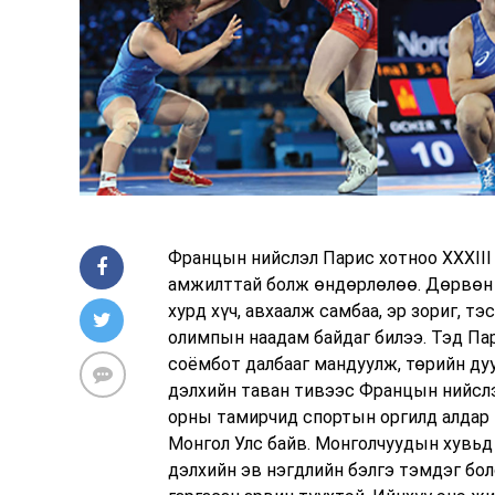
Францын нийслэл Парис хотноо XXXIII
амжилттай болж өндөрлөлөө. Дөрвөн 
хурд хүч, авхаалж самбаа, эр зориг, 
олимпын наадам байдаг билээ. Тэд Па
соёмбот далбааг мандуулж, төрийн ду
дэлхийн таван тивээс Францын нийслэ
орны тамирчид спортын оргилд алдар 
Монгол Улс байв. Монголчуудын хувьд
дэлхийн эв нэгдлийн бэлгэ тэмдэг бо