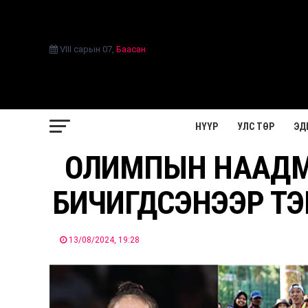
VIII сарын 07
,
Баасан
НҮҮР
УЛС ТӨР
ЭД
ОЛИМПЫН НААДМЫ
БИЧИГДСЭНЭЭР ТЭ
13/08/2024, 19:28