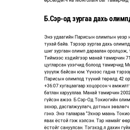
өрсөлдөгч нь Монголын баг тамирчид 
Б.Сэр-од зургаа дахь олим
Энэ удаагийн Парисын олимпын үеэр 
тухай байв. Тэрээр зургаа дахь олимп
шиг зургаан олимп дараалан оролцож, 
Тиймээс хэдийгээр манай тамирчин 71
цугларсан үзэгчид болоод тамирчид М
үзүүлж байсан юм. Үүнээс гадна тэрээ
Парисын олимпод түүний төрөлд 42 ор
+36:07 хугацаагаар хоцорсон ч амжил
батлан харууллаа. Манай тамирчин 20
гүйсэн ажээ. Б.Сэр-Од Токиогийн олим
эхнэр, дасгалжуулагч, дотнын зөвлөгч
гэнэ. Энэ талаараа “Эхнэр маань Токи
явах ёстой гэж хэлсэн. Тэр намайг өө
ёстойг сануулсан. Тэгэхэд л дахин гүй