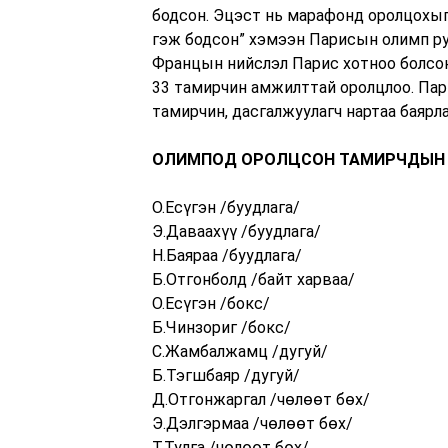
бодсон. Эцэст нь марафонд оролцохыг 
гэж бодсон” хэмээн Парисын олимп ру
Францын нийслэл Парис хотноо болсон
33 тамирчин амжилттай оролцлоо. Пар
тамирчин, дасгалжуулагч нартаа баярла
ОЛИМПОД ОРОЛЦСОН ТАМИРЧДЫН
О.Есүгэн /буудлага/
Э.Даваахүү /буудлага/
Н.Баяраа /буудлага/
Б.Отгонболд /байт харваа/
О.Есүгэн /бокс/
Б.Чинзориг /бокс/
С.Жамбалжамц /дугуй/
Б.Тэгшбаяр /дугуй/
Д.Отгонжаргал /чөлөөт бөх/
Э.Дэлгэрмаа /чөлөөт бөх/
Т.Тулга /чөлөөт бөх/