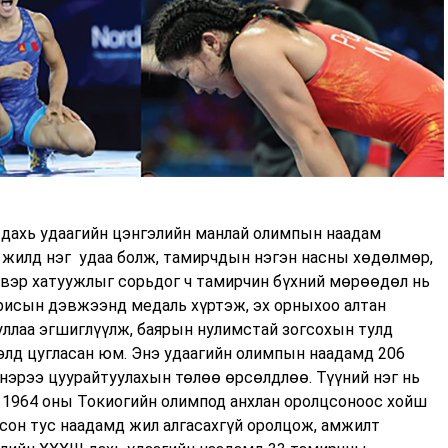
 дахь удаагийн цэнгэлийн манлай олимпын наадам
жилд нэг удаа болж, тамирчдын нэгэн насны хөдөлмөр,
тэсвэр хатуужлыг сорьдог ч тамирчин бүхний мөрөөдөл нь
рисын дэвжээнд медаль хүртэж, эх орныхоо алтан
уллаа эгшиглүүлж, баярын нулимстай зогсохын тулд
лд цугласан юм. Энэ удаагийн олимпын наадамд 206
нэрээ цуурайтуулахын төлөө өрсөлдлөө. Түүний нэг нь
 1964 оны Токиогийн олимпод анхлан оролцсоноос хойш
лсон тус наадамд жил алгасахгүй оролцож, амжилт