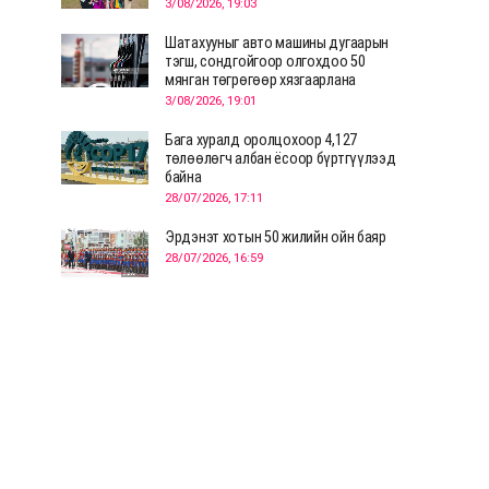
3/08/2026, 19:03
Шатахууныг авто машины дугаарын
тэгш, сондгойгоор олгохдоо 50
мянган төгрөгөөр хязгаарлана
3/08/2026, 19:01
Бага хуралд оролцохоор 4,127
төлөөлөгч албан ёсоор бүртгүүлээд
байна
28/07/2026, 17:11
Эрдэнэт хотын 50 жилийн ойн баяр
28/07/2026, 16:59
Д.Ариунтуяа: Тал хээрээс хүргэх
Монголын шийдэл дэлхийд шинэ
хэлэлцүүлгийг эхлүүлнэ
28/07/2026, 12:09
СЭЛЭНГЭ: МОНЦАМЭ-гийн анхны
мэдээ дамжуулсан түүхэн байр
хадгалагдаж байна
28/07/2026, 12:06