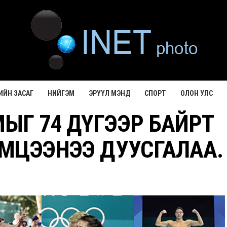
ИЙН ЗАСАГ
НИЙГЭМ
ЭРҮҮЛ МЭНД
СПОРТ
ОЛОН УЛС
Г 74 ДҮГЭЭР БАЙРТ
МЦЭЭНЭЭ ДУУСГАЛАА.