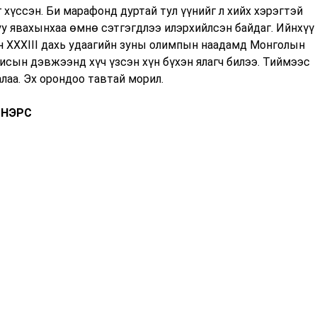
хүссэн. Би марафонд дуртай тул үүнийг л хийх хэрэгтэй
у явахынхаа өмнө сэтгэгдлээ илэрхийлсэн байдаг. Ийнхүү
 XXXIII дахь удаагийн зуны олимпын наадамд Монголын
исын дэвжээнд хүч үзсэн хүн бүхэн ялагч билээ. Тиймээс
лаа. Эх орондоо тавтай морил.
 НЭРС