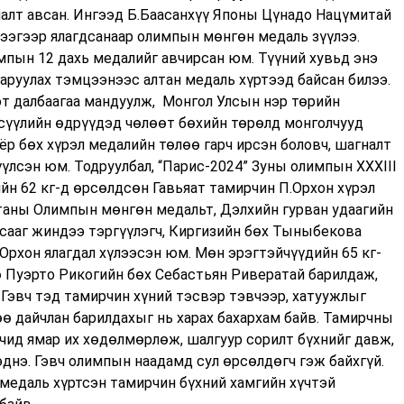
лалт авсан. Ингээд Б.Баасанхүү Японы Цүнадо Нацүмитай
гээгээр ялагдсанаар олимпын мөнгөн медаль зүүлээ.
пын 12 дахь медалийг авчирсан юм. Түүний хувьд энэ
гаруулах тэмцээнээс алтан медаль хүртээд байсан билээ.
т далбаагаа мандуулж, Монгол Улсын нэр төрийн
сүүлийн өдрүүдэд чөлөөт бөхийн төрөлд монголчууд
р бөх хүрэл медалийн төлөө гарч ирсэн боловч, шагналт
үлсэн юм. Тодруулбал, “Парис-2024” Зуны олимпын ХХХIII
н 62 кг-д өрсөлдсөн Гавьяат тамирчин П.Орхон хүрэл
таны Олимпын мөнгөн медальт, Дэлхийн гурван удаагийн
ансааг жиндээ тэргүүлэгч, Киргизийн бөх Тыныбекова
.Орхон ялагдал хүлээсэн юм. Мөн эрэгтэйчүүдийн 65 кг-
ө Пуэрто Рикогийн бөх Себастьян Ривератай барилдаж,
 Гэвч тэд тамирчин хүний тэсвэр тэвчээр, хатуужлыг
өө дайчлан барилдахыг нь харах бахархам байв. Тамирчны
рчид ямар их хөдөлмөрлөж, шалгуур сорилт бүхнийг давж,
нэ. Гэвч олимпын наадамд сул өрсөлдөгч гэж байхгүй.
медаль хүртсэн тамирчин бүхний хамгийн хүчтэй