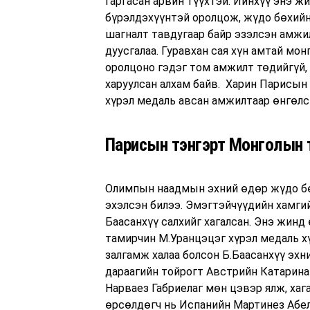
гаргасан арвин түүхтэй. Ийнхүү энэ ж
бүрэлдэхүүнтэй оролцож, жүдо бөхийн
шагналт тавдугаар байр эзэлсэн амжи
дуусгалаа. Гуравхан сая хүн амтай м
оролцоно гэдэг том амжилт төдийгүй,
харуулсан алхам байв. Харин Парисын 
хүрэл медаль авсан амжилтаар өнгөлсө
Парисын тэнгэрт Монголын 
Олимпын наадмын эхний өдөр жүдо б
эхэлсэн билээ. Эмэгтэйчүүдийн хамги
Баасанхүү салхийг хагалсан. Энэ жин
тамирчин М.Уранцэцэг хүрэл медаль хү
залгамж халаа болсон Б.Баасанхүү эхн
дараагийн тойрогт Австрийн Катарина
Нарваез Габриелаг мөн цэвэр ялж, ха
өрсөлдөгч нь Испанийн Мартинез Абеле