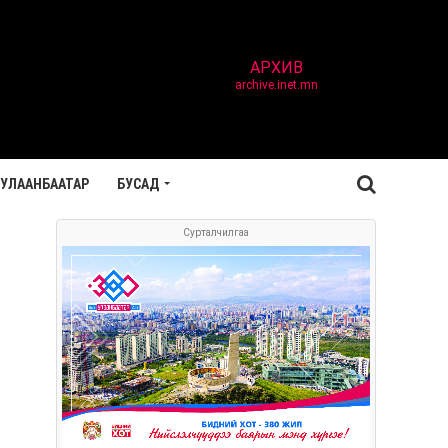
АРХИВ
archive.inet.mn
УЛААНБААТАР
БУСАД
Сурталчилгаа