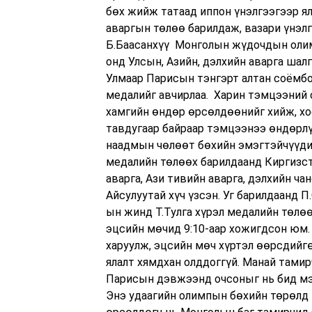
бөх жийж татаад иппон үнэлгээгээр я
аваргын төлөө барилдаж, вазари үнэл
Б.Баасанхүү Монголын жүдочдын олим
онд Улсын, Азийн, дэлхийн аварга шал
Улмаар Парисын тэнгэрт алтан соёмбо
медалийг авчирлаа. Харин тэмцээний 
хамгийн өндөр өрсөлдөөнийг хийж, хоё
тавдугаар байраар тэмцээнээ өндөрлү
наадмын чөлөөт бөхийн эмэгтэйчүүдий
медалийн төлөөх барилдаанд Киргизс
аварга, Ази тивийн аварга, дэлхийн ч
Айсулуутай хүч үзсэн. Уг барилдаанд П
ын жинд Т.Тулга хүрэл медалийн төлө
эцсийн мөчид 9:10-аар хожигдсон юм.
харуулж, эцсийн мөч хүртэл өөрсдийг
ялалт хямдхан олддоггүй. Манай тами
Парисын дэвжээнд очсоныг нь бид мэд
Энэ удаагийн олимпын бөхийн төрөлд 