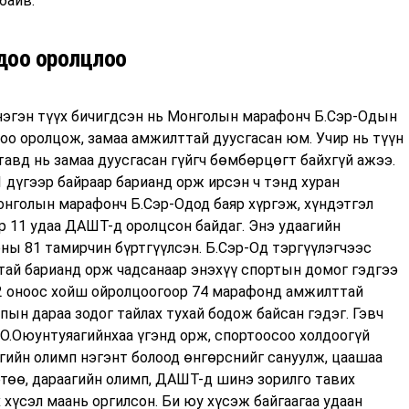
байв.
пдоо оролцлоо
нэгэн түүх бичигдсэн нь Монголын марафонч Б.Сэр-Одын
доо оролцож, замаа амжилттай дуусгасан юм. Учир нь түүн
тавд нь замаа дуусгасан гүйгч бөмбөрцөгт байхгүй ажээ.
 дүгээр байраар барианд орж ирсэн ч тэнд хуран
онголын марафонч Б.Сэр-Одод баяр хүргэж, хүндэтгэл
р 11 удаа ДАШТ-д оролцсон байдаг. Энэ удаагийн
ны 81 тамирчин бүртгүүлсэн. Б.Сэр-Од тэргүүлэгчээс
ттай барианд орж чадсанаар энэхүү спортын домог гэдгээ
02 оноос хойш ойролцоогоор 74 марафонд амжилттай
пын дараа зодог тайлах тухай бодож байсан гэдэг. Гэвч
 О.Оюунтуяагийнхаа үгэнд орж, спортоосоо холдоогүй
огийн олимп нэгэнт болоод өнгөрснийг сануулж, цаашаа
ртөө, дараагийн олимп, ДАШТ-д шинэ зорилго тавих
х хүсэл маань оргилсон. Би юу хүсэж байгаагаа удаан