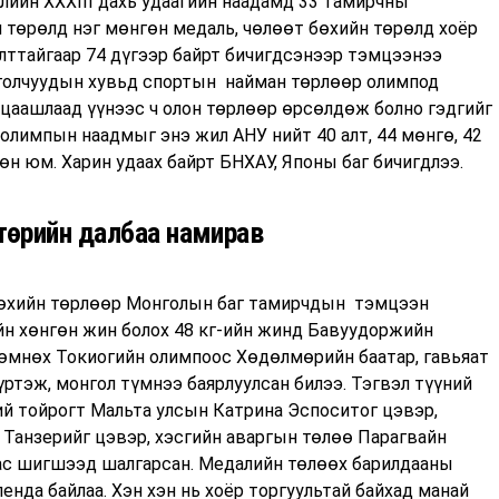
илийн XXXIII дахь удаагийн наадамд 33 тамирчны
 төрөлд нэг мөнгөн медаль, чөлөөт бөхийн төрөлд хоёр
лттайгаар 74 дүгээр байрт бичигдсэнээр тэмцээнээ
онголчуудын хувьд спортын найман төрлөөр олимпод
 цаашлаад үүнээс ч олон төрлөөр өрсөлдөж болно гэдгийг
олимпын наадмыг энэ жил АНУ нийт 40 алт, 44 мөнгө, 42
н юм. Харин удаах байрт БНХАУ, Японы баг бичигдлээ.
төрийн далбаа намирав
өхийн төрлөөр Монголын баг тамирчдын тэмцээн
йн хөнгөн жин болох 48 кг-ийн жинд Бавуудоржийн
д өмнөх Токиогийн олимпоос Хөдөлмөрийн баатар, гавьяат
ртэж, монгол түмнээ баярлуулсан билээ. Тэгвэл түүний
ий тойрогт Мальта улсын Катрина Эспоситог цэвэр,
 Танзерийг цэвэр, хэсгийн аваргын төлөө Парагвайн
гас шигшээд шалгарсан. Медалийн төлөөх барилдааны
нда байлаа. Хэн хэн нь хоёр торгуультай байхад манай