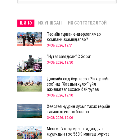
ШИНЭ
ИХ УНШСАН
ИХ СЭТГЭГДЭЛТЭЙ
Төрийн гурван өндөрлөг ямар
компани эзэмшдэг вэ?
3/08/2026, 19:31
“Нутаг заагдсан” С.Зориг
3/08/2026, 19:30
Дэлхийн өвд бүртгэсэн “Чихэртийн
зоо”-нд “Хаадын хүлэг” үйл
ажиллагааг зохион байгуулав
3/08/2026, 19:10
Хөвсгөл нуурын лусыг тахих төрийн
тахилгын ёслол боллоо
3/08/2026, 19:06
Монгол Улсад ирсэн гадаадын
жуулчдын тоо 568.9 мянгад хүрчээ