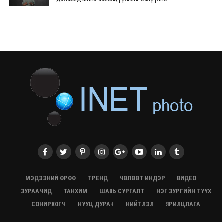
28/07/2026, 12:09
СЭЛЭНГЭ: МОНЦАМЭ-гийн анхны мэдээ дамжуулсан
түүхэн байр хадгалагдаж байна
28/07/2026, 12:06
Монгол Улсад энэ оны эхний хагас жилд 417.6 мянган
жуулчин иржээ
28/07/2026, 12:04
ХӨВСГӨЛ Нутгийн зөвлөлөөс МУАЖ Д.Цэрэндарьзавт
2 өрөө байр олгоно
20/07/2026, 19:22
ХӨВСГӨЛ Нутгийн зөвлөлөөс МУАЖ Д.Цэрэндарьзавт
2 өрөө байр олгоно
20/07/2026, 19:21
Тажикистан Улсын Ерөнхийлөгч төрийн айлчлал
хийхээр хүрэлцэн ирлээ
МЭДЭЭНИЙ ӨРӨӨ
ТРЕНД
ЧӨЛӨӨТ ИНДЭР
ВИДЕО
20/07/2026, 19:19
ЗУРААЧИД
ТАНХИМ
ШАВЬ СУРГАЛТ
НЭГ ЗУРГИЙН ТҮҮХ
Испанийн шигшээ баг ДАШТ-д хоёр дахь удаагаа
СОНИРХОГЧ
НУУЦ ДУРАН
НИЙТЛЭЛ
ЯРИЛЦЛАГА
түрүүллээ
20/07/2026, 16:22