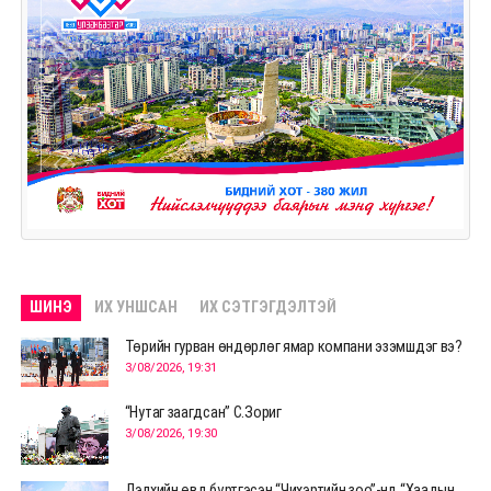
ШИНЭ
ИХ УНШСАН
ИХ СЭТГЭГДЭЛТЭЙ
Төрийн гурван өндөрлөг ямар компани эзэмшдэг вэ?
3/08/2026, 19:31
“Нутаг заагдсан” С.Зориг
3/08/2026, 19:30
Дэлхийн өвд бүртгэсэн “Чихэртийн зоо”-нд “Хаадын