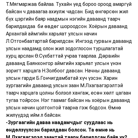
Т.Мягмаржав байлаа. Тухайн үед бороо ороод амаргүй
байсан ч даваагаа ахиулж чадсан. Бид өнгөрсөн жил
бүх цэргийн баяр наадмын нэгийн даваанд таарч
барилдахдаа би өвдөг шороодсон. Хоёрын даваанд
Архангай аймгийн харьяат улсын начин
Л.Отгонбаатартай барилдсан. Ингээд гурвын даваанд
улсын наадамд олон жил зодоглосон туршлагатай
хурц арслан Ө.Сүхбаттай учраа таарлаа. Дөрвийн
даваанд Баянхонгор аймгийн харьяат улсын үнэн
зоригт харцага Н.Золбоог давсан. Начны даваанд
улсын гарди Б.Гончигдамбатай хүч үзсэн. Харин
зургаагийн даваанд улсын заан М.Лхагвагэрэлтэй
таарч харцага цолны болзол хангаж, есөн хөлт цагаан
тугаа тойрсон. Нэг таамаг байсан нь хоёрын даваанд
улсын начин цолтонтой таарна гэж бодсон. Өмнө
жилүүдэд ийм л байсан.
-Зургаагийн даваа наадамчдыг суудлаас нь
өндөлзүүлсэн барилдаан болсон. Та өмнө нь
М.Лхагвагэрэл заантай таарч барилдсан байв уу?