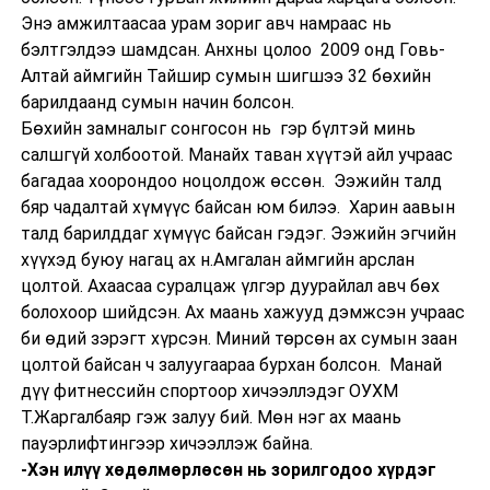
Энэ амжилтаасаа урам зориг авч намраас нь
бэлтгэлдээ шамдсан. Анхны цолоо 2009 онд Говь-
Алтай аймгийн Тайшир сумын шигшээ 32 бөхийн
барилдаанд сумын начин болсон.
Бөхийн замналыг сонгосон нь гэр бүлтэй минь
салшгүй холбоотой. Манайх таван хүүтэй айл учраас
багадаа хоорондоо ноцолдож өссөн. Ээжийн талд
бяр чадалтай хүмүүс байсан юм билээ. Харин аавын
талд барилддаг хүмүүс байсан гэдэг. Ээжийн эгчийн
хүүхэд буюу нагац ах н.Амгалан аймгийн арслан
цолтой. Ахаасаа суралцаж үлгэр дуурайлал авч бөх
болохоор шийдсэн. Ах маань хажууд дэмжсэн учраас
би өдий зэрэгт хүрсэн. Миний төрсөн ах сумын заан
цолтой байсан ч залуугаараа бурхан болсон. Манай
дүү фитнессийн спортоор хичээллэдэг ОУХМ
Т.Жаргалбаяр гэж залуу бий. Мөн нэг ах маань
пауэрлифтингээр хичээллэж байна.
-Хэн илүү хөдөлмөрлөсөн нь зорилгодоо хүрдэг