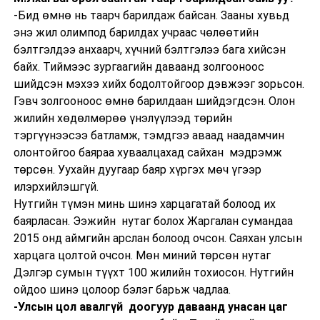
-Бид өмнө нь таарч барилдаж байсан. Зааны хувьд
энэ жил олимпод барилдах учраас чөлөөтийн
бэлтгэлдээ анхаарч, хүчний бэлтгэлээ бага хийсэн
байх. Тиймээс зургаагийн даваанд золгооноос
шийдсэн мэхээ хийх бодолтойгоор дэвжээг зорьсон.
Гэвч золгооноос өмнө барилдаан шийдэгдсэн. Олон
жилийн хөдөлмөрөө үнэлүүлээд төрийн
тэргүүнээсээ батламж, тэмдгээ аваад наадамчин
олонтойгоо баяраа хуваалцахад сайхан мэдрэмж
төрсөн. Уухайн дуугаар баяр хүргэх мөч үгээр
илэрхийлэшгүй.
Нутгийн түмэн минь шинэ харцагатай болоод их
баярласан. Ээжийн нутаг болох Жаргалан сумандаа
2015 онд аймгийн арслан болоод очсон. Саяхан улсын
харцага цолтой очсон. Мөн миний төрсөн нутаг
Дэлгэр сумын түүхт 100 жилийн тохиосон. Нутгийн
ойдоо шинэ цолоор бэлэг барьж чадлаа.
-Улсын цол авалгүй доогуур даваанд унасан цаг