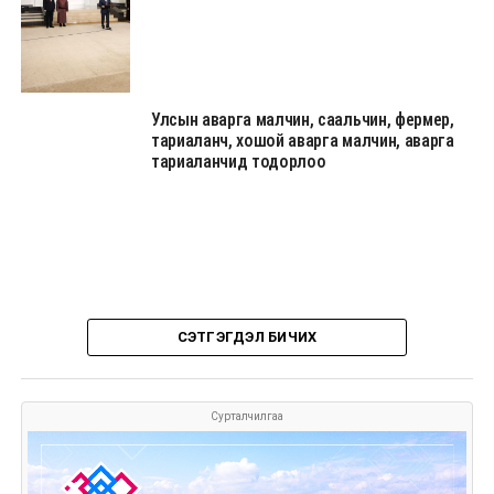
Улсын аварга малчин, саальчин, фермер,
тариаланч, хошой аварга малчин, аварга
тариаланчид тодорлоо
СЭТГЭГДЭЛ БИЧИХ
Сурталчилгаа