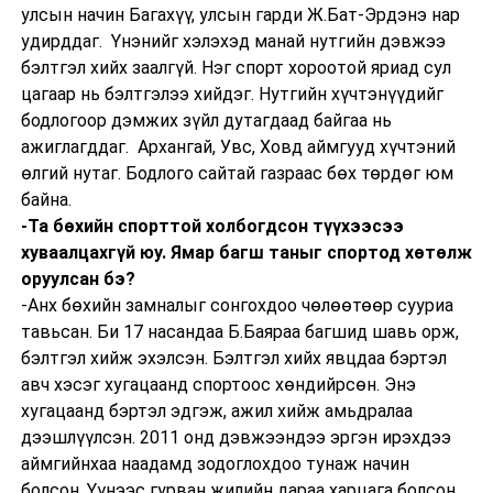
улсын начин Багахүү, улсын гарди Ж.Бат-Эрдэнэ нар
удирддаг. Үнэнийг хэлэхэд манай нутгийн дэвжээ
бэлтгэл хийх заалгүй. Нэг спорт хороотой яриад сул
цагаар нь бэлтгэлээ хийдэг. Нутгийн хүчтэнүүдийг
бодлогоор дэмжих зүйл дутагдаад байгаа нь
ажиглагддаг. Архангай, Увс, Ховд аймгууд хүчтэний
өлгий нутаг. Бодлого сайтай газраас бөх төрдөг юм
байна.
-Та бөхийн спорттой холбогдсон түүхээсээ
хуваалцахгүй юу. Ямар багш таныг спортод хөтөлж
оруулсан бэ?
-Анх бөхийн замналыг сонгохдоо чөлөөтөөр сууриа
тавьсан. Би 17 насандаа Б.Баяраа багшид шавь орж,
бэлтгэл хийж эхэлсэн. Бэлтгэл хийх явцдаа бэртэл
авч хэсэг хугацаанд спортоос хөндийрсөн. Энэ
хугацаанд бэртэл эдгэж, ажил хийж амьдралаа
дээшлүүлсэн. 2011 онд дэвжээндээ эргэн ирэхдээ
аймгийнхаа наадамд зодоглохдоо тунаж начин
болсон. Үүнээс гурван жилийн дараа харцага болсон.