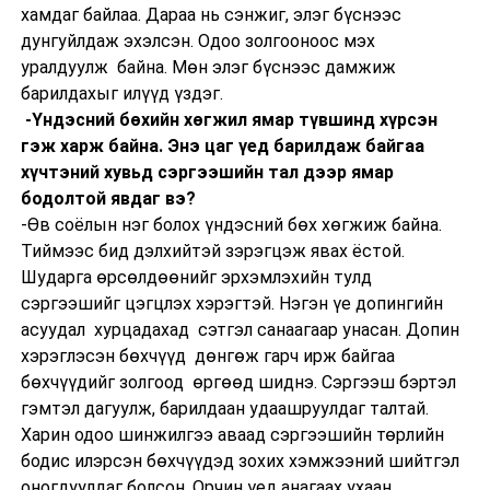
хамдаг байлаа. Дараа нь сэнжиг, элэг бүснээс
дунгуйлдаж эхэлсэн. Одоо золгооноос мэх
уралдуулж байна. Мөн элэг бүснээс дамжиж
барилдахыг илүүд үздэг.
-Үндэсний бөхийн хөгжил ямар түвшинд хүрсэн
гэж харж байна. Энэ цаг үед барилдаж байгаа
хүчтэний хувьд сэргээшийн тал дээр ямар
бодолтой явдаг вэ?
-Өв соёлын нэг болох үндэсний бөх хөгжиж байна.
Тиймээс бид дэлхийтэй зэрэгцэж явах ёстой.
Шударга өрсөлдөөнийг эрхэмлэхийн тулд
сэргээшийг цэгцлэх хэрэгтэй. Нэгэн үе допингийн
асуудал хурцадахад сэтгэл санаагаар унасан. Допин
хэрэглэсэн бөхчүүд дөнгөж гарч ирж байгаа
бөхчүүдийг золгоод өргөөд шиднэ. Сэргээш бэртэл
гэмтэл дагуулж, барилдаан удаашруулдаг талтай.
Харин одоо шинжилгээ аваад сэргээшийн төрлийн
бодис илэрсэн бөхчүүдэд зохих хэмжээний шийтгэл
оногдуулдаг болсон. Орчин үед анагаах ухаан