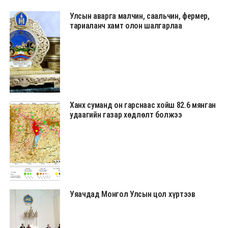
Улсын аварга малчин, саальчин, фермер,
тариаланч хамт олон шалгарлаа
Ханх суманд он гарснаас хойш 82.6 мянган
удаагийн газар хөдлөлт болжээ
Уяачдад Монгол Улсын цол хүртээв