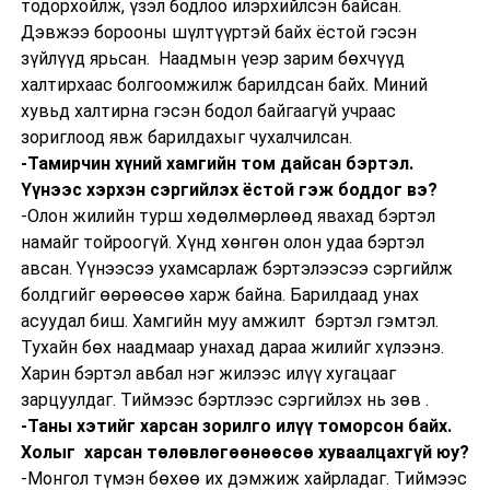
тодорхойлж, үзэл бодлоо илэрхийлсэн байсан.
Дэвжээ борооны шүлтүүртэй байх ёстой гэсэн
зүйлүүд ярьсан. Наадмын үеэр зарим бөхчүүд
халтирхаас болгоомжилж барилдсан байх. Миний
хувьд халтирна гэсэн бодол байгаагүй учраас
зориглоод явж барилдахыг чухалчилсан.
-Тамирчин хүний хамгийн том дайсан бэртэл.
Үүнээс хэрхэн сэргийлэх ёстой гэж боддог вэ?
-Олон жилийн турш хөдөлмөрлөөд явахад бэртэл
намайг тойроогүй. Хүнд хөнгөн олон удаа бэртэл
авсан. Үүнээсээ ухамсарлаж бэртэлээсээ сэргийлж
болдгийг өөрөөсөө харж байна. Барилдаад унах
асуудал биш. Хамгийн муу амжилт бэртэл гэмтэл.
Тухайн бөх наадмаар унахад дараа жилийг хүлээнэ.
Харин бэртэл авбал нэг жилээс илүү хугацааг
зарцуулдаг. Тиймээс бэртлээс сэргийлэх нь зөв .
-Таны хэтийг харсан зорилго илүү томорсон байх.
Холыг харсан төлөвлөгөөнөөсөө хуваалцахгүй юу?
-Монгол түмэн бөхөө их дэмжиж хайрладаг. Тиймээс