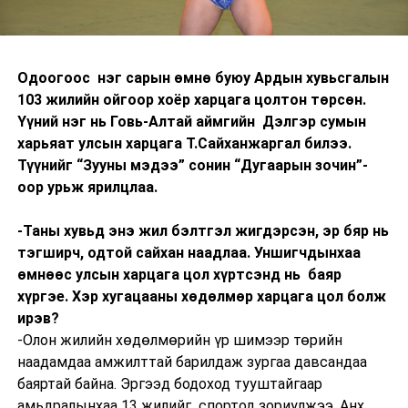
Одоогоос нэг сарын өмнө буюу Ардын хувьсгалын
103 жилийн ойгоор хоёр харцага цолтон төрсөн.
Үүний нэг нь Говь-Алтай аймгийн Дэлгэр сумын
харьяат улсын харцага Т.Сайханжаргал билээ.
Түүнийг “Зууны мэдээ” сонин “Дугаарын зочин”-
оор урьж ярилцлаа.
-Таны хувьд энэ жил бэлтгэл жигдэрсэн, эр бяр нь
тэгширч, одтой сайхан наадлаа. Уншигчдынхаа
өмнөөс улсын харцага цол хүртсэнд нь баяр
хүргэе. Хэр хугацааны хөдөлмөр харцага цол болж
ирэв?
-Олон жилийн хөдөлмөрийн үр шимээр төрийн
наадамдаа амжилттай барилдаж зургаа давсандаа
баяртай байна. Эргээд бодоход тууштайгаар
амьдралынхаа 13 жилийг спортод зориулжээ. Анх