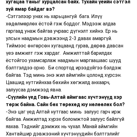
хугацаа таныг хурцалсан байх. Тухайн үеийн сэтгэл
зүй ямар байдаг вэ?
-Сэтгэлээр унах нь харьцангуй бага. Илүү
хөдөлмөрлөх ёстой гэж боддог. Мэдээж алдаа
гаргаад унаж байгаа учраас дүгнэлт хийнэ. Ер нь
улсын наадмын дэвжээнд 2-3 давах амаргүй.
Тиймээс өнгөрсөн хугацаанд гурав, дөрөв давсан
үеэ амжилт гэж хардаг. Амжилттай барилдах
ёстойгоо ухамсарлаж наадмын маргаашаас шууд
бэлтгэлдээ орно. Би спортод ирээдүйгээ бэлдэж
байгаа. Тэд минь энэ жил аймгийн цолонд хүрсэн.
Цаашид нутгийнхаа бөхийн хөгжилд анхаарч,
залуусаа дэмжээд явна.
-Сүүлийн үед Говь-Алтай аймгаас хүчтэнүүд хэр
төрж байна. Сайн бөх төрөхөд юу нөлөөлөх бол?
-Энэ цаг үед Алтай нутгаас минь залуус гарч ирж
байгаа. Амжилтад хүрэх боломжтой залуус байлгүй
яахав. Тэднийг дэмжих нь чухал. Манай аймгийн
Хантайшир дэвжээний хүчтэнүүдийн бэлтгэлийг