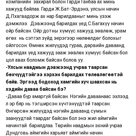
компанийн захирал болон Гарди Ганбаа ах минь
хажууд байлаа. Гарди Ж.Бат-Эрдэнэ, улсын начин
Д.Лхагвадорж ах нар барилдааныг минь үзэж
дэмжлээ. Дэвжээнд барилдах үед С.Багахүү начин
ойр байсан. Ойр дотны хүмүүс хажууд зөвлөж, урам
өгөх нь сэтгэл зүйд эерэгээр нөлөөлдөг болохыг
ойлгосон. Өмнөх жилүүдэд гурав, дөрвийн даваанд
барилдах үед хажууд зааж зөвлөх хүмүүс байсан бол
цол авах боломж байсан болов уу.
-Улсын наадмын дэвжээнд учраа таарсан
бөхчүүдтэйгээ хэрхэн барилдах төлөвлөгөөтэй
байв. Эргээд бодоход хамгийн хүч шавхсан нь
хэдийн даваа байсан бэ?
-Даваа бүр амаргүй байсан. Нэгийн даваанаас эхлээд
л эр бяр нь тэгширсэн хүчтэнүүдтэй таарсан.
Өнгөрсөн жилүүдэд нэгийн даваанд сумын
заануудтай таардаг байсан бол энэ жил аймгийн
начинтай барилдлаа. Төрийн наадмын эхний учраа
Дундговь аймгийн харьяат аймгийн начин