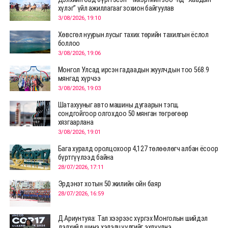
хүлэг” үйл ажиллагааг зохион байгуулав
3/08/2026, 19:10
Хөвсгөл нуурын лусыг тахих төрийн тахилгын ёслол
боллоо
3/08/2026, 19:06
Монгол Улсад ирсэн гадаадын жуулчдын тоо 568.9
мянгад хүрчээ
3/08/2026, 19:03
Шатахууныг авто машины дугаарын тэгш,
сондгойгоор олгохдоо 50 мянган төгрөгөөр
хязгаарлана
3/08/2026, 19:01
Бага хуралд оролцохоор 4,127 төлөөлөгч албан ёсоор
бүртгүүлээд байна
28/07/2026, 17:11
Эрдэнэт хотын 50 жилийн ойн баяр
28/07/2026, 16:59
Д.Ариунтуяа: Тал хээрээс хүргэх Монголын шийдэл
дэлхийд шинэ хэлэлцүүлгийг эхлүүлнэ