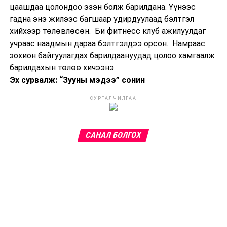
цаашдаа цолондоо эзэн болж барилдана. Үүнээс
гадна энэ жилээс багшаар удирдуулаад бэлтгэл
хийхээр төлөвлөсөн. Би фитнесс клуб ажилуулдаг
учраас наадмын дараа бэлтгэлдээ орсон. Намраас
зохион байгуулагдах барилдаануудад цолоо хамгаалж
барилдахын төлөө хичээнэ.
Эх сурвалж: “Зууны мэдээ” сонин
СУРТАЛЧИЛГАА
САНАЛ БОЛГОХ