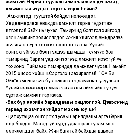
жамтай. Өөрийн туулсан замналаасаа дүгнэхэд
амжилтын нууцыг хэрхэн харж байна?
-Амжилтад тууштай байдал нөлөөлдөг.
Хөдөлмөрлөж явахдаа амжилт гарна гэдэгтээ
итгэлтэй байх нь чухал. Тамирчид бэлтгэл хийгээд
олон зүйлийг золиослодог. Ажил хийгээд амьдралаа
авч явах, сурч хөгжих сонголт гарна. Үүнийг
сонгохгүйгээр бэлтгэлдээ шамддаг хүмүүс бол
тамирчид. Зарим үед хичээгээд амжилт ирэхгүй үе
тохионо. Тиймээс тамирчдад дэмжлэг чухал. Намайг
2015 оноос хойш н.Сэргэлэн захиралтай “Юү Би
Ойл”компани сар бүр цалин өгч дэмжлэг үзүүлсэн.
Үүний нөлөөгөөр сумаасаа анхны аймгийн түрүүг
хүртэж амжилт гаргалаа.
-Бөх бүр өөрийн барилдааны онцлогтой. Дэвжээнд
гараад ихэвчлэн хийдэг мэх нь юу вэ?
-Цаг хугацаа өнгөрөх тусам барилдааны арга барил
өөр болдог. Магадгүй хурд удаашрах тусам мэх
өөрчлөгддөг байх. Жин багатай байхдаа давхар