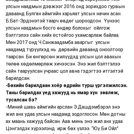
улсын наадмын дэвжээг 2016 онд зорихдоо гурвын
даваанд Булган аймгийн харьяат улсын начин асан
Б.Бат-Эрдэнэтэй таарч өвдөг шороодсон. Үүнээс
улсын наадмын босго өндөр болохыг ойлгож
бэлтгэлээ сайн хийх ёстойгоо ухамсарлаж байлаа.
Мөн 2017 онд Ч.Санжаадамба аваргыг улсын
наадамд түрүүлхэд нь дөрвийн даваанд оноолтоор
таарсан. Би өнгөрсөн жилүүдэд улсын цол авахын
төлөө хөдөлмөрлөж хичээсэн. Энэ жил бэлтгэлээ
сайн тааруулсан учраас цол авна гэдэгтээ итгэлтэй
барилдсан.
-Бөхийн барилдаан хоёр өдрийн турш үргэлжилсэн.
Таны барилдах үед хажууд нь ямар хүн зөвлөж,
тусалсан бэ?
-Миний шавь аймгийн арслан Э.Дашдэмбэрэл энэ
жил анх удаа улсын наадамд зодоглосон. Мөн дотны
ах маань хажууд байсан. Аав минь энэ жил анх удаа
Цэнгэлдэх хүрээлэнд ирж бөх үзлээ. “Юү Би Ойл”