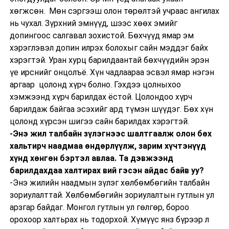
хөгжсөн. Мөн сэргээш олон төрөлтэй учраас ангилах
нь чухал. Зүрхний эмнүүд, шээс хөөх эмийг
допингоос салгавал зохистой. Бөхчүүд ямар эм
хэрэглэвэл допин илрэх болохыг сайн мэддэг байх
хэрэгтэй. Уран хурц барилдаантай бөхчүүдийн эрэн
үе ирснийг онцолъё. Хүн чадлаараа эсвэл ямар нэгэн
аргаар цолонд хүрч болно. Гэхдээ цолныхоо
хэмжээнд хүрч барилдах ёстой. Цолондоо хүрч
барилдаж байгаа эсэхийг ард түмэн шүүдэг. Бөх хүн
цолонд хүрсэн шигээ сайн барилдах хэрэгтэй.
-Энэ жил талбайн зүлэгнээс шалтгаалж олон бөх
хальтирч наадмаа өндөрлүүлж, зарим хүчтэнүүд
хүнд хөнгөн бэртэл авлаа. Та дэвжээнд
барилдахдаа халтирах вий гэсэн айдас байв уу?
-Энэ жилийн наадмын зүлэг хөлбөмбөгийн талбайн
зориулалттай. Хөлбөмбөгийн зориулалтын гутлын ул
арзгар байдаг. Монгол гутлын ул гөлгөр, бороо
орохоор халтьрах нь тодорхой. Хүмүүс янз бүрээр л