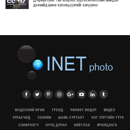
Д.Ариунтуяа: Тал хээрээс хүргэх Монголын шийдэл
дэлхийд шинэ хэлэлцүүлгийг эхлүүлнэ
28/07/2026, 12:09
СЭЛЭНГЭ: МОНЦАМЭ-гийн анхны мэдээ дамжуулсан
түүхэн байр хадгалагдаж байна
28/07/2026, 12:06
Монгол Улсад энэ оны эхний хагас жилд 417.6 мянган
жуулчин иржээ
28/07/2026, 12:04
ХӨВСГӨЛ Нутгийн зөвлөлөөс МУАЖ Д.Цэрэндарьзавт
2 өрөө байр олгоно
20/07/2026, 19:22
ХӨВСГӨЛ Нутгийн зөвлөлөөс МУАЖ Д.Цэрэндарьзавт
2 өрөө байр олгоно
20/07/2026, 19:21
Тажикистан Улсын Ерөнхийлөгч төрийн айлчлал
хийхээр хүрэлцэн ирлээ
МЭДЭЭНИЙ ӨРӨӨ
ТРЕНД
ЧӨЛӨӨТ ИНДЭР
ВИДЕО
20/07/2026, 19:19
ЗУРААЧИД
ТАНХИМ
ШАВЬ СУРГАЛТ
НЭГ ЗУРГИЙН ТҮҮХ
Испанийн шигшээ баг ДАШТ-д хоёр дахь удаагаа
СОНИРХОГЧ
НУУЦ ДУРАН
НИЙТЛЭЛ
ЯРИЛЦЛАГА
түрүүллээ