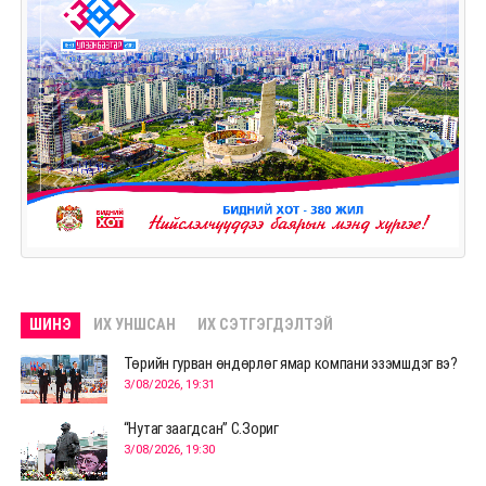
ШИНЭ
ИХ УНШСАН
ИХ СЭТГЭГДЭЛТЭЙ
Төрийн гурван өндөрлөг ямар компани эзэмшдэг вэ?
3/08/2026, 19:31
“Нутаг заагдсан” С.Зориг
3/08/2026, 19:30