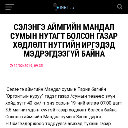
СЭЛЭНГЭ АЙМГИЙН МАНДАЛ
СУМЫН НУТАГТ БОЛСОН ГАЗАР
ХӨДЛӨЛТ НУТГИЙН ИРГЭДЭД
МЭДРЭГДЭЭГҮЙ БАЙНА
20/02/2019, 09:35
Сэлэнгэ аймгийн Мандал сумын Тарни багийн
“Оргонтын нуруу” гэдэг газар /сумын төвөөс зүүн
хойд зүгт 40 км/
-т энэ сарын
19
-ний
өглөө 07:00 цагт
3.6 магнитудын хүчтэй газар хөдлөлт бол
сон байна.
Сэлэнгэ аймгийн Мандал сумын
Засаг дарга
Н.Лхагвадоржоос тодруул
га авахад
тухайн газар