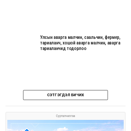
Улсын аварга малчин, саальчин, фермер,
тариаланч, хошой аварга малчин, аварга
тариаланчид тодорлоо
СЭТГЭГДЭЛ БИЧИХ
Сурталчилгаа