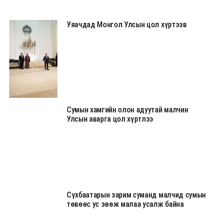
Уяачдад Монгол Улсын цол хүртээв
Сумын хамгийн олон адуутай малчин
Улсын аварга цол хүртлээ
Сүхбаатарын зарим суманд малчид сумын
төвөөс ус зөөж малаа усалж байна