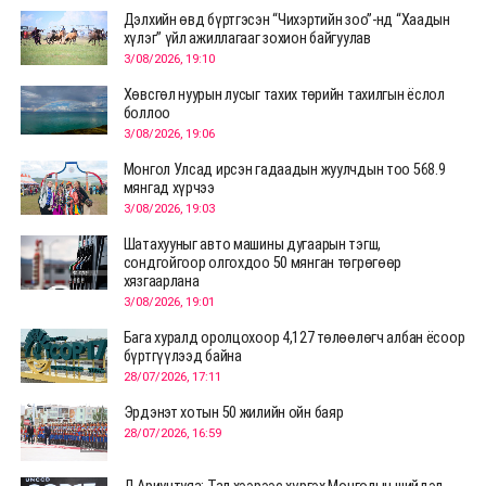
Дэлхийн өвд бүртгэсэн “Чихэртийн зоо”-нд “Хаадын
хүлэг” үйл ажиллагааг зохион байгуулав
3/08/2026, 19:10
Хөвсгөл нуурын лусыг тахих төрийн тахилгын ёслол
боллоо
3/08/2026, 19:06
Монгол Улсад ирсэн гадаадын жуулчдын тоо 568.9
мянгад хүрчээ
3/08/2026, 19:03
Шатахууныг авто машины дугаарын тэгш,
сондгойгоор олгохдоо 50 мянган төгрөгөөр
хязгаарлана
3/08/2026, 19:01
Бага хуралд оролцохоор 4,127 төлөөлөгч албан ёсоор
бүртгүүлээд байна
28/07/2026, 17:11
Эрдэнэт хотын 50 жилийн ойн баяр
28/07/2026, 16:59