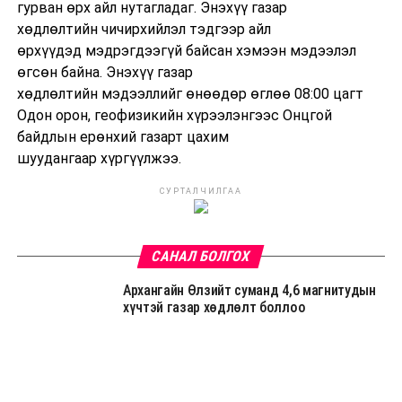
гурван өрх айл нутагладаг
. Энэхүү газар
хөдлөлтийн
чичирхийлэл
тэдгээр айл
өрхүүдэд
мэдрэгдээгүй
байсан хэмээн
мэдээл
эл
өгсөн байна.
Энэ
хүү газар
хөдлөлтийн
мэдээллийг
өнөөдөр өглөө
08:00 цагт
Одон орон, геофизикийн хүрээлэнгээс Онцгой
байдлын ерөнхий газарт цахим
шуудангаар
хүргүүлжээ.
СУРТАЛЧИЛГАА
САНАЛ БОЛГОХ
Архангайн Өлзийт суманд 4,6 магнитудын
хүчтэй газар хөдлөлт боллоо