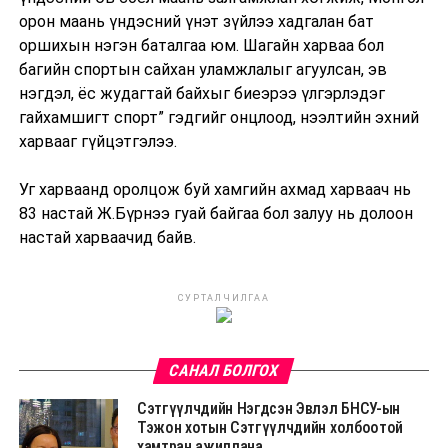
орон маань үндэсний үнэт зүйлээ хадгалан бат
оршихын нэгэн баталгаа юм. Шагайн харваа бол
багийн спортын сайхан уламжлалыг агуулсан, эв
нэгдэл, ёс жудагтай байхыг биеэрээ үлгэрлэдэг
гайхамшигт спорт” гэдгийг онцлоод, нээлтийн эхний
харвааг гүйцэтгэлээ.
Уг харваанд оролцож буй хамгийн ахмад харваач нь
83 настай Ж.Бүрнээ гуай байгаа бол залуу нь долоон
настай харваачид байв.
СУРТАЛЧИЛГАА
САНАЛ БОЛГОХ
Сэтгүүлчдийн Нэгдсэн Эвлэл БНСУ-ын
Тэжон хотын Сэтгүүлчдийн холбоотой
хамтран ажиллана