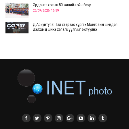
Эрдэнэт хотын 50 жилийн ойн баяр
28/07/2026, 16:59
Д.Ариунтуяа: Тал хээрээс хүргэх Монголын шийдэл
дэлхийд шинэ хэлэлцүүлгийг эхлүүлнэ
28/07/2026, 12:09
СЭЛЭНГЭ: МОНЦАМЭ-гийн анхны мэдээ дамжуулсан
түүхэн байр хадгалагдаж байна
28/07/2026, 12:06
Монгол Улсад энэ оны эхний хагас жилд 417.6 мянган
жуулчин иржээ
28/07/2026, 12:04
ХӨВСГӨЛ Нутгийн зөвлөлөөс МУАЖ Д.Цэрэндарьзавт
2 өрөө байр олгоно
20/07/2026, 19:22
ХӨВСГӨЛ Нутгийн зөвлөлөөс МУАЖ Д.Цэрэндарьзавт
2 өрөө байр олгоно
20/07/2026, 19:21
Тажикистан Улсын Ерөнхийлөгч төрийн айлчлал