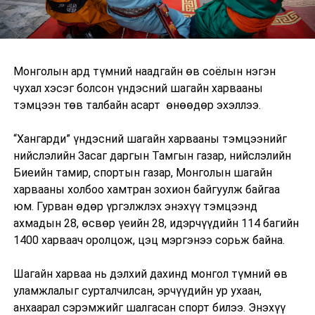
Монголын ард түмний наадгайн өв соёлын нэгэн
чухал хэсэг болсон үндэсний шагайн харвааны
тэмцээн төв талбайн асарт өнөөдөр эхэллээ.
“Хангарди” үндэсний шагайн харвааны тэмцээнийг
нийслэлийн Засаг даргын Тамгын газар, нийслэлийн
Биеийн тамир, спортын газар, Монголын шагайн
харвааны холбоо хамтран зохион байгуулж байгаа
юм. Гурван өдөр үргэлжлэх энэхүү тэмцээнд
ахмадын 28, өсвөр үеийн 28, идэрчүүдийн 114 багийн
1400 харваач оролцож, цэц мэргэнээ сорьж байна.
Шагайн харваа нь дэлхий дахинд монгол түмний өв
уламжлалыг сурталчилсан, эрчүүдийн ур ухаан,
анхаарал сэрэмжийг шалгасан спорт билээ. Энэхүү