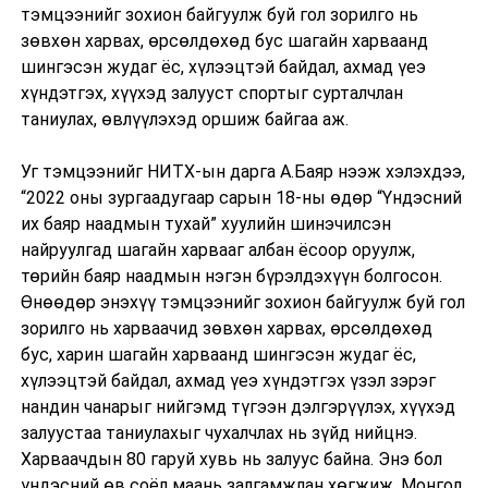
тэмцээнийг зохион байгуулж буй гол зорилго нь
зөвхөн харвах, өрсөлдөхөд бус шагайн харваанд
шингэсэн жудаг ёс, хүлээцтэй байдал, ахмад үеэ
хүндэтгэх, хүүхэд залууст спортыг сурталчлан
таниулах, өвлүүлэхэд оршиж байгаа аж.
Уг тэмцээнийг НИТХ-ын дарга А.Баяр нээж хэлэхдээ,
“2022 оны зургаадугаар сарын 18-ны өдөр “Үндэсний
их баяр наадмын тухай” хуулийн шинэчилсэн
найруулгад шагайн харвааг албан ёсоор оруулж,
төрийн баяр наадмын нэгэн бүрэлдэхүүн болгосон.
Өнөөдөр энэхүү тэмцээнийг зохион байгуулж буй гол
зорилго нь харваачид зөвхөн харвах, өрсөлдөхөд
бус, харин шагайн харваанд шингэсэн жудаг ёс,
хүлээцтэй байдал, ахмад үеэ хүндэтгэх үзэл зэрэг
нандин чанарыг нийгэмд түгээн дэлгэрүүлэх, хүүхэд
залуустаа таниулахыг чухалчлах нь зүйд нийцнэ.
Харваачдын 80 гаруй хувь нь залуус байна. Энэ бол
үндэсний өв соёл маань залгамжлан хөгжиж, Монгол