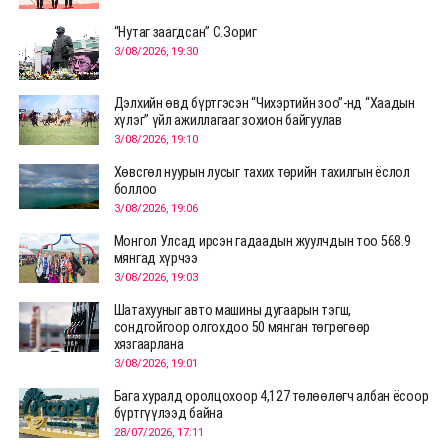
“Нутаг заагдсан” С.Зориг
3/08/2026, 19:30
Дэлхийн өвд бүртгэсэн “Чихэртийн зоо”-нд “Хаадын
хүлэг” үйл ажиллагааг зохион байгуулав
3/08/2026, 19:10
Хөвсгөл нуурын лусыг тахих төрийн тахилгын ёслол
боллоо
3/08/2026, 19:06
Монгол Улсад ирсэн гадаадын жуулчдын тоо 568.9
мянгад хүрчээ
3/08/2026, 19:03
Шатахууныг авто машины дугаарын тэгш,
сондгойгоор олгохдоо 50 мянган төгрөгөөр
хязгаарлана
3/08/2026, 19:01
Бага хуралд оролцохоор 4,127 төлөөлөгч албан ёсоор
бүртгүүлээд байна
28/07/2026, 17:11