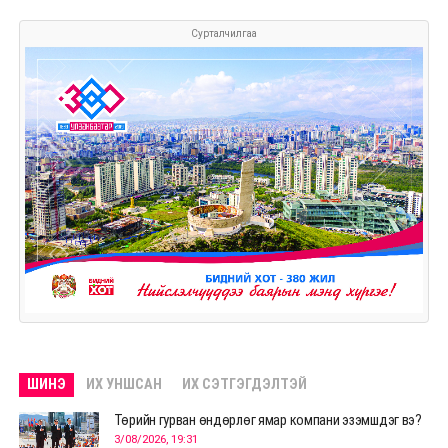
Сурталчилгаа
ШИНЭ
ИХ УНШСАН
ИХ СЭТГЭГДЭЛТЭЙ
Төрийн гурван өндөрлөг ямар компани эзэмшдэг вэ?
3/08/2026, 19:31