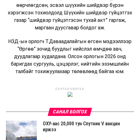
өөрчлөгдсөн, эсвэл шүүхийн шийдвэр бүрэн
хэрэгжсэн тохиолдолд Шүүхийн шийдвэр гүйцэтгэх
газар “шийдвэр гүйцэтгэсэн тухай акт” гаргаж,
маргаан дуусгавар болдог аж.
НЗД-ын орлогч Т.Даваадалайгын өгсөн мэдээллээр
“Өргөө” зочид буудлыг нийслэл өмчдөө авч,
дуудлагаар худалдана. Олсон орлогын 2026 онд
баригдах сургууль, цэцэрлэг, нийтийн эзэмшлийн
талбайг тохижуулахаар төлөвлөөд байгаа юм.
СУРТАЛЧИЛГАА
САНАЛ БОЛГОХ
ОХУ-аас 20,000 тун Спутник V вакцин
иржээ