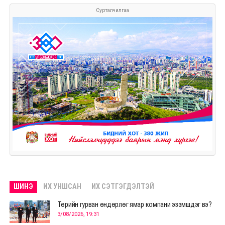
Сурталчилгаа
ШИНЭ
ИХ УНШСАН
ИХ СЭТГЭГДЭЛТЭЙ
Төрийн гурван өндөрлөг ямар компани эзэмшдэг вэ?
3/08/2026, 19:31