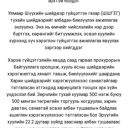
эрхтэй болдог.
Улмаар Шүүхийн шийдвэр гүйцэтгэх газар (ШШГЕГ)
тухайн шийдвэрийг албадан биелүүлэх ажиллагаа
эхлүүлнэ. Энэ нь өмчийг нийслэлийн нэр дээр
бүртгэх, хөрөнгийг битүүмжлэх, эсвэл хуулийн
хүрээнд хүч хэрэглэн гүйцэтгэх ажиллагаа явуулах
зэргээр хийгддэг.
Хэрэв гүйцэтгэлийн явцад саад гарвал прокурорын
байгууллага оролцож, хууль ёсны шийдвэрийн
хэрэгжилтэд хяналт тавьж, биелүүлэхийг шаардана.
Харин шийдвэрийг хэрэгжүүлэхээс санаатайгаар
татгалзсан этгээдэд хариуцлага тооцох эрх зүйн
үндэслэл бий. Зөрчлийн тухай хуулиар 500 нэгж буюу
500 мянган төгрөгийн торгууль ногдуулах, харин
давтан, санаатай эсвэл албан тушаалын байдлаа
ашиглан хэрэгжүүлэхээс татгалзсан бол Эрүүгийн
хуулийн 22.2 дугаар зүйлд зааснаар албан тушаалаас