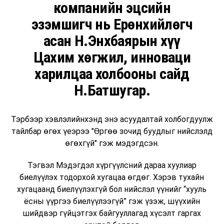
компанийн эцсийн
эзэмшигч нь Ерөнхийлөгч
асан Н.Энхбаярын хүү
Цахим хөгжил, инноваци
харилцаа холбооны сайд
Н.Батшугар.
Тэрбээр хэвлэлийнхэнд энэ асуудалтай холбогдуулж
тайлбар өгөх үеэрээ "Өргөө зочид буудлыг нийслэлд
өгөхгүй" гэж мэдэгдсэн.
Тэгвэл Мэдэгдэл хүргүүлсний дараа хуулиар
биелүүлэх тодорхой хугацаа өгдөг. Хэрэв тухайн
хугацаанд биелүүлэхгүй бол нийслэл үүнийг “хууль
ёсны үүргээ биелүүлээгүй” гэж үзэж, шүүхийн
шийдвэр гүйцэтгэх байгууллагад хүсэлт гаргах