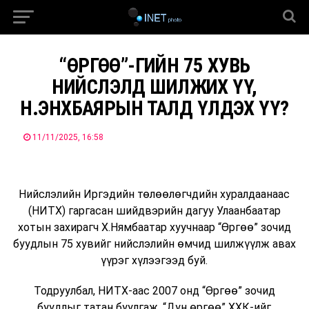
“ӨРГӨӨ”-ГИЙН 75 ХУВЬ
НИЙСЛЭЛД ШИЛЖИХ ҮҮ,
Н.ЭНХБАЯРЫН ТАЛД ҮЛДЭХ ҮҮ?
11/11/2025, 16:58
Нийслэлийн Иргэдийн төлөөлөгчдийн хуралдаанаас
(НИТХ) гаргасан шийдвэрийн дагуу Улаанбаатар
хотын захирагч Х.Нямбаатар хуучнаар “Өргөө” зочид
буудлын 75 хувийг нийслэлийн өмчид шилжүүлж авах
үүрэг хүлээгээд буй.
Тодруулбал, НИТХ-аас 2007 онд “Өргөө” зочид
буудлыг татан буулгаж, “Дун өргөө” ХХК-ийг