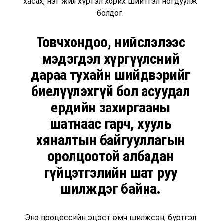
хасах, нэг жил хүртэл хорих шийтгэл ногдуулж
болдог.
Товчхондоо, нийслэлээс
мэдэгдэл хүргүүлсний
дараа тухайн шийдвэрийг
биелүүлэхгүй бол асуудал
ердийн захиргааны
шатнаас гарч, хууль
хяналтын байгууллагын
оролцоотой албадан
гүйцэтгэлийн шат руу
шилждэг байна.
Энэ процессийн эцэст өмч шилжсэн, бүртгэл