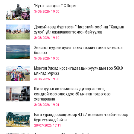
“Нутаг заагдсан” С.Зориг
3/08/2026, 19:30
Дэлхийн өвд бүртгэсэн “Чихэртийн зоо”-нд “Хаадын
хүлэг” үйл ажиллагааг зохион байгуулав
3/08/2026, 19:10
Хөвсгөл нуурын лусыг тахих төрийн тахилгын ёслол
боллоо
3/08/2026, 19:06
Монгол Улсад ирсэн гадаадын жуулчдын тоо 568.9
мянгад хүрчээ
3/08/2026, 19:03
Шатахууныг авто машины дугаарын тэгш,
сондгойгоор олгохдоо 50 мянган төгрөгөөр
хязгаарлана
3/08/2026, 19:01
Бага хуралд оролцохоор 4,127 төлөөлөгч албан ёсоор
бүртгүүлээд байна
28/07/2026, 17:11