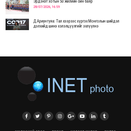
Эрдэнэт хотын 50 жилийн ойн баяр
28/07/2026, 16:59
Д.Ариунтуяа: Тал хээрээс хүргэх Монголын шийдэл
дэлхийд шинэ хэлэлцүүлгийг эхлүүлнэ
28/07/2026, 12:09
СЭЛЭНГЭ: МОНЦАМЭ-гийн анхны мэдээ дамжуулсан
түүхэн байр хадгалагдаж байна
28/07/2026, 12:06
Монгол Улсад энэ оны эхний хагас жилд 417.6 мянган
жуулчин иржээ
28/07/2026, 12:04
ХӨВСГӨЛ Нутгийн зөвлөлөөс МУАЖ Д.Цэрэндарьзавт
2 өрөө байр олгоно
20/07/2026, 19:22
ХӨВСГӨЛ Нутгийн зөвлөлөөс МУАЖ Д.Цэрэндарьзавт
2 өрөө байр олгоно
20/07/2026, 19:21
Тажикистан Улсын Ерөнхийлөгч төрийн айлчлал
хийхээр хүрэлцэн ирлээ