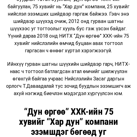
байгуулан, 75 хувийг нь “Хар дун” компани, 25 хувийг
нийслэл эзэмших шийдвэр гаргаж байжээ. Гэвч энэ
шийдвэр шүүхэд очиж, 2012 онд гурван шатны
шүүхээс уг тогтоолыг хууль бус гэж үзсэн байдаг.
Үүний дараа 2018 онд НИТХ “Дун өргөө” ХХК-ийн 75
хувийг нийслэлийн өмчид буцаан авах тогтоол
гаргасан ч өнөөг хүртэл хэрэгжээгүй.
Ийнхүү гурван шатны шүүхийн шийдвэр гарч, НИТХ-
наас ч тогтоол батлагдсан атал өмчийг шилжүүлэн
өгөхгүй байгаа учраас Нийслэлийн Засаг даргын
орлогч Т.Даваадалай тус зочид буудлын эзэмшигч аж
ахуй нэгжид биечлэн мэдэгдэл хүргүүлсэн юм.
“Дун өргөө” ХХК-ийн 75
хувийг “Хар дун” компани
эзэмшдэг бөгөөд уг