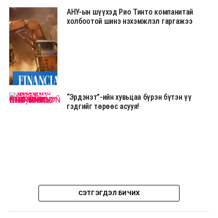
АНУ-ын шүүхэд Рио Тинто компанитай
холбоотой шинэ нэхэмжлэл гаргажээ
“Эрдэнэт”-ийн хувьцаа бүрэн бүтэн үү
гэдгийг төрөөс асууя!
СЭТГЭГДЭЛ БИЧИХ