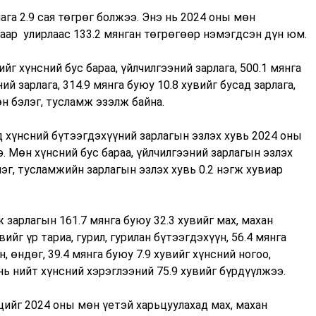
га 2.9 сая төгрөг болжээ. Энэ нь 2024 оны мөн
гаар улирлаас 133.2 мянган төгрөгөөр нэмэгдсэн дүн юм.
йг хүнсний бус бараа, үйлчилгээний зарлага, 500.1 мянга
й зарлага, 314.9 мянга буюу 10.8 хувийг бусад зарлага,
өн бэлэг, тусламж эзэлж байна.
 хүнсний бүтээгдэхүүний зарлагын эзлэх хувь 2024 оны
. Мөн хүнсний бус бараа, үйлчилгээний зарлагын эзлэх
лэг, тусламжийн зарлагын эзлэх хувь 0.2 нэгж хувиар
зарлагын 161.7 мянга буюу 32.3 хувийг мах, махан
вийг үр тариа, гурил, гурилан бүтээгдэхүүн, 56.4 мянга
н, өндөг, 39.4 мянга буюу 7.9 хувийг хүнсний ногоо,
нь нийт хүнсний хэрэглээний 75.9 хувийг бүрдүүлжээ.
цийг 2024 оны мөн үетэй харьцуулахад мах, махан