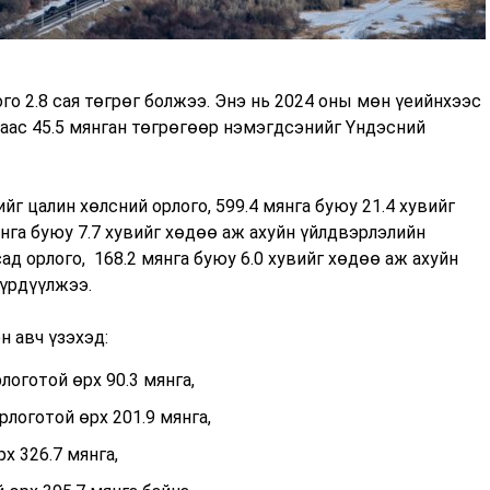
о 2.8 сая төгрөг болжээ. Энэ нь 2024 оны мөн үеийнхээс
рлаас 45.5 мянган төгрөгөөр нэмэгдсэнийг Үндэсний
йг цалин хөлсний орлого, 599.4 мянга буюу 21.4 хувийг
янга буюу 7.7 хувийг хөдөө аж ахуйн үйлдвэрлэлийн
сад орлого, 168.2 мянга буюу 6.0 хувийг хөдөө аж ахуйн
бүрдүүлжээ.
н авч үзэхэд:
логотой өрх 90.3 мянга,
рлоготой өрх 201.9 мянга,
рх 326.7 мянга,