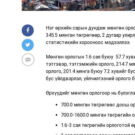
Нэг өрхийн сарын дундаж мөнгөн орлог
345.5 мянган төгрөгөөр, 2 дугаар ули
статистикийн хорооноос мэдээллээ.
Мөнгөн орлогын 1.6 сая буюу 57.7 хуви
тэтгэвэр, тэтгэмжийн орлого, 214.7 м
орлого, 201.4 мянга буюу 7.2 хувийг бу
бус үйлдвэрлэл, үйлчилгээний орлого 
Өрхүүдийг мөнгөн орлогоор нь бүлэглэ
700.0 мянган төгрөгөөс доош ор
700.0-1600.0 мянган төгрөгийн о
1.6-3 сая төгрөгийн орлоготой ө