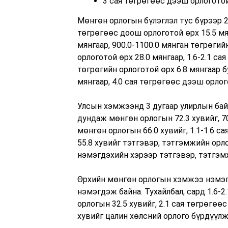
3 сая төгрөгөөс дээш орлоготой
Мөнгөн орлогын бүлэглэл тус бүрээр 2
төгрөгөөс доош орлоготой өрх 15.5 мян
мянгаар, 900.0-1100.0 мянган төгрөгийн
орлоготой өрх 28.0 мянгаар, 1.6-2.1 сая
төгрөгийн орлоготой өрх 6.8 мянгаар бу
мянгаар, 4.0 сая төгрөгөөс дээш орлог
Улсын хэмжээнд 3 дугаар улирлын байд
дундаж мөнгөн орлогын 72.3 хувийг, 7
мөнгөн орлогын 66.0 хувийг, 1.1-1.6 
55.8 хувийг тэтгэвэр, тэтгэмжийн ор
нэмэгдэхийн хэрээр тэтгэвэр, тэтгэм
Өрхийн мөнгөн орлогын хэмжээ нэмэг
нэмэгдэж байна. Тухайлбал, сард 1.6-
орлогын 32.5 хувийг, 2.1 сая төгрөгө
хувийг цалин хөлсний орлого бүрдүүлж