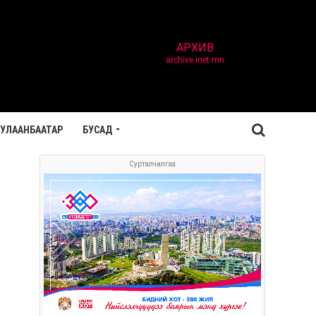
АРХИВ
archive.inet.mn
УЛААНБААТАР
БУСАД
Сурталчилгаа