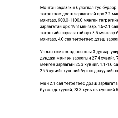
Мөнгөн зарлагын бүлэглэл тус бүрээр 
төгрөгөөс доош зарлагатай өрх 2.2 мян
мянгаар, 900.0-1100.0 мянган төгрөгийн
зарлагатай өрх 19.8 мянгаар, 1.6-2.1 са
төгрөгийн зарлагатай өрх 3.5 мянгаар б
мянгаар, 4.0 сая төгрөгөөс дээш зарла
Улсын хэмжээнд энэ оны 3 дугаар улир
дундаж мөнгөн зарлагын 27.4 хувийг, 
мөнгөн зарлагын 25.3 хувийг, 1.1-1.6 
25.5 хувийг хүнсний бүтээгдэхүүний э
Мөн 2.1 сая төгрөгөөс дээш зарлагата
бүтээгдэхүүний, 73.3 хувь нь хүнсний б