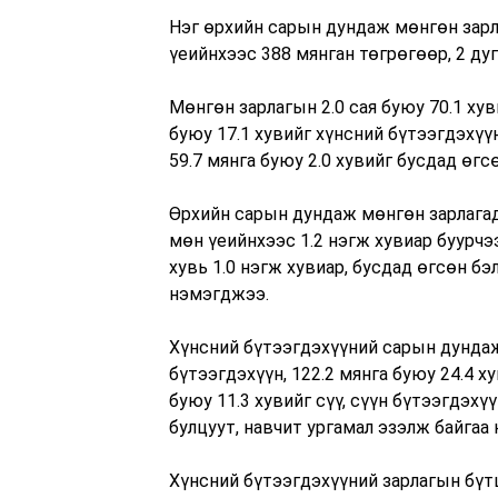
Нэг өрхийн сарын дундаж мөнгөн зарла
үеийнхээс 388 мянган төгрөгөөр, 2 ду
Мөнгөн зарлагын 2.0 сая буюу 70.1 хуви
буюу 17.1 хувийг хүнсний бүтээгдэхүүни
59.7 мянга буюу 2.0 хувийг бусдад өгс
Өрхийн сарын дундаж мөнгөн зарлагад
мөн үеийнхээс 1.2 нэгж хувиар буурчээ
хувь 1.0 нэгж хувиар, бусдад өгсөн бэ
нэмэгджээ.
Хүнсний бүтээгдэхүүний сарын дундаж 
бүтээгдэхүүн, 122.2 мянга буюу 24.4 ху
буюу 11.3 хувийг сүү, сүүн бүтээгдэхүү
булцуут, навчит ургамал эзэлж байгаа 
Хүнсний бүтээгдэхүүний зарлагын бүт