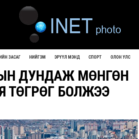
ИЙН ЗАСАГ
НИЙГЭМ
ЭРҮҮЛ МЭНД
СПОРТ
ОЛОН УЛС
РЫН ДУНДАЖ МӨНГӨН
АЯ ТӨГРӨГ БОЛЖЭЭ