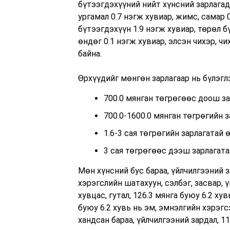
бүтээгдэхүүний нийт хүнсний зарлагад 
ургамал 0.7 нэгж хувиар, жимс, самар 0
бүтээгдэхүүн 1.9 нэгж хувиар, төрөл бү
өндөг 0.1 нэгж хувиар, элсэн чихэр, ч
байна.
Өрхүүдийг мөнгөн зарлагаар нь бүлэглэ
700.0 мянган төгрөгөөс доош зар
700.0-1600.0 мянган төгрөгийн з
1.6-3 сая төгрөгийн зарлагатай ө
3 сая төгрөгөөс дээш зарлагатай
Мөн хүнсний бус бараа, үйлчилгээний з
хэрэгслийн шатахуун, сэлбэг, засвар, ү
хувцас, гутал, 126.3 мянга буюу 6.2 ху
буюу 6.2 хувь нь эм, эмнэлгийн хэрэгсэ
хандсан бараа, үйлчилгээний зардал, 1