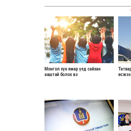
Монгол хүн ямар үед сайхан
Татвар
ааштай болох вэ
өсжээ