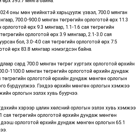
 өрх 395.7 мянга байна.
024 оны мөн үеийнхтэй харьцуулж үзвэл, 700.0 мянган
гаар, 700.0-900.0 мянган төгрөгийн орлоготой өрх 11.3
 орлоготой өрх 9.3 мянгаар, 1.1-1.6 сая төгрөгийн
 төгрөгийн орлоготой өрх 3.9 мянгаар, 2.1-3.0 сая
урсан бол, 3.0-4.0 сая төгрөгийн орлоготой өрх 7.5
отой өрх 83.8 мянгаар нэмэгдсэн байна.
лаар сард 700.0 мянган төгрөг хүртэлх орлоготой өрхийн
00.0-1100.0 мянган төгрөгийн орлоготой өрхийн дундаж
сая төгрөгийн орлоготой өрхийн дундаж мөнгөн орлогын
лого бүрдүүлжээ. Гэхдээ өрхийн мөнгөн орлогын хэмжээ
жийн орлогын эзлэх хувь буурчээ.
дэхийн хэрээр цалин хөлсний орлогын эзлэх хувь хэмжээ
2.1 сая төгрөгийн орлоготой өрхийн дундаж мөнгөн
өс дээш орлоготой өрхийн дундаж мөнгөн орлогын 65.1
ээ.