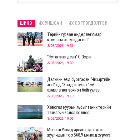
ШИНЭ
ИХ УНШСАН
ИХ СЭТГЭГДЭЛТЭЙ
Төрийн гурван өндөрлөг ямар
компани эзэмшдэг вэ?
3/08/2026, 19:31
“Нутаг заагдсан” С.Зориг
3/08/2026, 19:30
Дэлхийн өвд бүртгэсэн “Чихэртийн
зоо”-нд “Хаадын хүлэг” үйл
ажиллагааг зохион байгуулав
3/08/2026, 19:10
Хөвсгөл нуурын лусыг тахих төрийн
тахилгын ёслол боллоо
3/08/2026, 19:06
Монгол Улсад ирсэн гадаадын
жуулчдын тоо 568.9 мянгад хүрчээ