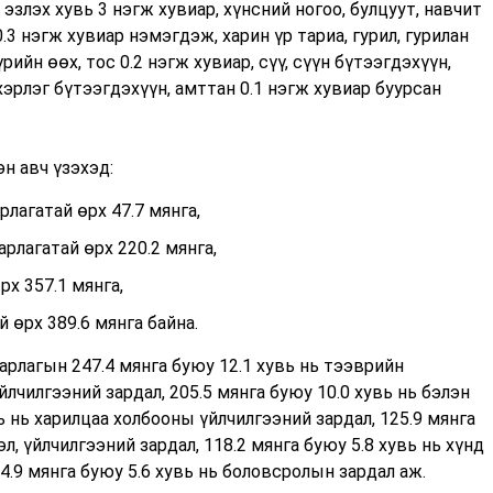
эзлэх хувь 3 нэгж хувиар, хүнсний ногоо, булцуут, навчит
.3 нэгж хувиар нэмэгдэж, харин үр тариа, гурил, гурилан
рийн өөх, тос 0.2 нэгж хувиар, сүү, сүүн бүтээгдэхүүн,
ихэрлэг бүтээгдэхүүн, амттан 0.1 нэгж хувиар буурсан
н авч үзэхэд:
лагатай өрх 47.7 мянга,
арлагатай өрх 220.2 мянга,
рх 357.1 мянга,
 өрх 389.6 мянга байна.
арлагын 247.4 мянга буюу 12.1 хувь нь тээврийн
йлчилгээний зардал, 205.5 мянга буюу 10.0 хувь нь бэлэн
вь нь харилцаа холбооны үйлчилгээний зардал, 125.9 мянга
л, үйлчилгээний зардал, 118.2 мянга буюу 5.8 хувь нь хүнд
14.9 мянга буюу 5.6 хувь нь боловсролын зардал аж.