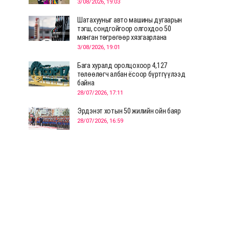
3/08/2026, 19:03
Шатахууныг авто машины дугаарын
тэгш, сондгойгоор олгохдоо 50
мянган төгрөгөөр хязгаарлана
3/08/2026, 19:01
Бага хуралд оролцохоор 4,127
төлөөлөгч албан ёсоор бүртгүүлээд
байна
28/07/2026, 17:11
Эрдэнэт хотын 50 жилийн ойн баяр
28/07/2026, 16:59
Д.Ариунтуяа: Тал хээрээс хүргэх
Монголын шийдэл дэлхийд шинэ
хэлэлцүүлгийг эхлүүлнэ
28/07/2026, 12:09
СЭЛЭНГЭ: МОНЦАМЭ-гийн анхны
мэдээ дамжуулсан түүхэн байр
хадгалагдаж байна
28/07/2026, 12:06