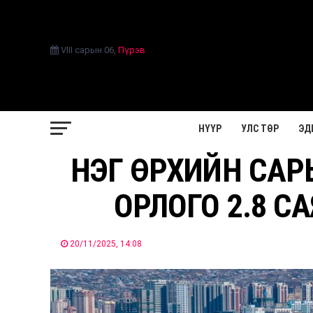
VIII сарын 06
,
Пүрэв
НҮҮР
УЛС ТӨР
ЭД
НЭГ ӨРХИЙН СА
ОРЛОГО 2.8 С
20/11/2025, 14:08