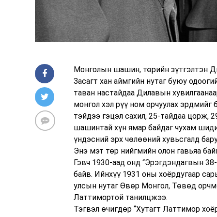
Монголын шашин, төрийн зүтгэлтэн Д
Засагт хан аймгийн нутаг буюу одоог
таван настайдаа Дилавын хувилгаанаар
монгол хэл рүү ном орчуулах эрдмийг
тэйдээ гэцэл сахил, 25-тайдаа цорж, 
шашинтай хүн ямар байдаг чухам шидий
үндэсний эрх чөлөөний хувьсгалд бару
Энэ мэт төр нийгмийн олон гавьяа бай
Гэвч 1930-аад онд “Эрэгдэндагвын 38-
байв. Ийнхүү 1931 оны хоёрдугаар са
улсын нутаг Өвөр Монгол, Төвөд орчм
Латтимортой танилцжээ.
Тэгвэл өчигдөр “Хутагт Латтимор хоёр