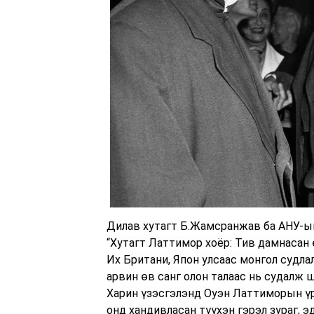
Дилав хутагт Б.Жамсранжав ба АНУ-ы
“Хутагт Латтимор хоёр: Тив дамнасан
Их Британи, Япон улсаас монгол судл
арвин өв санг олон талаас нь судалж
Харин үзэсгэлэнд Оуэн Латтиморын үр
онд хандивласан түүхэн гэрэл зураг, 