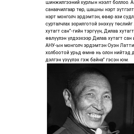
шинжилгээний хурлын нээлт боллоо. А
санаачилгаар төр, шашны нэрт зүтгэ
нэрт монголч эрдэмтэн, өвөр ази судл
сурталчлах зорилготой энэхүү төслийг
хутагт сан”-гийн тэргүүн, Дилав хутаг
өвлүүлэн үлдээхээр Дилав хутагт сан
АНУ-ын монголч эрдэмтэн Оуэн Латти
холбоотой урьд өмнө нь олон нийтэд д
дэлгэн үзүүлэх гэж байна” гэсэн юм.