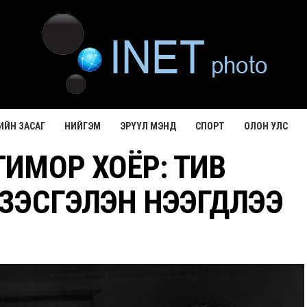
ИЙН ЗАСАГ
НИЙГЭМ
ЭРҮҮЛ МЭНД
СПОРТ
ОЛОН УЛС
ТИМОР ХОЁР: ТИВ
ЗЭСГЭЛЭН НЭЭГДЛЭЭ