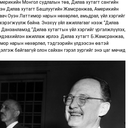
мерикийн Монгол судлалын төв, Дилав хутагт сангийн
лтэн Дилав хутагт Башлуугийн Жамсранжав, Америкийн
аач Оуэн Латтимор нарын нөхөрлөл, амьдрал, үйл хэргийг
 хэрэгжүүлж байна. Энэхүү үйл ажиллагааг нээж “Дилав
т Данзанламэд “Дилав хутагтын үйл хэргийг үргэлжлүүлэх,
 идэвхийлэн ажиллаж ирлээ. Дилав хутагт Б.Жамсранжав,
мор нарын нөхөрлөл, тэдгээрийн үлдээсэн өвтэй
элгэж байгаагүй олон сайхан гэрэл зургийг энэ цаг мөчид