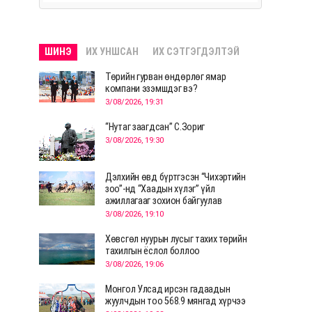
ШИНЭ
ИХ УНШСАН
ИХ СЭТГЭГДЭЛТЭЙ
Төрийн гурван өндөрлөг ямар
компани эзэмшдэг вэ?
3/08/2026, 19:31
“Нутаг заагдсан” С.Зориг
3/08/2026, 19:30
Дэлхийн өвд бүртгэсэн “Чихэртийн
зоо”-нд “Хаадын хүлэг” үйл
ажиллагааг зохион байгуулав
3/08/2026, 19:10
Хөвсгөл нуурын лусыг тахих төрийн
тахилгын ёслол боллоо
3/08/2026, 19:06
Монгол Улсад ирсэн гадаадын
жуулчдын тоо 568.9 мянгад хүрчээ