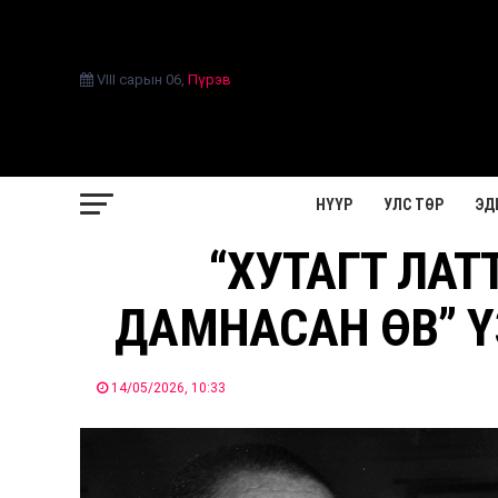
VIII сарын 06
,
Пүрэв
НҮҮР
УЛС ТӨР
ЭД
“ХУТАГТ ЛАТ
ДАМНАСАН ӨВ” Ү
14/05/2026, 10:33