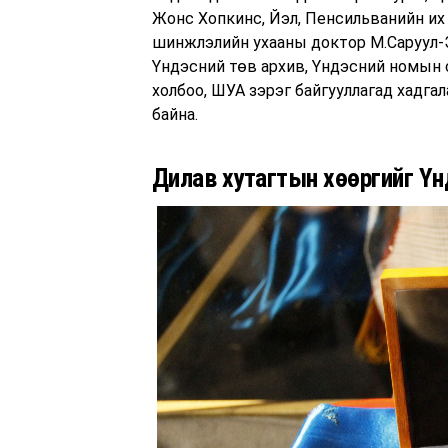
Жонс Хопкинс, Йэл, Пенсильванийн их
шинжлэлийн ухааны доктор М.Саруул-Э
Үндэсний төв архив, Үндэсний номын с
холбоо, ШУА зэрэг байгууллагад хадга
байна.
Дилав хутагтын хөөргийг Үн