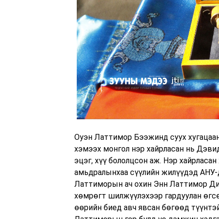
Оуэн Латтимор Бээжинд суух хугацаан
хэмээх монгол нэр хайрласан нь Дэв
эцэг, хүү бололцсон аж. Нэр хайрласа
амьдралынхаа сүүлийн жилүүдэд АНУ-
Латтиморын ач охин Энн Латтимор Ди
хөмрөгт шилжүүлэхээр гардуулан өгсө
өөрийн биед авч явсан бөгөөд түүнтэй