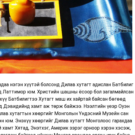
даа нэгэн хүүтэй болсонд Дилав хутагт адислан Батбилиг
ид Латтимор юм. Христийн шашны ёсоор бол загалмайлсан
н хүү Батбилигтээ Хутагт маш их хайртай байсан бөгөөд
д Дэвидийнд хамт аж төрж байжээ. Нээлтийн үеэр Оуэн
лав хутагтын хөөргийг Монголын Үндэсний Музейн сан
н юм. Энэхүү хөөргийг Дилав хутагт Монголоос гарахдаа
 хамт Хятад, Энэтхэг, Америк зэрэг орноор хэрэн хэсэж,