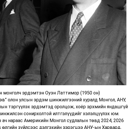
н монголч эрдэмтэн Оуэн Латтимор (1950 он)
 өв” олон улсын эрдэм шинжилгээний хуралд Монгол, АНУ,
алын тэргүүлэх эрдэмтэд оролцож, хоёр эрхмийн яндашгүй
 шинжилсэн сонирхолтой илтгэлүүдийг хэлэлцүүлэх юм.
 ач нараас Америкийн Монгол судлалын төвд 2024, 2026
эд өлгийн зүйлсээс дэлгэхийн зэрэгцээ АНУ-ын Харвард,