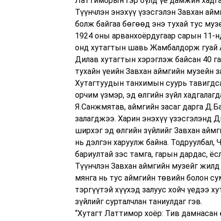
Латтиморын гэр бүлд үе дамжин хадга
Түүнчлэн энэхүү үзэсгэлэн Завхан ай
болж байгаа бөгөөд энэ тухай тус му
1924 оны арванхоёрдугаар сарын 11-н
онд хутагтын шавь Жамбалдорж гуай
Дилав хутагтын хэрэглэж байсан 40 га
тухайн үеийн Завхан аймгийн музейн
Хутагтуудын танхимын суурь тавигдса
орчим үзмэр, эд өлгийн зүйл хадгалаг
Я.Санжмятав, аймгийн засаг дарга Д.
залагджээ. Харин энэхүү үзэсгэлэнд 
ширхэг эд өлгийн зүйлийг Завхан аймг
нь дэлгэн харуулж байна. Тодруулбал,
бариултай зэс тамга, гарын дардас, ё
Түүнчлэн Завхан аймгийн музейг жилд 
мянга нь тус аймгийн төвийн болон с
тэргүүтэй хүүхэд залуус хойч үедээ х
зүйлийг сурталчлан таниулдаг гэв.
“Хутагт Латтимор хоёр: Тив дамнасан 