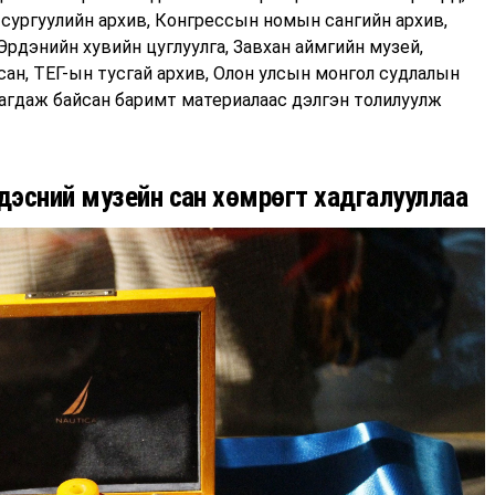
 сургуулийн архив, Конгрессын номын сангийн архив,
рдэнийн хувийн цуглуулга, Завхан аймгийн музей,
ан, ТЕГ-ын тусгай архив, Олон улсын монгол судлалын
лагдаж байсан баримт материалаас дэлгэн толилуулж
дэсний музейн сан хөмрөгт хадгалууллаа