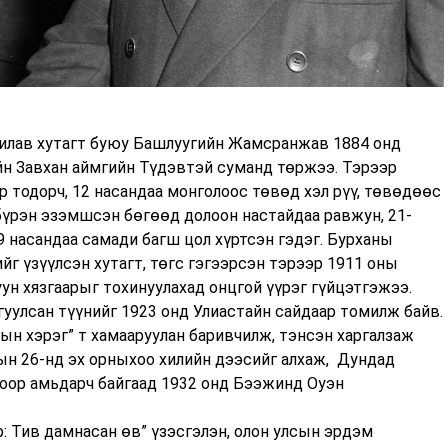
илав хутагт буюу Башлуугийн Жамсранжав 1884 онд
ийн Завхан аймгийн Түдэвтэй суманд төржээ. Тэрээр
 тодорч, 12 насандаа монголоос төвөд хэл рүү, төвөдөөс
 бүрэн эзэмшсэн бөгөөд долоон настайдаа равжун, 21-
29 насандаа самади багш цол хүртсэн гэдэг. Бурханы
г үзүүлсэн хутагт, төгс гэгээрсэн тэрээр 1911 оны
ун хязгаарыг тохинуулахад онцгой үүрэг гүйцэтгэжээ.
гуулсан түүнийг 1923 онд Улиастайн сайдаар томилж байв.
ын хэрэг” т хамааруулан баривчилж, тэнсэн харгалзаж
рын 26-нд эх орныхоо хилийн дээсийг алхаж, Дундад
оор амьдарч байгаад 1932 онд Бээжинд Оуэн
: Тив дамнасан өв” үзэсгэлэн, олон улсын эрдэм