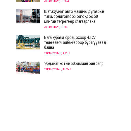
3/08/2026, 19:03
Шатахууныг авто машины дугаарын
тэгш, сондгойгоор олгохдоо 50
мянган төгрөгөөр хязгаарлана
3/08/2026, 19:01
Бага хуралд оролцохоор 4,127
төлөөлөгч албан ёсоор бүртгүүлээд
байна
28/07/2026, 17:11
Эрдэнэт хотын 50 жилийн ойн баяр
28/07/2026, 16:59
Д.Ариунтуяа: Тал хээрээс хүргэх
Монголын шийдэл дэлхийд шинэ
хэлэлцүүлгийг эхлүүлнэ
28/07/2026, 12:09
СЭЛЭНГЭ: МОНЦАМЭ-гийн анхны
мэдээ дамжуулсан түүхэн байр
хадгалагдаж байна
28/07/2026, 12:06