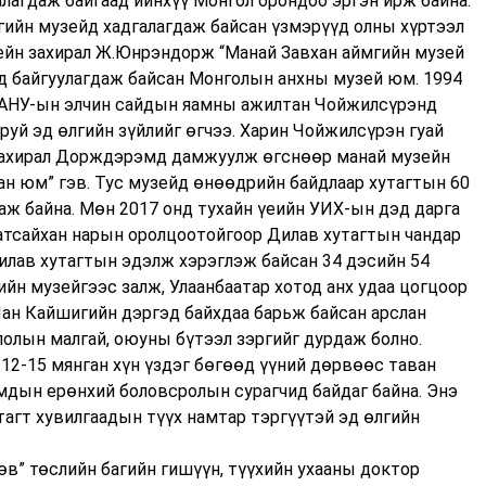
лагдаж байгаад ийнхүү Монгол орондоо эргэн ирж байна.
мгийн музейд хадгалагдаж байсан үзмэрүүд олны хүртээл
зейн захирал Ж.Юнрэндорж “Манай Завхан аймгийн музей
д байгуулагдаж байсан Монголын анхны музей юм. 1994
 АНУ-ын элчин сайдын яамны ажилтан Чойжилсүрэнд
руй эд өлгийн зүйлийг өгчээ. Харин Чойжилсүрэн гуай
 захирал Дорждэрэмд дамжуулж өгснөөр манай музейн
н юм” гэв. Тус музейд өнөөдрийн байдлаар хутагтын 60
даж байна. Мөн 2017 онд тухайн үеийн УИХ-ын дэд дарга
Батсайхан нарын оролцоотойгоор Дилав хутагтын чандар
Дилав хутагтын эдэлж хэрэглэж байсан 34 дэсийн 54
ийн музейгээс залж, Улаанбаатар хотод анх удаа цогцоор
 Чан Кайшигийн дэргэд байхдаа барьж байсан арслан
слолын малгай, оюуны бүтээл зэргийг дурдаж болно.
12-15 мянган хүн үздэг бөгөөд үүний дөрвөөс таван
умдын ерөнхий боловсролын сурагчид байдаг байна. Энэ
утагт хувилгаадын түүх намтар тэргүүтэй эд өлгийн
өв” төслийн багийн гишүүн, түүхийн ухааны доктор