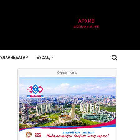
АРХИВ
archive.inet.mn
УЛААНБААТАР
БУСАД
Сурталчилгаа