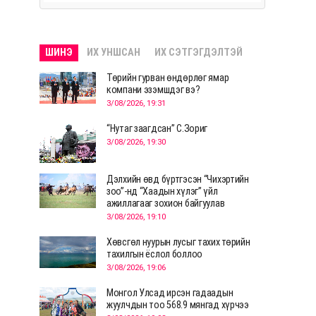
ШИНЭ
ИХ УНШСАН
ИХ СЭТГЭГДЭЛТЭЙ
Төрийн гурван өндөрлөг ямар
компани эзэмшдэг вэ?
3/08/2026, 19:31
“Нутаг заагдсан” С.Зориг
3/08/2026, 19:30
Дэлхийн өвд бүртгэсэн “Чихэртийн
зоо”-нд “Хаадын хүлэг” үйл
ажиллагааг зохион байгуулав
3/08/2026, 19:10
Хөвсгөл нуурын лусыг тахих төрийн
тахилгын ёслол боллоо
3/08/2026, 19:06
Монгол Улсад ирсэн гадаадын
жуулчдын тоо 568.9 мянгад хүрчээ