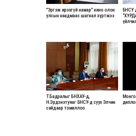
"Эргэж ирэхгүй намар" кино олон
БНСУ 
улсын наадмаас шагнал хүртжээ
“ХУРД
үйлчи
Т.Бадралыг БНХАУ-д,
Монго
Н.Эрдэнэтуяаг БНСУ-д суух Элчин
дипло
сайдаар томиллоо