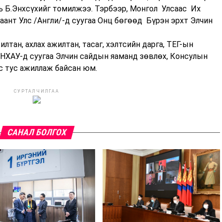
нь Б.Энхсүхийг томилжээ. Тэрбээр, Монгол Улсаас Их
нт Улс /Англи/-д суугаа Онц бөгөөд Бүрэн эрхт Элчин
лтан, ахлах ажилтан, тасаг, хэлтсийн дарга, ТЕГ-ын
БНХАУ-д суугаа Элчин сайдын яаманд зөвлөх, Консулын
ус тус ажиллаж байсан юм.
СУРТАЛЧИЛГАА
САНАЛ БОЛГОХ