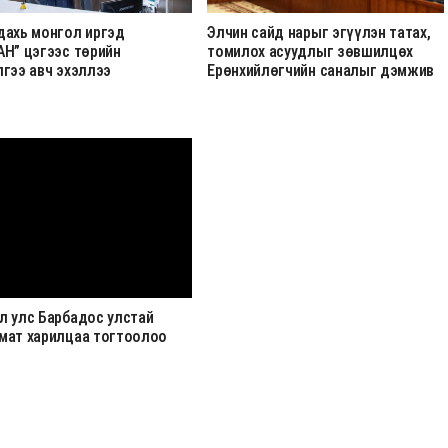
дахь монгол иргэд
Элчин сайд нарыг эгүүлэн татах,
АН” цэгээс төрийн
томилох асуудлыг зөвшилцөх
лгээ авч эхэллээ
Ерөнхийлөгчийн саналыг дэмжив
л улс Барбадос улстай
мат харилцаа тогтоолоо