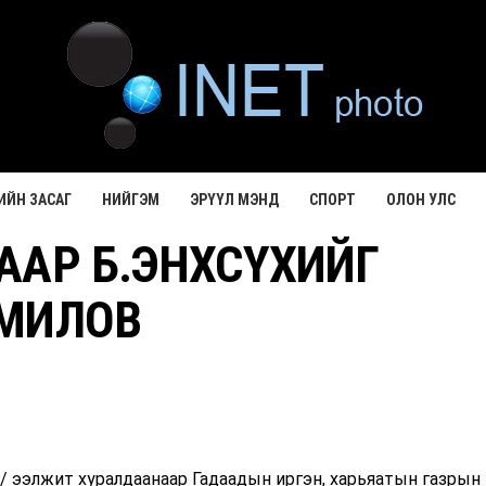
ИЙН ЗАСАГ
НИЙГЭМ
ЭРҮҮЛ МЭНД
СПОРТ
ОЛОН УЛС
ААР Б.ЭНХСҮХИЙГ
МИЛОВ
/ ээлжит хуралдаанаар Гадаадын иргэн, харьяатын газрын