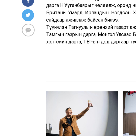
дарга Н.Ууганбаярыг чөлөөлж, оронд 
Британи Умард Ирландын Нэгдсэн Хаа
сайдаар ажиллаж байсан билээ.
Түүнчлэн Тагнуулын ерөнхий газарт ажи
Тамгын газрын дарга, Монгол Улсаас 
хэлтсийн дарга, ТЕГ-ын дэд даргаар т