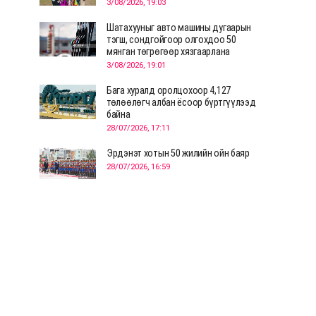
3/08/2026, 19:03
Шатахууныг авто машины дугаарын
тэгш, сондгойгоор олгохдоо 50
мянган төгрөгөөр хязгаарлана
3/08/2026, 19:01
Бага хуралд оролцохоор 4,127
төлөөлөгч албан ёсоор бүртгүүлээд
байна
28/07/2026, 17:11
Эрдэнэт хотын 50 жилийн ойн баяр
28/07/2026, 16:59
Д.Ариунтуяа: Тал хээрээс хүргэх
Монголын шийдэл дэлхийд шинэ
хэлэлцүүлгийг эхлүүлнэ
28/07/2026, 12:09
СЭЛЭНГЭ: МОНЦАМЭ-гийн анхны
мэдээ дамжуулсан түүхэн байр
хадгалагдаж байна
28/07/2026, 12:06