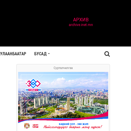
АРХИВ
archive.inet.mn
УЛААНБААТАР
БУСАД
Сурталчилгаа