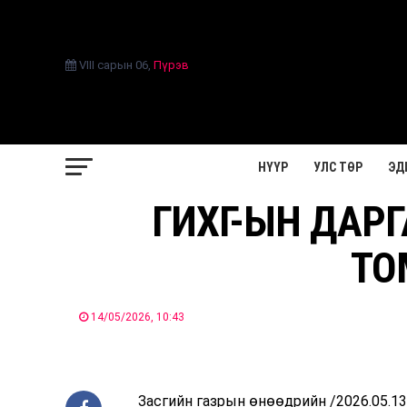
VIII сарын 06
,
Пүрэв
НҮҮР
УЛС ТӨР
ЭД
ГИХГ-ЫН ДАРГ
ТО
14/05/2026, 10:43
Засгийн газрын өнөөдрийн /2026.05.13