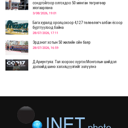
сондгойгоор олгохдоо 50 мянган төгрөгөөр
хязгаарлана
3/08/2026, 19:01
Бага хуралд оролцохоор 4,127 төлөөлөгч албан ёсоор
бүртгүүлээд байна
28/07/2026, 17:11
Эрдэнэт хотын 50 жилийн ойн баяр
28/07/2026, 16:59
Д.Ариунтуяа: Тал хээрээс хүргэх Монголын шийдэл
дэлхийд шинэ хэлэлцүүлгийг эхлүүлнэ
28/07/2026, 12:09
СЭЛЭНГЭ: МОНЦАМЭ-гийн анхны мэдээ дамжуулсан
түүхэн байр хадгалагдаж байна
28/07/2026, 12:06
Монгол Улсад энэ оны эхний хагас жилд 417.6 мянган
жуулчин иржээ
28/07/2026, 12:04
ХӨВСГӨЛ Нутгийн зөвлөлөөс МУАЖ Д.Цэрэндарьзавт
2 өрөө байр олгоно