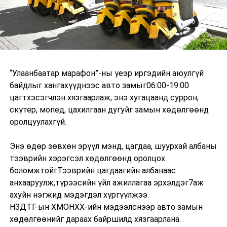
“Улаанбаатар марафон”-ны үеэр иргэдийн аюулгүй
байдлыг хангахүүднээс авто замыг06:00-19:00
цагтхэсэгчлэн хязгаарлаж, энэ хугацаанд суррон,
скүтер, мопед, цахилгаан дугуйг замын хөдөлгөөнд
оролцуулахгүй.
Энэ өдөр зөвхөн эрүүл мэнд, цагдаа, шуурхай албаны
тээврийн хэрэгсэл хөдөлгөөнд оролцох
боломжтойгТээврийн цагдаагийн албанаас
анхааруулж,түрээсийн үйл ажиллагаа эрхэлдэг7аж
ахуйн нэгжид мэдэгдэл хүргүүлжээ.
НЗДТГ-ын ХМОНХХ-ийн мэдээлснээр авто замын
хөдөлгөөнийг дараах байршилд хязгаарлана.