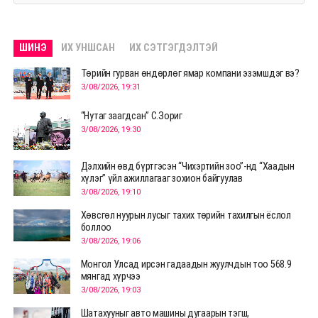
ШИНЭ
ИХ УНШСАН
ИХ СЭТГЭГДЭЛТЭЙ
Төрийн гурван өндөрлөг ямар компани эзэмшдэг вэ?
3/08/2026, 19:31
“Нутаг заагдсан” С.Зориг
3/08/2026, 19:30
Дэлхийн өвд бүртгэсэн “Чихэртийн зоо”-нд “Хаадын
хүлэг” үйл ажиллагааг зохион байгуулав
3/08/2026, 19:10
Хөвсгөл нуурын лусыг тахих төрийн тахилгын ёслол
боллоо
3/08/2026, 19:06
Монгол Улсад ирсэн гадаадын жуулчдын тоо 568.9
мянгад хүрчээ
3/08/2026, 19:03
Шатахууныг авто машины дугаарын тэгш,