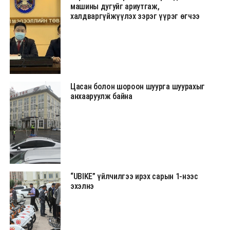
машины дугуйг ариутгаж,
халдваргүйжүүлэх зэрэг үүрэг өгчээ
Цасан болон шороон шуурга шуурахыг
анхааруулж байна
“UBIKE” үйлчилгээ ирэх сарын 1-нээс
эхэлнэ