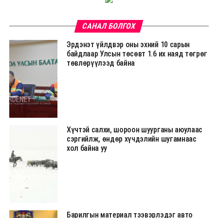
САНАЛ БОЛГОХ
Эрдэнэт үйлдвэр оны эхний 10 сарын
байдлаар Улсын төсөвт 1.6 их наяд төгрөг
төвлөрүүлээд байна
Хүчтэй салхи, шороон шуурганы аюулаас
сэргийлж, өндөр хүчдэлийн шугамнаас
хол байна уу
Барилгын материал тээвэрлэдэг авто