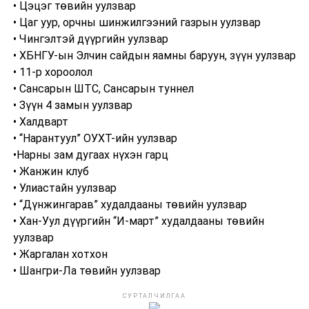
• Цэцэг төвийн уулзвар
• Цаг уур, орчны шинжилгээний газрын уулзвар
• Чингэлтэй дүүргийн уулзвар
• ХБНГУ-ын Элчин сайдын яамны баруун, зүүн уулзвар
• 11-р хороолол
• Сансарын ШТС, Сансарын туннел
• Зүүн 4 замын уулзвар
• Халдварт
• “Нарантуул” ОУХТ-ийн уулзвар
•Нарны зам дугаах нүхэн гарц
• Жанжин клуб
• Улиастайн уулзвар
• “Дүнжингарав” худалдааны төвийн уулзвар
• Хан-Уул дүүргийн “И-март” худалдааны төвийн
уулзвар
• Жаргалан хотхон
• Шангри-Ла төвийн уулзвар
СУРТАЛЧИЛГАА