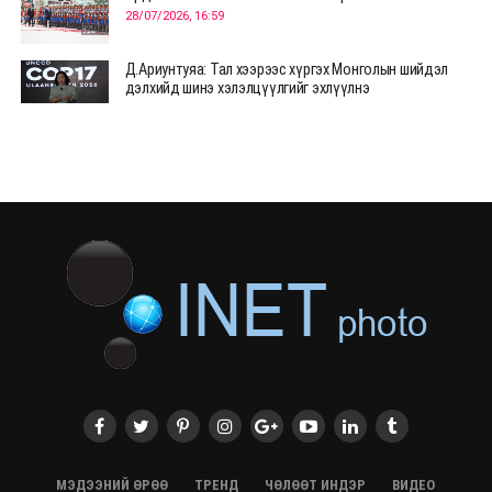
28/07/2026, 16:59
Д.Ариунтуяа: Тал хээрээс хүргэх Монголын шийдэл
дэлхийд шинэ хэлэлцүүлгийг эхлүүлнэ
28/07/2026, 12:09
СЭЛЭНГЭ: МОНЦАМЭ-гийн анхны мэдээ дамжуулсан
түүхэн байр хадгалагдаж байна
28/07/2026, 12:06
Монгол Улсад энэ оны эхний хагас жилд 417.6 мянган
жуулчин иржээ
28/07/2026, 12:04
ХӨВСГӨЛ Нутгийн зөвлөлөөс МУАЖ Д.Цэрэндарьзавт
2 өрөө байр олгоно
20/07/2026, 19:22
ХӨВСГӨЛ Нутгийн зөвлөлөөс МУАЖ Д.Цэрэндарьзавт
2 өрөө байр олгоно
20/07/2026, 19:21
Тажикистан Улсын Ерөнхийлөгч төрийн айлчлал
хийхээр хүрэлцэн ирлээ
МЭДЭЭНИЙ ӨРӨӨ
ТРЕНД
ЧӨЛӨӨТ ИНДЭР
ВИДЕО