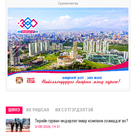
Сурталчилгаа
ШИНЭ
ИХ УНШСАН
ИХ СЭТГЭГДЭЛТЭЙ
Төрийн гурван өндөрлөг ямар компани эзэмшдэг вэ?
3/08/2026, 19:31