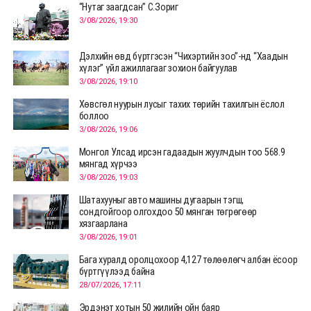
“Нутаг заагдсан” С.Зориг
3/08/2026, 19:30
Дэлхийн өвд бүртгэсэн “Чихэртийн зоо”-нд “Хаадын
хүлэг” үйл ажиллагааг зохион байгуулав
3/08/2026, 19:10
Хөвсгөл нуурын лусыг тахих төрийн тахилгын ёслол
боллоо
3/08/2026, 19:06
Монгол Улсад ирсэн гадаадын жуулчдын тоо 568.9
мянгад хүрчээ
3/08/2026, 19:03
Шатахууныг авто машины дугаарын тэгш,
сондгойгоор олгохдоо 50 мянган төгрөгөөр
хязгаарлана
3/08/2026, 19:01
Бага хуралд оролцохоор 4,127 төлөөлөгч албан ёсоор
бүртгүүлээд байна
28/07/2026, 17:11
Эрдэнэт хотын 50 жилийн ойн баяр