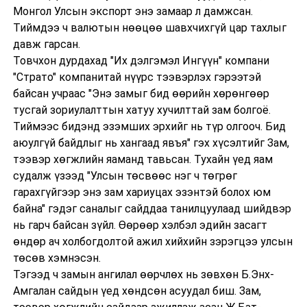
Монгол Улсын экспорт энэ замаар л дамжсан.
Тиймдээ ч валютын нөөцөө шавхчихгүй цар тахлыг
давж гарсан.
Товчхон дурдахад "Их дэлгэмэл Ингүүн" компани
"Страто" компанитай нүүрс тээвэрлэх гэрээтэй
байсан учраас "Энэ замыг бид өөрийн хөрөнгөөр
тусгай зориулалттын хатуу хучилттай зам болгоё.
Тиймээс бидэнд эзэмших эрхийг нь түр олгооч. Бид
аюулгүй байдлыг нь хангаад явъя" гэх хүсэлтийг Зам,
тээвэр хөгжлийн яаманд тавьсан. Тухайн үед яам
судалж үзээд "Улсын төсвөөс нэг ч төгрөг
гарахгүйгээр энэ зам хариуцах эзэнтэй болох юм
байна" гэдэг саналыг сайддаа танилцуулаад шийдвэр
нь гарч байсан зүйл. Өөрөөр хэлбэл эдийн засагт
өндөр ач холбогдолтой ажил хийхийн зэрэгцээ улсын
төсөв хэмнэсэн.
Тэгээд ч замын ангилал өөрчлөх нь зөвхөн Б.Энх-
Амгалан сайдын үед хөндсөн асуудал биш. Зам,