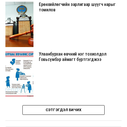
Ерөнхийлөгчийн зарлигаар шүүгч нарыг
томилов
Улаанбурхан өвчний нэг тохиолдол
Говьсүмбэр аймагт бүртгэгджээ
СЭТГЭГДЭЛ БИЧИХ