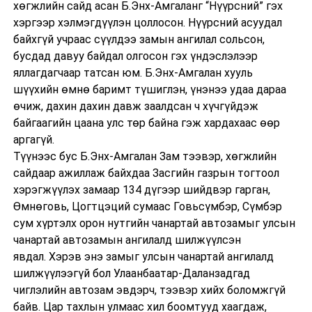
хөгжлийн сайд асан Б.Энх-Амгаланг “Нүүрсний” гэх
хэргээр хэлмэгдүүлэн цоллосон. Нүүрсний асуудал
байхгүй учраас сүүлдээ замын ангилал сольсон,
бусдад давуу байдал олгосон гэх үндэслэлээр
яллагдагчаар татсан юм. Б.Энх-Амгалан хууль
шүүхийн өмнө баримт түшиглэн, үнэнээ удаа дараа
өчиж, дахин дахин давж заалдсан ч хүчгүйдэж
байгаагийн цаана улс төр байна гэж хардахаас өөр
аргагүй.
Түүнээс бус Б.Энх-Амгалан Зам тээвэр, хөгжлийн
сайдаар ажиллаж байхдаа Засгийн газрын тогтоол
хэрэгжүүлэх замаар 134 дүгээр шийдвэр гарган,
Өмнөговь, Цогтцэций сумаас Говьсүмбэр, Сүмбэр
сум хүртэлх орон нутгийн чанартай автозамыг улсын
чанартай автозамын ангилалд шилжүүлсэн
явдал. Хэрэв энэ замыг улсын чанартай ангилалд
шилжүүлээгүй бол Улаанбаатар-Даланзадгад
чиглэлийн автозам эвдэрч, тээвэр хийх боломжгүй
байв. Цар тахлын улмаас хил боомтууд хаагдаж,