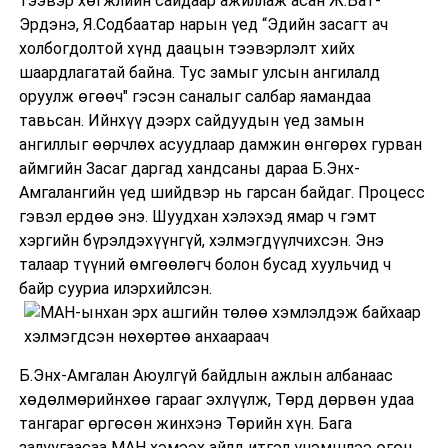
тээвэр хөгжлийн сайдаар ажиллаж асан Ж.Бат-
Эрдэнэ, Я.Содбаатар нарын үед “Эдийн засагт ач
холбогдолтой хүнд даацын тээвэрлэлт хийх
шаардлагатай байна. Тус замыг улсын ангилалд
оруулж өгөөч" гэсэн саналыг салбар яамандаа
тавьсан. Ийнхүү дээрх сайдуудын үед замын
ангиллыг өөрчлөх асуудлаар дамжин өнгөрөх гурван
аймгийн Засаг даргад хандсаны дараа Б.Энх-
Амгалангийн үед шийдвэр нь гарсан байдаг. Процесс
гэвэл ердөө энэ. Шуудхан хэлэхэд ямар ч гэмт
хэргийн бүрэлдэхүүнгүй, хэлмэгдүүлчихсэн. Энэ
талаар түүний өмгөөлөгч болон бусад хуульчид ч
байр сууриа илэрхийлсэн.
Б.Энх-Амгалан Аюулгүй байдлын ажлын албанаас
хөдөлмөрийнхөө гарааг эхлүүлж, Төрд дөрвөн удаа
тангараг өргөсөн жинхэнэ Төрийн хүн. Бага
залуугаасаа МАН хэмээх айлд итгэл үнэмшлээ өгөн,