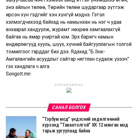
энэ айлын төлөө, Төрийн төлөө шударгаар зүтгэж
ирсэн хүн гэдгийг хэн хүнгүй мэднэ. Гэтэл
хэлмэгдчихээд байхад нь намынхан нь нэг ч удаа
анхаарал хандуулж, журамт нөхрөө хамгаалахгүй
байгаа нь ямар учиртай юм. Эрх баригч намын
өндөрлөгүүд хууль, шүүх, хүчний байгууллагын толгой
томилгоог гарддаг биз дээ. Ядахад “Б.Энх-
Амгалангийн асуудлыг сайтар нягтлан судалж үзээч”
гэх хандлага ч алга.
Songolt.mn
СУРТАЛЧИЛГАА
САНАЛ БОЛГОХ
“Тэрбум мод” үндэсний хөдөлгөөний
хүрээнд “Тавантолгой” ХК 12 мянган мод
тарьж ургуулаад байна