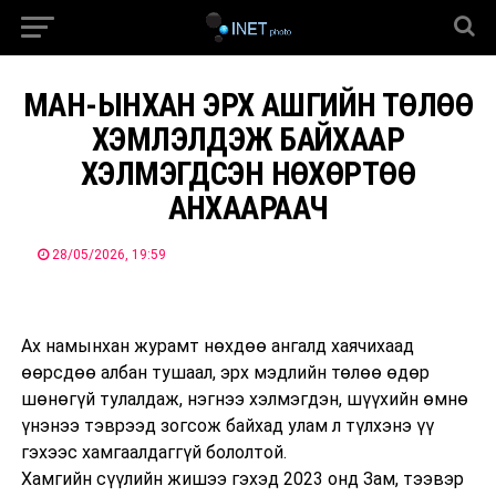
МАН-ЫНХАН ЭРХ АШГИЙН ТӨЛӨӨ
ХЭМЛЭЛДЭЖ БАЙХААР
ХЭЛМЭГДСЭН НӨХӨРТӨӨ
АНХААРААЧ
28/05/2026, 19:59
Ах намынхан журамт нөхдөө ангалд хаячихаад
өөрсдөө албан тушаал, эрх мэдлийн төлөө өдөр
шөнөгүй тулалдаж, нэгнээ хэлмэгдэн, шүүхийн өмнө
үнэнээ тэврээд зогсож байхад улам л түлхэнэ үү
гэхээс хамгаалдаггүй бололтой.
Хамгийн сүүлийн жишээ гэхэд 2023 онд Зам, тээвэр