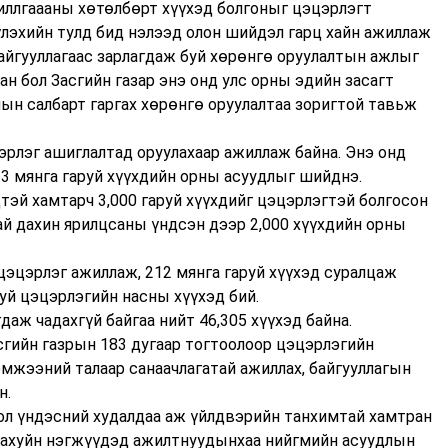
иллгаааны хөтөлбөрт хүүхэд болгоныг цэцэрлэгт
үлэхийн тулд бид нэлээд олон шийдэл гарц хайн ажиллаж
айгууллагаас зарлагдаж буй хөрөнгө оруулалтын ажлыг
н бол Засгийн газар энэ онд улс орны эдийн засагт
лын салбарт гаргах хөрөнгө оруулалтаа зоригтой тавьж
эрлэг ашиглалтад оруулахаар ажиллаж байна. Энэ онд
13 мянга гаруй хүүхдийн орны асуудлыг шийднэ.
тэй хамтарч 3,000 гаруй хүүхдийг цэцэрлэгтэй болгосон
ай дахин ярилцсаны үндсэн дээр 2,000 хүүхдийн орны
цэцэрлэг ажиллаж, 212 мянга гаруй хүүхэд суралцаж
руй цэцэрлэгийн насны хүүхэд бий.
даж чадахгүй байгаа нийт 46,305 хүүхэд байна.
сгийн газрын 183 дугаар тогтоолоор цэцэрлэгийн
мжээний талаар санаачлагатай ажиллах, байгууллагын
н.
ол үндэсний худалдаа аж үйлдвэрийн танхимтай хамтран
ахуйн нэгжүүдэд ажилтнуудынхаа нийгмийн асуудлын