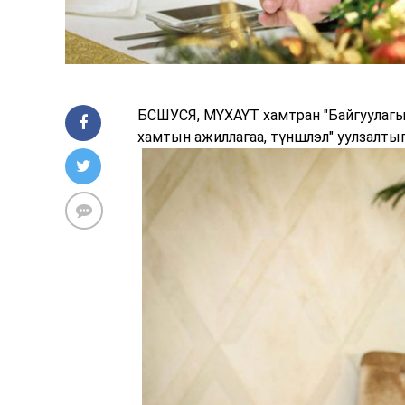
БСШУСЯ, МҮХАҮТ хамтран "Байгуулагы
хамтын ажиллагаа, түншлэл" уулзалтыг