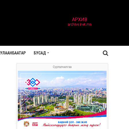
АРХИВ
archive.inet.mn
УЛААНБААТАР
БУСАД
Сурталчилгаа