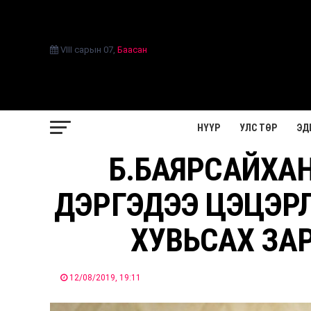
VIII сарын 07
,
Баасан
НҮҮР
УЛС ТӨР
ЭД
Б.БАЯРСАЙХАН
ДЭРГЭДЭЭ ЦЭЦЭРЛ
ХУВЬСАХ ЗА
12/08/2019, 19:11