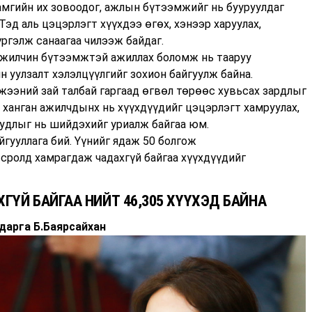
мгийн их зовоодог, ажлын бүтээмжийг нь бууруулдаг
 Тэд аль цэцэрлэгт хүүхдээ өгөх, хэнээр харуулах,
үргэлж санаагаа чилээж байдаг.
ажилчин бүтээмжтэй ажиллах боломж нь тааруу
 уулзалт хэлэлцүүлгийг зохион байгуулж байна.
жээний зай талбай гаргаад өгвөл төрөөс хувьсах зардлыг
 ханган ажилчдынх нь хүүхдүүдийг цэцэрлэгт хамруулах,
удлыг нь шийдэхийг уриалж байгаа юм.
гууллага бий. Үүнийг ядаж 50 болгож
сролд хамрагдаж чадахгүй байгаа хүүхдүүдийг
ҮЙ БАЙГАА НИЙТ 46,305 ХҮҮХЭД БАЙНА
дарга Б.Баярсайхан