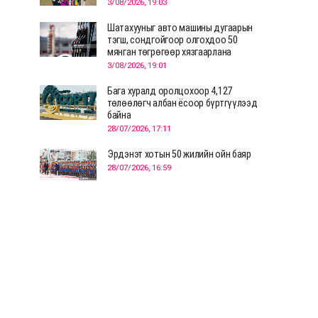
3/08/2026, 19:03
Шатахууныг авто машины дугаарын
тэгш, сондгойгоор олгохдоо 50
мянган төгрөгөөр хязгаарлана
3/08/2026, 19:01
Бага хуралд оролцохоор 4,127
төлөөлөгч албан ёсоор бүртгүүлээд
байна
28/07/2026, 17:11
Эрдэнэт хотын 50 жилийн ойн баяр
28/07/2026, 16:59
Д.Ариунтуяа: Тал хээрээс хүргэх
Монголын шийдэл дэлхийд шинэ
хэлэлцүүлгийг эхлүүлнэ
28/07/2026, 12:09
СЭЛЭНГЭ: МОНЦАМЭ-гийн анхны
мэдээ дамжуулсан түүхэн байр
хадгалагдаж байна
28/07/2026, 12:06