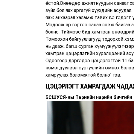
ёстой.Өнөөдөр ажилтнуудын санааг ха
зүйл бол яах аргагүй хүүхдийн асуудал.
яаж анхаарал халамж тавих вэ гэдэгт 
Мэдээж ар гэртээ санаа зовж байгаа 
болно. Тиймээс бид хамтран өнөөдрийн
Томоохон байгууллагууд тодорхой хэм
нь дааж, багш сурган хүмүүжүүлэгчээр
хамтран цэцэрлэгийн хүрэлцээний асу
Одоогоор дэргэдээ цэцэрлэгтэй 11 бай
нэмэгдүүлвэл сургуулийн өмнөх болов
хамруулах боломжтой болно" гэв.
ЦЭЦЭРЛЭГТ ХАМРАГДАЖ ЧАДАХГ
БСШУСЯ-ны Төриийн нарийн бичгийн 