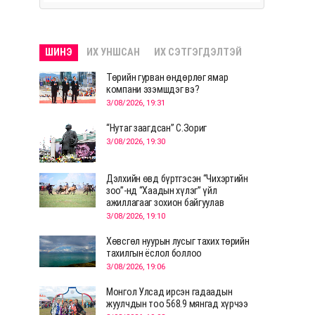
ШИНЭ
ИХ УНШСАН
ИХ СЭТГЭГДЭЛТЭЙ
Төрийн гурван өндөрлөг ямар
компани эзэмшдэг вэ?
3/08/2026, 19:31
“Нутаг заагдсан” С.Зориг
3/08/2026, 19:30
Дэлхийн өвд бүртгэсэн “Чихэртийн
зоо”-нд “Хаадын хүлэг” үйл
ажиллагааг зохион байгуулав
3/08/2026, 19:10
Хөвсгөл нуурын лусыг тахих төрийн
тахилгын ёслол боллоо
3/08/2026, 19:06
Монгол Улсад ирсэн гадаадын
жуулчдын тоо 568.9 мянгад хүрчээ