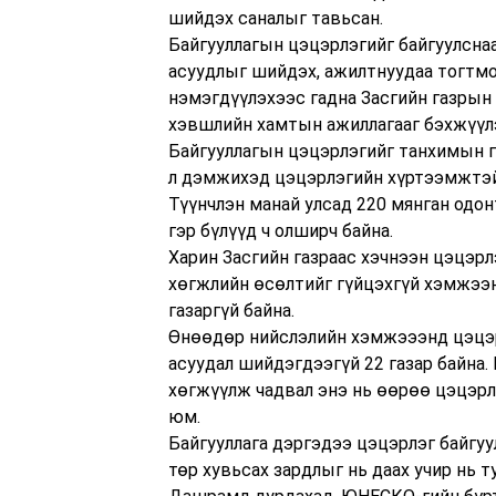
шийдэх саналыг тавьсан.
Байгууллагын цэцэрлэгийг байгуулсна
асуудлыг шийдэх, ажилтнуудаа тогтм
нэмэгдүүлэхээс гадна Засгийн газрын
хэвшлийн хамтын ажиллагааг бэхжүүлэ
Байгууллагын цэцэрлэгийг танхимын г
л дэмжихэд цэцэрлэгийн хүртээмжтэй 
Түүнчлэн манай улсад 220 мянган одон
гэр бүлүүд ч олширч байна.
Харин Засгийн газраас хэчнээн цэцэрл
хөгжлийн өсөлтийг гүйцэхгүй хэмжээн
газаргүй байна.
Өнөөдөр нийслэлийн хэмжэээнд цэцэр
асуудал шийдэгдээгүй 22 газар байна.
хөгжүүлж чадвал энэ нь өөрөө цэцэрл
юм.
Байгууллага дэргэдээ цэцэрлэг байгуу
төр хувьсах зардлыг нь даах учир нь т