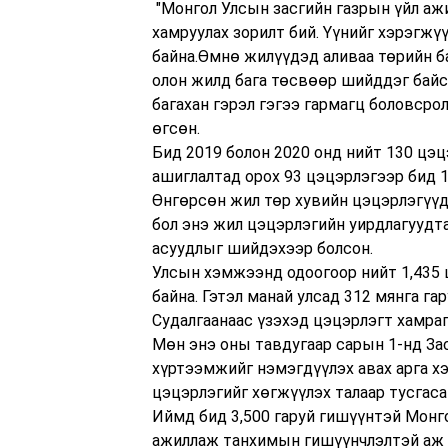
"Монгол Улсын засгийн газрын үйл аж
хамруулах зорилт бий. Үүнийг хэрэгжү
байна.Өмнө жилүүдэд аливаа төрийн б
олон жилд бага төсвөөр шийддэг байса
багахан гэрэл гэгээ гармагц боловсро
өгсөн.
Бид 2019 болон 2020 онд нийт 130 цэц
ашиглалтад орох 93 цэцэрлэгээр бид 
Өнгөрсөн жил төр хувийн цэцэрлэгүүд
бол энэ жил цэцэрлэгийн уирдлагуудт
асуудлыг шийдэхээр болсон.
Улсын хэмжээнд одоогоор нийт 1,435 
байна. Гэтэл манай улсад 312 мянга га
Судалгаанаас үзэхэд цэцэрлэгт хамраг
Мөн энэ оны тавдугаар сарын 1-нд За
хүртээмжийг нэмэгдүүлэх авах арга хэ
цэцэрлэгийг хөгжүүлэх талаар тусгаса
Иймд бид 3,500 гаруй гишүүнтэй Монг
ажиллаж танхимын гишүүнчлэлтэй аж 