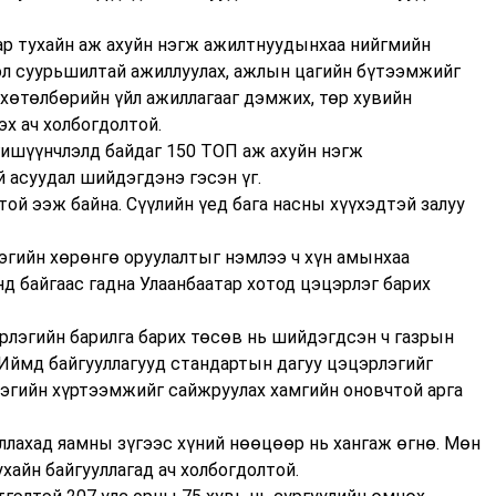
ар тухайн аж ахуйн нэгж ажилтнуудынхаа нийгмийн
ол суурьшилтай ажиллуулах, ажлын цагийн бүтээмжийг
 хөтөлбөрийн үйл ажиллагааг дэмжих, төр хувийн
х ач холбогдолтой.
ишүүнчлэлд байдаг 150 ТОП аж ахуйн нэгж
асуудал шийдэгдэнэ гэсэн үг.
той ээж байна. Сүүлийн үед бага насны хүүхэдтэй залуу
эгийн хөрөнгө оруулалтыг нэмлээ ч хүн амынхаа
д байгаас гадна Улаанбаатар хотод цэцэрлэг барих
лэгийн барилга барих төсөв нь шийдэгдсэн ч газрын
 Иймд байгууллагууд стандартын дагуу цэцэрлэгийг
эгийн хүртээмжийг сайжруулах хамгийн оновчтой арга
ллахад яамны зүгээс хүний нөөцөөр нь хангаж өгнө. Мөн
ухайн байгууллагад ач холбогдолтой.