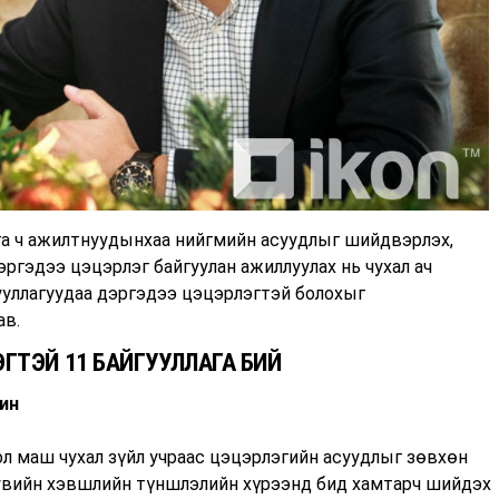
га ч ажилтнуудынхаа нийгмийн асуудлыг шийдвэрлэх,
ргэдээ цэцэрлэг байгуулан ажиллуулах нь чухал ач
ууллагуудаа дэргэдээ цэцэрлэгтэй болохыг
ав.
ГТЭЙ 11 БАЙГУУЛЛАГА БИЙ
ин
ол маш чухал зүйл учраас цэцэрлэгийн асуудлыг зөвхөн
хувийн хэвшлийн түншлэлийн хүрээнд бид хамтарч шийдэх