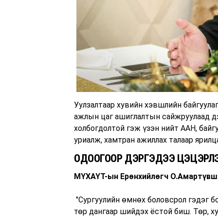
Уулзалтаар хувийн хэвшлийн байгуула
ажлын цаг ашиглалтын сайжруулаад дэ
холбогдолтой гэж үзэн нийт ААН, байг
уриалж, хамтран ажиллах талаар ярилц
ОДООГООР ДЭРГЭДЭЭ ЦЭЦЭРЛЭ
МҮХАҮТ-ын Ерөнхийлөгч О.Амартүвш
"Сургуулийн өмнөх боловсрол гэдэг б
төр дангаар шийдэх ёстой биш. Төр, 