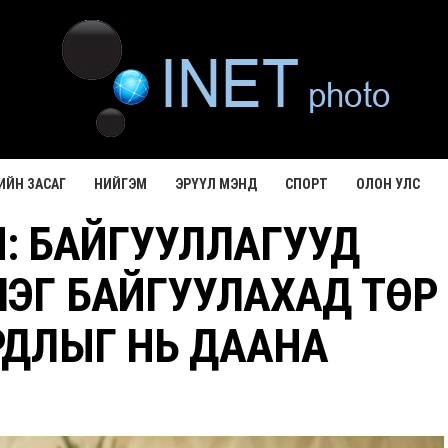
ИЙН ЗАСАГ
НИЙГЭМ
ЭРҮҮЛ МЭНД
СПОРТ
ОЛОН УЛС
: БАЙГУУЛЛАГУУД
ЭГ БАЙГУУЛАХАД ТӨР
РДЛЫГ НЬ ДААНА