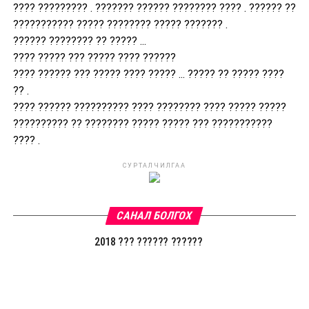
???? ????????? . ??????? ?????? ???????? ???? . ?????? ??
??????????? ????? ???????? ????? ??????? .
?????? ???????? ?? ????? ...
???? ????? ??? ????? ???? ??????
???? ?????? ??? ????? ???? ????? ... ????? ?? ????? ????
?? .
???? ?????? ?????????? ???? ???????? ???? ????? ?????
?????????? ?? ???????? ????? ????? ??? ???????????
???? .
СУРТАЛЧИЛГАА
САНАЛ БОЛГОХ
2018 ??? ?????? ??????