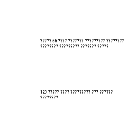
????? 56 ???? ??????? ????????? ????????
???????? ????????? ??????? ?????
120 ????? ???? ????????? ??? ??????
????????