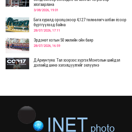
хязгаарлана
3/08/2026, 19:01
Бага хуралд оролцохоор 4,127 төлөөлөгч албан ёсоор
бүртгүүлээд байна
28/07/2026, 17:11
Эрдэнэт хотын 50 жилийн ойн баяр
28/07/2026, 16:59
Д.Ариунтуяа: Тал хээрээс хүргэх Монголын шийдэл
дэлхийд шинэ хэлэлцүүлгийг эхлүүлнэ
28/07/2026, 12:09
СЭЛЭНГЭ: МОНЦАМЭ-гийн анхны мэдээ дамжуулсан
түүхэн байр хадгалагдаж байна
28/07/2026, 12:06
Монгол Улсад энэ оны эхний хагас жилд 417.6 мянган
жуулчин иржээ
28/07/2026, 12:04
ХӨВСГӨЛ Нутгийн зөвлөлөөс МУАЖ Д.Цэрэндарьзавт
2 өрөө байр олгоно
20/07/2026, 19:22