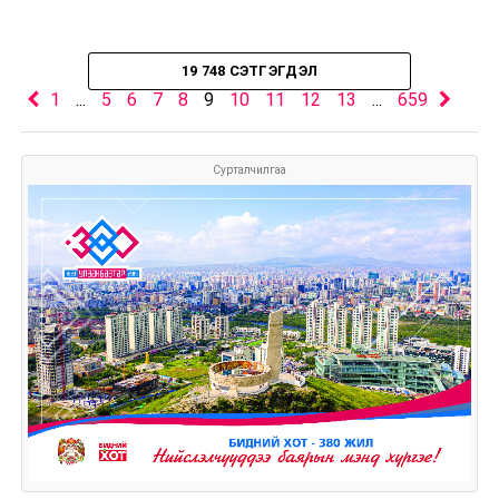
19 748 СЭТГЭГДЭЛ
1
...
5
6
7
8
9
10
11
12
13
...
659
Сурталчилгаа