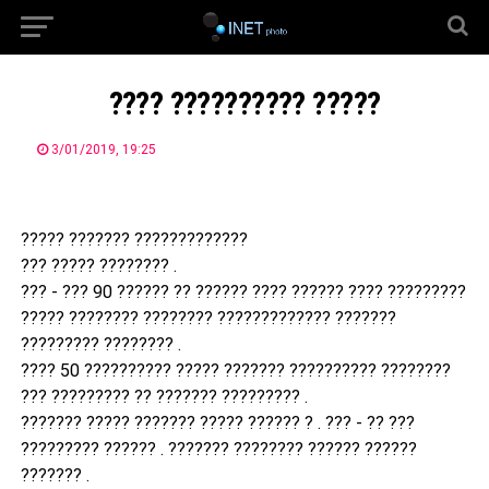
???? ?????????? ?????
3/01/2019, 19:25
????? ??????? ?????????????
??? ????? ???????? .
??? - ??? 90 ?????? ?? ?????? ???? ?????? ???? ?????????
????? ???????? ???????? ????????????? ???????
????????? ???????? .
???? 50 ?????????? ????? ??????? ?????????? ????????
??? ????????? ?? ??????? ????????? .
??????? ????? ??????? ????? ?????? ? . ??? - ?? ???
????????? ?????? . ??????? ???????? ?????? ??????
??????? .