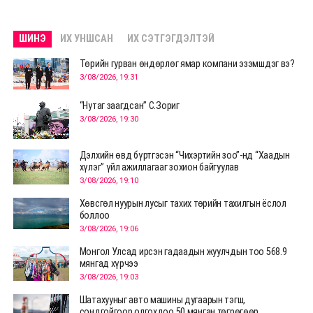
ШИНЭ
ИХ УНШСАН
ИХ СЭТГЭГДЭЛТЭЙ
Төрийн гурван өндөрлөг ямар компани эзэмшдэг вэ?
3/08/2026, 19:31
“Нутаг заагдсан” С.Зориг
3/08/2026, 19:30
Дэлхийн өвд бүртгэсэн “Чихэртийн зоо”-нд “Хаадын
хүлэг” үйл ажиллагааг зохион байгуулав
3/08/2026, 19:10
Хөвсгөл нуурын лусыг тахих төрийн тахилгын ёслол
боллоо
3/08/2026, 19:06
Монгол Улсад ирсэн гадаадын жуулчдын тоо 568.9
мянгад хүрчээ
3/08/2026, 19:03
Шатахууныг авто машины дугаарын тэгш,
сондгойгоор олгохдоо 50 мянган төгрөгөөр