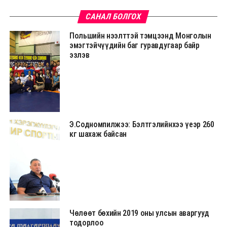
САНАЛ БОЛГОХ
Польшийн нээлттэй тэмцээнд Монголын
эмэгтэйчүүдийн баг гуравдугаар байр
эзлэв
Э.Содномпилжээ: Бэлтгэлийнхээ үеэр 260
кг шахаж байсан
Чөлөөт бөхийн 2019 оны улсын аваргууд
тодорлоо