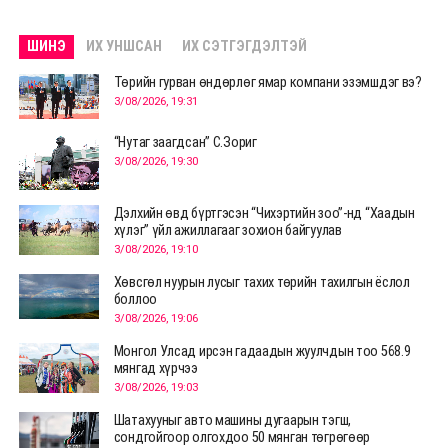
ШИНЭ
ИХ УНШСАН
ИХ СЭТГЭГДЭЛТЭЙ
Төрийн гурван өндөрлөг ямар компани эзэмшдэг вэ?
3/08/2026, 19:31
“Нутаг заагдсан” С.Зориг
3/08/2026, 19:30
Дэлхийн өвд бүртгэсэн “Чихэртийн зоо”-нд “Хаадын
хүлэг” үйл ажиллагааг зохион байгуулав
3/08/2026, 19:10
Хөвсгөл нуурын лусыг тахих төрийн тахилгын ёслол
боллоо
3/08/2026, 19:06
Монгол Улсад ирсэн гадаадын жуулчдын тоо 568.9
мянгад хүрчээ
3/08/2026, 19:03
Шатахууныг авто машины дугаарын тэгш,
сондгойгоор олгохдоо 50 мянган төгрөгөөр