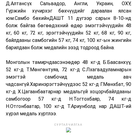
Д.Алтансүх Сальвадор, Англи, Украин, ОХУ,
Гүржийн хүчирхэг бөхчүүдийг дараалан ялсан
юм.Самбо бөхийнДАШТ 11 дүгээр сарын 8-10-нд
болж байгаа бөгөөдэхний өдөр эмэгтэйчүүдийн 48
кг, 60 кг, 72 кг, эрэгтэйчүүдийн 52 кг, 68 кг, 90 кг,
байлдааны самбогийн 57 кг, 74 кг, 100 кг-ын жингийн
барилдаан болж медалийн эзэд тодроод байна.
Монголын тамирчдаасэнэөдөр 48 кг-д Б.Баасанхүү,
52 кг-д Т.Мөнгөнтуяа, 72 кг-д С.Лхагвадуламнарын
эмэгтэй самбочид медаль авч
чадсангүй.Харинэрэгтэйчүүдээс 52 кг-д Г.Мөнхбат, 90
кг-д Х.Цагаанбаатарнар медальгүй хоцорчбайлдааны
самбогоор 57 кг-д Н.Тогтохбаяр, 74 кг-д
Н.Отгонбаатар, 100 кг-д Т.Ариунболд нар ДАШТ-ий
хүрэл медаль хүртлээ.
СУРТАЛЧИЛГАА