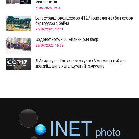
хязгаарлана
3/08/2026, 19:01
Бага хуралд оролцохоор 4,127 төлөөлөгч албан ёсоор
бүртгүүлээд байна
28/07/2026, 17:11
Эрдэнэт хотын 50 жилийн ойн баяр
28/07/2026, 16:59
Д.Ариунтуяа: Тал хээрээс хүргэх Монголын шийдэл
дэлхийд шинэ хэлэлцүүлгийг эхлүүлнэ
28/07/2026, 12:09
СЭЛЭНГЭ: МОНЦАМЭ-гийн анхны мэдээ дамжуулсан
түүхэн байр хадгалагдаж байна
28/07/2026, 12:06
Монгол Улсад энэ оны эхний хагас жилд 417.6 мянган
жуулчин иржээ
28/07/2026, 12:04
ХӨВСГӨЛ Нутгийн зөвлөлөөс МУАЖ Д.Цэрэндарьзавт
2 өрөө байр олгоно
20/07/2026, 19:22