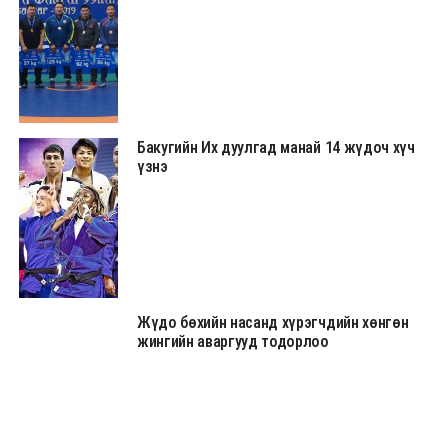
Бакугийн Их дуулгад манай 14 жүдоч хүч
үзнэ
Жүдо бөхийн насанд хүрэгчдийн хөнгөн
жингийн аваргууд тодорлоо