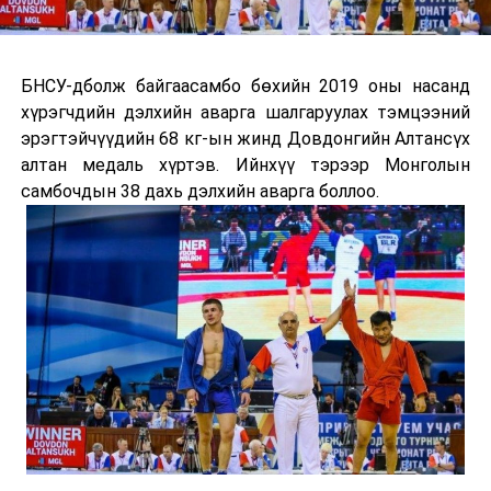
БНСУ-дболж байгаасамбо бөхийн 2019 оны насанд
хүрэгчдийн дэлхийн аварга шалгаруулах тэмцээний
эрэгтэйчүүдийн 68 кг-ын жинд Довдонгийн Алтансүх
алтан медаль хүртэв. Ийнхүү тэрээр Монголын
самбочдын 38 дахь дэлхийн аварга боллоо.