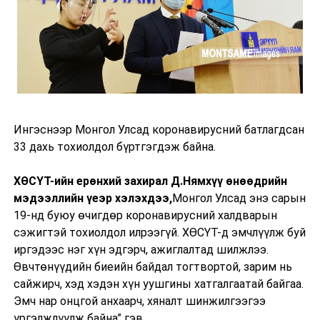
Ингэснээр Монгол Улсад коронавирусний батлагдсан
33 дахь тохиолдол бүртгэгдэж байна.
ХӨСҮТ-ийн ерөнхий захирал Д.Нямхүү өнөөдрийн
мэдээллийн үеэр хэлэхдээ,
Монгол Улсад энэ сарын
19-нд буюу өчигдөр коронавирусний халдварын
сэжигтэй тохиолдол илрээгүй. ХӨСҮТ-д эмчлүүлж буй
иргэдээс нэг хүн эдгэрч, ажиглалтад шилжлээ.
Өвчтөнүүдийн биеийн байдал тогтвортой, зарим нь
сайжирч, хэд хэдэн хүн уушгины хатгалгаатай байгаа.
Эмч нар онцгой анхаарч, хяналт шинжилгээгээ
үргэлжлүүлж байна” гэв.