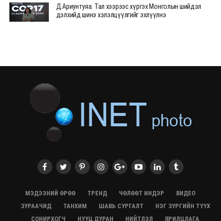
Д.Ариунтуяа: Тал хээрээс хүргэх Монголын шийдэл
дэлхийд шинэ хэлэлцүүлгийг эхлүүлнэ
28/07/2026, 12:09
СЭЛЭНГЭ: МОНЦАМЭ-гийн анхны мэдээ дамжуулсан
түүхэн байр хадгалагдаж байна
28/07/2026, 12:06
Монгол Улсад энэ оны эхний хагас жилд 417.6 мянган
жуулчин иржээ
28/07/2026, 12:04
ХӨВСГӨЛ Нутгийн зөвлөлөөс МУАЖ Д.Цэрэндарьзавт
2 өрөө байр олгоно
20/07/2026, 19:22
ХӨВСГӨЛ Нутгийн зөвлөлөөс МУАЖ Д.Цэрэндарьзавт
2 өрөө байр олгоно
20/07/2026, 19:21
Тажикистан Улсын Ерөнхийлөгч төрийн айлчлал
хийхээр хүрэлцэн ирлээ
МЭДЭЭНИЙ ӨРӨӨ
ТРЕНД
ЧӨЛӨӨТ ИНДЭР
ВИДЕО
20/07/2026, 19:19
ЗУРААЧИД
ТАНХИМ
ШАВЬ СУРГАЛТ
НЭГ ЗУРГИЙН ТҮҮХ
Испанийн шигшээ баг ДАШТ-д хоёр дахь удаагаа
СОНИРХОГЧ
НУУЦ ДУРАН
НИЙТЛЭЛ
ЯРИЛЦЛАГА