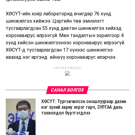
ХӨСҮТ-ийн хоёр лабораторид өчигдөр 76 хүнд
шинжилгээ хийжээ. Цэргийн төв эмнэлэгт
тусгаарлагдсан 55 хүнд давтан шинжилгээ хийхэд
коронавирус илрээгүй. Мөн тандалтын зорилгоор 4
хүнд хийсэн шинжилгээнээс коронавирус илрээгүй.
ХӨСҮТ-д тусгаарлагдсан 17 хүнээс шинжилгээ
авахад нэг иргэнд ийнхүү коронавирус илэрчээ.
СУРТАЛЧИЛГАА
САНАЛ БОЛГОХ
ХӨСҮТ: Түргэвчилсэн оношлуураар дахин
нэг хүний хариу эерэг гарч, ЗУРГАА дахь
тохиолдол бүртгэгдлээ