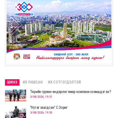
ШИНЭ
ИХ УНШСАН
ИХ СЭТГЭГДЭЛТЭЙ
Төрийн гурван өндөрлөг ямар компани эзэмшдэг вэ?
3/08/2026, 19:31
“Нутаг заагдсан” С.Зориг
3/08/2026, 19:30