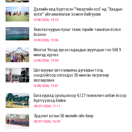
Дэлхийн өвд бүртгэсэн “Чихэртийн зоо”-нд “Хаадын
хүлэг” үйл ажиллагааг зохион байгуулав
3/08/2026, 19:10
Хөвсгөл нуурын лусыг тахих төрийн тахилгын ёслол
боллоо
3/08/2026, 19:06
Монгол Улсад ирсэн гадаадын жуулчдын тоо 568.9
мянгад хүрчээ
3/08/2026, 19:03
Шатахууныг авто машины дугаарын тэгш,
сондгойгоор олгохдоо 50 мянган төгрөгөөр
хязгаарлана
3/08/2026, 19:01
Бага хуралд оролцохоор 4,127 төлөөлөгч албан ёсоор
бүртгүүлээд байна
28/07/2026, 17:11
Эрдэнэт хотын 50 жилийн ойн баяр
28/07/2026, 16:59