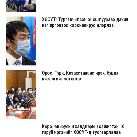
ХӨСҮТ: Түргэвчилсэн оношлуураар дахин
нэг иргэнээс коронавирус илэрлээ
Орос, Турк, Казахстанаас ирэх, буцах
нислэгийг зогсоов
Коронавирусын халдварын сэжигтэй 10
гаруй иргэнийг ХӨСҮТ-д тусгаарлалаа