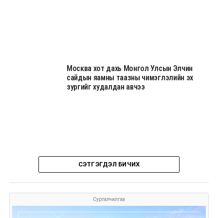
Москва хот дахь Монгол Улсын Элчин
сайдын яамны таазны чимэглэлийн эх
зургийг худалдан авчээ
СЭТГЭГДЭЛ БИЧИХ
Сурталчилгаа