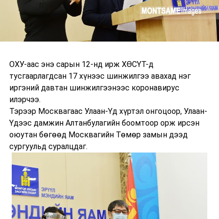
ОХУ-аас энэ сарын 12-нд ирж ХӨСҮТ-д
тусгаарлагдсан 17 хүнээс шинжилгээ авахад нэг
иргэний давтан шинжилгээнээс коронавирус
илэрчээ.
Тэрээр Москвагаас Улаан-Үд хүртэл онгоцоор, Улаан-
Үдээс дамжин Алтанбулагийн боомтоор орж ирсэн
оюутан бөгөөд Москвагийн Төмөр замын дээд
сургуульд суралцдаг.