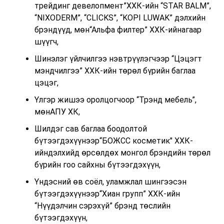
трейдинг девелопмент”ХХК-ийн “STAR BALM”,
“NIXODERM”, “CLICKS”, “KOPI LUWAK” дэлхийн
брэндүүд, мөн“Альфа филтер” ХХК-ийнагаар
шүүгч,
Шинэлэг үйлчилгээ нэвтрүүлэгчээр “Цэцэгт
мэндчилгээ” ХХК-ийн төрөл бүрийн баглаа
цэцэг,
Үлгэр жишээ оролцогчоор “Трэнд мебель”,
мөнАПУ ХК,
Шилдэг сав баглаа боодолтой
бүтээгдэхүүнээр“БОЖСС косметик" ХХК-
ийндэлхийд өрсөлдөх монгол брэндийн төрөл
бүрийн гоо сайхны бүтээгдэхүүн,
Үндэсний өв соёл, уламжлал шингээсэн
бүтээгдэхүүнээр“Хиан групп” ХХК-ийн
“Нүүдэлчин сэрэхүй” брэнд төслийн
бүтээгдэхүүн,