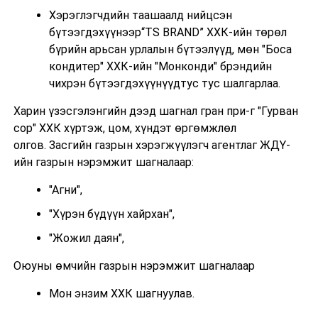
Хэрэглэгчдийн таашаалд нийцсэн
бүтээгдэхүүнээр“TS BRAND” ХХК-ийн төрөл
бүрийн арьсан урлалын бүтээлүүд, мөн "Боса
кондитер" ХХК-ийн "Монконди" брэндийн
чихрэн бүтээгдэхүүнүүдтус тус шалгарлаа.
Харин үзэсгэлэнгийн дээд шагнал гран при-г "Гурван
сор" ХХК хүртэж, цом, хүндэт өргөмжлөл
олгов. Засгийн газрын хэрэгжүүлэгч агентлаг ЖДҮ-
ийн газрын нэрэмжит шагналаар:
"Агни",
"Хүрэн бүдүүн хайрхан",
"Жожил даян",
Оюуны өмчийн газрын нэрэмжит шагналаар
Мон энзим ХХК шагнуулав.