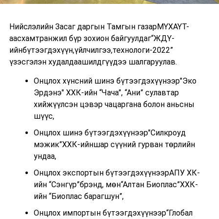
Нийслэлийн Засаг даргын Тамгын газарМҮХАҮТ-
аасхамтранжил бүр зохион байгуулдаг“ЖДҮ-
ийнбүтээгдэхүүн,үйлчилгээ,технологи-2022”
үзэсгэлэн худалдаашилдгүүдээ шалгаруулав.
Онцлох хүнсний шинэ бүтээгдэхүүнээр"Эко
Эрдэнэ" ХХК-ийн “Чача”, “Ани” сулавтар
хийжүүлсэн цэвэр чацаргана болон аньсны
шүүс,
Онцлох шинэ бүтээгдэхүүнээр"Силкроуд
мэжик”ХХК-ийншар сүүний гурван төрлийн
ундаа,
Онцлох экспортын бүтээгдэхүүнээрАПУ ХК-
ийн “Сэнгүр”брэнд, мөн“Алтан Биоплас”ХХК-
ийн “Биоплас барагшун”,
Онцлох импортын бүтээгдэхүүнээр“Глобал