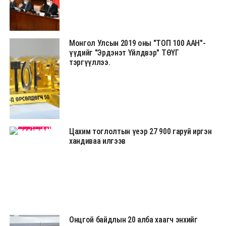
Монгол Улсын 2019 оны "ТОП 100 ААН"-
үүдийг "Эрдэнэт Үйлдвэр" ТӨҮГ
тэргүүллээ.
Цахим тоглолтын үеэр 27 900 гаруй иргэн
хандиваа илгээв
Онцгой байдлын 20 алба хаагч энхийг