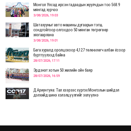
Монгол Улсад ирсэн гадаадын жуулчдын тоо 568.9
мянгад хүрчээ
3/08/2026, 19:03
Шатахууныг авто машины дугаарын тэгш,
сондгойгоор олгохдоо 50 мянган төгрөгөөр
хязгаарлана
3/08/2026, 19:01
Бага хуралд оролцохоор 4,127 төлөөлөгч албан ёсоор
бүртгүүлээд байна
28/07/2026, 17:11
Эрдэнэт хотын 50 жилийн ойн баяр
28/07/2026, 16:59
Д.Ариунтуяа: Тал хээрээс хүргэх Монголын шийдэл
дэлхийд шинэ хэлэлцүүлгийг эхлүүлнэ
28/07/2026, 12:09
СЭЛЭНГЭ: МОНЦАМЭ-гийн анхны мэдээ дамжуулсан
түүхэн байр хадгалагдаж байна
28/07/2026, 12:06
Монгол Улсад энэ оны эхний хагас жилд 417.6 мянган