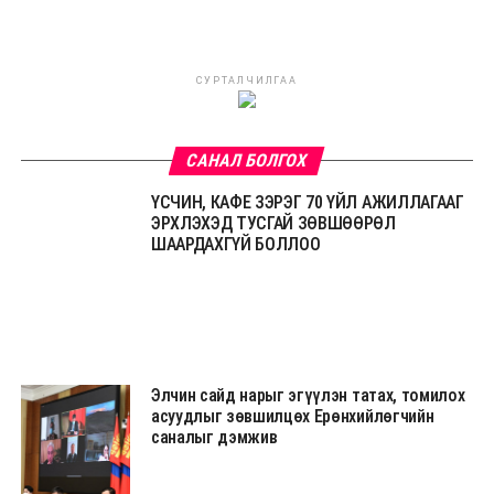
СУРТАЛЧИЛГАА
САНАЛ БОЛГОХ
ҮСЧИН, КАФЕ ЗЭРЭГ 70 ҮЙЛ АЖИЛЛАГААГ
ЭРХЛЭХЭД ТУСГАЙ ЗӨВШӨӨРӨЛ
ШААРДАХГҮЙ БОЛЛОО
Элчин сайд нарыг эгүүлэн татах, томилох
асуудлыг зөвшилцөх Ерөнхийлөгчийн
саналыг дэмжив