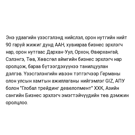
Энэ удаагийн үзэсгэлэнд нийслэл, орон нутгийн нийт
90 гаруй жижиг дунд ААН, хувиараа бизнес эрхлэгч
нар, орон нутгаас Дархан-Уул, Орхон, Өвөрхангай,
Сэлэнгэ, Төв, Хөвсгөл аймгийн бизнес эрхлэгч нар
оролцож, бараа бүтээгдэхүүнээ танилцуулан
дэлгэв. Үзэсгэлэнгийн ивээн тэтгэгчээр Германы
олон улсын хамтын ажиллаганы нийгэмлэг GIZ, АПУ
болон "Глобал трейдинг девелопмент" ХХК, Азийн
сангийн Бизнес эрхлэгч эмэгтэйчүүдийн төв дэмжин
оролцлоо.