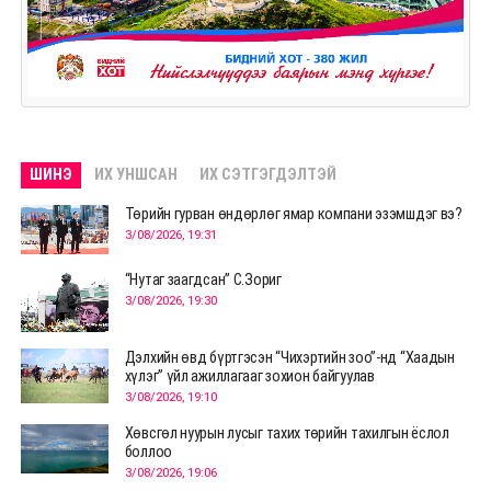
ШИНЭ
ИХ УНШСАН
ИХ СЭТГЭГДЭЛТЭЙ
Төрийн гурван өндөрлөг ямар компани эзэмшдэг вэ?
3/08/2026, 19:31
“Нутаг заагдсан” С.Зориг
3/08/2026, 19:30
Дэлхийн өвд бүртгэсэн “Чихэртийн зоо”-нд “Хаадын
хүлэг” үйл ажиллагааг зохион байгуулав
3/08/2026, 19:10
Хөвсгөл нуурын лусыг тахих төрийн тахилгын ёслол
боллоо
3/08/2026, 19:06