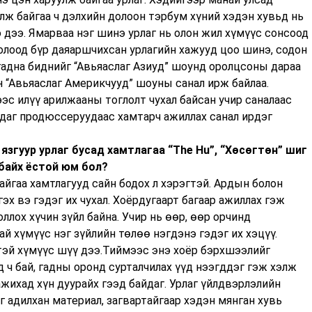
лж байгаа ч дэлхийн долоон тэрбум хүний хэдэн хувьд нь
э дээ. Ямарваа нэг шинэ урлаг нь олон жил хүмүүс сонсоод
болоод бүр даяаршчихсан урлагийн хажууд цоо шинэ, содон
гадна биднийг “Авьяаслаг Азиуд” шоунд оролцсоны дараа
н “Авьяаслаг Америкчууд” шоуны санал ирж байлаа.
ээс илүү арилжааны тоглолт чухал байсан учир саналаас
ндаг продюссеруудаас хамтарч ажиллах санал ирдэг
язгуур урлаг бусад хамтлагаа “The Hu”, “Хөсөгтөн” шиг
 байх ёстой юм бол?
айгаа хамтлагууд сайн бодох л хэрэгтэй. Ардын болон
эх вэ гэдэг их чухал. Хоёрдугаарт багаар ажиллах гэж
оллох хүчин зүйл байна. Учир нь өөр, өөр орчинд
й хүмүүс нэг зүйлийн төлөө нэгдэнэ гэдэг их хэцүү.
лтэй хүмүүс шүү дээ.Тиймээс энэ хоёр бэрхшээлийг
 ч бай, гадны оронд сурталчилах үүд нээгддэг гэж хэлж
ажихад хүн дуурайх гээд байдаг. Урлаг үйлдвэрлэлийн
 адилхан материал, загвартайгаар хэдэн мянган хувь