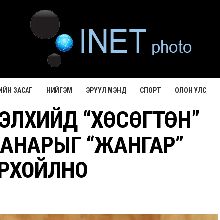
ИЙН ЗАСАГ
НИЙГЭМ
ЭРҮҮЛ МЭНД
СПОРТ
ОЛОН УЛС
ЭЛХИЙД “ХӨСӨГТӨН”
АНАРЫГ “ЖАНГАР”
РХОЙЛНО