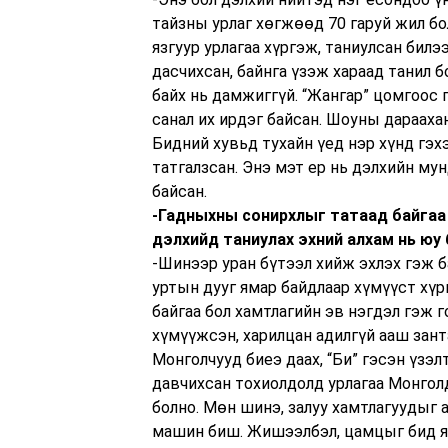
тайзны урлаг хөгжөөд 70 гаруй жил бо
язгуур урлагаа хүргэж, таниулсан билэ
дасчихсан, байнга үзэж хараад танил 
байх нь дамжиггүй. “Жангар” цомгоос 
санал их ирдэг байсан. Шоуны дарааха
Бидний хувьд тухайн үед нэр хүнд гэх
татгалзсан. Энэ мэт ер нь дэлхийн му
байсан.
-Гадныхны сонирхлыг татаад байгаа 
дэлхийд таниулах эхний алхам нь юу
-Шинээр уран бүтээл хийж эхлэх гэж б
уртын дууг ямар байдлаар хүмүүст хүрг
байгаа бол хамтлагийн эв нэгдэл гэж г
хүмүүжсэн, харилцан адилгүй ааш занта
Монголчууд биеэ даах, “Би” гэсэн үзэ
давчихсан тохиолдолд урлагаа Монголд
болно. Мөн шинэ, залуу хамтлагуудыг 
машин биш. Жишээлбэл, цамцыг бид яг