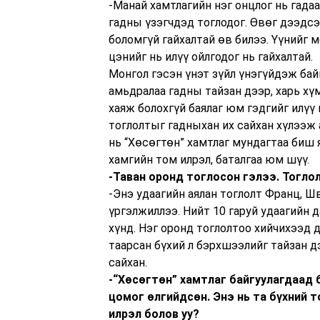
-Манай хамтлагийн нэг онцлог нь гадаа
гадны үзэгчдэд тоглодог. Өвөг дээдсэ
боломгүй гайхалтай өв билээ. Үүнийг 
цэнийг нь илүү ойлгодог нь гайхалтай.
Монгол гэсэн үнэт зүйл үнэгүйдэж бай
амьдралаа гадны тайзан дээр, харь хү
хаяж болохгүй баялаг юм гэдгийг илүү
тоглолтыг гадныхан их сайхан хүлээж а
нь “Хөсөгтөн” хамтлаг мундагтаа биш 
хамгийн том илрэл, баталгаа юм шүү.
-Таван оронд тоглосон гэлээ. Тогло
-Энэ удаагийн аялан тоглолт Франц, Ш
үргэлжиллээ. Нийт 10 гаруй удаагийн д
хүнд. Нэг оронд тоглолтоо хийчихээд д
таарсан бүхий л бэрхшээлийг тайзан д
сайхан.
-“Хөсөгтөн” хамтлаг байгуулагдаад б
цомог өлгийдсөн. Энэ нь та бүхний 
илрэл болов уу?