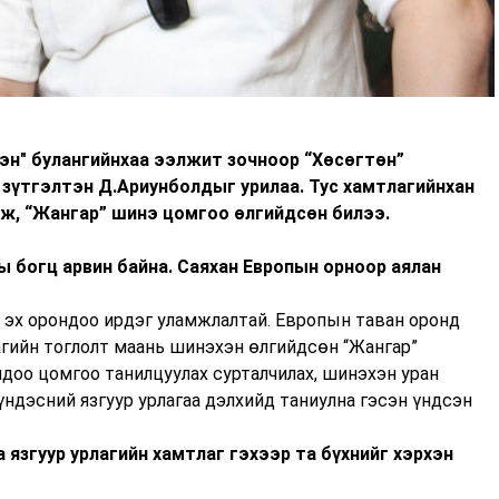
эн" булангийнхаа ээлжит зочноор “Хөсөгтөн”
т зүтгэлтэн Д.Ариунболдыг урилаа. Тус хамтлагийнхан
ож, “Жангар” шинэ цомгоо өлгийдсөн билээ.
ы богц арвин байна. Саяхан Европын орноор аялан
д эх орондоо ирдэг уламжлалтай. Европын таван оронд
агийн тоглолт маань шинэхэн өлгийдсөн “Жангар”
доо цомгоо танилцуулах сурталчилах, шинэхэн уран
үндэсний язгуур урлагаа дэлхийд таниулна гэсэн үндсэн
 язгуур урлагийн хамтлаг гэхээр та бүхнийг хэрхэн