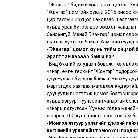
-“Жангар” бидний хоёр дахь цомог. Эх
“Жангар” цомгийн хувьд 2015 оноос хи
цар тахлын нөхцөл байдлаас шалтгаал
хувьд уран бүтээлдээ зөвхөн чанарыг
байсангүй. Манай “Жангар” цомог одо
шагнал хүртээд байна. Хамгийн сүүлд 
-“Жангар” цомог юу нь тийм онцгой 
эрэлттэй хэвээр байна вэ?
-Бид бүхний их удаан бодож, төлөвлөж
чанар, өнгө төрхийг “Жангар” тодорхо
дуунуудаас бүрдэж байлаа. Энэхүү ду
мартагдах, хаягдах магадлал өндөртэй
дуунуудыг нэгтгэж цомог болгоснооро
хувьд язгуур, туульсийн чанартай бол
чанарыг агуулсан. Үүнээс гадна манай
жанрыг 100 хувь шингээсэн гэж ам ба
-Монгол язгуур урлагийг дэлхий гай
хөгжмийн урлагийн томоохон продюс
-Энэ бол дэлхий нийтэд нэг ёсондоо үн