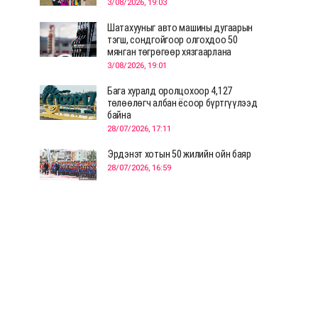
3/08/2026, 19:03
Шатахууныг авто машины дугаарын
тэгш, сондгойгоор олгохдоо 50
мянган төгрөгөөр хязгаарлана
3/08/2026, 19:01
Бага хуралд оролцохоор 4,127
төлөөлөгч албан ёсоор бүртгүүлээд
байна
28/07/2026, 17:11
Эрдэнэт хотын 50 жилийн ойн баяр
28/07/2026, 16:59
Д.Ариунтуяа: Тал хээрээс хүргэх
Монголын шийдэл дэлхийд шинэ
хэлэлцүүлгийг эхлүүлнэ
28/07/2026, 12:09
СЭЛЭНГЭ: МОНЦАМЭ-гийн анхны
мэдээ дамжуулсан түүхэн байр
хадгалагдаж байна
28/07/2026, 12:06