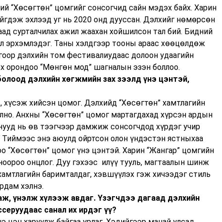
ний “Хөсөгтөн” цомгийг сонсогчид сайн мэдэх байх. Харин
йгдэж эхлээд уг нь 2020 онд дууссан. Дэлхийг нөмөрсөн
аад сурталчилах ажил жаахан хойшилсон тал бий. Бидний
 л эрхэмлэдэг. Таны хэлдгээр тооны араас хөөцөлдөж
огоор дэлхийн том фестивалиудаас долоон удаагийн
эх орондоо “Мөнгөн мод” шагналын эзэн боллоо.
болоод дэлхийн хөгжмийн зах зээлд үнэ цэнтэй,
, хүсэж хийсэн цомог. Дэлхийд “Хөсөгтөн” хамтлагийн
йлно. Анхны “Хөсөгтөн” цомог мартагдахад хүрсэн ардын
унууд нь өв тээгчээр дамжиж сонсогчдод хүрдэг учир
. Тиймээс энэ аюулд ойртсон олон үндэстэн ястныхаа
о “Хөсөгтөн” цомог үнэ цэнтэй. Харин “Жангар” цомгийн
сноороо онцлог. Дуу гэхээс илүү тууль, магтаалын шинж
 хамтлагийн баримталдаг, хэвшүүлэх гэж хичээдэг стиль
рдам хэлнэ.
хаж, үнэлж хүлээж авдаг. Үзэгчдээ дагаад дэлхийн
серуудаас санал их ирдэг үү?
э цэн харуулж байгаа урлаг. Хэдийгээр манай улсад