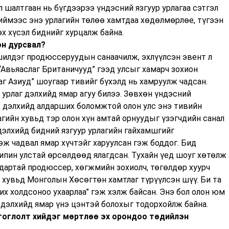
л шалтгаан нь бүгдээрээ үндэсний язгуур урлагаа сэтгэл
Тиймээс энэ урлагийн төлөө хамтдаа хөдөлмөрлөе, түгээн
эх хүсэл биднийг хурцалж байна.
эн дурсвал?
 шилдэг продюссеруудын санаачилж, эхлүүлсэн эвент л
 “Авьяаслаг Британичууд” гээд улсыг хамарч зохион
аг Азиуд” шоугаар тивийг бүхэлд нь хамруулж чадсан.
 урлаг дэлхийд ямар агуу билээ. Зөвхөн үндэсний
 дэлхийд алдарших боломжтой олон улс энэ тивийн
агийн хувьд тэр олон хүн амтай орнуудыг үзэгчдийн санал
 дэлхийд бидний язгуур урлагийн гайхамшгийг
эж чадвал ямар хүчтэйг харуулсан гэж боддог. Бид
ипин улстай өрсөлдөөд ялагдсан. Тухайн үед шоуг хөтөлж
дартай продюссер, хөгжмийн зохиолч, төгөлдөр хуурч
 хувьд Монголын Хөсөгтөн хамтлаг түрүүлсэн шүү. Би та
их холдсоноо ухаарлаа” гэж хэлж байсан. Энэ бол олон юм
 дэлхийд ямар үнэ цэнтэй болохыг тодорхойлж байна.
 тоглолт хийдэг мөртлөө эх орондоо төдийлэн