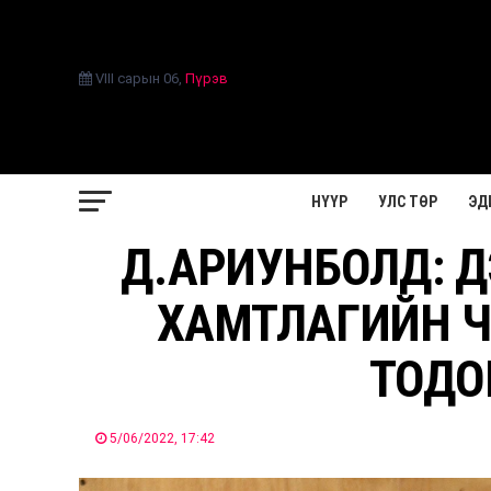
VIII сарын 06
,
Пүрэв
НҮҮР
УЛС ТӨР
ЭД
Д.АРИУНБОЛД: Д
ХАМТЛАГИЙН Ч
ТОДО
5/06/2022, 17:42