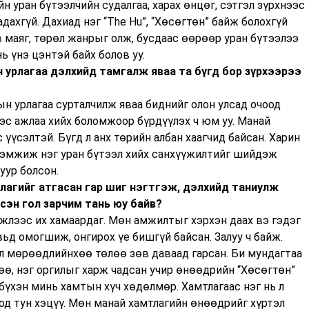
н уран бүтээлчийн судалгаа, харах өнцөг, сэтгэл зүрхнээс
адахгүй. Дахиад нэг “The Hu”, “Хөсөгтөн” байж болохгүй
в маяг, төрөл жанрыг олж, бусдаас өөрөөр уран бүтээлээ
нь үнэ цэнтэй байх болов уу.
 урлагаа дэлхийд тамгалж яваа та бүгд бор зүрхээрээ
н урлагаа сурталчилж яваа биднийг олон улсад очоод
ээс ажлаа хийх боломжоор бүрдүүлэх ч юм уу. Манай
 үүсэлтэй. Бүгд л анх төрийн албан хаагчид байсан. Харин
дэмжиж нэг уран бүтээл хийх санхүүжилтийг шийдэж
уур болсон.
тлагийг атгасан гар шиг нэгтгэж, дэлхийд таниулж
сэн гол зарчим тань юу байв?
үжлээс их хамаардаг. Мөн амжилтыг хэрхэн даах вэ гэдэг
вьд омогшиж, онгирох үе бишгүй байсан. Залуу ч байж.
сэл мөрөөдлийнхөө төлөө зөв даваад гарсан. Би мундагтаа
лөө, нэг оргилыг харж чадсан учир өнөөдрийн “Хөсөгтөн”
бүхэн минь хамтын хүч хөдөлмөр. Хамтлагаас нэг нь л
од тун хэцүү. Мөн манай хамтлагийн өнөөдрийг хүртэл