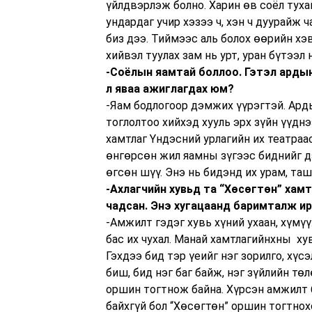
үйлдвэрлэж болно. Харин өв соёл тухай
ундардаг учир хэзээ ч, хэн ч дуурайж ч
биз дээ. Тиймээс аль болох өөрийн хэ
хийвэл туулах зам нь урт, уран бүтээл 
-Соёлын яамтай боллоо. Гэтэл ардын
л яваа ажиглагдах юм?
-Яам бодлогоор дэмжих үүрэгтэй. Арды
тоглолтоо хийхэд хууль эрх зүйн үүдн
хамтлаг Үндэсний урлагийн их театраас
өнгөрсөн жил яамны зүгээс биднийг 
өгсөн шүү. Энэ нь бидэнд их урам, таш
-Ахлагчийн хувьд та “Хөсөгтөн” хам
чадсан. Энэ хугацаанд баримталж ир
-Амжилт гэдэг хувь хүний ухаан, хүмү
бас их чухал. Манай хамтлагийнхны ху
Гэхдээ бид тэр үеийг нэг зорилго, хү
биш, бид нэг баг байж, нэг зүйлийн тө
оршин тогтнож байна. Хүрсэн амжилт 
байхгүй бол “Хөсөгтөн” оршин тогтнох