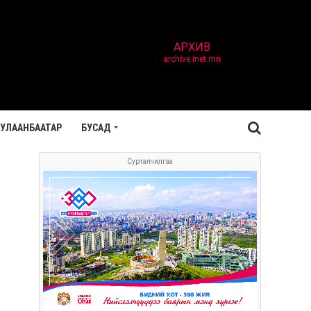
АРХИВ
archive.inet.mn
УЛААНБААТАР
БУСАД
Сурталчилгаа