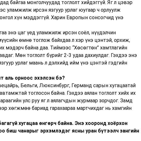
дад байгаа монголчуудад тоглолт хийдэггүй. Яг л цэвэр
эс уламжилж ирсэн язгуур урлаг юугаар ч орлуулж
монгол хүн мэддэггүй. Харин Европын сонсогчид үнэ
гаа энэ цаг үед уламжилж ирсэн соёл, нүүдэлчин
мүүсийн өмнө тоглож байхдаа л хэр үнэ цэнтэй, орхиж,
 их мэдэрч байна даа. Тиймээс “Хөсөгтөн” хамтлагийн
вдаг. Мөн тоглолт бүрийг 2-3 удаа дахиулдаг. Гэхдээ энэ
язгуур урлаг маань л дэлхийд ийм үнэ цэнтэй гэдгийн
лт аль орноос эхэлсэн бэ?
вецайрь, Бельги, Люксинбург, Германд сарын хугацаатай
автамжтай тоглосон байна. Гэхдээ аялан тоглолт хийх их
араагийн улс руу яг л аялагчдын журмаар зорчдог. Замд
ээр хөгжмөө бариад гарахаараа мартчихдаг нь хамгийн
агагүй хугацаа өнгөрч байна. Энэ хооронд хоёрхон
тоо биш чанарыг эрхэмлэдэг ясны уран бүтээлч зангийн