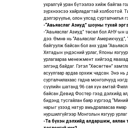
ухралгүй уран бүтээлээ хийж байгаа го
зүрхнээсээ хайрладагтай холбоотой. 
дэлгэрүүлье, олон улсад сурталчилъя г
-“Авьяаслаг Азиуд” шоуны тухай эрг
-“Авьяаслаг Азиуд” төсөл бол АНУ-ын
дээ. Өмнө нь “Авьяаслаг Америкчууд”,
байгуулж байсан бол анх удаа “Авьяасл
Хятадын үндэсний урлаг, Японы язгуур
урлагаараа менежмент хийгээд явахад
элгэнд байдаг. Гэтэл “Хөсөгтөн” хамтл
асуулгаар ардаа орхиж чадсан. Энэ нь
сурталчилахаас гадна монголчууд нэгд
сүүлийн шатанд 96 сая хүн амтай Филл
байсан Девид Фостер гээд дэлхийд ал
бидэнд тусгайлан баяр хүргээд “Миний
нарыг үзээд натур амьдралаасаа ямар 
нуршилгүйгээр Монголын язгуур урлаг
-Та бүхэн дэлхийд алдаршиж, аялан
тоглохгүй юм?