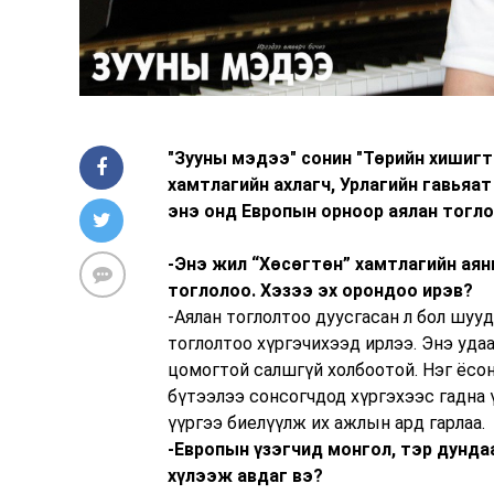
"Зууны мэдээ" сонин "Төрийн хишигт
хамтлагийн ахлагч, Урлагийн гавьяа
энэ онд Европын орноор аялан тогл
-Энэ жил “Хөсөгтөн” хамтлагийн аян
тоглолоо. Хэзээ эх орондоо ирэв?
-Аялан тоглолтоо дуусгасан л бол шуу
тоглолтоо хүргэчихээд ирлээ. Энэ уда
цомогтой салшгүй холбоотой. Нэг ёсон
бүтээлээ сонсогчдод хүргэхээс гадна 
үүргээ биелүүлж их ажлын ард гарлаа.
-Европын үзэгчид монгол, тэр дундаа
хүлээж авдаг вэ?