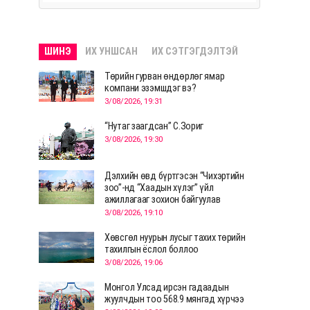
ШИНЭ
ИХ УНШСАН
ИХ СЭТГЭГДЭЛТЭЙ
Төрийн гурван өндөрлөг ямар
компани эзэмшдэг вэ?
3/08/2026, 19:31
“Нутаг заагдсан” С.Зориг
3/08/2026, 19:30
Дэлхийн өвд бүртгэсэн “Чихэртийн
зоо”-нд “Хаадын хүлэг” үйл
ажиллагааг зохион байгуулав
3/08/2026, 19:10
Хөвсгөл нуурын лусыг тахих төрийн
тахилгын ёслол боллоо
3/08/2026, 19:06
Монгол Улсад ирсэн гадаадын
жуулчдын тоо 568.9 мянгад хүрчээ