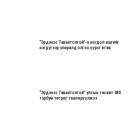
“Эрдэнэс Тавантолгой”-н ногдол ашгийг
нэгдүгээр улиралд олгох үүрэг өгөв
“Эрдэнэс Тавантолгой” улсын төсөвт 480
тэрбум төгрөг төвлөрүүлжээ