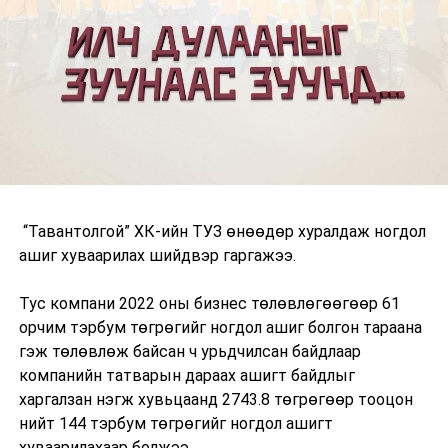
“Тавантолгой” ХК-ийн ТУЗ өнөөдөр хуралдаж ногдол
ашиг хуваарилах шийдвэр гаргажээ.
Тус компани 2022 оны бизнес төлөвлөгөөгөөр 61
орчим тэрбум төгрөгийг ногдол ашиг болгон тараана
гэж төлөвлөж байсан ч урьдчилсан байдлаар
компанийн татварын дараах ашигт байдлыг
харгалзан нэгж хувьцаанд 2743.8 төгрөгөөр тооцон
нийт 144 тэрбум төгрөгийг ногдол ашигт
хуваарилахаар болжээ.