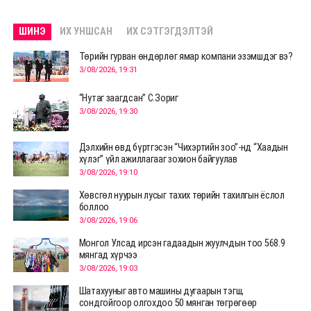
ШИНЭ
ИХ УНШСАН
ИХ СЭТГЭГДЭЛТЭЙ
Төрийн гурван өндөрлөг ямар компани эзэмшдэг вэ?
3/08/2026, 19:31
“Нутаг заагдсан” С.Зориг
3/08/2026, 19:30
Дэлхийн өвд бүртгэсэн “Чихэртийн зоо”-нд “Хаадын
хүлэг” үйл ажиллагааг зохион байгуулав
3/08/2026, 19:10
Хөвсгөл нуурын лусыг тахих төрийн тахилгын ёслол
боллоо
3/08/2026, 19:06
Монгол Улсад ирсэн гадаадын жуулчдын тоо 568.9
мянгад хүрчээ
3/08/2026, 19:03
Шатахууныг авто машины дугаарын тэгш,
сондгойгоор олгохдоо 50 мянган төгрөгөөр