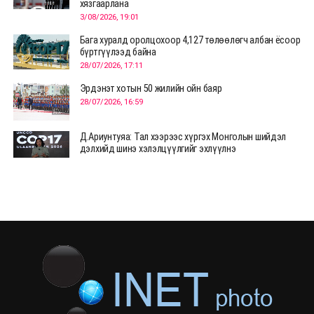
хязгаарлана
3/08/2026, 19:01
Бага хуралд оролцохоор 4,127 төлөөлөгч албан ёсоор
бүртгүүлээд байна
28/07/2026, 17:11
Эрдэнэт хотын 50 жилийн ойн баяр
28/07/2026, 16:59
Д.Ариунтуяа: Тал хээрээс хүргэх Монголын шийдэл
дэлхийд шинэ хэлэлцүүлгийг эхлүүлнэ
28/07/2026, 12:09
СЭЛЭНГЭ: МОНЦАМЭ-гийн анхны мэдээ дамжуулсан
түүхэн байр хадгалагдаж байна
28/07/2026, 12:06
Монгол Улсад энэ оны эхний хагас жилд 417.6 мянган
жуулчин иржээ
28/07/2026, 12:04
ХӨВСГӨЛ Нутгийн зөвлөлөөс МУАЖ Д.Цэрэндарьзавт
2 өрөө байр олгоно
20/07/2026, 19:22