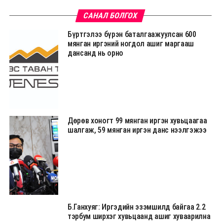
САНАЛ БОЛГОХ
Бүртгэлээ бүрэн баталгаажуулсан 600
мянган иргэний ногдол ашиг маргааш
дансанд нь орно
Дөрөв хоногт 99 мянган иргэн хувьцаагаа
шалгаж, 59 мянган иргэн данс нээлгэжээ
Б.Ганхуяг: Иргэдийн эзэмшилд байгаа 2.2
тэрбум ширхэг хувьцаанд ашиг хуваарилна