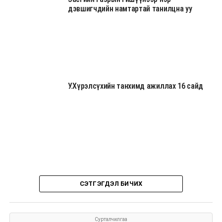
дэвшигчдийн намтартай танилцна уу
У.Хүрэлсүхийн танхимд ажиллах 16 сайд
СЭТГЭГДЭЛ БИЧИХ
Сурталчилгаа