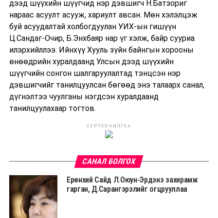
дээд шүүхийн шүүгчид нэр дэвшигч Н.Батзориг
нараас асуулт асууж, хариулт авсан. Мөн хэлэлцэж
буй асуудалтай холбогдуулан УИХ-ын гишүүн
Ц.Сандаг-Очир, Б.Энхбаяр нар үг хэлж, байр сууриа
илэрхийллээ. Ийнхүү Хууль зүйн байнгын хорооны
өнөөдрийн хуралдаанд Улсын дээд шүүхийн
шүүгчийн сонгон шалгаруулалтад тэнцсэн нэр
дэвшигчийг танилцуулсан бөгөөд энэ талаарх санал,
дүгнэлтээ чуулганы нэгдсэн хуралдаанд
танилцуулахаар тогтов.
СУРТАЛЧИЛГАА
САНАЛ БОЛГОХ
Ерөнхий Сайд Л.Оюун-Эрдэнэ захирамж
гарган, Д.Сарангэрэлийг огцрууллаа