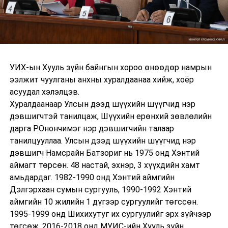
УИХ-ын Хууль зүйн байнгын хороо өнөөдөр намрын
ээлжит чуулганы анхны хуралдаанаа хийж, хоёр
асуудал хэлэлцэв.
Хуралдаанаар Улсын дээд шүүхийн шүүгчид нэр
дэвшигчтэй танилцаж, Шүүхийн ерөнхий зөвлөлийн
дарга Р.Онончимэг нэр дэвшигчийн талаар
танилцууллаа. Улсын дээд шүүхийн шүүгчид нэр
дэвшигч Намсрайн Батзориг нь 1975 онд Хэнтий
аймагт төрсөн. 48 настай, эхнэр, 3 хүүхдийн хамт
амьдардаг. 1982-1990 онд Хэнтий аймгийн
Дэлгэрхаан сумын сургууль, 1990-1992 Хэнтий
аймгийн 10 жилийн 1 дүгээр сургуулийг төгссөн.
1995-1999 онд Шихихутуг их сургуулийг эрх зүйчээр
төгсөж, 2016-2018 онд МУИС-ийн Хууль зүйн