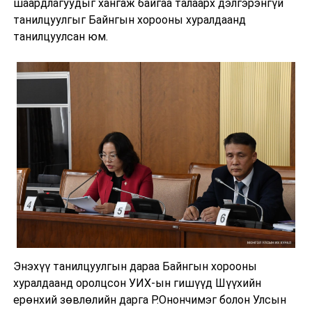
шаардлагуудыг хангаж байгаа талаарх дэлгэрэнгүй
танилцуулгыг Байнгын хорооны хуралдаанд
танилцуулсан юм.
Энэхүү танилцуулгын дараа Байнгын хорооны
хуралдаанд оролцсон УИХ-ын гишүүд Шүүхийн
ерөнхий зөвлөлийн дарга Р.Онончимэг болон Улсын