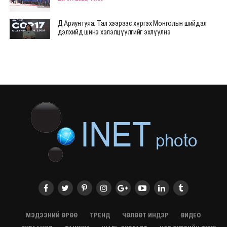
Д.Ариунтуяа: Тал хээрээс хүргэх Монголын шийдэл
дэлхийд шинэ хэлэлцүүлгийг эхлүүлнэ
28/07/2026, 12:09
СЭЛЭНГЭ: МОНЦАМЭ-гийн анхны мэдээ дамжуулсан
түүхэн байр хадгалагдаж байна
28/07/2026, 12:06
Монгол Улсад энэ оны эхний хагас жилд 417.6 мянган
жуулчин иржээ
28/07/2026, 12:04
ХӨВСГӨЛ Нутгийн зөвлөлөөс МУАЖ Д.Цэрэндарьзавт
2 өрөө байр олгоно
20/07/2026, 19:22
ХӨВСГӨЛ Нутгийн зөвлөлөөс МУАЖ Д.Цэрэндарьзавт
2 өрөө байр олгоно
20/07/2026, 19:21
Тажикистан Улсын Ерөнхийлөгч төрийн айлчлал
хийхээр хүрэлцэн ирлээ
МЭДЭЭНИЙ ӨРӨӨ
ТРЕНД
ЧӨЛӨӨТ ИНДЭР
ВИДЕО
20/07/2026, 19:19