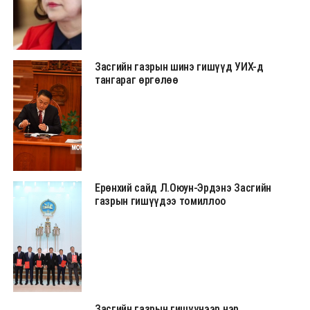
Засгийн газрын шинэ гишүүд УИХ-д
тангараг өргөлөө
Ерөнхий сайд Л.Оюун-Эрдэнэ Засгийн
газрын гишүүдээ томиллоо
Засгийн газрын гишүүнээр нэр