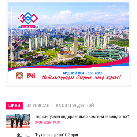
ШИНЭ
ИХ УНШСАН
ИХ СЭТГЭГДЭЛТЭЙ
Төрийн гурван өндөрлөг ямар компани эзэмшдэг вэ?
3/08/2026, 19:31
“Нутаг заагдсан” С.Зориг