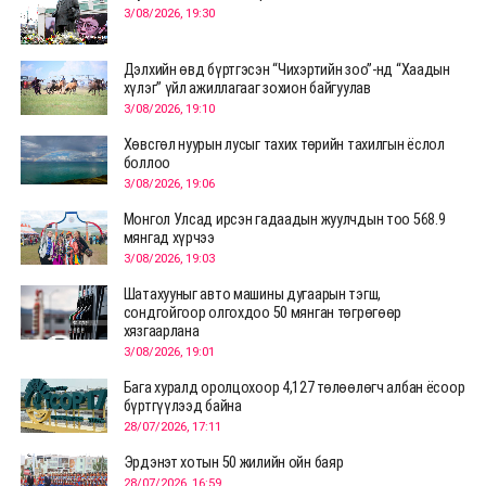
3/08/2026, 19:30
Дэлхийн өвд бүртгэсэн “Чихэртийн зоо”-нд “Хаадын
хүлэг” үйл ажиллагааг зохион байгуулав
3/08/2026, 19:10
Хөвсгөл нуурын лусыг тахих төрийн тахилгын ёслол
боллоо
3/08/2026, 19:06
Монгол Улсад ирсэн гадаадын жуулчдын тоо 568.9
мянгад хүрчээ
3/08/2026, 19:03
Шатахууныг авто машины дугаарын тэгш,
сондгойгоор олгохдоо 50 мянган төгрөгөөр
хязгаарлана
3/08/2026, 19:01
Бага хуралд оролцохоор 4,127 төлөөлөгч албан ёсоор
бүртгүүлээд байна
28/07/2026, 17:11
Эрдэнэт хотын 50 жилийн ойн баяр
28/07/2026, 16:59