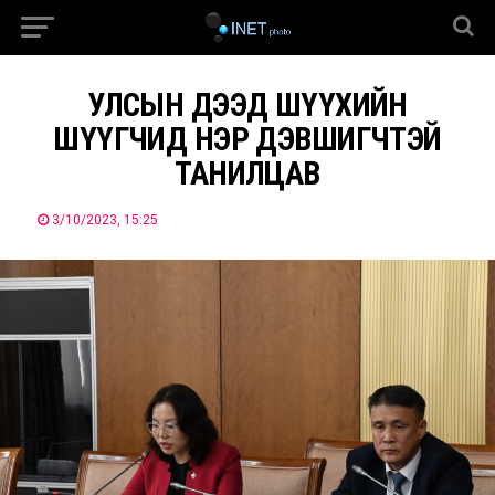
УЛСЫН ДЭЭД ШҮҮХИЙН
ШҮҮГЧИД НЭР ДЭВШИГЧТЭЙ
ТАНИЛЦАВ
3/10/2023, 15:25