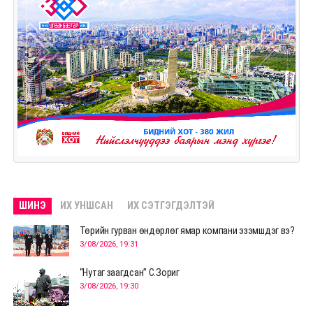
ШИНЭ
ИХ УНШСАН
ИХ СЭТГЭГДЭЛТЭЙ
Төрийн гурван өндөрлөг ямар компани эзэмшдэг вэ?
3/08/2026, 19:31
“Нутаг заагдсан” С.Зориг
3/08/2026, 19:30