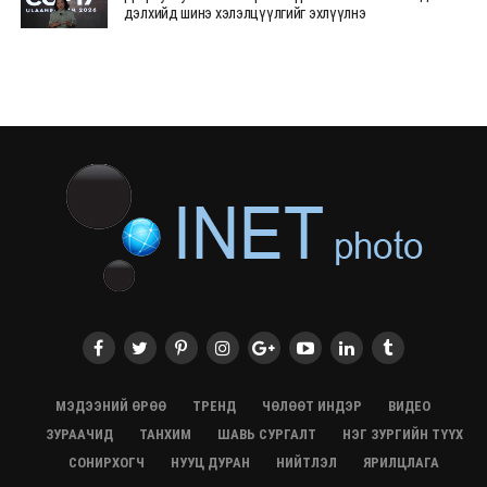
дэлхийд шинэ хэлэлцүүлгийг эхлүүлнэ
28/07/2026, 12:09
СЭЛЭНГЭ: МОНЦАМЭ-гийн анхны мэдээ дамжуулсан
түүхэн байр хадгалагдаж байна
28/07/2026, 12:06
Монгол Улсад энэ оны эхний хагас жилд 417.6 мянган
жуулчин иржээ
28/07/2026, 12:04
ХӨВСГӨЛ Нутгийн зөвлөлөөс МУАЖ Д.Цэрэндарьзавт
2 өрөө байр олгоно
20/07/2026, 19:22
ХӨВСГӨЛ Нутгийн зөвлөлөөс МУАЖ Д.Цэрэндарьзавт
2 өрөө байр олгоно
20/07/2026, 19:21
Тажикистан Улсын Ерөнхийлөгч төрийн айлчлал
хийхээр хүрэлцэн ирлээ
МЭДЭЭНИЙ ӨРӨӨ
ТРЕНД
ЧӨЛӨӨТ ИНДЭР
ВИДЕО
20/07/2026, 19:19
ЗУРААЧИД
ТАНХИМ
ШАВЬ СУРГАЛТ
НЭГ ЗУРГИЙН ТҮҮХ
Испанийн шигшээ баг ДАШТ-д хоёр дахь удаагаа
СОНИРХОГЧ
НУУЦ ДУРАН
НИЙТЛЭЛ
ЯРИЛЦЛАГА
түрүүллээ