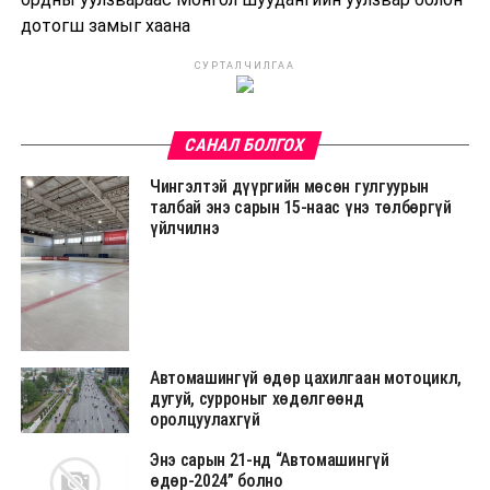
дотогш замыг хаана
СУРТАЛЧИЛГАА
САНАЛ БОЛГОХ
Чингэлтэй дүүргийн мөсөн гулгуурын
талбай энэ сарын 15-наас үнэ төлбөргүй
үйлчилнэ
Автомашингүй өдөр цахилгаан мотоцикл,
дугуй, сурроныг хөдөлгөөнд
оролцуулахгүй
Энэ сарын 21-нд “Автомашингүй
өдөр-2024” болно