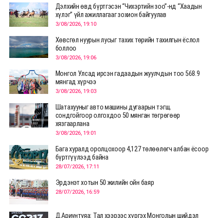
Дэлхийн өвд бүртгэсэн “Чихэртийн зоо”-нд “Хаадын
хүлэг” үйл ажиллагааг зохион байгуулав
3/08/2026, 19:10
Хөвсгөл нуурын лусыг тахих төрийн тахилгын ёслол
боллоо
3/08/2026, 19:06
Монгол Улсад ирсэн гадаадын жуулчдын тоо 568.9
мянгад хүрчээ
3/08/2026, 19:03
Шатахууныг авто машины дугаарын тэгш,
сондгойгоор олгохдоо 50 мянган төгрөгөөр
хязгаарлана
3/08/2026, 19:01
Бага хуралд оролцохоор 4,127 төлөөлөгч албан ёсоор
бүртгүүлээд байна
28/07/2026, 17:11
Эрдэнэт хотын 50 жилийн ойн баяр
28/07/2026, 16:59
Д.Ариунтуяа: Тал хээрээс хүргэх Монголын шийдэл