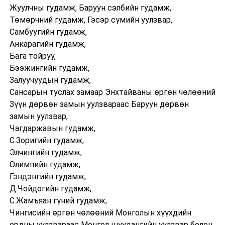
Жуулчны гудамж, Баруун сэлбийн гудамж,
Төмөрчний гудамж, Гэсэр сүмийн уулзвар,
Самбуугийн гудамж,
Анкарагийн гудамж,
Бага тойруу,
Бээжингийн гудамж,
Залуучуудын гудамж,
Сансарын туслах замаар Энхтайваны өргөн чөлөөний
Зүүн дөрвөн замын уулзвараас Баруун дөрвөн
замын уулзвар,
Чагдаржавын гудамж,
С.Зоригийн гудамж,
Элчингийн гудамж,
Олимпийн гудамж,
Гэндэнгийн гудамж,
Д.Чойдогийн гудамж,
С.Жамъяан гүний гудамж,
Чингисийн өргөн чөлөөний Монголын хүүхдийн
ордны уулзвараас Монгол шуудангийн уулзвар болон