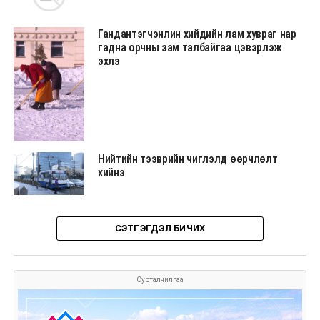
Гандантэгчэнлин хийдийн лам хувраг нар
гадна орчны зам талбайгаа цэвэрлэж
эхлэ
Нийтийн тээврийн чиглэлд өөрчлөлт
хийнэ
СЭТГЭГДЭЛ БИЧИХ
Сурталчилгаа