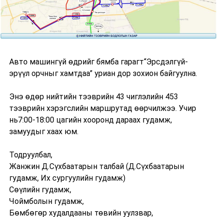
Авто машингүй өдрийг бямба гарагт“Эрсдэлгүй-
эрүүл орчныг хамтдаа” уриан дор зохион байгуулна.
Энэ өдөр нийтийн тээврийн 43 чиглэлийн 453
тээврийн хэрэгслийн маршрутад өөрчилжээ. Учир
нь7:00-18:00 цагийн хооронд дараах гудамж,
замуудыг хаах юм.
Тодруулбал,
Жанжин Д.Сүхбаатарын талбай (Д.Сүхбаатарын
гудамж, Их сургуулийн гудамж)
Сөүлийн гудамж,
Чоймболын гудамж,
Бөмбөгөр худалдааны төвийн уулзвар,