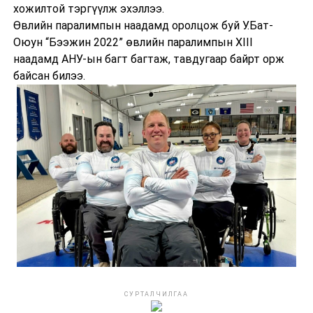
хожилтой тэргүүлж эхэллээ.
Өвлийн паралимпын наадамд оролцож буй У.Бат-
Оюун “Бээжин 2022” өвлийн паралимпын XIII
наадамд АНУ-ын багт багтаж, тавдугаар байрт орж
байсан билээ.
СУРТАЛЧИЛГАА