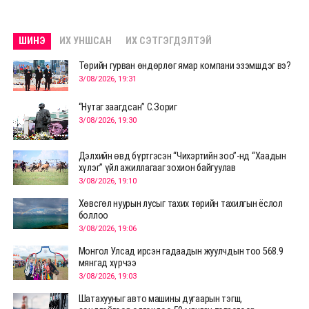
ШИНЭ
ИХ УНШСАН
ИХ СЭТГЭГДЭЛТЭЙ
Төрийн гурван өндөрлөг ямар компани эзэмшдэг вэ?
3/08/2026, 19:31
“Нутаг заагдсан” С.Зориг
3/08/2026, 19:30
Дэлхийн өвд бүртгэсэн “Чихэртийн зоо”-нд “Хаадын
хүлэг” үйл ажиллагааг зохион байгуулав
3/08/2026, 19:10
Хөвсгөл нуурын лусыг тахих төрийн тахилгын ёслол
боллоо
3/08/2026, 19:06
Монгол Улсад ирсэн гадаадын жуулчдын тоо 568.9
мянгад хүрчээ
3/08/2026, 19:03
Шатахууныг авто машины дугаарын тэгш,