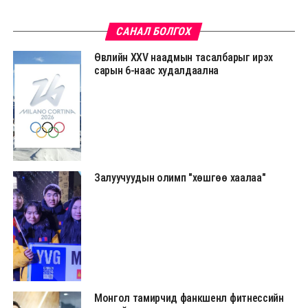
САНАЛ БОЛГОХ
Өвлийн XXV наадмын тасалбарыг ирэх
сарын 6-наас худалдаална
Залуучуудын олимп "хөшгөө хаалаа"
Монгол тамирчид фанкшенл фитнессийн