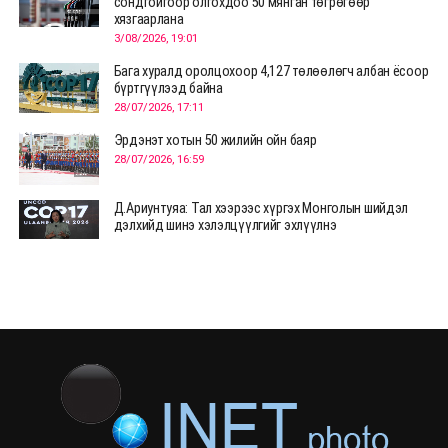
сондгойгоор олгохдоо 50 мянган төгрөгөөр
хязгаарлана
3/08/2026, 19:01
Бага хуралд оролцохоор 4,127 төлөөлөгч албан ёсоор
бүртгүүлээд байна
28/07/2026, 17:11
Эрдэнэт хотын 50 жилийн ойн баяр
28/07/2026, 16:59
Д.Ариунтуяа: Тал хээрээс хүргэх Монголын шийдэл
дэлхийд шинэ хэлэлцүүлгийг эхлүүлнэ
28/07/2026, 12:09
СЭЛЭНГЭ: МОНЦАМЭ-гийн анхны мэдээ дамжуулсан
түүхэн байр хадгалагдаж байна
28/07/2026, 12:06
Монгол Улсад энэ оны эхний хагас жилд 417.6 мянган
жуулчин иржээ
28/07/2026, 12:04
ХӨВСГӨЛ Нутгийн зөвлөлөөс МУАЖ Д.Цэрэндарьзавт
2 өрөө байр олгоно