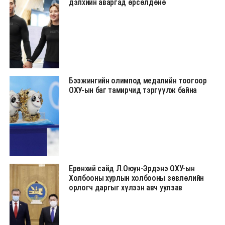
дэлхийн аваргад өрсөлдөнө
Бээжингийн олимпод медалийн тоогоор
ОХУ-ын баг тамирчид тэргүүлж байна
Ерөнхий сайд Л.Оюун-Эрдэнэ ОХУ-ын
Холбооны хурлын холбооны зөвлөлийн
орлогч даргыг хүлээн авч уулзав