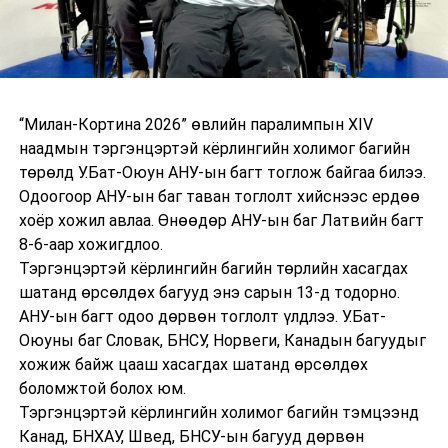
“Милан-Кортина 2026” өвлийн паралимпын XIV
наадмын тэргэнцэртэй кёрлингийн холимог багийн
төрөлд У.Бат-Оюун АНУ-ын багт тоглож байгаа билээ.
Одоогоор АНУ-ын баг таван тоглолт хийснээс ердөө
хоёр хожил авлаа. Өнөөдөр АНУ-ын баг Латвийн багт
8-6-аар хожигдлоо.
Тэргэнцэртэй кёрлингийн багийн төрлийн хасагдах
шатанд өрсөлдөх багууд энэ сарын 13-д тодорно.
АНУ-ын багт одоо дөрвөн тоглолт үлдлээ. У.Бат-
Оюуны баг Словак, БНСУ, Норвеги, Канадын багуудыг
хожиж байж цааш хасагдах шатанд өрсөлдөх
боломжтой болох юм.
Тэргэнцэртэй кёрлингийн холимог багийн тэмцээнд
Канад, БНХАУ, Швед, БНСУ-ын багууд дөрвөн