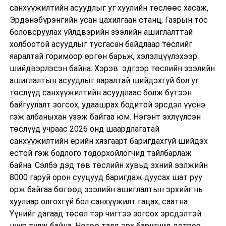
санхүүжилтийн асуудлыг уг хуулийн төслөөс хасаж,
Эрдэнэбүрэнгийн усан цахилгаан станц, Газрын тос
боловсруулах үйлдвэрийн зээлийн ашиглалттай
холбоотой асуудлыг тусгасан байдлаар төслийг
яаралтай горимоор өргөн барьж, хэлэлцүүлэхээр
шийдвэрлэсэн байна. Хэрэв эдгээр төслийн зээлийн
ашиглалтын асуудлыг яаралтай шийдэхгүй бол уг
төслүүд санхүүжилтийн асуудлаас болж бүтээн
байгуулалт зогсох, удаашрах бодитой эрсдэл үүснэ
гэж албаныхан үзэж байгаа юм. Нэгэнт эхлүүлсэн
төслүүд учраас 2026 онд шаардлагатай
санхүүжилтийн өрийн хязгаарт баригдахгүй шийдэх
ёстой гэж бодлого тодорхойлогчид тайлбарлаж
байна. Сэлбэ дэд төв төслийн хувьд эхний ээлжийн
8000 гаруй орон сууцууд баригдаж дуусах шат руу
орж байгаа бөгөөд зээлийн ашиглалтын эрхийг нь
хуулиар олгохгүй бол санхүүжилт гацах, саатна.
Үүнийг дагаад төсөл тэр чигтээ зогсох эрсдэлтэй
нүүр тулж байна. Нөгөө талд эрх баригчид дотроо