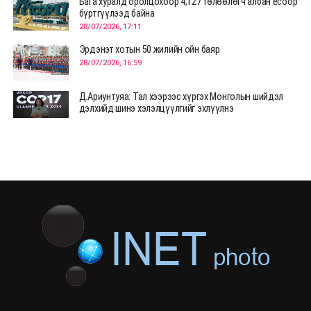
Бага хуралд оролцохоор 4,127 төлөөлөгч албан ёсоор
бүртгүүлээд байна
28/07/2026, 17:11
Эрдэнэт хотын 50 жилийн ойн баяр
28/07/2026, 16:59
Д.Ариунтуяа: Тал хээрээс хүргэх Монголын шийдэл
дэлхийд шинэ хэлэлцүүлгийг эхлүүлнэ
28/07/2026, 12:09
СЭЛЭНГЭ: МОНЦАМЭ-гийн анхны мэдээ дамжуулсан
түүхэн байр хадгалагдаж байна
28/07/2026, 12:06
Монгол Улсад энэ оны эхний хагас жилд 417.6 мянган
жуулчин иржээ
28/07/2026, 12:04
ХӨВСГӨЛ Нутгийн зөвлөлөөс МУАЖ Д.Цэрэндарьзавт
2 өрөө байр олгоно
20/07/2026, 19:22
ХӨВСГӨЛ Нутгийн зөвлөлөөс МУАЖ Д.Цэрэндарьзавт
2 өрөө байр олгоно