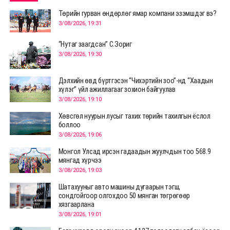
Төрийн гурван өндөрлөг ямар компани эзэмшдэг вэ?
3/08/2026, 19:31
“Нутаг заагдсан” С.Зориг
3/08/2026, 19:30
Дэлхийн өвд бүртгэсэн “Чихэртийн зоо”-нд “Хаадын
хүлэг” үйл ажиллагааг зохион байгуулав
3/08/2026, 19:10
Хөвсгөл нуурын лусыг тахих төрийн тахилгын ёслол
боллоо
3/08/2026, 19:06
Монгол Улсад ирсэн гадаадын жуулчдын тоо 568.9
мянгад хүрчээ
3/08/2026, 19:03
Шатахууныг авто машины дугаарын тэгш,
сондгойгоор олгохдоо 50 мянган төгрөгөөр
хязгаарлана
3/08/2026, 19:01