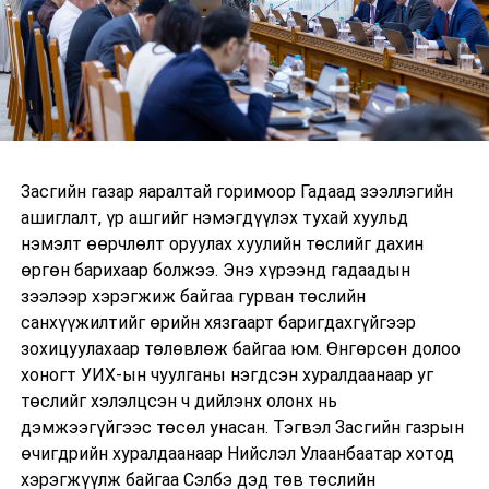
Засгийн газар яаралтай горимоор Гадаад зээллэгийн
ашиглалт, үр ашгийг нэмэгдүүлэх тухай хуульд
нэмэлт өөрчлөлт оруулах хуулийн төслийг дахин
өргөн барихаар болжээ. Энэ хүрээнд гадаадын
зээлээр хэрэгжиж байгаа гурван төслийн
санхүүжилтийг өрийн хязгаарт баригдахгүйгээр
зохицуулахаар төлөвлөж байгаа юм. Өнгөрсөн долоо
хоногт УИХ-ын чуулганы нэгдсэн хуралдаанаар уг
төслийг хэлэлцсэн ч дийлэнх олонх нь
дэмжээгүйгээс төсөл унасан. Тэгвэл Засгийн газрын
өчигдрийн хуралдаанаар Нийслэл Улаанбаатар хотод
хэрэгжүүлж байгаа Сэлбэ дэд төв төслийн