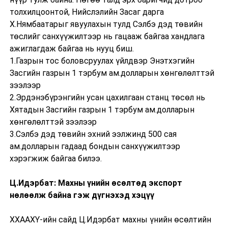
толхилцоонтой, Нийслэлийн Засаг дарга
Х.Нямбаатарыг явуулахын тулд Сэлбэ дэд төвийн
төслийг санхүүжилтээр нь гацааж байгаа хандлага
ажиглагдаж байгаа нь нууц биш.
1.Газрын тос боловсруулах үйлдвэр Энэтхэгийн
Засгийн газрын 1 тэрбум ам.долларын хөнгөлөлттэй
зээлээр
2.Эрдэнэбүрэнгийн усан цахилгаан станц төсөл нь
Хятадын Засгийн газрын 1 тэрбум ам.долларын
хөнгөлөлттэй зээлээр
3.Сэлбэ дэд төвийн эхний ээлжинд 500 сая
ам.долларын гадаад бондын санхүүжилтээр
хэрэгжиж байгаа билээ.
Ц.Идэрбат: Махны үнийн өсөлтөд экспорт
нөлөөлж байна гэж дүгнэхэд хэцүү
ХХААХҮ-ийн сайд Ц.Идэрбат махны үнийн өсөлтийн