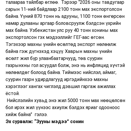
талаараа тайлбар өглөө. Тэрээр “2026 оны тавдугаар
сарын 11-ний байдлаар 2100 тонн мах экспортолсон
байна. Үүний 870 тонн нь адууны, 1100 тонн өнгөрсөн
намар дулааны аргаар боловсруулж бэлдсэн үхрийн
мах байна. Узбекистан улс руу 40 тонн хонины мах
экспортолсон гэх мэдээллийг ГЕГ-аас өгсөн.
Тэгэхээр махны үнийн өсөлтөд экспорт нөлөөлж
байна гэж дүгнэхэд хэцүү. Хаврын махны үнийн
өсөлт жил бүр улаанбаатарчууд, төв суурин
газрынхны гол асуудал болж, энэ нь инфляцид хүчтэй
нөлөөлдөг болоод байна. Тиймээс нийслэл, аймаг,
суурин газрн удирдлагууд иргэдийнхээ махны
хэрэглээг хангах чиглэлд дэвшил гаргаж ажиллах
ёстой.
Нийслэлийн хувьд энэ жил 5000 тонн мах нөөцөлсөн
бол ирэх жил үүнээс ахиулж бэлдэх яриаг одооноос
хийж байна” гэлээ.
Эх сурвалж: “Зууны мэдээ” сонин