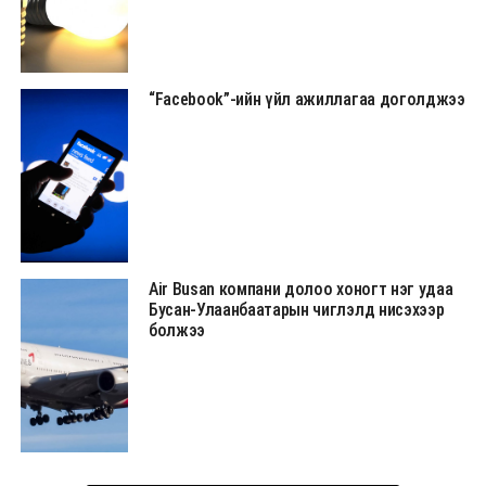
“Facebook”-ийн үйл ажиллагаа доголджээ
Air Busan компани долоо хоногт нэг удаа
Бусан-Улаанбаатарын чиглэлд нисэхээр
болжээ