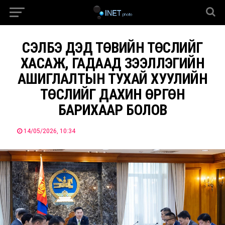
СЭЛБЭ ДЭД ТӨВИЙН ТӨСЛИЙГ
ХАСАЖ, ГАДААД ЗЭЭЛЛЭГИЙН
АШИГЛАЛТЫН ТУХАЙ ХУУЛИЙН
ТӨСЛИЙГ ДАХИН ӨРГӨН
БАРИХААР БОЛОВ
14/05/2026, 10:34