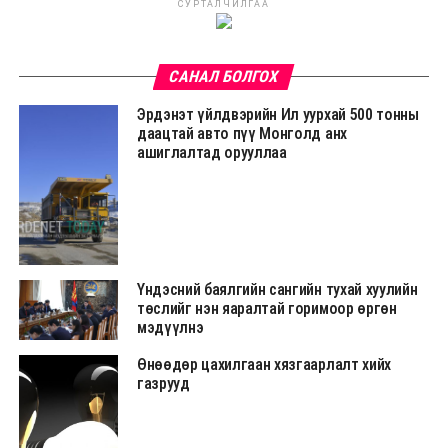
СУРТАЛЧИЛГАА
САНАЛ БОЛГОХ
Эрдэнэт үйлдвэрийн Ил уурхай 500 тонны
даацтай авто пүү Монголд анх
ашиглалтад орууллаа
Үндэсний баялгийн сангийн тухай хуулийн
төслийг нэн яаралтай горимоор өргөн
мэдүүлнэ
Өнөөдөр цахилгаан хязгаарлалт хийх
газрууд