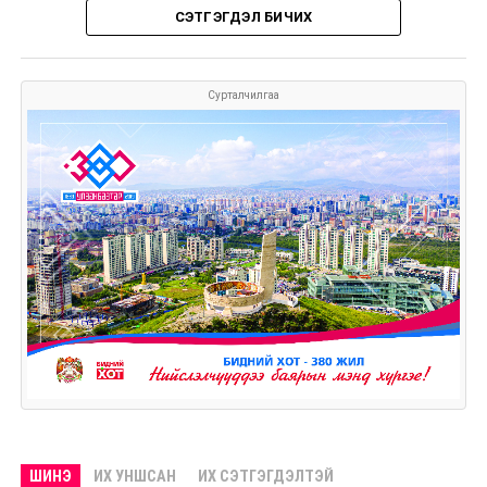
СЭТГЭГДЭЛ БИЧИХ
Сурталчилгаа
ШИНЭ
ИХ УНШСАН
ИХ СЭТГЭГДЭЛТЭЙ